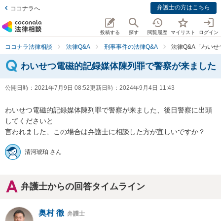
弁護士の方はこちら
ココナラへ
投稿する
探す
閲覧履歴
マイリスト
ログイン
ココナラ法律相談
法律Q&A
刑事事件の法律Q&A
法律Q&A「わい
わいせつ電磁的記録媒体陳列罪で警察が来ました
公開日時：
2021年7月9日 08:52
更新日時：
2024年9月4日 11:43
わいせつ電磁的記録媒体陳列罪で警察が来ました、後日警察に出頭
してくださいと

言われました、この場合は弁護士に相談した方が宜しいですか？
清河琥珀 さん
弁護士からの回答タイムライン
奥村 徹
弁護士