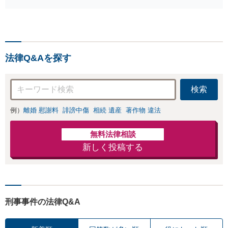
せつ）・福祉犯（児童ポル
ノ・児童買春・児童福祉
法・青少年条例）・ネット
犯罪（名誉毀損・わいせつ
物・不正アクセス・リベン
法律Q&Aを探す
ジポルノ罪等）に非常に詳
しい弁護士です
検索
例）
離婚 慰謝料
誹謗中傷
相続 遺産
著作物 違法
無料法律相談
新しく投稿する
刑事事件の法律Q&A