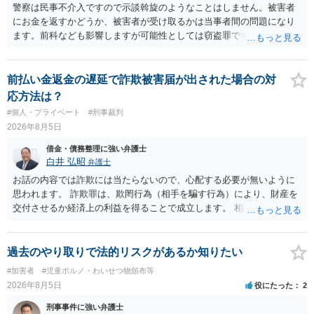
警察は民事不介入ですので示談斡旋のようなことはしません。被害者
にお金を返すかどうか、被害者が受け取るかは当事者間の問題になり
ます。前科なども影響しますが可能性としては窃盗罪ですので、逮捕
勾留や略式起訴などの可能性もあります。ご参考にしてください。
前払い金返金の遅延で詐欺被害届が出された場合の対
応方法は？
#個人・プライベート
#刑事裁判
2026年8月5日
借金・債務整理に強い弁護士
白井 弘昭
弁護士
お話の内容では詐欺には当たらないので、心配する必要が無いように
思われます。 詐欺罪は、欺罔行為（相手を騙す行為）により、財産を
交付させるか経済上の利益を得ることで成立します。 相談者さんは、
お金が返金できないというだけで、何ら相手を騙していません。 です
ので、詐欺罪の実行行為性が無く罪に問うことはできません。 おそら
く、相手が真実を話せば警察も取り合わないと思いますが、虚偽の内
過去のやり取りで法的リスクがあるか知りたい
容を述べた場合は、捜査はあるかもしれません。 ただし、捜査におい
#加害者
#児童ポルノ・わいせつ物頒布等
て、真実を説明すれば、「ちゃんと返しなさいよ」程度の注意で済む
2026年8月5日
役にたった
2
ことだと思われます。 また、返せるお金が無いのであれば、返せない
のは致し方ありません。真摯に分割して支払うことを相手に告げてい
刑事事件に強い弁護士