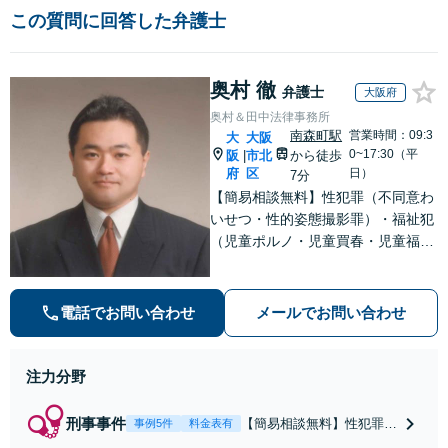
この質問に回答した弁護士
奥村 徹
弁護士
大阪府
奥村＆田中法律事務所
南森町駅
営業時間：09:3
大
大阪
0~17:30（平
阪
市北
から徒歩
|
府
区
日）
7分
【簡易相談無料】性犯罪（不同意わ
いせつ・性的姿態撮影罪）・福祉犯
（児童ポルノ・児童買春・児童福祉
法・青少年条例）・ネット犯罪（名
誉毀損・わいせつ物・不正アクセス
等）に非常に詳しい弁護士です
電話でお問い合わせ
メールでお問い合わせ
注力分野
刑事事件
【簡易相談無料】性犯罪
事例5件
料金表有
（不同意性交・不同意わい