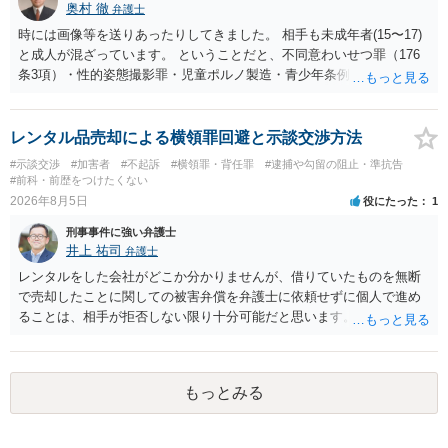
くのみでしょう。 以上、ご参考まで。
奥村 徹
弁護士
時には画像等を送りあったりしてきました。 相手も未成年者(15〜17)
と成人が混ざっています。 ということだと、不同意わいせつ罪（176
条3項）・性的姿態撮影罪・児童ポルノ製造・青少年条例違反（わいせ
つ行為 児童ポルノ要求）などが検討されます。 重い罪もあるの
で、警察にバレれば、それなりの捜査を受けるでしょう。
レンタル品売却による横領罪回避と示談交渉方法
#示談交渉
#加害者
#不起訴
#横領罪・背任罪
#逮捕や勾留の阻止・準抗告
#前科・前歴をつけたくない
2026年8月5日
役にたった
1
刑事事件に強い弁護士
井上 祐司
弁護士
レンタルをした会社がどこか分かりませんが、借りていたものを無断
で売却したことに関しての被害弁償を弁護士に依頼せずに個人で進め
ることは、相手が拒否しない限り十分可能だと思います。 見積を出し
てもらって、それが妥当か（正規品の市場価格と大きく齟齬がない
か）、弁護士に法律相談において助言をもらえば足りるでしょう。
もっとみる