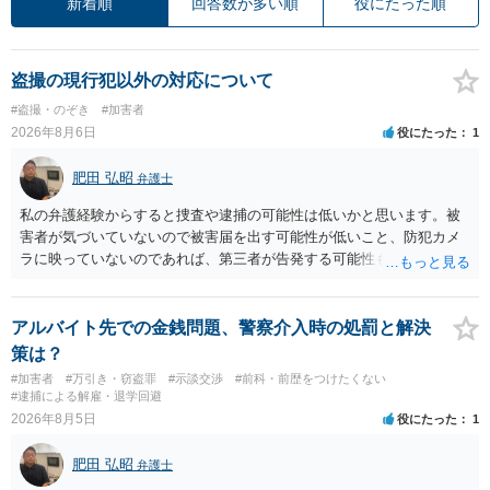
新着順
回答数が多い順
役にたった順
盗撮の現行犯以外の対応について
#盗撮・のぞき
#加害者
2026年8月6日
役にたった
1
肥田 弘昭
弁護士
私の弁護経験からすると捜査や逮捕の可能性は低いかと思います。被
害者が気づいていないので被害届を出す可能性が低いこと、防犯カメ
ラに映っていないのであれば、第三者が告発する可能性も低いこと、
証拠は削除されていることからです。但し、「電車内で携帯で対面に
座る女性を盗撮(全体像写真1枚と5秒程度の動画)してしまいました。下
着や胸など強調したものではありません。」とありますが、少なくと
アルバイト先での金銭問題、警察介入時の処罰と解決
も捜査段階では性的姿態等撮影罪の被疑事実で逮捕勾留されるケース
策は？
が私の弁護経験では多くなった印象です（最終的には不起訴ないし各
#加害者
#万引き・窃盗罪
#示談交渉
#前科・前歴をつけたくない
都道府県の迷惑防止条例違反になることもあります）。2度としないこ
#逮捕による解雇・退学回避
とをお勧めいたします。ご参考にしてください。
2026年8月5日
役にたった
1
肥田 弘昭
弁護士