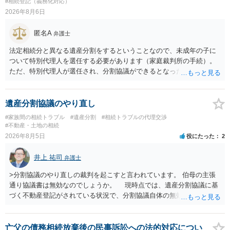
#相続登記（義務化対応）
2026年8月6日
匿名A
弁護士
法定相続分と異なる遺産分割をするということなので、未成年の子に
ついて特別代理人を選任する必要があります（家庭裁判所の手続）。
ただ、特別代理人が選任され、分割協議ができるとなったとしても、
不動産の名義の全部を自分にできるかどうかは別問題です。未成年者
の権利も守られなければならないからです。 相続財産全体で、未成年
者の権利が守られているかどうかを判断しなければなりません。 単
遺産分割協議のやり直し
に、未成年者を今後養育するのは、自分だからという理由では、法定
#家族間の相続トラブル
#遺産分割
#相続トラブルの代理交渉
相続分以上に多くの遺産を取得することができるというわけではあり
#不動産・土地の相続
ません。
2026年8月5日
役にたった
2
井上 祐司
弁護士
>分割協議のやり直しの裁判を起こすと言われています。 伯母の主張
通り協議書は無効なのでしょうか。 現時点では、遺産分割協議に基
づく不動産登記がされている状況で、分割協議自体の無効を裁判所が
認めたわけではないので、分割協議の効力に影響はありません。 先
方の訴訟の主張及び立証次第ですが、 ・御祖母様の認知能力に関する
医師の意見書、筆跡鑑定 が提出されればその効力が否定される可能性
亡父の債務相続放棄後の民事訴訟への法的対応につい