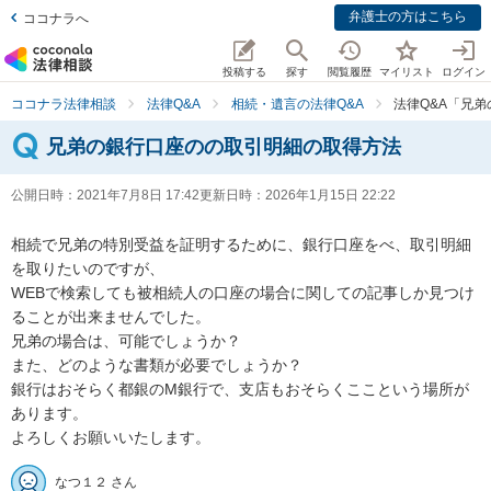
弁護士の方はこちら
ココナラへ
投稿する
探す
閲覧履歴
マイリスト
ログイン
ココナラ法律相談
法律Q&A
相続・遺言の法律Q&A
法律Q&A「兄
兄弟の銀行口座のの取引明細の取得方法
公開日時：
2021年7月8日 17:42
更新日時：
2026年1月15日 22:22
相続で兄弟の特別受益を証明するために、銀行口座をべ、取引明細
を取りたいのですが、

WEBで検索しても被相続人の口座の場合に関しての記事しか見つけ
ることが出来ませんでした。　

兄弟の場合は、可能でしょうか？

また、どのような書類が必要でしょうか？

銀行はおそらく都銀のM銀行で、支店もおそらくここという場所が
あります。

よろしくお願いいたします。
なつ１２ さん