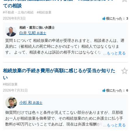
はありますが、 ・伯母様自身が分割協議に加わっていること ・御祖母
ての相談
様の意に反する遺産分割協議を行う実益が誰にあったかの立証が困難
#不動産・土地の相続
#相続放棄
であること からすると、実際に遺産分割協議の効力が否定される可能
2026年8月3日
役にたった
3
性はそれほど高くない（立証のハードルは非常に高い）ということが
言えると思います。
相続・遺言に強い弁護士
白井 弘昭
弁護士
質問１について 相続放棄の申述が受理されますと、相談者さんは、遡
及的に（被相続人の死亡時にさかのぼって）相続人ではなくなりま
す。 よって、相談者さんは訴訟の相手方にはならなくなるので（明け
渡し請求の対象ではなくなるので）請求棄却となります。 相続放棄受
理証明を家庭裁判所で取得し、コピーを答弁書に添えて裁判所に提出
してください。 質問２について 請求棄却を求める答弁書を提出すれ
相続放棄の手続き費用が高額に感じるが妥当か知りた
ば、第１回期日は出席する必要がありません。その日は差支え（用事
い
があり出席できない）との記載で十分です。 質問３について 弁護士で
#相続放棄
はないので、ｍｉｎｔｓでの提出の必要は無いと思います。郵送（期
2026年7月31日
役にたった
6
限までに届けばよい）で十分です。 詳細は、書面記載の裁判所書記官
にお問い合わせください。 以上、ご参考まで。
小杉 和
弁護士
御質問だけでは色々と条件が見えてこない部分がありますが、旦那様
お一人が相続放棄を御希望で、その相続放棄のために弁護士に払う手
数料が40万円ということであれば、現在は弁護士報酬が自由化されて
いるとはいえ、相当高額という印象です。私のところではその4分の1