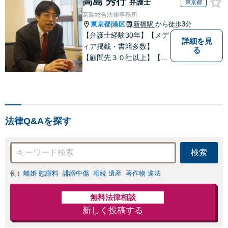
高島 秀行
弁護士
東京都
高島総合法律事務所
東京都
港区
新橋駅
から徒歩3分
|
【弁護士経験30年】【メデ
詳細を見
ィア掲載・書籍多数】
る
【顧問先３０社以上】【相
続・遺言関連書籍出版】
【年間相続案件20件以上】
ベテラン弁護士と若手の優
秀な弁護士で多様なニーズ
にお応えします。相続・遺
法律Q&Aを探す
産分割、遺留分問題でお困
りの方は是非一度ご相談く
ださい！
検索
例）
離婚 慰謝料
誹謗中傷
相続 遺産
著作物 違法
無料法律相談
新しく投稿する