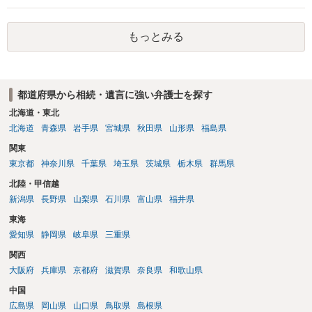
です。 ただ、弁護士に払う手数料とは別に戸籍の用意に一定の実費が
かかることになりますので、その費用も支払うべきものとして頭に置
もっとみる
いておいてください。 話を元に戻して、弁護士に対する手数料です
が、旦那様の収入や財産にもよりますが、法テラスに御連絡なさって
弁護士との相談を予約して受任してもらうのが一番安上がりでしょ
う。数万円でやってくれるはずです。 ただ、法テラスは予約が取りづ
都道府県から相続・遺言に強い弁護士を探す
らい（希望者が多く予約できてもしばらく先になる）ようですので、
比較的短い熟慮期間のことを考えると、来週早々すぐにでも御連絡す
北海道・東北
る方が良いでしょう。 もし法テラスが御利用になれない、あるいは時
北海道
青森県
岩手県
宮城県
秋田県
山形県
福島県
間がない等であれば、相続を取扱分野としている弁護士を適宜探し
関東
（WEB等で）、問い合わせてみることです。相続を扱う弁護士でも相
東京都
神奈川県
千葉県
埼玉県
茨城県
栃木県
群馬県
続放棄は比較的安価な手数料でのお仕事になるのであまり前向きに受
けてくれないところもあるようです。 複数の法律事務所に聞いて（相
北陸・甲信越
見積もりをとって）、一番安いところでやってもらうことに決めれ
新潟県
長野県
山梨県
石川県
富山県
福井県
ば、キューちゃんママさんの御希望をかなえることができるのではな
東海
いでしょうか。 あるいは相続放棄であれば御自分でできなくもないと
は思います。その場合、かかるのは戸籍等の取得費用と印紙代だけと
愛知県
静岡県
岐阜県
三重県
なります。家庭裁判所のサイトから用紙を取得すると共に必要な書類
関西
を確認し、印紙と共に家庭裁判所に提出して相続放棄申述受理通知書
大阪府
兵庫県
京都府
滋賀県
奈良県
和歌山県
を待つという流れになります。
中国
広島県
岡山県
山口県
鳥取県
島根県