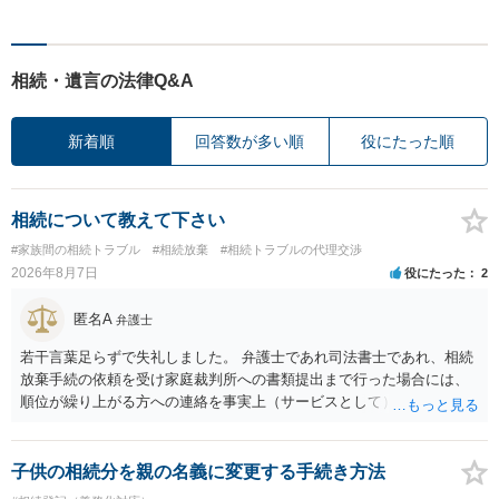
相続・遺言の法律Q&A
新着順
回答数が多い順
役にたった順
相続について教えて下さい
#家族間の相続トラブル
#相続放棄
#相続トラブルの代理交渉
2026年8月7日
役にたった
2
匿名A
弁護士
若干言葉足らずで失礼しました。 弁護士であれ司法書士であれ、相続
放棄手続の依頼を受け家庭裁判所への書類提出まで行った場合には、
順位が繰り上がる方への連絡を事実上（サービスとして）行うことは
あります。その「連絡」だけを弁護士が業務としてお受けすることは
できない、という意味でした。
子供の相続分を親の名義に変更する手続き方法