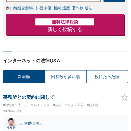
例）
離婚 慰謝料
誹謗中傷
相続 遺産
著作物 違法
無料法律相談
新しく投稿する
インターネットの法律Q&A
新着順
回答数が多い順
役にたった順
事務所との契約に関して
#契約書作成・リーガルチェック
#芸能・エンタメ業界
#被害者
2026年8月6日
王 宣麟
弁護士