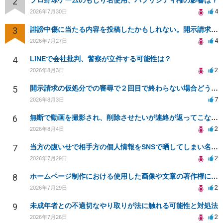
2
プロ野球ゲームのもじり名使用、パブリシティ権の影響は？
4
2026年7月30日
3
誹謗中傷に当たる内容を投稿したかもしれない。開示請求や民事刑事裁判に発展しうるのか教えて欲しい。
4
2026年7月27日
4
LINEで会社批判、警察が立件する可能性は？
2
2026年8月3日
5
開示請求の仮処分での審尋で２回目で終わらない場合どうしたらいいですか
7
2026年8月3日
6
無断で動画を撮影され、削除させたいが連絡が返ってこない。
2
2026年8月4日
7
当方の腹いせで相手方の個人情報をSNSで晒してしまい名誉毀損させてしまったかもしれない
2
2026年7月29日
8
ホームページ制作における使用した画像や文章の著作権について
2
2026年7月29日
9
未成年者との不適切なやり取りが法に触れる可能性と対処法
2
2026年7月26日