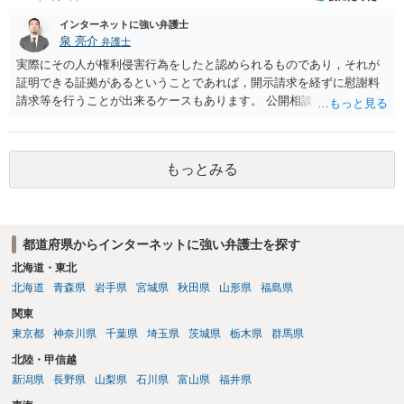
その申込み若しくは約束をして面会を要求すること。 2前項の罪を犯
し、よってわいせつの目的で当該十六歳未満の者と面会をした者は、
インターネットに強い弁護士
二年以下の拘禁刑又は百万円以下の罰金に処する。
泉 亮介
弁護士
実際にその人が権利侵害行為をしたと認められるものであり，それが
証明できる証拠があるということであれば，開示請求を経ずに慰謝料
請求等を行うことが出来るケースもあります。 公開相談の場では回答
は難しいかと思われますので，お手持ちの証拠資料を持参の上弁護士
に個別に相談されると良いでしょう。
もっとみる
都道府県からインターネットに強い弁護士を探す
北海道・東北
北海道
青森県
岩手県
宮城県
秋田県
山形県
福島県
関東
東京都
神奈川県
千葉県
埼玉県
茨城県
栃木県
群馬県
北陸・甲信越
新潟県
長野県
山梨県
石川県
富山県
福井県