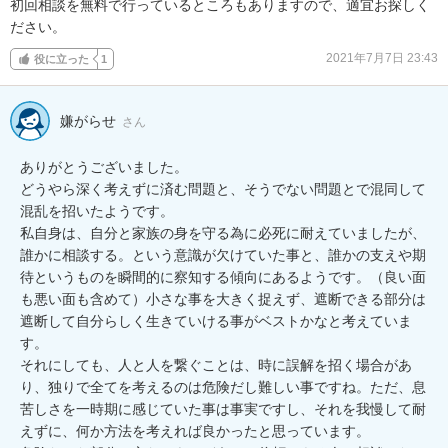
初回相談を無料で行っているところもありますので、適宜お探しく
ださい。
2021年7月7日 23:43
役に立った
1
嫌がらせ
さん
ありがとうございました。

どうやら深く考えずに済む問題と、そうでない問題とで混同して
混乱を招いたようです。

私自身は、自分と家族の身を守る為に必死に耐えていましたが、
誰かに相談する。という意識が欠けていた事と、誰かの支えや期
待というものを瞬間的に察知する傾向にあるようです。（良い面
も悪い面も含めて）小さな事を大きく捉えず、遮断できる部分は
遮断して自分らしく生きていける事がベストかなと考えていま
す。

それにしても、人と人を繋ぐことは、時に誤解を招く場合があ
り、独りで全てを考えるのは危険だし難しい事ですね。ただ、息
苦しさを一時期に感じていた事は事実ですし、それを我慢して耐
えずに、何か方法を考えれば良かったと思っています。
