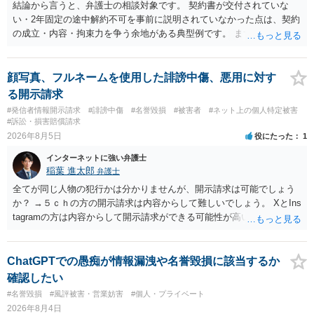
結論から言うと、弁護士の相談対象です。 契約書が交付されていな
い・2年固定の途中解約不可を事前に説明されていなかった点は、契約
の成立・内容・拘束力を争う余地がある典型例です。 まずは、運営と
のやり取り、規約のスクショ等の証拠を集めて、弁護士に相談されて
みてはいかがでしょうか。 また同時並行で（もしまだされていないの
であれば）書面で退所意思の明確化はしておくべきだと考えます。
顔写真、フルネームを使用した誹謗中傷、悪用に対す
る開示請求
#発信者情報開示請求
#誹謗中傷
#名誉毀損
#被害者
#ネット上の個人特定被害
#訴訟・損害賠償請求
2026年8月5日
役にたった
1
インターネットに強い弁護士
稲葉 進太郎
弁護士
全てが同じ人物の犯行かは分かりませんが、開示請求は可能でしょう
か？ →５ｃｈの方の開示請求は内容からして難しいでしょう。 XとIns
tagramの方は内容からして開示請求ができる可能性が高いでしょう。
ただ、アカウントが削除されていると開示請求は失敗する可能性が高
いでしょう。７月中にアカウントが削除されている場合、今から進め
ても失敗する可能性が高いように思われます。 相手を特定できた場
ChatGPTでの愚痴が情報漏洩や名誉毀損に該当するか
合、相手に全ての弁護士費用を負担させることは可能でしょうか？ →
確認したい
訴訟外の交渉で相手方が認めれば負担させることができるでしょう。
#名誉毀損
#風評被害・営業妨害
#個人・プライベート
訴訟で判決となった場合は、実際の弁護士費用が認められる場合と認
2026年8月4日