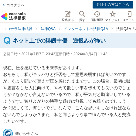
弁護士の方はこちら
ココナラへ
投稿する
探す
閲覧履歴
マイリスト
ログイン
ココナラ法律相談
法律Q&A
インターネットの法律Q&A
法律Q&A
ネット上での誹謗中傷 逆恨みが怖い
公開日時：
2021年7月7日 23:43
更新日時：
2024年9月4日 11:43
現在、圧を感じている出来事があります。

おそらく、私がキッパリと拒否をして意思表明すれば良いのです
が、あまり聞いて貰えず圧を感じたままです。この場合、最初に嘘
や虚言をした人に向けて、やめて欲しい事を伝えても良いのでしょ
うか？なかなか言えないでいるので、私が平気だと勘違いしている
ようです。独りよがりの勝手な遊びは無視しても続くのでしょう
か？悲しくて、悔しいです。なんで、こんな思いをしなければなら
ないんでしょうか？また、私と同じような事で悩んでいる人と交流
したいです。
嫌がらせ さん