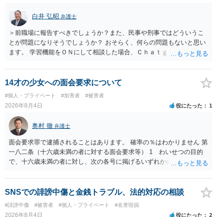
められない場合があり何ともいえないところでしょう。
白井 弘昭
弁護士
＞前職場に報告すべきでしょうか？また、民事や刑事ではどういうこ
とが問題になりそうでしょうか？ おそらく、何らの問題もないと思い
ます。 学習機能をＯＮにして相談した場合、Ｃｈａｔｇｐｔがｏｐｅ
ｎＡＩに相談内容を蓄積し、他の質問者への何らかの回答の際に参照
する可能性がありますが、個人名や会社名を特定していない限り、一
般論として抽象化されて回答に織り込まれる可能性が生じるにすぎま
14才の少女への面会要求について
せんので、その情報自体が、秘密情報に当たるとは思えませんし、名
#個人・プライベート
#加害者
#被害者
誉棄損として、個人や会社に対する誹謗中傷の不特定多数への公開に
2026年8月4日
役にたった
1
当たるとも思われません。 もちろん、誰がその内容をｃｈａｔｇｐｔ
に入力したかも第三者にしられることはないので、個人や会社の特定
奥村 徹
弁護士
をせずに書き込んだことで（おそらく特定して書き込んだとして
も）、相談者さんが刑事民事の責任に問われることはないでしょう。
面会要求罪で逮捕されることはあります。 確率の％はわかりません 第
私見ながらご参考まで。
一八二条（十六歳未満の者に対する面会要求等） 1 わいせつの目的
で、十六歳未満の者に対し、次の各号に掲げるいずれかの行為をした
者（当該十六歳未満の者が十三歳以上である場合については、その者
が生まれた日より五年以上前の日に生まれた者に限る。）は、一年以
下の拘禁刑又は五十万円以下の罰金に処する。 一 威迫し、偽計を用
SNSでの誹謗中傷と金銭トラブル、法的対応の相談
い又は誘惑して面会を要求すること。 二 拒まれたにもかかわらず、
#誹謗中傷
#被害者
#個人・プライベート
#名誉毀損
反復して面会を要求すること。 三 金銭その他の利益を供与し、又は
2026年8月4日
役にたった
2