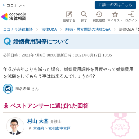
弁護士の方はこちら
ココナラへ
投稿する
探す
閲覧履歴
マイリスト
ログイン
ココナラ法律相談
法律Q&A
離婚・男女問題の法律Q&A
法律Q&A
婚姻費用調停について
公開日時：
2021年7月6日 08:00
更新日時：
2021年8月17日 13:35
年収が去年よりも減った場合、婚姻費用調停を再度やって婚姻費用
を減額をしてもらう事は出来るんでしょうか??
匿名希望 さん
ベストアンサーに選ばれた回答
村山 大基
弁護士
京都府
>
京都市中京区