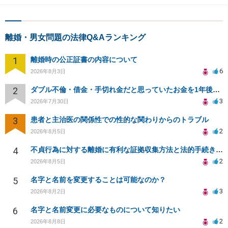
離婚・男女問題の法律Q&Aランキング
1
離婚時の公正証書の内容について
6
2026年8月3日
2
ダブル不倫・借金・手切れ金だと思っていたお金を1年後いまさら脅迫罪として通知書が来てまとめて請求
3
2026年7月30日
3
患者と主治医の関係性での性的な関わりからのトラブル
2
2026年8月5日
4
不貞行為に対する離婚に有利な証拠収集方法と法的手続きについて
2
2026年8月5日
5
名字と名前を変更することは可能なのか？
3
2026年8月2日
6
名字と名前変更に必要なものについて知りたい
2
2026年8月8日