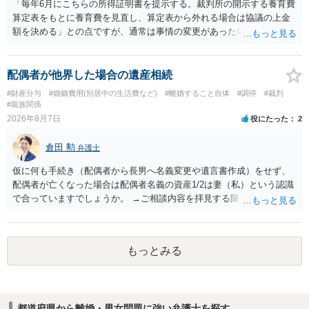
「毎年6月にこちらの所得証明書を提示する。裁判所の開示する養育費
算定表をもとに養育費を見直し、算定表から外れる場合は協議の上金
額を決める」との点ですが、通常は事情の変更があった場合に変更し
ますので妥当とまでは言えないかと思います。「養育費は当初予測出
来なかった事情の変更により双方協議の上増減出来る」と「通知義務
に勤務先」が含まれているので、私に収入が入った事は相手に通知が
配偶者が他界した場合の遺産相続
行く事になり、上記のような文言が無くても養育費の見直しは適宜出
#財産分与
#婚姻費用(別居中の生活費など)
#離婚すること自体
#調停
#裁判
来るかと思うのですが違うのでしょうか？との点はそのとおりかと思
#親族関係
います。養育費は事情の変更があった場合に変更するので毎年見直す
2026年8月7日
役にたった
2
ことはあまりないです。ご参考にしてください。
倉田 勲
弁護士
仮に何も手続き（配偶者から長男へ名義変更や遺言書作成）をせず、
配偶者が亡くなった場合は配偶者名義の資産1/2は妻（私）という認識
で合っていますでしょうか。 →ご相談内容を拝見する限りでは、その
認識で合ってはいます。 なお、逆に１/２しか権利がないため、自宅を
完全に所有する場合は、他の相続人に対して自宅の評価額の１/２の代
償金の支払いが必要になります。
もっとみる
都道府県から離婚・男女問題に強い弁護士を探す