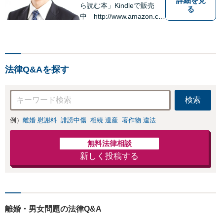
詳細を見
ら読む本」Kindleで販売
る
中 http://www.amazon.co.
jp/dp/B0FJCDXDNV
法律Q&Aを探す
検索
例）
離婚 慰謝料
誹謗中傷
相続 遺産
著作物 違法
無料法律相談
新しく投稿する
離婚・男女問題の法律Q&A