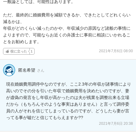
一般論としては、可能性はあります。

ただ、最終的に婚姻費用を減額できるか、できたとしてどれくらい
減るかは、

年収がどのくらい減ったのかや、年収減少の原因など諸般の事情に
よりますので、可能ならお近くの弁護士に事前に相談にいかれるこ
とをお勧めします。
2021年7月6日 08:00
役に立った
1
匿名希望
さん
現在婚姻費用調停中なのですが、ここ2.3年の年収が諸事情により
高いのでその分を引いた年収で婚姻費用を決めたいのですが、妻
が虚偽の発言をし年収が高かったのは夫が残業を調整出来る立場
だから（もちろんそのような事実はありません）と言って調停委
員の人がそれを信じてしまっているのですが、どうしたら妻が言
ってる事が嘘だと信じてもらえますか??
2021年7月6日 20:38