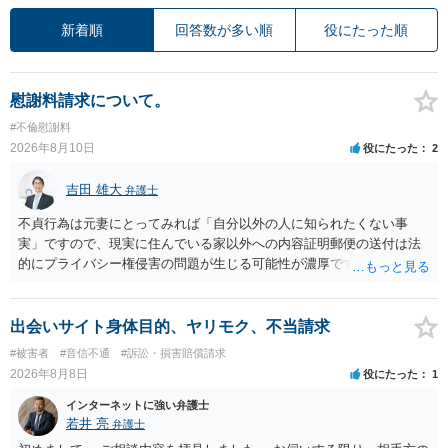
新着順
回答数が多い順
役にたった順
慰謝料請求について。
#不倫慰謝料
2026年8月10日
役にたった
2
吉田 雄大
弁護士
不貞行為は元妻にとってみれば「自分以外の人に知られたくない事
実」ですので、現実に住んでいる家以外への内容証明郵便の送付は法
的にプライバシー権侵害の問題が生じる可能性が濃厚です。ですの
で、お勧めできません。
出会いサイト身体目的、ヤリモク、不当請求
#被害者
#音信不通
#訴訟・損害賠償請求
2026年8月8日
役にたった
1
インターネットに強い弁護士
若井 亮
弁護士