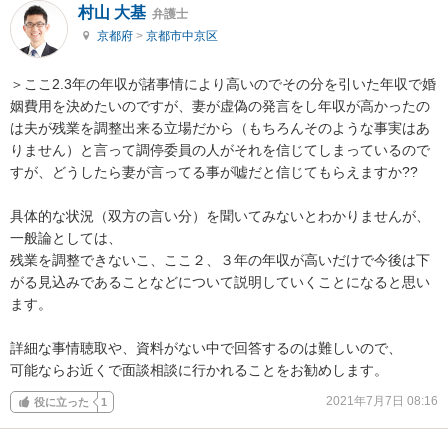
村山 大基
弁護士
京都府
>
京都市中京区
＞ここ2.3年の年収が諸事情により高いのでその分を引いた年収で婚
姻費用を決めたいのですが、妻が虚偽の発言をし年収が高かったの
は夫が残業を調整出来る立場だから（もちろんそのような事実はあ
りません）と言って調停委員の人がそれを信じてしまっているので
すが、どうしたら妻が言ってる事が嘘だと信じてもらえますか??

具体的な状況（双方の言い分）を聞いてみないとわかりませんが、
一般論としては、

残業を調整できないこ、ここ２、３年の年収が高いだけで今後は下
がる見込みであることなどについて説明していくことになると思い
ます。

詳細な事情聴取や、資料がない中で回答するのは難しいので、

可能ならお近くで面談相談に行かれることをお勧めします。
2021年7月7日 08:16
役に立った
1