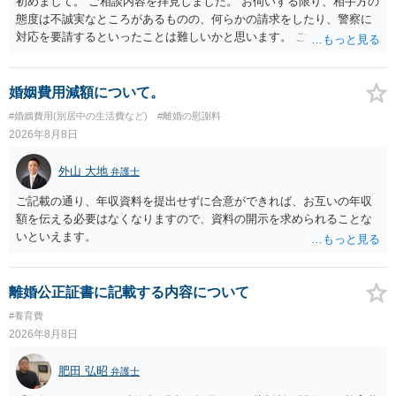
初めまして。 ご相談内容を拝見しました。 お伺いする限り、相手方の
態度は不誠実なところがあるものの、何らかの請求をしたり、警察に
対応を要請するといったことは難しいかと思います。 ご参考になれば
幸いです。
婚姻費用減額について。
#婚姻費用(別居中の生活費など)
#離婚の慰謝料
2026年8月8日
外山 大地
弁護士
ご記載の通り、年収資料を提出せずに合意ができれば、お互いの年収
額を伝える必要はなくなりますので、資料の開示を求められることな
いといえます。
離婚公正証書に記載する内容について
#養育費
2026年8月8日
肥田 弘昭
弁護士