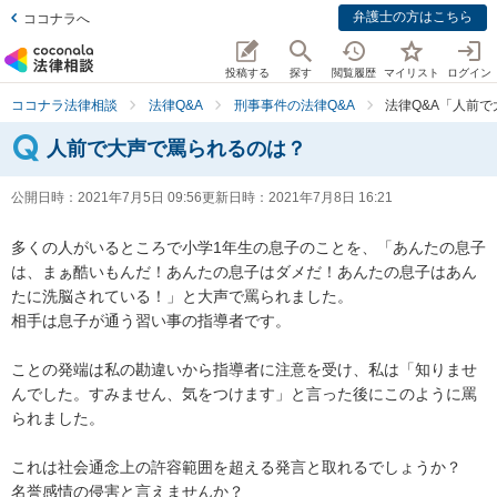
弁護士の方はこちら
ココナラへ
投稿する
探す
閲覧履歴
マイリスト
ログイン
ココナラ法律相談
法律Q&A
刑事事件の法律Q&A
法律Q&A「人前
人前で大声で罵られるのは？
公開日時：
2021年7月5日 09:56
更新日時：
2021年7月8日 16:21
多くの人がいるところで小学1年生の息子のことを、「あんたの息子
は、まぁ酷いもんだ！あんたの息子はダメだ！あんたの息子はあん
たに洗脳されている！」と大声で罵られました。

相手は息子が通う習い事の指導者です。

ことの発端は私の勘違いから指導者に注意を受け、私は「知りませ
んでした。すみません、気をつけます」と言った後にこのように罵
られました。

これは社会通念上の許容範囲を超える発言と取れるでしょうか？

名誉感情の侵害と言えませんか？
