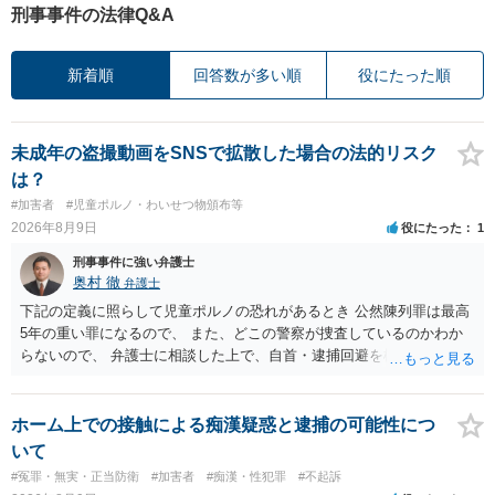
刑事事件の法律Q&A
新着順
回答数が多い順
役にたった順
未成年の盗撮動画をSNSで拡散した場合の法的リスク
は？
#加害者
#児童ポルノ・わいせつ物頒布等
2026年8月9日
役にたった
1
刑事事件に強い弁護士
奥村 徹
弁護士
下記の定義に照らして児童ポルノの恐れがあるとき 公然陳列罪は最高
5年の重い罪になるので、 また、どこの警察が捜査しているのかわか
らないので、 弁護士に相談した上で、自首・逮捕回避を検討して下さ
い 三 衣服の全部又は一部を着けない児童の姿態であって、殊更に児
童の性的な部位（性器等若しくはその周辺部、臀でん部又は胸部をい
う。）が露出され又は強調されているものであり、かつ、性欲を興奮
ホーム上での接触による痴漢疑惑と逮捕の可能性につ
させ又は刺激するもの
いて
#冤罪・無実・正当防衛
#加害者
#痴漢・性犯罪
#不起訴