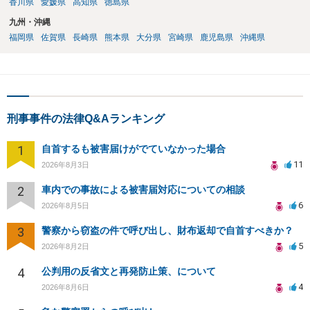
香川県
愛媛県
高知県
徳島県
九州・沖縄
福岡県
佐賀県
長崎県
熊本県
大分県
宮崎県
鹿児島県
沖縄県
刑事事件の法律Q&Aランキング
1
自首するも被害届けがでていなかった場合
11
2026年8月3日
2
車内での事故による被害届対応についての相談
6
2026年8月5日
3
警察から窃盗の件で呼び出し、財布返却で自首すべきか？
5
2026年8月2日
4
公判用の反省文と再発防止策、について
4
2026年8月6日