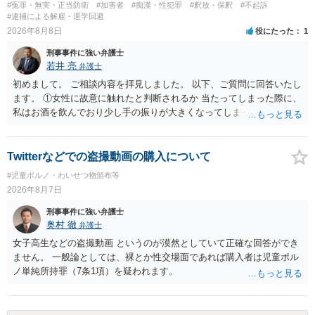
#冤罪・無実・正当防衛
#加害者
#痴漢・性犯罪
#釈放・保釈
#不起訴
ることはないと思います。その雰囲気は，当たってしまった女性にも
拠も見て内容を把握している，弁護人の方と相談して書く内容を打ち
#逮捕による解雇・退学回避
伝わっていたのでしょう。ですから大丈夫です。なお，故意は，主観
合わせて進めるのが，裁判の観点では一番効果的だと思います。 適応
2026年8月8日
役にたった
1
面の話なので，防犯カメラの映像で決められることはありません。本
障害で窃盗罪ということであれば，責任能力に影響する話ではなく情
人の話（故意を否認する話）が実際の状況と矛盾しないかだけの話で
刑事事件に強い弁護士
状に関しての話になると思いますので，弁護人の方と相談してみまし
す。 ②について 犯人性が特定できませんから，逮捕や呼出の可能性は
若井 亮
弁護士
ょう。
ないと思います。 ③について ②がないので，③はそもそもないことが
初めまして。 ご相談内容を拝見しました。 以下、ご質問に回答いたし
前提なので，期間も考えなくて大丈夫です。 というわけで，本件は大
ます。 ①女性に故意に触れたと判断されるか 当たってしまった際に、
丈夫ですから，今後，同じような不安に襲われることがないように気
私はお酒を飲んでおり少し手の振りが大きくなってしまっていたこと
をつけてくださいね。それが一番大事です。
も事実です。それが仮に、私が気がついていない防犯カメラに写って
いた場合、故意だと判定されやすいのでしょうか？ お伺いする限り、
故意があると判断されることは無いかと思います。 ②逮捕、呼び出し
Twitterなどでの盗撮動画の購入について
の可能性 この行為により、痴漢やその他の犯罪を犯したとして、逮
#児童ポルノ・わいせつ物頒布等
捕、呼び出しされる可能性はどれほどでしょうか？ 誤って当たってし
2026年8月7日
まっただけであり、さらにその場で女性等のアクションが無かったこ
とからすると、この後に呼び出される可能性は極めて低いと思いま
刑事事件に強い弁護士
す。 ③逮捕呼び出しまでの期間 大体どれほどの期間逮捕呼び出しの可
奥村 徹
弁護士
能性があると考えれば良いのでしょうか？ 逮捕や呼び出しの可能性は
女子高生などの盗撮動画 というのが漠然としていて正確な回答ができ
極めて低いと思います。 連絡が来ることはないでしょう。
ません。 一般論としては、裸とか性交場面であれば購入者は児童ポル
ノ単純所持罪（7条1項）を疑われます。