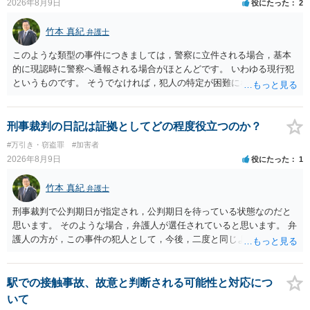
2026年8月9日
役にたった
2
竹本 真紀
弁護士
このような類型の事件につきましては，警察に立件される場合，基本
的に現認時に警察へ通報される場合がほとんどです。 いわゆる現行犯
というものです。 そうでなければ，犯人の特定が困難になってしまい
ます。 触ったかもしれないという方について，行為の判断がされる
（事件性）とともに，誰の行為かの判断がされる（犯人性）が必要な
のですが，現認時に警察が臨場できる場合以外は，基本的に犯人性を
刑事裁判の日記は証拠としてどの程度役立つのか？
特定することができません。もちろん，常習性が顕著で，既に前科を
#万引き・窃盗罪
#加害者
有していて警察に把握されていれば別ですが，そのような方は，この
2026年8月9日
役にたった
1
ような場所に質問を掲げてくることはありません。心配・不安になる
ことはよくわかるのですが，心配・不安を感じている方は，警察に把
竹本 真紀
弁護士
握されていることがありませんので，犯人性が特定されることはあり
ません。したがって，自分が犯人であるとされることはないのです。
刑事裁判で公判期日が指定され，公判期日を待っている状態なのだと
ですから，相談者の場合は，大丈夫です。安心してください。それで
思います。 そのような場合，弁護人が選任されていると思います。 弁
は，①～③に答えます。 ①について 腕の動き，女性への向かい方をみ
護人の方が，この事件の犯人として，今後，二度と同じような犯罪を
れば，酔っていて偶然の出来事か，意図的に偶然を装うように触った
することがないようにするために，どのようなことを日記に書くとよ
のかは，わかります。触る瞬間ではなくて，触るまでの状況の方が重
いかアドバイスしてくれると思います。そして，書いた内容は，被告
要です。酔っていてふらついていたのであれば，そのときだけふらつ
人質問などで活用されることになると思います。 裁判のためだけに記
駅での接触事故、故意と判断される可能性と対応につ
いているわけではありません。腕の振り方も，そのときだけ偶然大き
録するわけではないかもしれませんが，「裁判において証拠として利
いて
くなるわけではありません。ですから，本件では，意図的だと疑われ
用できる可能性があれば」と考えているのであれば，本件について証