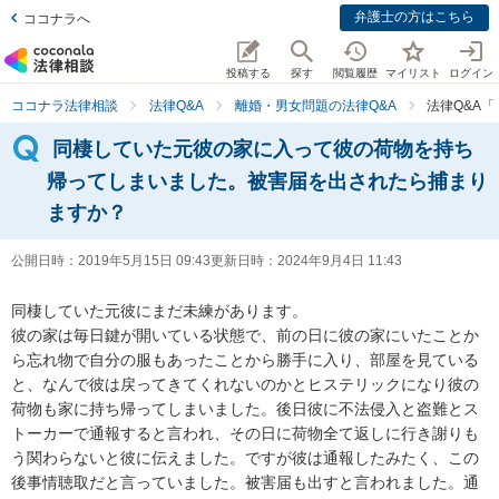
弁護士の方はこちら
ココナラへ
投稿する
探す
閲覧履歴
マイリスト
ログイン
ココナラ法律相談
法律Q&A
離婚・男女問題の法律Q&A
法律Q&A
同棲していた元彼の家に入って彼の荷物を持ち
帰ってしまいました。被害届を出されたら捕まり
ますか？
公開日時：
2019年5月15日 09:43
更新日時：
2024年9月4日 11:43
同棲していた元彼にまだ未練があります。

彼の家は毎日鍵が開いている状態で、前の日に彼の家にいたことか
ら忘れ物で自分の服もあったことから勝手に入り、部屋を見ている
と、なんで彼は戻ってきてくれないのかとヒステリックになり彼の
荷物も家に持ち帰ってしまいました。後日彼に不法侵入と盗難とス
トーカーで通報すると言われ、その日に荷物全て返しに行き謝りも
う関わらないと彼に伝えました。ですが彼は通報したみたく、この
後事情聴取だと言っていました。被害届も出すと言われました。通