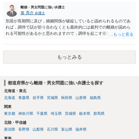
明とそれに沿う資料の提出が必要になってくるように思います。 精神
的・心理的な理由の氏変更は様々な意味でハードルがかなり高く、弁
離婚・男女問題に強い弁護士
護士へ依頼しても苦労することが強く予想されるところです。、もし
泉 亮介
弁護士
本人申立てをお考えであれば、医学知識はもちろん法律知識も要求さ
別居が長期間に及び，婚姻関係が破綻していると認められるものであ
れますので、性急な申立てをせず、知識と資料をしっかりと揃えて、
れば，調停で話が折り合わなくとも最終的には裁判での離婚が認めら
万全の体制で申立てに臨んだ方がよいと思われます。
れる可能性があるかと思われますので，調停を起こす価値はあるよう
に思われます。 もっとも，調停については，お互いの合意がない限り
は調停が成立するということはないため，相手が合意するメリットを
だしてでも調停で終わらせるよう努めるのか，裁判離婚を見据えて調
もっとみる
停での離婚に固執しないかいずれかの対応は必要となるかと思われま
す。 お一人で対応するのは難しい側面もありますので弁護士を立てる
ことを検討されると良いかと思われます。
都道府県から離婚・男女問題に強い弁護士を探す
北海道・東北
北海道
青森県
岩手県
宮城県
秋田県
山形県
福島県
関東
東京都
神奈川県
千葉県
埼玉県
茨城県
栃木県
群馬県
北陸・甲信越
新潟県
長野県
山梨県
石川県
富山県
福井県
東海