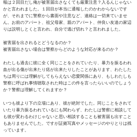
報は２回目だし俺が被害届出さなくても厳重注意？入るんじゃない
かと言われました。１回目が本当に通報したのかわからないです
が、それまでに警察から書面や注意など、連絡は一切来ていませ
ん。お前のアパート、祖父母家、親のアパート、仲良い友達の家辺
りは説明しとくと言われ、自分で逃げ切れ？と言われました。

被害届を出されるとどうなるのか？

被害届出さない場合は警察からどのような対応が来るのか？

わたしも過去に彼に全く同じことをされていたり、暴力を振るわれ
血が出る傷が出来たり痣が出来たりしたことがあります、わたした
ちは周りには理解がしてもらえない恋愛関係にあり、もしわたしも
警察に呼ばれ事情聴取された時はこの件を言ったらいいのでしょう
か？警察は理解してくれますか？

いつも彼より下の立場にあり、彼が絶対でした。同じことをされて
いたり暴力振るわれているにも関わらず、わたしは警察に相談して
も彼が変わるわけじゃないと思い相談することも被害届も出すこと
もありませんでした。ですが証拠写真やメッセージのやりとりは残
っています。
