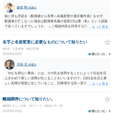
ことはあまりないです。ご参考にしてください。
倉田 勲
弁護士
仮に何も手続き（配偶者から長男へ名義変更や遺言書作成）をせず、
配偶者が亡くなった場合は配偶者名義の資産1/2は妻（私）という認識
で合っていますでしょうか。 →ご相談内容を拝見する限りでは、その
認識で合ってはいます。 なお、逆に１/２しか権利がないため、自宅を
完全に所有する場合は、他の相続人に対して自宅の評価額の１/２の代
償金の支払いが必要になります。
名字と名前変更に必要なものについて知りたい
#患者・入所者側
#音信不通
2026年8月8日
役にたった
2
川添 圭
弁護士
「やむを得ない事由」とは、その氏を使用することによって社会生活
上きわめて著しい支障が生じることをいいますので、(1)社会生活上著
しい支障が現実に生じていること、(2)希望する氏へ変更できればその
支障が解消できる（解消される）ことを、具体的な資料をもって説明
できるかどうかがポイントです。 記録中に現れた一切の事情が判断対
象ですので、上記(1)と(2)を説明できる資料は全て（ただし理路整然
離婚調停について知りたい。
に）提出することが必要になります。「フラッシュバック」とのこと
#離婚すること自体
#モラハラ
#性格の不一致
なので、例えば、医学上確立されているPTSDの診断基準に合致した説
2026年8月6日
役にたった
2