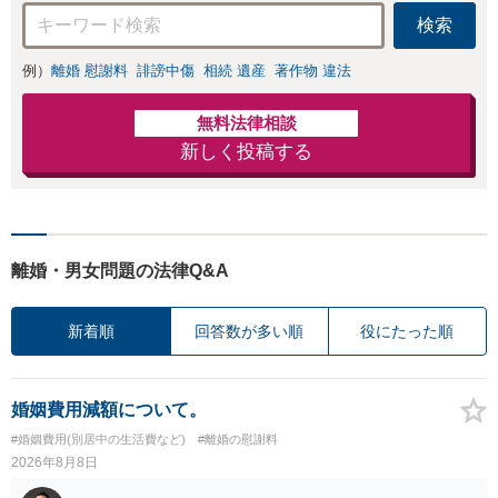
検索
例）
離婚 慰謝料
誹謗中傷
相続 遺産
著作物 違法
無料法律相談
新しく投稿する
離婚・男女問題の法律Q&A
新着順
回答数が多い順
役にたった順
婚姻費用減額について。
#婚姻費用(別居中の生活費など)
#離婚の慰謝料
2026年8月8日