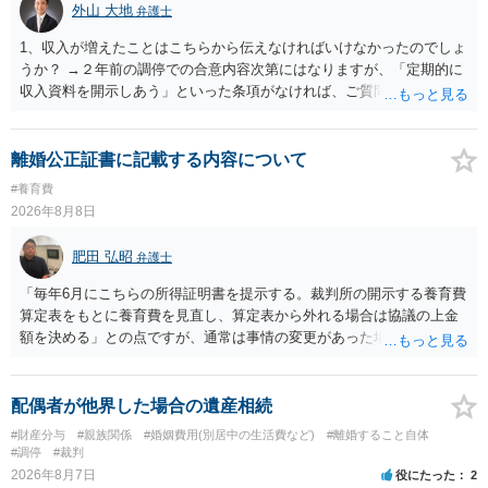
外山 大地
弁護士
1、収入が増えたことはこちらから伝えなければいけなかったのでしょ
うか？ →２年前の調停での合意内容次第にはなりますが、「定期的に
収入資料を開示しあう」といった条項がなければ、ご質問者様から相
手方に収入が増えたことを伝える義務はございません。 2、希望額で
合意した場合も収入証明で算定表通りに決まりますでしょうか？ →算
定表は一つの目安に過ぎませんので、合意した希望額が算定表で算出
離婚公正証書に記載する内容について
された金額と異なっていたとしても、合意した希望額が婚姻費用の金
#養育費
額となります。
2026年8月8日
肥田 弘昭
弁護士
「毎年6月にこちらの所得証明書を提示する。裁判所の開示する養育費
算定表をもとに養育費を見直し、算定表から外れる場合は協議の上金
額を決める」との点ですが、通常は事情の変更があった場合に変更し
ますので妥当とまでは言えないかと思います。「養育費は当初予測出
来なかった事情の変更により双方協議の上増減出来る」と「通知義務
に勤務先」が含まれているので、私に収入が入った事は相手に通知が
配偶者が他界した場合の遺産相続
行く事になり、上記のような文言が無くても養育費の見直しは適宜出
#財産分与
#親族関係
#婚姻費用(別居中の生活費など)
#離婚すること自体
来るかと思うのですが違うのでしょうか？との点はそのとおりかと思
#調停
#裁判
います。養育費は事情の変更があった場合に変更するので毎年見直す
2026年8月7日
役にたった
2