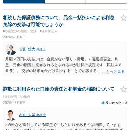
相続した保証債務について、元金一括払いによる利息
免除の交渉は可能でしょうか
#借金返済の相談・交渉
#連帯保証人
2026年8月6日
吉田 雄大
弁護士
月額２万円の支払いは、合意がない限り（費用、）遅延損害金、利
息、元金の順番に充当されるとされるのが法律の規定です（民法４８
９条）。 交渉の結果元金だけ弁済することで示談することは、弁護士
が関わる債務整理ではしばしばあることです。公的機関は減額に応じ
ることには消極的なことが多いものの、お近くの弁護士にご依頼しチ
ャレンジなさる意義は十分にあると思います。
詐欺に利用された口座の責任と和解金の相談について
#詐欺被害での債務
2026年8月6日
役にたった
2
村山 大基
弁護士
>通帳など送付している時点でこちらに非があるのは理解しています