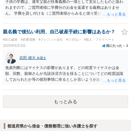
子供の学費は、通常父親が扶養義務の一環として支出したものと扱わ
れますので、ご質問者様に学費分のお金を返還する義務はありませ
ん。 学費を貸し付ける（ご質問者様からみると借り受ける）といった
合意がない限りは、法的に返す義務があると主張するのは難しいでし
ょう。
親名義で後払い利用、自己破産手続に影響はあるか？
#自己破産
#多重債務
#クレジット会社
#リボ払い
#個人・プライベート
2026年8月3日
役にたった
1
吉田 雄大
弁護士
免責判断にはマイナスの影響があります。どの程度マイナスかは金
額、回数、親御さんが当該決済方法を採ることについてどの程度認識
しておられたか等の個別事情に依るとしか言いようがありません。 と
もあれ、依頼しておられる弁護士さんに直ちに具体的状況をお伝えに
なって相談し、善後策を考えることをお勧めします。
もっとみる
都道府県から借金・債務整理に強い弁護士を探す