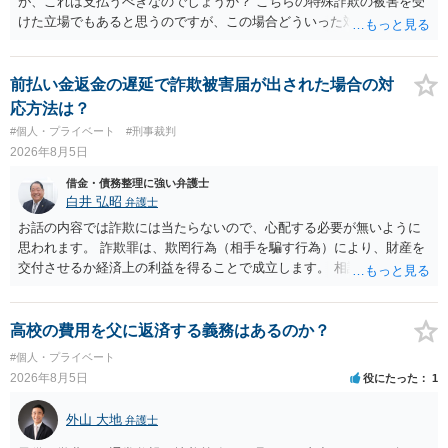
が、これは支払うべきなのでしょうか？ こちらの特殊詐欺の被害を受
けた立場でもあると思うのですが、この場合どういった対処が必要で
しょうか？ →依頼するかどうかは別にして、弁護士に相談に行った方
がいいとは思います。 そもそも、特殊詐欺関係なく旦那さんの行為
は法に触れる可能性もあります。 ＞100万を支払わず穏便に和解する
前払い金返金の遅延で詐欺被害届が出された場合の対
ことは可能でしょうか？ →一般的には難しいです。相談者さんも１０
応方法は？
０万円の被害を受けたとして、１円も払わないで和解したいと言われ
#個人・プライベート
#刑事裁判
たら、 できるだけ重い刑罰を与えて欲しい、と思われるのではない
2026年8月5日
でしょうか。 ＞弁護士さんに入ってもらうことで支払額が下がること
はありますか？ そこはあり得ます、ただ、弁護士費用かけるならその
借金・債務整理に強い弁護士
分賠償に回すことも考えられるので、 兼ね合いは考えてみましょう。
白井 弘昭
弁護士
お話の内容では詐欺には当たらないので、心配する必要が無いように
思われます。 詐欺罪は、欺罔行為（相手を騙す行為）により、財産を
交付させるか経済上の利益を得ることで成立します。 相談者さんは、
お金が返金できないというだけで、何ら相手を騙していません。 です
ので、詐欺罪の実行行為性が無く罪に問うことはできません。 おそら
く、相手が真実を話せば警察も取り合わないと思いますが、虚偽の内
高校の費用を父に返済する義務はあるのか？
容を述べた場合は、捜査はあるかもしれません。 ただし、捜査におい
#個人・プライベート
て、真実を説明すれば、「ちゃんと返しなさいよ」程度の注意で済む
2026年8月5日
役にたった
1
ことだと思われます。 また、返せるお金が無いのであれば、返せない
のは致し方ありません。真摯に分割して支払うことを相手に告げてい
外山 大地
弁護士
くのみでしょう。 以上、ご参考まで。