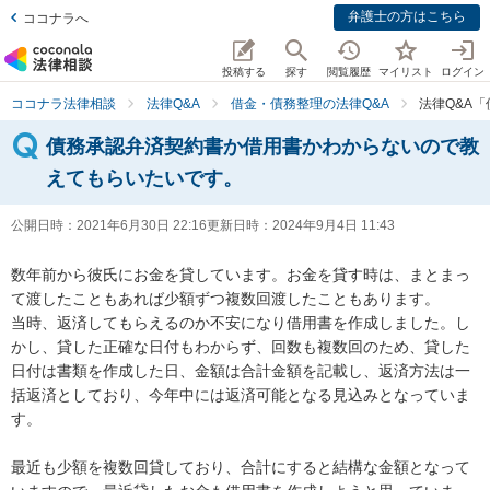
弁護士の方はこちら
ココナラへ
投稿する
探す
閲覧履歴
マイリスト
ログイン
ココナラ法律相談
法律Q&A
借金・債務整理の法律Q&A
法律Q&A
債務承認弁済契約書か借用書かわからないので教
えてもらいたいです。
公開日時：
2021年6月30日 22:16
更新日時：
2024年9月4日 11:43
数年前から彼氏にお金を貸しています。お金を貸す時は、まとまっ
て渡したこともあれば少額ずつ複数回渡したこともあります。

当時、返済してもらえるのか不安になり借用書を作成しました。し
かし、貸した正確な日付もわからず、回数も複数回のため、貸した
日付は書類を作成した日、金額は合計金額を記載し、返済方法は一
括返済としており、今年中には返済可能となる見込みとなっていま
す。

最近も少額を複数回貸しており、合計にすると結構な金額となって