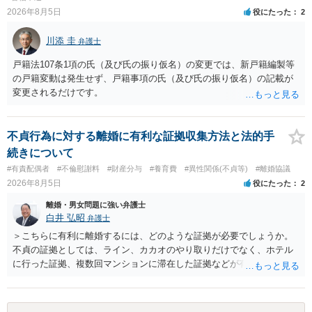
談してみてはいかがでしょうか。 以上、ご参考まで。
2026年8月5日
役にたった
2
川添 圭
弁護士
戸籍法107条1項の氏（及び氏の振り仮名）の変更では、新戸籍編製等
の戸籍変動は発生せず、戸籍事項の氏（及び氏の振り仮名）の記載が
変更されるだけです。
不貞行為に対する離婚に有利な証拠収集方法と法的手
続きについて
#有責配偶者
#不倫慰謝料
#財産分与
#養育費
#異性関係(不貞等)
#離婚協議
2026年8月5日
役にたった
2
離婚・男女問題に強い弁護士
白井 弘昭
弁護士
＞こちらに有利に離婚するには、どのような証拠が必要でしょうか。
不貞の証拠としては、ライン、カカオのやり取りだけでなく、ホテル
に行った証拠、複数回マンションに滞在した証拠などが有効です。 不
貞の証拠があれば、離婚をさらに有利に進める（離婚したい時期に離
婚する、慰謝料をとるなど）ことができると思われます。 ただし、不
貞発覚後、長期間同居を続けると、不貞を許したとの評価につながる