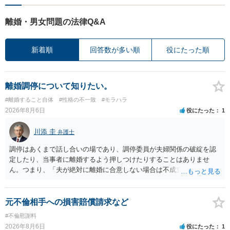
離婚・男女問題の法律Q&A
新着順
回答数が多い順
役にたった順
離婚調停について知りたい。
#離婚すること自体
#性格の不一致
#モラハラ
2026年8月6日
役にたった
1
川添 圭
弁護士
調停はあくまで話し合いの場であり、調停委員が夫婦関係の破綻を認
定したり、当事者に離婚するよう押しつけたりすることはありませ
ん。つまり、「夫が絶対に離婚に合意しない場合は不成立になり」、
離婚訴訟を提起して離婚を命じる判決を得て確定しなければ離婚はで
きません。 調停段階での離婚成立を希望するなら、夫が離婚に前向き
になるような条件提示をする等、模索するほかありません（極端な話
元不倫相手への損害賠償請求など
をいえば、夫から「この条件なら離婚してもよい」として提示された
#不倫慰謝料
条件を全部丸呑みする、という方法しかないかもしれません）。た
2026年8月6日
役にたった
1