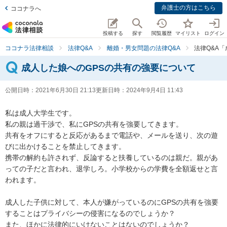
弁護士の方はこちら
ココナラへ
投稿する
探す
閲覧履歴
マイリスト
ログイン
ココナラ法律相談
法律Q&A
離婚・男女問題の法律Q&A
法律Q&A
成人した娘へのGPSの共有の強要について
公開日時：
2021年6月30日 21:13
更新日時：
2024年9月4日 11:43
私は成人大学生です。

私の親は過干渉で、私にGPSの共有を強要してきます。

共有をオフにすると反応があるまで電話や、メールを送り、次の遊
びに出かけることを禁止してきます。

携帯の解約も許されず、反論すると扶養しているのは親だ。親があ
っての子だと言われ、退学しろ。小学校からの学費を全額返せと言
われます。

成人した子供に対して、本人が嫌がっているのにGPSの共有を強要
することはプライバシーの侵害になるのでしょうか？

また、ほかに法律的にいけないことはないのでしょうか？