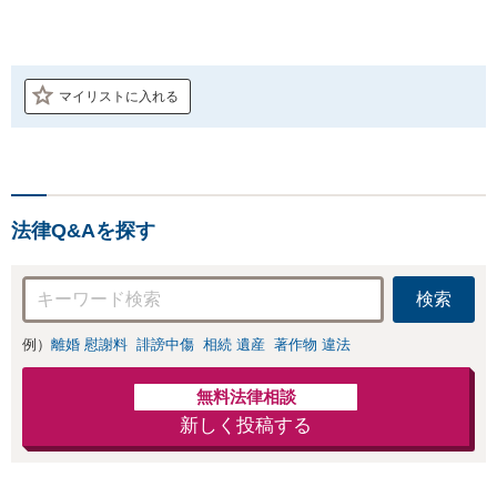
マイリストに入れる
法律Q&Aを探す
検索
例）
離婚 慰謝料
誹謗中傷
相続 遺産
著作物 違法
無料法律相談
新しく投稿する