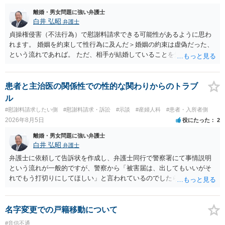
だ、離婚訴訟をしたくないという考えを見透かされてしまうと、逆に
足下を見られてしまいますので、注意する必要があります。 夫が離婚
離婚・男女問題に強い弁護士
に抵抗する可能性が高いのであれば、むしろ淡々と調停不成立にして
白井 弘昭
弁護士
離婚訴訟で離婚原因を主張し、判決へ持っていく方が近道であること
貞操権侵害（不法行為）で慰謝料請求できる可能性があるように思わ
も少なくありません。見通し等を含め、弁護士へ相談・依頼した方が
れます。 婚姻を約束して性行為に及んだ＞婚姻の約束は虚偽だった、
よいと思います。
という流れであれば。 ただ、相手が結婚していることを知って行為に
及んでいるのであれば、婚姻できないことについて相談者さんの帰責
性も認められそうですので、あまり慰謝料は高額にならないように思
われます。 一度、最寄りの弁護士に相談してみてください。
患者と主治医の関係性での性的な関わりからのトラブ
ル
#慰謝料請求したい側
#慰謝料請求・訴訟
#示談
#産婦人科
#患者・入所者側
2026年8月5日
役にたった
2
離婚・男女問題に強い弁護士
白井 弘昭
弁護士
弁護士に依頼して告訴状を作成し、弁護士同行で警察署にて事情説明
という流れが一般的ですが、警察から「被害届は、出してもいいがそ
れでもう打切りにしてほしい」と言われているのでしたら、あまり結
論は変わらないかもしれないですね。 所轄の警察を飛び越えて、直接
検察庁に訴えるのもありかもしれないですが、実際に捜査をするの
は、結局所轄だと思われますので、やはり結論は変わらないかもしれ
名字変更での戸籍移動について
ないです。 一度、最寄りの「刑事に強い」とうたっている弁護士に相
#音信不通