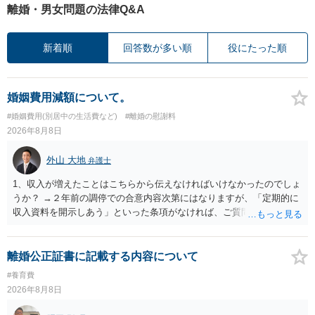
離婚・男女問題の法律Q&A
新着順
回答数が多い順
役にたった順
婚姻費用減額について。
#婚姻費用(別居中の生活費など)
#離婚の慰謝料
2026年8月8日
外山 大地
弁護士
1、収入が増えたことはこちらから伝えなければいけなかったのでしょ
うか？ →２年前の調停での合意内容次第にはなりますが、「定期的に
収入資料を開示しあう」といった条項がなければ、ご質問者様から相
手方に収入が増えたことを伝える義務はございません。 2、希望額で
合意した場合も収入証明で算定表通りに決まりますでしょうか？ →算
定表は一つの目安に過ぎませんので、合意した希望額が算定表で算出
離婚公正証書に記載する内容について
された金額と異なっていたとしても、合意した希望額が婚姻費用の金
#養育費
額となります。
2026年8月8日