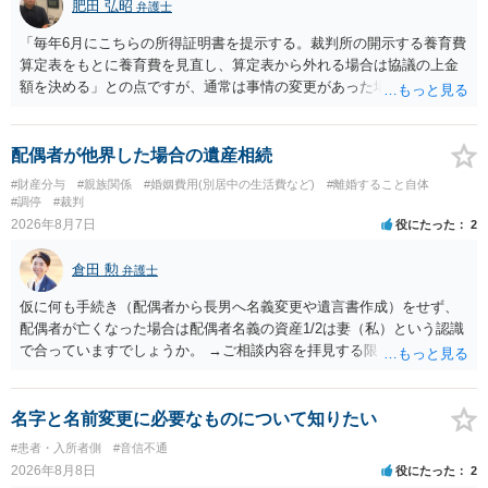
肥田 弘昭
弁護士
「毎年6月にこちらの所得証明書を提示する。裁判所の開示する養育費
算定表をもとに養育費を見直し、算定表から外れる場合は協議の上金
額を決める」との点ですが、通常は事情の変更があった場合に変更し
ますので妥当とまでは言えないかと思います。「養育費は当初予測出
来なかった事情の変更により双方協議の上増減出来る」と「通知義務
に勤務先」が含まれているので、私に収入が入った事は相手に通知が
配偶者が他界した場合の遺産相続
行く事になり、上記のような文言が無くても養育費の見直しは適宜出
#財産分与
#親族関係
#婚姻費用(別居中の生活費など)
#離婚すること自体
来るかと思うのですが違うのでしょうか？との点はそのとおりかと思
#調停
#裁判
います。養育費は事情の変更があった場合に変更するので毎年見直す
2026年8月7日
役にたった
2
ことはあまりないです。ご参考にしてください。
倉田 勲
弁護士
仮に何も手続き（配偶者から長男へ名義変更や遺言書作成）をせず、
配偶者が亡くなった場合は配偶者名義の資産1/2は妻（私）という認識
で合っていますでしょうか。 →ご相談内容を拝見する限りでは、その
認識で合ってはいます。 なお、逆に１/２しか権利がないため、自宅を
完全に所有する場合は、他の相続人に対して自宅の評価額の１/２の代
償金の支払いが必要になります。
名字と名前変更に必要なものについて知りたい
#患者・入所者側
#音信不通
2026年8月8日
役にたった
2