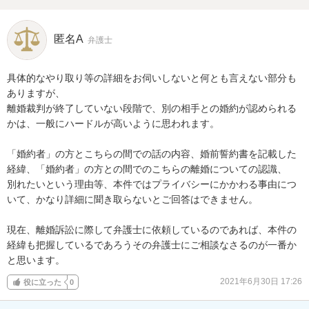
匿名A
弁護士
具体的なやり取り等の詳細をお伺いしないと何とも言えない部分も
ありますが、

離婚裁判が終了していない段階で、別の相手との婚約が認められる
かは、一般にハードルが高いように思われます。

「婚約者」の方とこちらの間での話の内容、婚前誓約書を記載した
経緯、「婚約者」の方との間でのこちらの離婚についての認識、

別れたいという理由等、本件ではプライバシーにかかわる事由につ
いて、かなり詳細に聞き取らないとご回答はできません。

現在、離婚訴訟に際して弁護士に依頼しているのであれば、本件の
経緯も把握しているであろうその弁護士にご相談なさるのが一番か
と思います。
2021年6月30日 17:26
役に立った
0