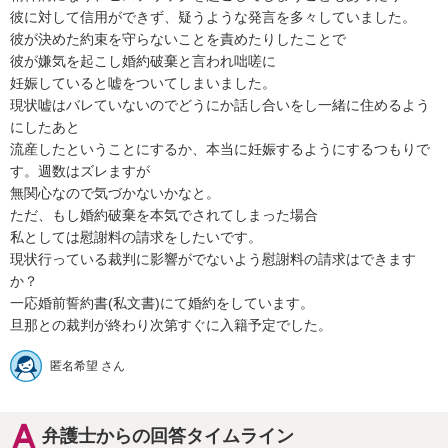
彼に対して信用ができず、疑うような発言を多々していました。

彼が決めた約束を守らないことを責めたりしたことで

彼が嫌気を起こし婚約破棄と言われ咄嗟に

妊娠していると嘘をついてしまいました。

現状嘘はバレていないのでどうにか話し合いをし一緒に住めるよう
にしたあと

流産したということにするか、本当に妊娠するようにするつもりで
す。週数はズレますが

無関心なので気づかないかなと。

ただ、もし婚約破棄を本気でされてしまった場合

私としては慰謝料の請求をしたいです。

現状行っている裁判に影響がでないよう慰謝料の請求はできます
か？

一応婚前誓約書(私文書)にて婚約をしています。

旦那との裁判が終わり次第すぐに入籍予定でした。
匿名希望 さん
弁護士からの回答タイムライン