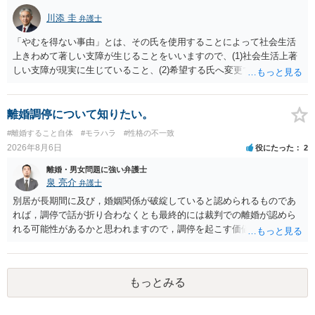
川添 圭
弁護士
「やむを得ない事由」とは、その氏を使用することによって社会生活
上きわめて著しい支障が生じることをいいますので、(1)社会生活上著
しい支障が現実に生じていること、(2)希望する氏へ変更できればその
支障が解消できる（解消される）ことを、具体的な資料をもって説明
できるかどうかがポイントです。 記録中に現れた一切の事情が判断対
象ですので、上記(1)と(2)を説明できる資料は全て（ただし理路整然
離婚調停について知りたい。
に）提出することが必要になります。「フラッシュバック」とのこと
#離婚すること自体
#モラハラ
#性格の不一致
なので、例えば、医学上確立されているPTSDの診断基準に合致した説
2026年8月6日
役にたった
2
明とそれに沿う資料の提出が必要になってくるように思います。 精神
的・心理的な理由の氏変更は様々な意味でハードルがかなり高く、弁
離婚・男女問題に強い弁護士
護士へ依頼しても苦労することが強く予想されるところです。、もし
泉 亮介
弁護士
本人申立てをお考えであれば、医学知識はもちろん法律知識も要求さ
別居が長期間に及び，婚姻関係が破綻していると認められるものであ
れますので、性急な申立てをせず、知識と資料をしっかりと揃えて、
れば，調停で話が折り合わなくとも最終的には裁判での離婚が認めら
万全の体制で申立てに臨んだ方がよいと思われます。
れる可能性があるかと思われますので，調停を起こす価値はあるよう
に思われます。 もっとも，調停については，お互いの合意がない限り
は調停が成立するということはないため，相手が合意するメリットを
だしてでも調停で終わらせるよう努めるのか，裁判離婚を見据えて調
もっとみる
停での離婚に固執しないかいずれかの対応は必要となるかと思われま
す。 お一人で対応するのは難しい側面もありますので弁護士を立てる
ことを検討されると良いかと思われます。