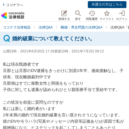
弁護士の方はこちら
ココナラへ
投稿する
探す
閲覧履歴
マイリスト
ログイン
ココナラ法律相談
法律Q&A
離婚・男女問題の法律Q&A
法律Q&A
婚約破棄について教えてください。
公開日時：
2021年6月30日 17:26
更新日時：
2021年7月3日 09:12
私は現在既婚者です

旦那とは旦那のDV逮捕をきっかけに別居1年半、連絡接触なし、子
供有、現在離婚裁判中です

旦那側はすでに複数女性と関係をもっており

子供に対しても遺棄が認められひとり親医療手当て受給中です。

この状況を前提に質問なのですが

私には新しく婚約者がいます

1年未満の婚約で現在婚約破棄を言い渡されそうになっています。

彼のDVやモラハラ(写真やメッセージ内容等証拠あり)が原因で私が

精神病になり、ヒステリックを起こしてしまうこともあったり
