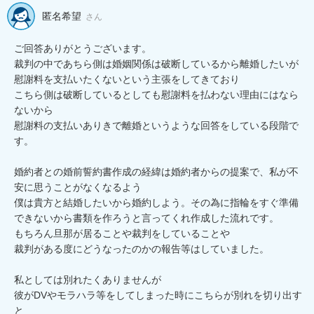
匿名希望
さん
ご回答ありがとうございます。

裁判の中であちら側は婚姻関係は破断しているから離婚したいが
慰謝料を支払いたくないという主張をしてきており

こちら側は破断しているとしても慰謝料を払わない理由にはなら
ないから

慰謝料の支払いありきで離婚というような回答をしている段階で
す。

婚約者との婚前誓約書作成の経緯は婚約者からの提案で、私が不
安に思うことがなくなるよう

僕は貴方と結婚したいから婚約しよう。その為に指輪をすぐ準備
できないから書類を作ろうと言ってくれ作成した流れです。

もちろん旦那が居ることや裁判をしていることや

裁判がある度にどうなったのかの報告等はしていました。

私としては別れたくありませんが

彼がDVやモラハラ等をしてしまった時にこちらが別れを切り出す
と
