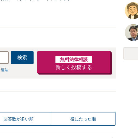
も強み。【交通事故】後遺障害、保険会
失割合の交渉など【青山一丁目駅4分】
検索
無料法律相談
新しく投稿する
 違法
回答数が多い順
役にたった順