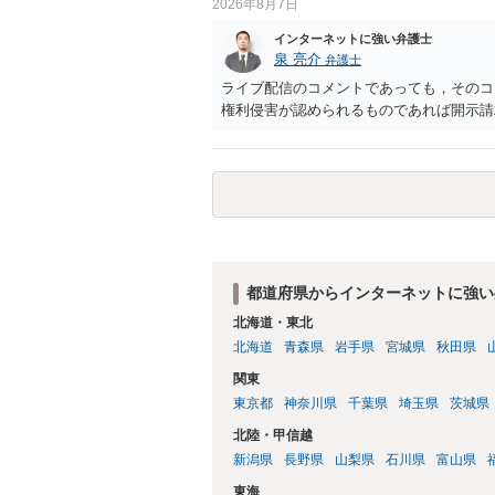
2026年8月7日
インターネットに強い弁護士
泉 亮介
弁護士
ライブ配信のコメントであっても，そのコ
権利侵害が認められるものであれば開示請
都道府県からインターネットに強い
北海道・東北
北海道
青森県
岩手県
宮城県
秋田県
関東
東京都
神奈川県
千葉県
埼玉県
茨城県
北陸・甲信越
新潟県
長野県
山梨県
石川県
富山県
東海