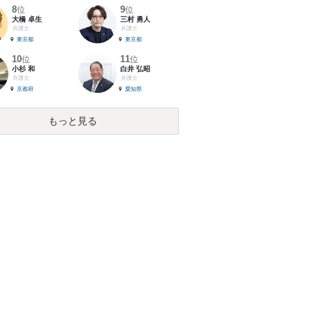
8
9
位
位
大橋 卓生
三村 勇人
弁護士
弁護士
東京都
東京都
10
11
位
位
小杉 和
白井 弘昭
弁護士
弁護士
京都府
愛知県
もっと見る