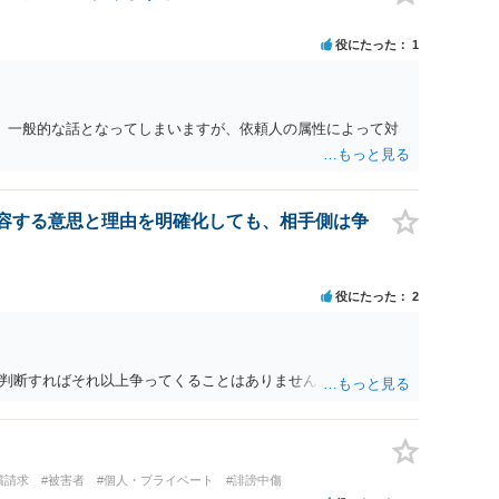
役にたった
1
。 一般的な話となってしまいますが、依頼人の属性によって対
容する意思と理由を明確化しても、相手側は争
役にたった
2
判断すればそれ以上争ってくることはありません。
償請求
#被害者
#個人・プライベート
#誹謗中傷