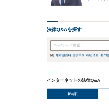
（誹謗中傷）に
社との交渉、過
法律Q&Aを探す
例）
離婚 慰謝料
誹謗中傷
相続 遺産
著作物
インターネットの法律Q&A
新着順