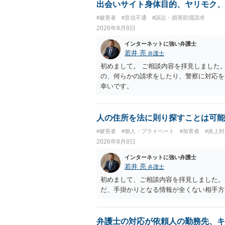
出会いサイト身体目的、ヤリモク、
#被害者
#音信不通
#訴訟・損害賠償請求
2026年8月8日
インターネットに強い弁護士
若井 亮
弁護士
初めまして。 ご相談内容を拝見しました
の、何らかの請求をしたり、警察に対応を
幸いです。
人の住所を法に則り探すことは可能
#被害者
#個人・プライベート
#加害者
#炎上対
2026年8月8日
インターネットに強い弁護士
若井 亮
弁護士
初めまして、ご相談内容を拝見しました。
だ、手掛かりとなる情報が全くない相手方
弁護士の対応が依頼人の勤務先、キ