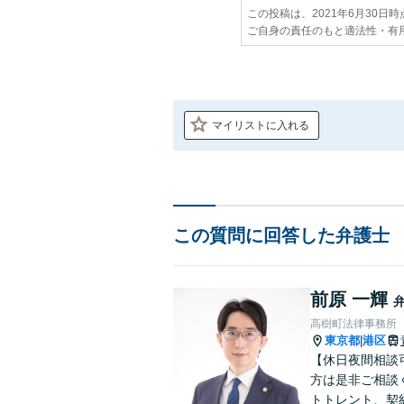
この投稿は、2021年6月30日
ご自身の責任のもと適法性・有
マイリストに入れる
この質問に回答した弁護士
前原 一輝
高樹町法律事務所
東京都
港区
|
【休日夜間相談
方は是非ご相談
トトレント、契