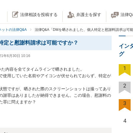
法律相談を投稿する
弁護士を探す
法律Q
ネットの法律Q&A
法律Q&A「DMを晒されました、個人特定と慰謝料請求は可
特定と慰謝料請求は可能ですか？
イン
グ
21年6月30日 10:16
1
ていた内容を全てタイムラインで晒されました。

er上で使用していた名前やアイコンが伏せられておらず、特定が
2
状態ですが、晒された際のスクリーンショットは撮ってあり
の謝罪はありましたが納得できません。この場合、慰謝料の
た罪に問えますか？
3
4