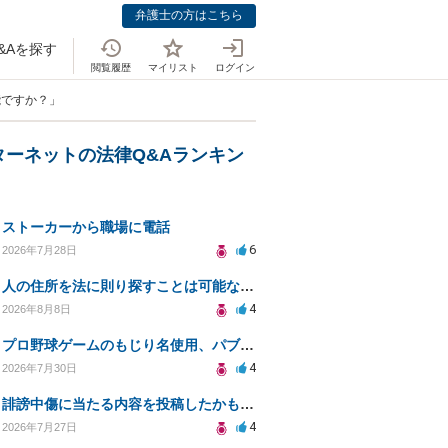
弁護士の方はこちら
&Aを探す
閲覧履歴
マイリスト
ログイン
能ですか？」
ターネットの法律Q&Aランキン
ストーカーから職場に電話
6
2026年7月28日
人の住所を法に則り探すことは可能なのか？
4
2026年8月8日
プロ野球ゲームのもじり名使用、パブリシティ権の影響は？
4
2026年7月30日
誹謗中傷に当たる内容を投稿したかもしれない。開示請求や民事刑事裁判に発展しうるのか教えて欲しい。
4
2026年7月27日