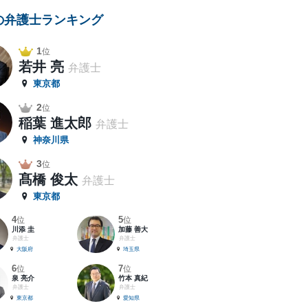
の弁護士ランキング
1
位
若井 亮
弁護士
東京都
2
位
稲葉 進太郎
弁護士
神奈川県
3
位
髙橋 俊太
弁護士
東京都
4
5
位
位
川添 圭
加藤 善大
弁護士
弁護士
大阪府
埼玉県
6
7
位
位
泉 亮介
竹本 真紀
弁護士
弁護士
東京都
愛知県