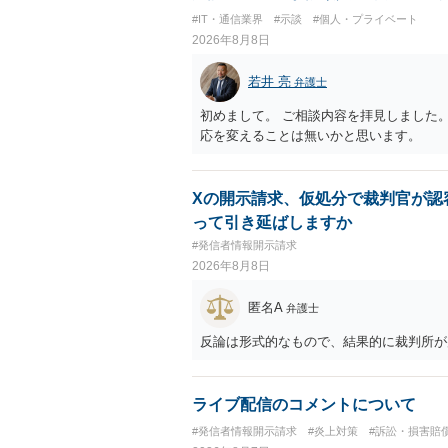
#IT・通信業界
#示談
#個人・プライベート
2026年8月8日
若井 亮
弁護士
初めまして。 ご相談内容を拝見しました
応を変えることは無いかと思います。
Xの開示請求、仮処分で裁判官が認
って引き延ばしますか
#発信者情報開示請求
2026年8月8日
匿名A
弁護士
反論は形式的なもので、結果的に裁判所が
ライブ配信のコメントについて
#発信者情報開示請求
#炎上対策
#訴訟・損害賠