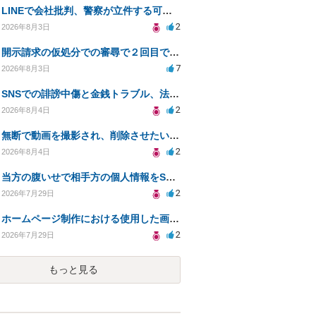
LINEで会社批判、警察が立件する可能性は？
2
2026年8月3日
開示請求の仮処分での審尋で２回目で終わらない場合どうしたらいいですか
7
2026年8月3日
SNSでの誹謗中傷と金銭トラブル、法的対応の相談
2
2026年8月4日
無断で動画を撮影され、削除させたいが連絡が返ってこない。
2
2026年8月4日
当方の腹いせで相手方の個人情報をSNSで晒してしまい名誉毀損させてしまったかもしれない
2
2026年7月29日
ホームページ制作における使用した画像や文章の著作権について
2
2026年7月29日
もっと見る