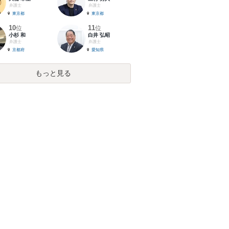
弁護士
弁護士
東京都
東京都
10
11
位
位
小杉 和
白井 弘昭
弁護士
弁護士
京都府
愛知県
もっと見る