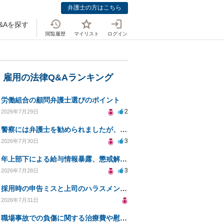
弁護士の方はこちら
&Aを探す
閲覧履歴
マイリスト
ログイン
・雇用の法律Q&Aランキング
労働組合の顧問弁護士選びのポイント
2
2026年7月29日
警察には弁護士を勧められましたが、費用対効果で依頼をすることを躊躇しています。
3
2026年7月30日
年上部下による給与情報暴露、懲戒解雇は可能ですか？
3
2026年7月28日
採用時の申告ミスと上司のハラスメント、事前対応は？
2026年7月31日
職場事故での負傷に関する治療費や慰謝料の相談について