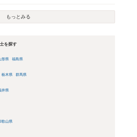
償保険の保険金とは別に、受け取れる金銭はありますでしょう
義務違反が認められると解されますので、会社の損害賠償責任
もっとみる
料、後遺障害慰謝料、逸失利益等）が認められる可能性が高い
者行為傷害（同僚の不注意等による事故）の場合は、当該第三者
われた分は、損害額から控除（損益相殺）されますが、それを超
払ってもらうことになります。 会社等との交渉が必要になると
くると思いますが・・・）。極めて専門的な話ですので、詳細
士を探す
ださい。 以上、ご参考まで。
山形県
福島県
栃木県
群馬県
福井県
和歌山県