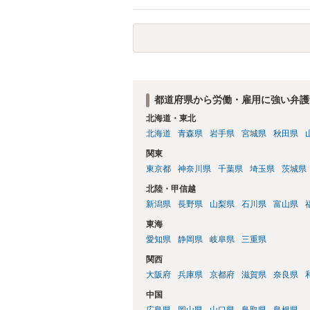
される可能性はあります。
たります。 ＞労災の休業補償と、所得補
か？ 業務労災の場合は、会社の安全配慮
（治療費、通院慰謝料、入院費、入院慰謝
と思われます。 また、業務労災での第三
の賠償責任も考えられます。 労災で支払
えた部分は、会社もしくは、第三者から支
思います（良い会社でしたら、自ら話して
都道府県から労働・雇用に強い弁護
もしくは対応を最寄りの弁護士にご相談く
北海道・東北
北海道
青森県
岩手県
宮城県
秋田県
関東
東京都
神奈川県
千葉県
埼玉県
茨城県
北陸・甲信越
新潟県
長野県
山梨県
石川県
富山県
東海
愛知県
静岡県
岐阜県
三重県
関西
大阪府
兵庫県
京都府
滋賀県
奈良県
中国
広島県
岡山県
山口県
鳥取県
島根県