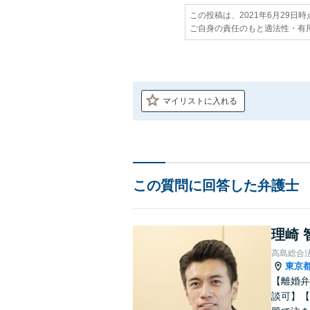
この投稿は、2021年6月29日
ご自身の責任のもと適法性・有
マイリストに入れる
この質問に回答した弁護士
理崎 
高島総合
東京
【離婚弁
談可】【