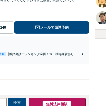
寝入りしたくないという方は是非ご相談ください。
メールで面談予約
【離婚弁護士ランキング全国１位 獲得経験あり】
表有
【初回相談料１時間１万１０００円】【離婚・不倫
問題に特化／実績多数】財産分与、慰謝料、養育費
等で金銭的に満足できる解決を目指します。
検索
無料法律相談