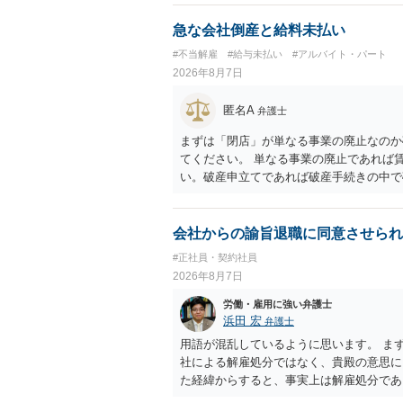
あれば、自動更新で契約が延長されると、
も業務を提供する義務を負う）、放置をす
急な会社倒産と給料未払い
#不当解雇
#給与未払い
#アルバイト・パート
2026年8月7日
匿名A
弁護士
まずは「閉店」が単なる事業の廃止なのか
てください。 単なる事業の廃止であれば
い。破産申立てであれば破産手続きの中で
労働債権は他の債務より優先して支払われ
に、「独立行政法人労働者健康安全機構 
は、同機構の＜未払賃金立替払相談コーナー＞ TE
会社からの諭旨退職に同意させられ
0 に相談してみてください。同じように
#正社員・契約社員
でしょう。
2026年8月7日
労働・雇用に強い弁護士
浜田 宏
弁護士
用語が混乱しているように思います。 ま
社による解雇処分ではなく、貴殿の意思
た経緯からすると、事実上は解雇処分で
理的な理由が必要であり、かつ解雇という