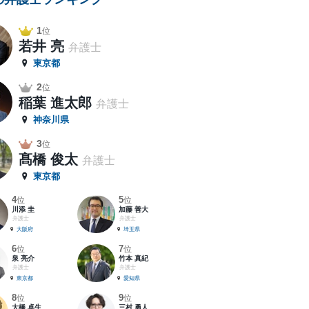
1
位
若井 亮
弁護士
東京都
2
位
稲葉 進太郎
弁護士
神奈川県
3
位
髙橋 俊太
弁護士
東京都
4
5
位
位
川添 圭
加藤 善大
弁護士
弁護士
大阪府
埼玉県
6
7
位
位
泉 亮介
竹本 真紀
弁護士
弁護士
東京都
愛知県
8
9
位
位
大橋 卓生
三村 勇人