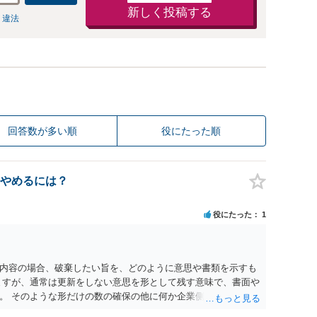
新しく投稿する
 違法
回答数が多い順
役にたった順
やめるには？
役にたった
1
内容の場合、破棄したい旨を、どのように意思や書類を示すも
ますが、通常は更新をしない意思を形として残す意味で、書面や
。 そのような形だけの数の確保の他に何か企業側にメリットが
は分かりかねますが、ご質問者様が業務を受託する側のお立場で