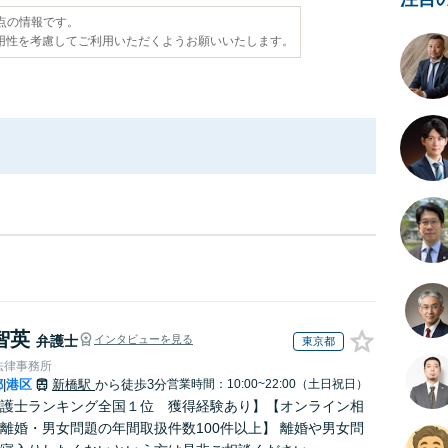
時点の情報です。
用性を考慮してご利用いただくようお願いいたします。
智英
弁護士
インタビューを見る
東京都
法律事務所
都
港区
新橋駅
から徒歩3分
営業時間：10:00~22:00（土日祝日）
|
護士ランキング全国１位 獲得経験あり】【オンライン相
離婚・男女問題の年間取扱件数100件以上】 離婚や男女問