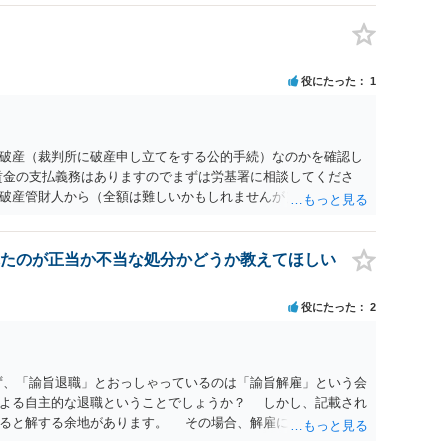
企業側は報酬を支払う義務を負うことになるので（ご質問者様
ることは望ましい状態ではないと思料いたします。
役にたった
1
破産（裁判所に破産申し立てをする公的手続）なのかを確認し
賃金の支払義務はありますのでまずは労基署に相談してくださ
破産管財人から（全額は難しいかもしれませんが）賃金などの
ます。ただし支払までにかなり時間がかかるでしょう。 さら
」という公的機関が未払賃金の立替事業を行っています。詳しく
L 044-431-8663 相談時間：土日祝日を除く9:15～17:0
たのが正当か不当な処分かどうか教えてほしい
未払となった他の従業員の方がいれば一緒に相談してみるといい
役にたった
2
ず、「諭旨退職」とおっしゃっているのは「諭旨解雇」という会
による自主的な退職ということでしょうか？ しかし、記載され
あると解する余地があります。 その場合、解雇には客観的で合
処分が社会通念上相当と認められない限り、解雇は無効です。