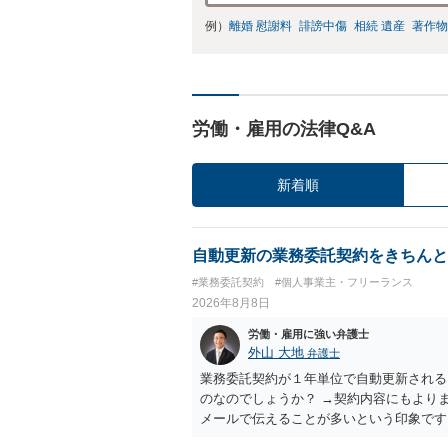
例）
離婚 慰謝料
誹謗中傷
相続 遺産
著作物
労働・雇用の法律Q&A
新着順
自動更新の業務委託契約をきちんと
#業務委託契約
#個人事業主・フリーランス
2026年8月8日
労働・雇用に強い弁護士
外山 大地
弁護士
業務委託契約が１年単位で自動更新される
のなのでしょうか？ →契約内容にもより
メールで伝えることが多いという印象です
あるのでしょうか？ →企業側のメリット