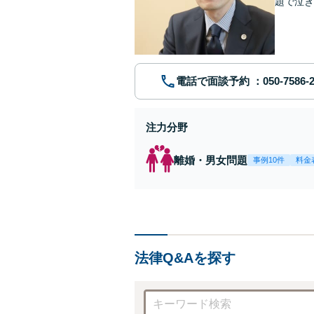
題で泣き
電話で面談予約
注力分野
離婚・男女問題
事例10件
料金
法律Q&Aを探す