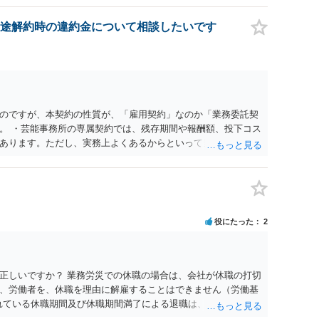
勤務先に与えた影響などを具体的に検討しなければ、何とも申
休業法関係の問題もあるかもしれません。 ある程度労働法に関
途解約時の違約金について相談したいです
一度、お近くの弁護士にご相談下さい。
のですが、本契約の性質が、「雇用契約」なのか「業務委託契
。 ・芸能事務所の専属契約では、残存期間や報酬額、投下コス
あります。ただし、実務上よくあるからといって当然に適法と
係や合理性が重要です。 ・違約金に上限がなくても、常に有効
約に近い実態なら労基法16条で無効となる余地があり、そうで
大なら無効や減額が争点になります。 ・契約前の修正交渉は一
を設ける、実損害ベースにする、算定根拠を明確化する、違約金
」に限定する、などが典型です。 ・弁護士に契約前に契約書の
役にたった
2
ると思われます。 争点は、契約類型が雇用か業務委託か、実態
にどう定められているか、違約金の算定根拠が合理的か、とい
渉のパワーバランスの問題もありますが、修正余地があるう
で、資料等を持参の上弁護士に確認されることをお勧めしま
正しいですか？ 業務労災での休職の場合は、会社が休職の打切
よってはタレント側に損害賠償が発生する建付けになっているこ
、労働者を、休職を理由に解雇することはできません（労働基
に解除したのにタレントへ違約金を課す設計は、合理性や対価
られている休職期間及び休職期間満了による退職は、業務労災への
レント側の重大な契約違反がある場合は、実損害の範囲で請求
 仮に会社が打切り補償をせずに解雇した場合は、不当解雇に当