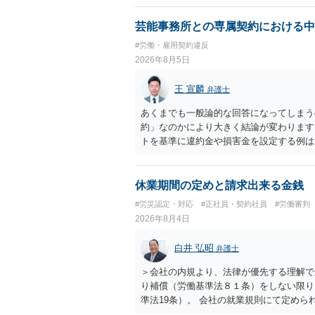
結局、貴殿のネット炎上の内容や原因、
し上げることができません。また、育児
芸能事務所との専属契約における中
する専門的な知識が必要な事案ですので、
#労働・雇用契約違反
2026年8月5日
王 宣麟
弁護士
あくまでも一般論的な回答になってしまう
約」なのかにより大きく結論が変わります
トを基準に違約金や損害金を設定する例は
いう意味ではなく、実際の損害との対応関
になるわけではありません。契約が労働契
なくても、金額が事務所の損害と比べて過
休業期間の定めと請求出来る金銭
般的です。 交渉の方向としては、上限額
#労災認定・対応
#正社員・契約社員
#労働審判
ではなく「合理的な実費・未回収費用のみ
2026年8月4日
内容をレビューしてもらう価値は十分にあ
として労働者性があるか、解除事由が双方
白井 弘昭
弁護士
う複数論点に分かれます。契約前なら、交
え、後から争うよりコストを抑えやすいの
＞会社の内規より、法律が優先する理解で
す。 ・事務所側の解除でも、解除理由に
り補償（労働基準法８１条）をしない限り
とはあります。ただし、事務所側が一方的
準法19条）。 会社の就業規則にて定め
性を欠くとして争いやすいです。逆に、タ
適用はありませんので、ご安心ください。