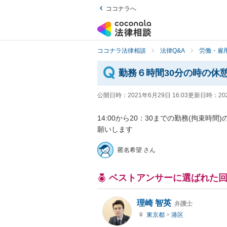
ココナラへ
ココナラ法律相談
法律Q&A
労働・雇用
勤務６時間30分の時の休
公開日時：
2021年6月29日 16:03
更新日時：
20
14:00から20：30までの勤務(拘束
願いします
匿名希望 さん
ベストアンサーに選ばれた
理崎 智英
弁護士
東京都
>
港区