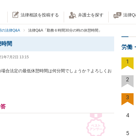
法律相談を投稿する
弁護士を探す
法律Q
の法律Q&A
法律Q&A「勤務６時間30分の時の休憩時間」
憩時間
労働
21年7月2日 13:15
1
時間)の場合法定の最低休憩時間は何分間でしょうか？よろしくお
2
3
回答
4
5