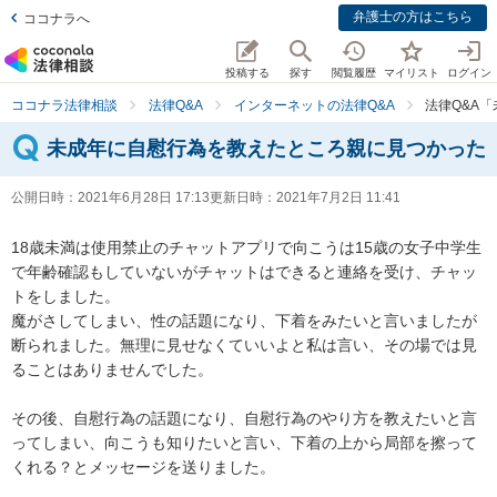
弁護士の方はこちら
ココナラへ
投稿する
探す
閲覧履歴
マイリスト
ログイン
ココナラ法律相談
法律Q&A
インターネットの法律Q&A
法律Q&A
未成年に自慰行為を教えたところ親に見つかった
公開日時：
2021年6月28日 17:13
更新日時：
2021年7月2日 11:41
18歳未満は使用禁止のチャットアプリで向こうは15歳の女子中学生
で年齢確認もしていないがチャットはできると連絡を受け、チャッ
トをしました。

魔がさしてしまい、性の話題になり、下着をみたいと言いましたが
断られました。無理に見せなくていいよと私は言い、その場では見
ることはありませんでした。

その後、自慰行為の話題になり、自慰行為のやり方を教えたいと言
ってしまい、向こうも知りたいと言い、下着の上から局部を擦って
くれる？とメッセージを送りました。
