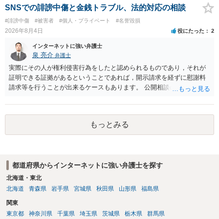
下の拘禁刑又は五十万円以下の罰金に処する。 一 威迫し、偽計を用
SNSでの誹謗中傷と金銭トラブル、法的対応の相談
い又は誘惑して面会を要求すること。 二 拒まれたにもかかわらず、
#誹謗中傷
#被害者
#個人・プライベート
#名誉毀損
反復して面会を要求すること。 三 金銭その他の利益を供与し、又は
2026年8月4日
役にたった
2
その申込み若しくは約束をして面会を要求すること。 2前項の罪を犯
し、よってわいせつの目的で当該十六歳未満の者と面会をした者は、
インターネットに強い弁護士
二年以下の拘禁刑又は百万円以下の罰金に処する。
泉 亮介
弁護士
実際にその人が権利侵害行為をしたと認められるものであり，それが
証明できる証拠があるということであれば，開示請求を経ずに慰謝料
請求等を行うことが出来るケースもあります。 公開相談の場では回答
は難しいかと思われますので，お手持ちの証拠資料を持参の上弁護士
に個別に相談されると良いでしょう。
もっとみる
都道府県からインターネットに強い弁護士を探す
北海道・東北
北海道
青森県
岩手県
宮城県
秋田県
山形県
福島県
関東
東京都
神奈川県
千葉県
埼玉県
茨城県
栃木県
群馬県