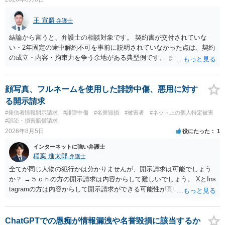
王 宣麟
弁護士
結論から言うと、弁護士の相談対象です。 契約書が交付されていな
い・2年固定の途中解約不可を事前に説明されていなかった点は、契約
の成立・内容・拘束力を争う余地がある典型例です。 まずは、運営と
のやり取り、規約のスクショ等の証拠を集めて、弁護士に相談されて
みてはいかがでしょうか。 また同時並行で（もしまだされていないの
であれば）書面で退所意思の明確化はしておくべきだと考えます。
顔写真、フルネームを使用した誹謗中傷、悪用に対す
る開示請求
#発信者情報開示請求
#誹謗中傷
#名誉毀損
#被害者
#ネット上の個人特定被害
#訴訟・損害賠償請求
2026年8月5日
役にたった
1
インターネットに強い弁護士
稲葉 進太郎
弁護士
全てが同じ人物の犯行かは分かりませんが、開示請求は可能でしょう
か？ →５ｃｈの方の開示請求は内容からして難しいでしょう。 XとIns
tagramの方は内容からして開示請求ができる可能性が高いでしょう。
ただ、アカウントが削除されていると開示請求は失敗する可能性が高
いでしょう。７月中にアカウントが削除されている場合、今から進め
ても失敗する可能性が高いように思われます。 相手を特定できた場
ChatGPTでの愚痴が情報漏洩や名誉毀損に該当するか