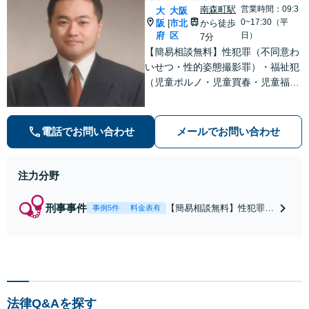
南森町駅
営業時間：09:3
大
大阪
0~17:30（平
阪
市北
から徒歩
|
府
区
日）
7分
【簡易相談無料】性犯罪（不同意わ
いせつ・性的姿態撮影罪）・福祉犯
（児童ポルノ・児童買春・児童福祉
法・青少年条例）・ネット犯罪（名
誉毀損・わいせつ物・不正アクセス
等）に非常に詳しい弁護士です
電話でお問い合わせ
メールでお問い合わせ
注力分野
刑事事件
【簡易相談無料】性犯罪
事例5件
料金表有
（不同意性交・不同意わい
せつ）・福祉犯（児童ポル
ノ・児童買春・児童福祉
法・青少年条例）・ネット
犯罪（名誉毀損・わいせつ
物・不正アクセス・リベン
法律Q&Aを探す
ジポルノ罪等）に非常に詳