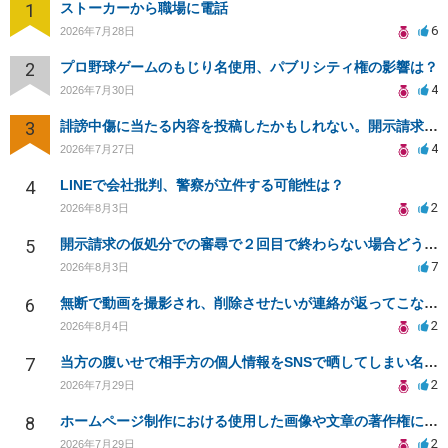
1
ストーカーから職場に電話
6
2026年7月28日
2
プロ野球ゲームのもじり名使用、パブリシティ権の影響は？
4
2026年7月30日
3
誹謗中傷に当たる内容を投稿したかもしれない。開示請求や民事刑事裁判に発展しうるのか教えて欲しい。
4
2026年7月27日
4
LINEで会社批判、警察が立件する可能性は？
2
2026年8月3日
5
開示請求の仮処分での審尋で２回目で終わらない場合どうしたらいいですか
7
2026年8月3日
6
無断で動画を撮影され、削除させたいが連絡が返ってこない。
2
2026年8月4日
7
当方の腹いせで相手方の個人情報をSNSで晒してしまい名誉毀損させてしまったかもしれない
2
2026年7月29日
8
ホームページ制作における使用した画像や文章の著作権について
2
2026年7月29日