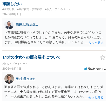
合、相手に全ての弁護士費用を負担させることは可能でしょうか？ →
確認したい
訴訟外の交渉で相手方が認めれば負担させることができるでしょう。
#名誉毀損
#風評被害・営業妨害
#個人・プライベート
訴訟で判決となった場合は、実際の弁護士費用が認められる場合と認
2026年8月4日
められない場合があり何ともいえないところでしょう。
白井 弘昭
弁護士
＞前職場に報告すべきでしょうか？また、民事や刑事ではどういうこ
とが問題になりそうでしょうか？ おそらく、何らの問題もないと思い
ます。 学習機能をＯＮにして相談した場合、Ｃｈａｔｇｐｔがｏｐｅ
ｎＡＩに相談内容を蓄積し、他の質問者への何らかの回答の際に参照
する可能性がありますが、個人名や会社名を特定していない限り、一
般論として抽象化されて回答に織り込まれる可能性が生じるにすぎま
14才の少女への面会要求について
せんので、その情報自体が、秘密情報に当たるとは思えませんし、名
#個人・プライベート
誉棄損として、個人や会社に対する誹謗中傷の不特定多数への公開に
2026年8月4日
役にたった
1
当たるとも思われません。 もちろん、誰がその内容をｃｈａｔｇｐｔ
に入力したかも第三者にしられることはないので、個人や会社の特定
奥村 徹
弁護士
をせずに書き込んだことで（おそらく特定して書き込んだとして
も）、相談者さんが刑事民事の責任に問われることはないでしょう。
面会要求罪で逮捕されることはあります。 確率の％はわかりません 第
私見ながらご参考まで。
一八二条（十六歳未満の者に対する面会要求等） 1 わいせつの目的
で、十六歳未満の者に対し、次の各号に掲げるいずれかの行為をした
者（当該十六歳未満の者が十三歳以上である場合については、その者
が生まれた日より五年以上前の日に生まれた者に限る。）は、一年以