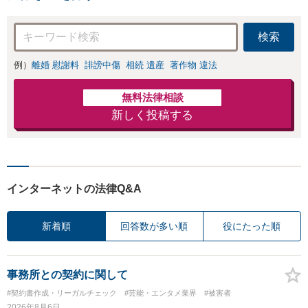
しい弁護士です
検索
例）
離婚 慰謝料
誹謗中傷
相続 遺産
著作物 違法
無料法律相談
新しく投稿する
インターネットの法律Q&A
新着順
回答数が多い順
役にたった順
事務所との契約に関して
#契約書作成・リーガルチェック
#芸能・エンタメ業界
#被害者
2026年8月6日