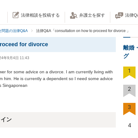
法律相談を投稿する
弁護士を探す
法律Q
女問題の法律Q&A
法律Q&A「consultation on how to proceed for divorce 」
roceed for divorce
離婚
グ
24年9月4日 11:43
1
wer for some advice on a divorce. I am currently living with 
om him. He is currently a dependent so I need some advice 
is Singaporean 
2
3
ライン
4