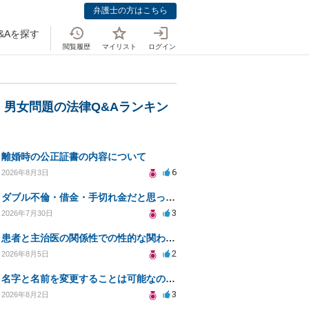
弁護士の方はこちら
&Aを探す
閲覧履歴
マイリスト
ログイン
・男女問題の法律Q&Aランキン
離婚時の公正証書の内容について
6
2026年8月3日
ダブル不倫・借金・手切れ金だと思っていたお金を1年後いまさら脅迫罪として通知書が来てまとめて請求
3
2026年7月30日
患者と主治医の関係性での性的な関わりからのトラブル
2
2026年8月5日
名字と名前を変更することは可能なのか？
3
2026年8月2日