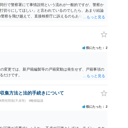
同行で警察署にて事情説明という流れが一般的ですが、警察か
打切りにしてほしい」と言われているのでしたら、あまり結論
の警察を飛び越えて、直接検察庁に訴えるのもありかもしれない
だと思われますので、やはり結論は変わらないかもしれないで
たっている弁護士に相談してみてはいかがでしょうか。 以上、
役にたった
2
名）の変更では、新戸籍編製等の戸籍変動は発生せず、戸籍事項の
るだけです。
収集方法と法的手続きについて
#異性関係(不貞等)
#離婚協議
役にたった
2