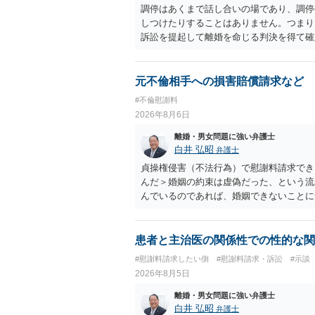
調停はあくまで話し合いの場であり、調停
しつけたりすることはありません。つまり
訴訟を提起して離婚を命じる判決を得て確
するなら、夫が離婚に前向きになるような
ば、夫から「この条件なら離婚してもよい
いかもしれません）。ただ、離婚訴訟をし
元不倫相手への損害賠償請求など
れてしまいますので、注意する必要があり
#不倫慰謝料
淡々と調停不成立にして離婚訴訟で離婚原
2026年8月6日
りません。見通し等を含め、弁護士へ相談
離婚・男女問題に強い弁護士
白井 弘昭
弁護士
貞操権侵害（不法行為）で慰謝料請求でき
んだ＞婚姻の約束は虚偽だった、という流
んでいるのであれば、婚姻できないことに
謝料は高額にならないように思われます。
患者と主治医の関係性での性的な関
#慰謝料請求したい側
#慰謝料請求・訴訟
#示談
2026年8月5日
離婚・男女問題に強い弁護士
白井 弘昭
弁護士