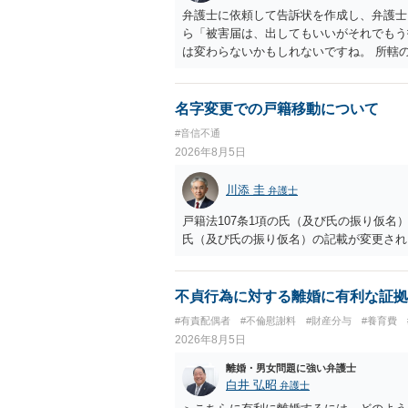
弁護士に依頼して告訴状を作成し、弁護士
ら「被害届は、出してもいいがそれでもう
は変わらないかもしれないですね。 所轄
ですが、実際に捜査をするのは、結局所轄
す。 一度、最寄りの「刑事に強い」とう
ご参考まで。
名字変更での戸籍移動について
#音信不通
2026年8月5日
川添 圭
弁護士
戸籍法107条1項の氏（及び氏の振り仮
氏（及び氏の振り仮名）の記載が変更され
不貞行為に対する離婚に有利な証拠
#有責配偶者
#不倫慰謝料
#財産分与
#養育費
2026年8月5日
離婚・男女問題に強い弁護士
白井 弘昭
弁護士