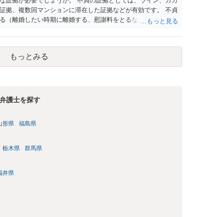
な証拠が必要でしょうか。 不貞の証拠としては、ライン、カカ
証拠、複数回マンションに滞在した証拠などが有効です。 不貞
る（離婚したい時期に離婚する、慰謝料をとるなど）ことがで
、長期間同居を続けると、不貞を許したとの評価につながる場合
、ご参考まで。
もっとみる
弁護士を探す
山形県
福島県
栃木県
群馬県
福井県