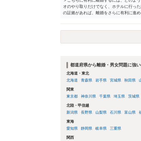
＞こちらに有利に離婚するには、どのよう
オのやり取りだけでなく、ホテルに行った
の証拠があれば、離婚をさらに有利に進め
きると思われます。 ただし、不貞発覚後
がありますので、ご注意ください。 以上
都道府県から離婚・男女問題に強い
北海道・東北
北海道
青森県
岩手県
宮城県
秋田県
関東
東京都
神奈川県
千葉県
埼玉県
茨城県
北陸・甲信越
新潟県
長野県
山梨県
石川県
富山県
東海
愛知県
静岡県
岐阜県
三重県
関西