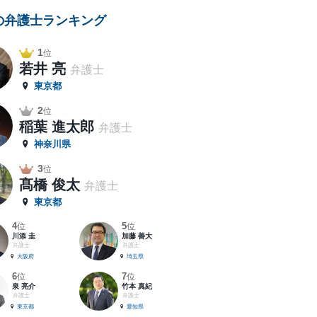
の弁護士ランキング
1
位
若井 亮
弁護士
東京都
2
位
稲葉 進太郎
弁護士
神奈川県
3
位
髙橋 俊太
弁護士
東京都
4
5
位
位
川添 圭
加藤 善大
弁護士
弁護士
大阪府
埼玉県
6
7
位
位
泉 亮介
竹本 真紀
弁護士
弁護士
東京都
愛知県