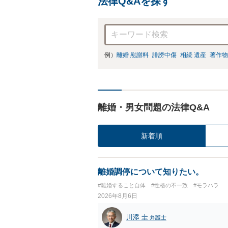
法律Q&Aを探す
例）
離婚 慰謝料
誹謗中傷
相続 遺産
著作物
離婚・男女問題の法律Q&A
新着順
離婚調停について知りたい。
#離婚すること自体
#性格の不一致
#モラハラ
2026年8月6日
川添 圭
弁護士