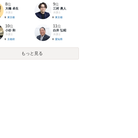
8
9
位
位
大橋 卓生
三村 勇人
弁護士
弁護士
東京都
東京都
10
11
位
位
小杉 和
白井 弘昭
弁護士
弁護士
京都府
愛知県
もっと見る