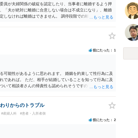
委員が夫婦関係の破綻を認定したり、当事者に離婚するよう押
、「夫が絶対に離婚に合意しない場合は不成立になり」、離婚
定しなければ離婚はできません。 調停段階での離婚成立を希望
条件提示をする等、模索するほかありません（極端な話をいえ
」として提示された条件を全部丸呑みする、という方法しかな
たくないという考えを見透かされてしまうと、逆に足下を見ら
ます。 夫が離婚に抵抗する可能性が高いのであれば、むしろ
因を主張し、判決へ持っていく方が近道であることも少なくあ
役にたった
1
・依頼した方がよいと思います。
る可能性があるように思われます。 婚姻を約束して性行為に及
れであれば。 ただ、相手が結婚していることを知って行為に及
ついて相談者さんの帰責性も認められそうですので、あまり慰
 一度、最寄りの弁護士に相談してみてください。
わりからのトラブル
#産婦人科
#患者・入所者側
役にたった
2