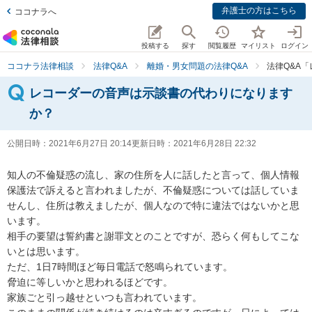
弁護士の方はこちら
ココナラへ
投稿する
探す
閲覧履歴
マイリスト
ログイン
ココナラ法律相談
法律Q&A
離婚・男女問題の法律Q&A
法律Q&A
レコーダーの音声は示談書の代わりになります
か？
公開日時：
2021年6月27日 20:14
更新日時：
2021年6月28日 22:32
知人の不倫疑惑の流し、家の住所を人に話したと言って、個人情報
保護法で訴えると言われましたが、不倫疑惑については話していま
せんし、住所は教えましたが、個人なので特に違法ではないかと思
います。

相手の要望は誓約書と謝罪文とのことですが、恐らく何もしてこな
いとは思います。

ただ、1日7時間ほど毎日電話で怒鳴られています。

脅迫に等しいかと思われるほどです。

家族ごと引っ越せといつも言われています。
