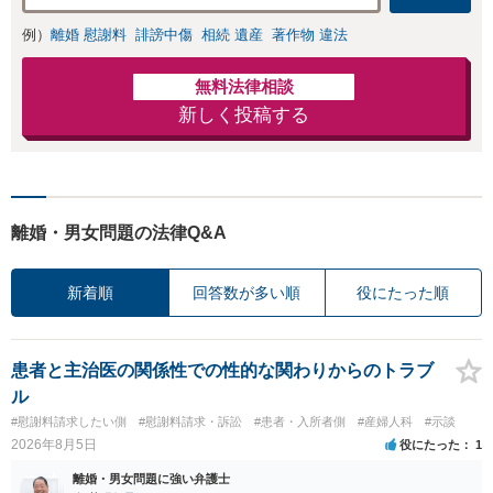
例）
離婚 慰謝料
誹謗中傷
相続 遺産
著作物 違法
無料法律相談
新しく投稿する
離婚・男女問題の法律Q&A
新着順
回答数が多い順
役にたった順
患者と主治医の関係性での性的な関わりからのトラブ
ル
#慰謝料請求したい側
#慰謝料請求・訴訟
#患者・入所者側
#産婦人科
#示談
2026年8月5日
役にたった
1
離婚・男女問題に強い弁護士