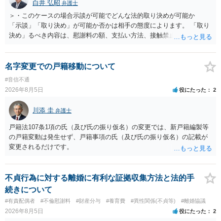
白井 弘昭
弁護士
＞・このケースの場合示談が可能でどんな法的取り決めが可能か
「示談」「取り決め」が可能か否かは相手の態度によります。 「取り
決め」るべき内容は、慰謝料の額、支払い方法、接触禁止条項、口外
禁止条項、被害届けを出さない約束、事実の確認、謝罪文言、などに
なると思います。 おそらく、警察が事件化できないと述べた理由の一
つに、相手が、性的関係を否定したか、合意の上だったと虚偽の供述
名字変更での戸籍移動について
をしたかがあると思われます。 そうすると、相手は、示談書を交わし
#音信不通
取り決めを行う意思はないと考えたほうが良いでしょう。 もし相手が
2026年8月5日
役にたった
2
示談書を交わす意思があるのでしたら、上記の内容を入れれるだけ示
談書に入れてください。 ＞・この出来事によって関わった病院への相
川添 圭
弁護士
談や報告はなぜ名誉毀損になるのか。 ただちに名誉棄損には当たりま
せんが、何人もの人に話すと名誉棄損になりえます。 また、業務妨害
戸籍法107条1項の氏（及び氏の振り仮名）の変更では、新戸籍編製等
や不法行為に当たる可能性もあります。 名誉棄損（民事、刑事とも）
の戸籍変動は発生せず、戸籍事項の氏（及び氏の振り仮名）の記載が
は「公然」（不特定又は多数）と「事実」（相手の社会的外務的名誉
変更されるだけです。
を棄損する内容の事実、侮辱とは異なる）を摘示することで成立しま
す。 この事実は、原則的に、「真実」でも該当してしまいます。 です
ので、相談者さんが、病院担当者1人に話すだけでは公然性を欠きます
不貞行為に対する離婚に有利な証拠収集方法と法的手
ので、名誉棄損には当たりません。ただし、さらに多くの人に相談し
続きについて
てしまうと、たとえそれが真実であっても名誉棄損に当たる可能性が
#有責配偶者
#不倫慰謝料
#財産分与
#養育費
#異性関係(不貞等)
#離婚協議
生じることになります。 また、相談者さんが病院に相談することによ
2026年8月5日
役にたった
2
り、相手に仕事上の不利益を与えたり、精神的苦痛を与えると、業務