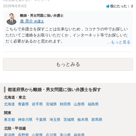
す。今ある証拠以上のことを証明（証明力を強めることも含む）でき
2026年8月4日
役にたった
2
るのであれば，前向きに検討を進めるという考え方でもよいでしょ
離婚・男女問題に強い弁護士
う。慰謝料請求としては証拠として使えることが前提であり，その価
泉 亮介
弁護士
値と夫との関係との均衡のように思います。 ③行政書士に委任をして
いるのであれば，どのような内容の委任なのか不明ですが，その行政
こちらで弁護士を探すことは出来ないため，ココナラの中でお探しい
書士との協議になると思います。請求するか，訴訟にするか，その点
ただいてご連絡をお取りいただくか，インターネット等でお探しいた
の見極めや，相手方は性交類似行為は認めているのか，それさえも否
だく必要があるかと思われます。
定しているのかによって，考え方・進め方は変わってくると思いま
す。 ④性交類似行為を認めているにもかかわらず支払を拒否するので
あれば，本人（行政書士でも同じだと思います。）への対応ではあま
もっとみる
り変わらないように思います。減額で折り合えるなら本人様の交渉で
もよいように思いますが，ゼロかどうかの観点であれば，訴訟に進む
しかなくなるようにも思います。そうしますと，お近くの弁護士に相
談して進めることを検討した方がよいようにも思います。
都道府県から離婚・男女問題に強い弁護士を探す
北海道・東北
北海道
青森県
岩手県
宮城県
秋田県
山形県
福島県
関東
東京都
神奈川県
千葉県
埼玉県
茨城県
栃木県
群馬県
北陸・甲信越
新潟県
長野県
山梨県
石川県
富山県
福井県