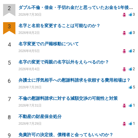
2
ダブル不倫・借金・手切れ金だと思っていたお金を1年後いまさら脅迫罪として通知書が来てまとめて請求
3
2026年7月30日
3
名字と名前を変更することは可能なのか？
3
2026年8月2日
4
名字変更での戸籍移動について
2
2026年8月5日
5
名字の変更で両親の名字以外をえらべるのか？
2
2026年8月4日
6
弁護士に浮気相手への慰謝料請求を依頼する費用相場は？
5
2026年7月28日
7
不倫の慰謝料請求に対する減額交渉の可能性と対策
1
2026年7月31日
8
不動産の財産保全処分
1
2026年7月29日
9
免責許可の決定後、債権者と会ってもいいのか？