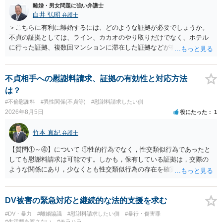
妨害や不法行為（慰謝料の対象）になりますが、その内容が真実であ
離婚・男女問題に強い弁護士
れば、正当行為として許されます。 ただし、真実かどうかは、相談者
白井 弘昭
弁護士
さんが立証しなければならず、ラインの内容等だけでは、相談者さん
＞こちらに有利に離婚するには、どのような証拠が必要でしょうか。
の合意を全うすることができない状況（不同意性）だったかの立証が
不貞の証拠としては、ライン、カカオのやり取りだけでなく、ホテル
難しい状況のように思われます。 もちろん、医師としては恥ずべき行
に行った証拠、複数回マンションに滞在した証拠などが有効です。 不
為ですし、許されないと思いますが、かえって相談者さんが攻撃対象
貞の証拠があれば、離婚をさらに有利に進める（離婚したい時期に離
にならないよう、十分ご注意ください。 以上、ご参考まで。
婚する、慰謝料をとるなど）ことができると思われます。 ただし、不
貞発覚後、長期間同居を続けると、不貞を許したとの評価につながる
不貞相手への慰謝料請求、証拠の有効性と対応方法
場合がありますので、ご注意ください。 以上、ご参考まで。
は？
#不倫慰謝料
#異性関係(不貞等)
#慰謝料請求したい側
2026年8月5日
役にたった
1
竹本 真紀
弁護士
【質問①～④】について ①性的行為でなく，性交類似行為であったと
しても慰謝料請求は可能です。しかも，保有している証拠は，交際の
ような関係にあり，少なくとも性交類似行為の存在を確実に証明でき
るものです（裏を返せば，証拠で認められる範囲でしか認めていない
ことを窺わせるものです。）。ですから，慰謝料請求を進めることで
よいと思います。 ただ．慰謝料額については，婚姻破綻に至っていな
DV被害の緊急対応と継続的な法的支援を求む
いとして，この点を考慮されることになるかもしれません。 ②夫との
#DV・暴力
#離婚協議
#慰謝料請求したい側
#暴行・傷害罪
今後のことを考えて書いてもらうか否かを検討するのがよいと思いま
#生活費を渡さない
#モラハラ