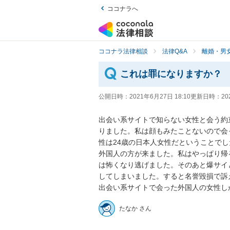
ココナラへ
ココナラ法律相談
法律Q&A
離婚・男
これは罪になりますか？
公開日時：
2021年6月27日 18:10
更新日時：
20
出会い系サイトで知らない女性と会う約
りました。私は顔もみたことないので会
性は24歳の日本人女性だということで
外国人の方が来ました。私はやっぱり帰
は怖くなり逃げました。そのあと爆サイ
してしまいました。すると名誉毀損で訴
出会い系サイトで会った外国人の女性し
たなか さん