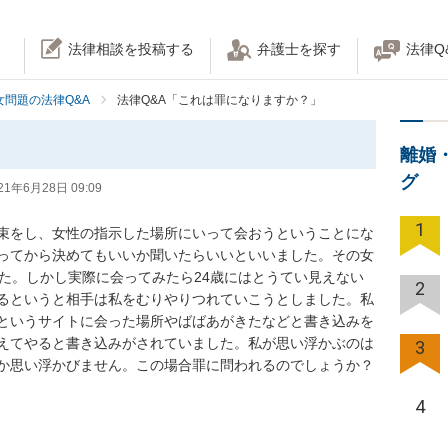
法律相談を投稿する
弁護士を探す
法律Q
女問題の法律Q&A
法律Q&A「これは罪になりますか？」
離婚
グ
21年6月28日 09:09
1
束をし、女性の指示した場所にいって会おうということにな
ってから決めてもいいか聞いたらいいといいました。その女
した。しかし実際に会ってみたら24歳にはとうてい見えない
2
るというと相手は私をむりやりつれていこうとしました。私
というサイトに会った場所やばばあがきたなどと書き込みを
えてやると書き込みがされていました。私が思い浮かぶのは
3
か思い浮かびません。この場合罪に問われるのでしょうか？
4