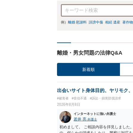
例）
離婚 慰謝料
誹謗中傷
相続 遺産
著作物
離婚・男女問題の法律Q&A
新着順
出会いサイト身体目的、ヤリモク、
#被害者
#音信不通
#訴訟・損害賠償請求
2026年8月8日
インターネットに強い弁護士
若井 亮
弁護士
初めまして。 ご相談内容を拝見しました
の、何らかの請求をしたり、警察に対応を