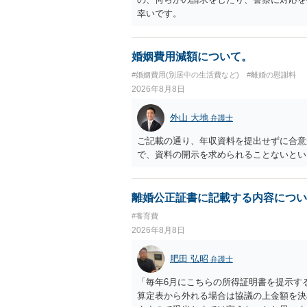
幸いです。
婚姻費用減額について。
#婚姻費用(別居中の生活費など)
#離婚の慰謝料
2026年8月8日
外山 大地
弁護士
ご記載の通り、年収資料を提出せずに合意
で、資料の開示を求められることないとい
離婚公正証書に記載する内容につい
#養育費
2026年8月8日
肥田 弘昭
弁護士
「毎年6月にこちらの所得証明書を提示す
算定表から外れる場合は協議の上金額を決