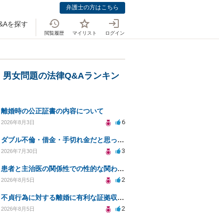
弁護士の方はこちら
&Aを探す
閲覧履歴
マイリスト
ログイン
・男女問題の法律Q&Aランキン
離婚時の公正証書の内容について
6
2026年8月3日
ダブル不倫・借金・手切れ金だと思っていたお金を1年後いまさら脅迫罪として通知書が来てまとめて請求
3
2026年7月30日
患者と主治医の関係性での性的な関わりからのトラブル
2
2026年8月5日
不貞行為に対する離婚に有利な証拠収集方法と法的手続きについて
2
2026年8月5日