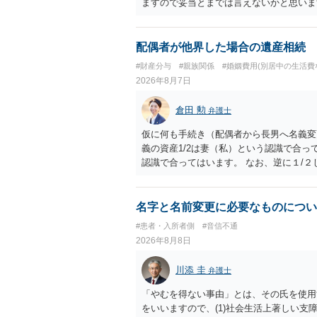
ますので妥当とまでは言えないかと思いま
議の上増減出来る」と「通知義務に勤務先
く事になり、上記のような文言が無くても
か？との点はそのとおりかと思います。養
配偶者が他界した場合の遺産相続
はあまりないです。ご参考にしてください
#財産分与
#親族関係
#婚姻費用(別居中の生活費
2026年8月7日
倉田 勲
弁護士
仮に何も手続き（配偶者から長男へ名義変
義の資産1/2は妻（私）という認識で合っ
認識で合ってはいます。 なお、逆に１/
人に対して自宅の評価額の１/２の代償金
名字と名前変更に必要なものについ
#患者・入所者側
#音信不通
2026年8月8日
川添 圭
弁護士
「やむを得ない事由」とは、その氏を使用
をいいますので、(1)社会生活上著しい支