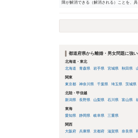
障が解消できる（解消される）ことを、具
中に現れた一切の事情が判断対象ですので、
出することが必要になります。「フラッシ
SDの診断基準に合致した説明とそれに沿
理的な理由の氏変更は様々な意味でハード
されるところです。、もし本人申立てをお
で、性急な申立てをせず、知識と資料をし
れます。
都道府県から離婚・男女問題に強い
北海道・東北
北海道
青森県
岩手県
宮城県
秋田県
関東
東京都
神奈川県
千葉県
埼玉県
茨城県
北陸・甲信越
新潟県
長野県
山梨県
石川県
富山県
東海
愛知県
静岡県
岐阜県
三重県
関西
大阪府
兵庫県
京都府
滋賀県
奈良県