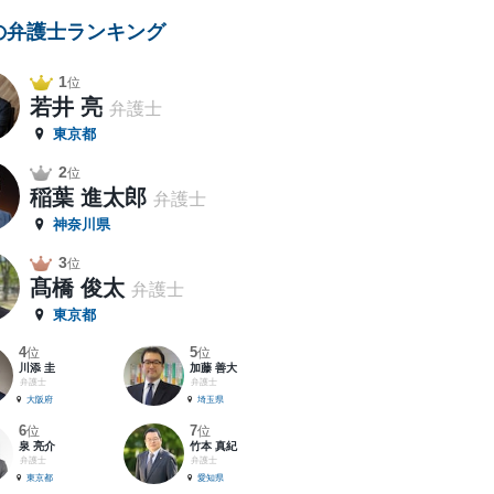
の弁護士ランキング
1
位
若井 亮
弁護士
東京都
2
位
稲葉 進太郎
弁護士
神奈川県
3
位
髙橋 俊太
弁護士
東京都
4
5
位
位
川添 圭
加藤 善大
弁護士
弁護士
大阪府
埼玉県
6
7
位
位
泉 亮介
竹本 真紀
弁護士
弁護士
東京都
愛知県