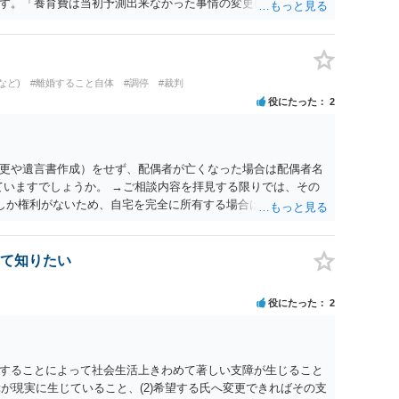
す。「養育費は当初予測出来なかった事情の変更により双方協
」が含まれているので、私に収入が入った事は相手に通知が行
養育費の見直しは適宜出来るかと思うのですが違うのでしょう
育費は事情の変更があった場合に変更するので毎年見直すこと
。
など)
#離婚すること自体
#調停
#裁判
役にたった
2
更や遺言書作成）をせず、配偶者が亡くなった場合は配偶者名
ていますでしょうか。 →ご相談内容を拝見する限りでは、その
２しか権利がないため、自宅を完全に所有する場合は、他の相続
の支払いが必要になります。
て知りたい
役にたった
2
することによって社会生活上きわめて著しい支障が生じること
障が現実に生じていること、(2)希望する氏へ変更できればその支