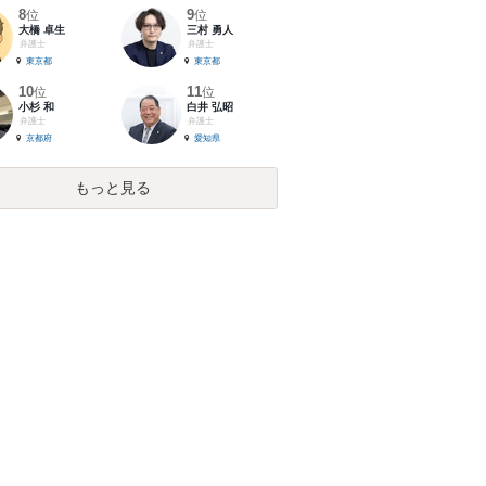
8
9
位
位
大橋 卓生
三村 勇人
弁護士
弁護士
東京都
東京都
10
11
位
位
小杉 和
白井 弘昭
弁護士
弁護士
京都府
愛知県
もっと見る