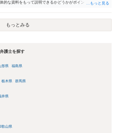
体的な資料をもって説明できるかどうかがポイントです。 記録
上記(1)と(2)を説明できる資料は全て（ただし理路整然に）提
ュバック」とのことなので、例えば、医学上確立されているPT
う資料の提出が必要になってくるように思います。 精神的・心
もっとみる
ルがかなり高く、弁護士へ依頼しても苦労することが強く予想
考えであれば、医学知識はもちろん法律知識も要求されますの
っかりと揃えて、万全の体制で申立てに臨んだ方がよいと思わ
弁護士を探す
山形県
福島県
栃木県
群馬県
福井県
和歌山県