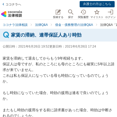
弁護士の方はこちら
ココナラへ
投稿する
探す
閲覧履歴
マイリスト
ログイン
ココナラ法律相談
法律Q&A
借金・債務整理の法律Q&A
法律Q&A
家賃の滞納、連帯保証人あり時効
公開日時：
2021年6月26日 19:52
更新日時：
2021年6月28日 17:24
家賃を滞納して退去してからもう9年程経ちます。

保証人は母ですが、私のところにも母のところにも確実に5年以上請
求が来ていません。

これは私も保証人になっている母も時効になっているのでしょう
か。

もし時効になっていた場合、時効の援用は連名で良いのでしょう
か。

またもし時効の援用をする前に請求書があった場合、時効は中断さ
れるのでしょうか。
