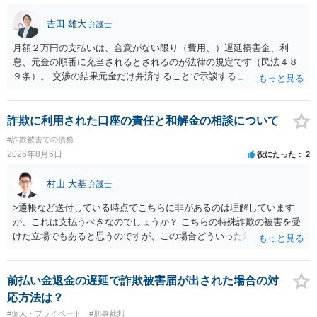
吉田 雄大
弁護士
月額２万円の支払いは、合意がない限り（費用、）遅延損害金、利
息、元金の順番に充当されるとされるのが法律の規定です（民法４８
９条）。 交渉の結果元金だけ弁済することで示談することは、弁護士
が関わる債務整理ではしばしばあることです。公的機関は減額に応じ
ることには消極的なことが多いものの、お近くの弁護士にご依頼しチ
ャレンジなさる意義は十分にあると思います。
詐欺に利用された口座の責任と和解金の相談について
#詐欺被害での債務
2026年8月6日
役にたった
2
村山 大基
弁護士
>通帳など送付している時点でこちらに非があるのは理解しています
が、これは支払うべきなのでしょうか？ こちらの特殊詐欺の被害を受
けた立場でもあると思うのですが、この場合どういった対処が必要で
しょうか？ →依頼するかどうかは別にして、弁護士に相談に行った方
がいいとは思います。 そもそも、特殊詐欺関係なく旦那さんの行為
は法に触れる可能性もあります。 ＞100万を支払わず穏便に和解する
前払い金返金の遅延で詐欺被害届が出された場合の対
ことは可能でしょうか？ →一般的には難しいです。相談者さんも１０
応方法は？
０万円の被害を受けたとして、１円も払わないで和解したいと言われ
#個人・プライベート
#刑事裁判