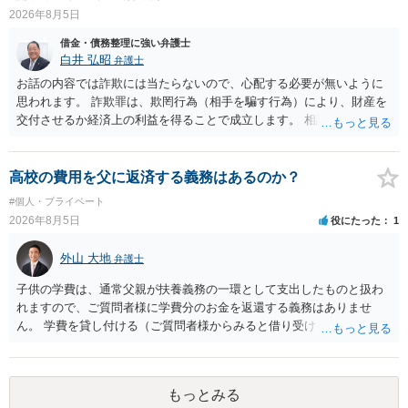
たら、 できるだけ重い刑罰を与えて欲しい、と思われるのではない
2026年8月5日
でしょうか。 ＞弁護士さんに入ってもらうことで支払額が下がること
はありますか？ そこはあり得ます、ただ、弁護士費用かけるならその
借金・債務整理に強い弁護士
分賠償に回すことも考えられるので、 兼ね合いは考えてみましょう。
白井 弘昭
弁護士
お話の内容では詐欺には当たらないので、心配する必要が無いように
思われます。 詐欺罪は、欺罔行為（相手を騙す行為）により、財産を
交付させるか経済上の利益を得ることで成立します。 相談者さんは、
お金が返金できないというだけで、何ら相手を騙していません。 です
ので、詐欺罪の実行行為性が無く罪に問うことはできません。 おそら
く、相手が真実を話せば警察も取り合わないと思いますが、虚偽の内
高校の費用を父に返済する義務はあるのか？
容を述べた場合は、捜査はあるかもしれません。 ただし、捜査におい
#個人・プライベート
て、真実を説明すれば、「ちゃんと返しなさいよ」程度の注意で済む
2026年8月5日
役にたった
1
ことだと思われます。 また、返せるお金が無いのであれば、返せない
のは致し方ありません。真摯に分割して支払うことを相手に告げてい
外山 大地
弁護士
くのみでしょう。 以上、ご参考まで。
子供の学費は、通常父親が扶養義務の一環として支出したものと扱わ
れますので、ご質問者様に学費分のお金を返還する義務はありませ
ん。 学費を貸し付ける（ご質問者様からみると借り受ける）といった
合意がない限りは、法的に返す義務があると主張するのは難しいでし
ょう。
もっとみる