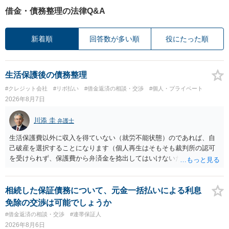
借金・債務整理の法律Q&A
新着順
回答数が多い順
役にたった順
生活保護後の債務整理
#クレジット会社
#リボ払い
#借金返済の相談・交渉
#個人・プライベート
2026年8月7日
川添 圭
弁護士
生活保護費以外に収入を得ていない（就労不能状態）のであれば、自
己破産を選択することになります（個人再生はそもそも裁判所の認可
を受けられず、保護費から弁済金を捻出してはいけないため任意整理
という選択肢もありません）。法テラスの法律扶助を利用すれば弁護
士費用は法テラスが負担し、裁判所の予納金等も法テラスが援助して
くれるため、弁護士へ自己破産を任せれば解決します。
相続した保証債務について、元金一括払いによる利息
免除の交渉は可能でしょうか
#借金返済の相談・交渉
#連帯保証人
2026年8月6日