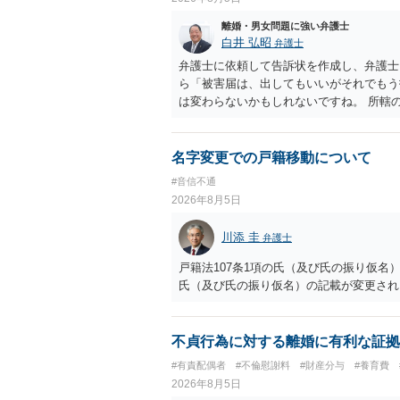
離婚・男女問題に強い弁護士
白井 弘昭
弁護士
弁護士に依頼して告訴状を作成し、弁護士
ら「被害届は、出してもいいがそれでもう
は変わらないかもしれないですね。 所轄
ですが、実際に捜査をするのは、結局所轄
す。 一度、最寄りの「刑事に強い」とう
ご参考まで。
名字変更での戸籍移動について
#音信不通
2026年8月5日
川添 圭
弁護士
戸籍法107条1項の氏（及び氏の振り仮
氏（及び氏の振り仮名）の記載が変更され
不貞行為に対する離婚に有利な証拠
#有責配偶者
#不倫慰謝料
#財産分与
#養育費
2026年8月5日