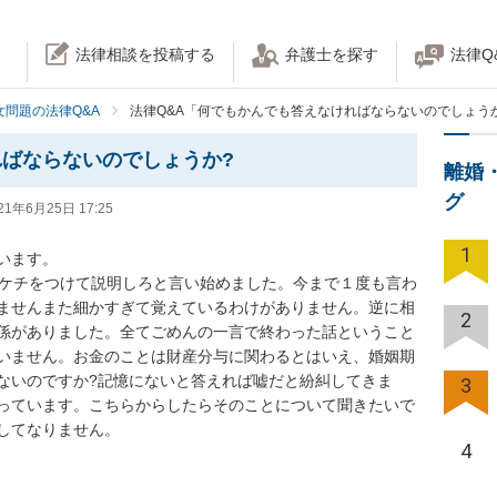
法律相談を投稿する
弁護士を探す
法律Q
女問題の法律Q&A
法律Q&A「何でもかんでも答えなければならないのでしょう
ばならないのでしょうか?
離婚
グ
21年6月25日 17:25
1
ます。

にケチをつけて説明しろと言い始めました。今まで１度も言わ
ませんまた細かすぎて覚えているわけがありません。逆に相
2
係がありました。全てごめんの一言で終わった話ということ
いません。お金のことは財産分与に関わるとはいえ、婚姻期
ないのですか?記憶にないと答えれば嘘だと紛糾してきま
3
っています。こちらからしたらそのことについて聞きたいで
してなりません。
4