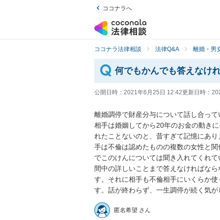
ココナラへ
ココナラ法律相談
法律Q&A
離婚・男
何でもかんでも答えなけれ
公開日時：
2021年6月25日 12:42
更新日時：
20
離婚調停で財産分与について話し合ってい
相手は婚姻してから20年のお金の動き
れたことないのと、昔すぎて記憶にあり
手は不倫は認めたものの複数の女性と関
でこのけんについては聞き入れてくれて
間中の詳しいことまで答えなければなら
す。それに相手も不倫相手にいくらか使
す。話が終わらず、一生調停が続く気が
匿名希望 さん