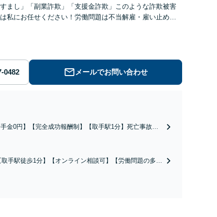
すまし」「副業詐欺」「支援金詐欺」このような詐欺被害
は私にお任せください！労働問題は不当解雇・雇い止め・
払いの相談【完全成功報酬制】【相談料着手金0円】
メールでお問い合わせ
着手金0円】【完全成功報酬制】【取手駅1分】死亡事故・
度後遺障害に実績多数あり！3カ月以内スピード解決／示談
円→500万円の事例も「死亡事故の慰謝料請求は遺族の正
な権利です」【24時間予約受付】【休日・電話相談可】
【取手駅徒歩1分】【オンライン相談可】【労働問題の多彩
全国出張対応】
な解決方法をご提案】「会社と争うのは気が引ける」「残
業代不払いは何が証拠になるの？」ご相談で悩みを解消！
使用期間中の解雇も解決金あり／コロナ関係の解雇・残業
代未払いも対応可【相談無料】