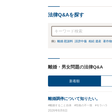
法律Q&Aを探す
例）
離婚 慰謝料
誹謗中傷
相続 遺産
著作物
離婚・男女問題の法律Q&A
新着順
離婚調停について知りたい。
#離婚すること自体
#性格の不一致
#モラハラ
2026年8月6日