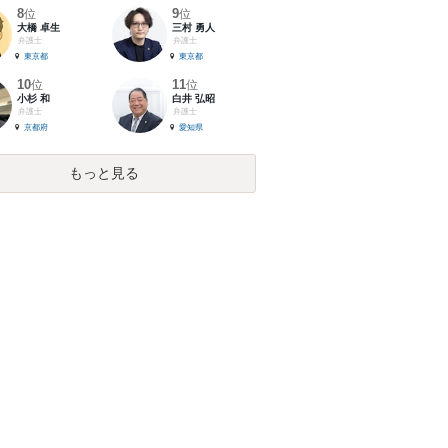
8
9
位
位
大橋 卓生
三村 勇人
弁護士
弁護士
東京都
東京都
10
11
位
位
小杉 和
白井 弘昭
弁護士
弁護士
京都府
愛知県
もっと見る