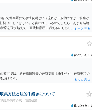
同行で警察署にて事情説明という流れが一般的ですが、警察か
打切りにしてほしい」と言われているのでしたら、あまり結論
の警察を飛び越えて、直接検察庁に訴えるのもありかもしれない
だと思われますので、やはり結論は変わらないかもしれないで
たっている弁護士に相談してみてはいかがでしょうか。 以上、
役にたった
2
名）の変更では、新戸籍編製等の戸籍変動は発生せず、戸籍事項の
るだけです。
収集方法と法的手続きについて
#異性関係(不貞等)
#離婚協議
役にたった
2