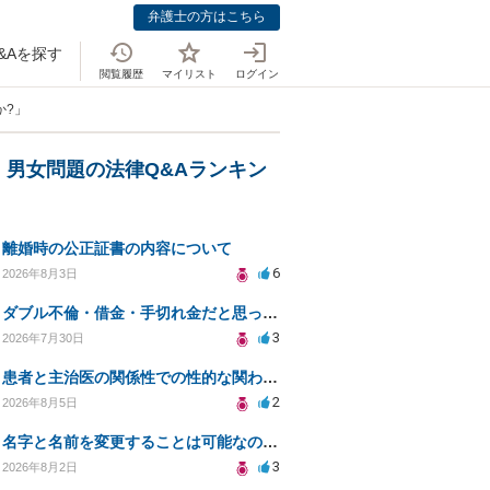
弁護士の方はこちら
&Aを探す
閲覧履歴
マイリスト
ログイン
か?」
・男女問題の法律Q&Aランキン
離婚時の公正証書の内容について
6
2026年8月3日
ダブル不倫・借金・手切れ金だと思っていたお金を1年後いまさら脅迫罪として通知書が来てまとめて請求
3
2026年7月30日
患者と主治医の関係性での性的な関わりからのトラブル
2
2026年8月5日
名字と名前を変更することは可能なのか？
3
2026年8月2日