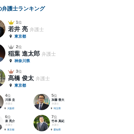
の弁護士ランキング
1
位
若井 亮
弁護士
東京都
2
位
稲葉 進太郎
弁護士
神奈川県
3
位
髙橋 俊太
弁護士
東京都
4
5
位
位
川添 圭
加藤 善大
弁護士
弁護士
大阪府
埼玉県
6
7
位
位
泉 亮介
竹本 真紀
弁護士
弁護士
東京都
愛知県