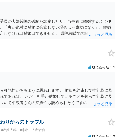
委員が夫婦関係の破綻を認定したり、当事者に離婚するよう押
、「夫が絶対に離婚に合意しない場合は不成立になり」、離婚
定しなければ離婚はできません。 調停段階での離婚成立を希望
条件提示をする等、模索するほかありません（極端な話をいえ
」として提示された条件を全部丸呑みする、という方法しかな
たくないという考えを見透かされてしまうと、逆に足下を見ら
ます。 夫が離婚に抵抗する可能性が高いのであれば、むしろ
因を主張し、判決へ持っていく方が近道であることも少なくあ
役にたった
1
・依頼した方がよいと思います。
る可能性があるように思われます。 婚姻を約束して性行為に及
れであれば。 ただ、相手が結婚していることを知って行為に及
ついて相談者さんの帰責性も認められそうですので、あまり慰
 一度、最寄りの弁護士に相談してみてください。
わりからのトラブル
#産婦人科
#患者・入所者側
役にたった
2