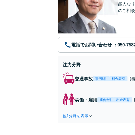
能人なり
のご相談
残業代未
電話でお問い合わせ
注力分野
交通事故
【
事例6件
料金表有
重
金0
当
労働・雇用
事例6件
料金表有
【
他1分野を表示