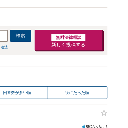
検索
無料法律相談
新しく投稿する
 違法
回答数が多い順
役にたった順
役にたった
1