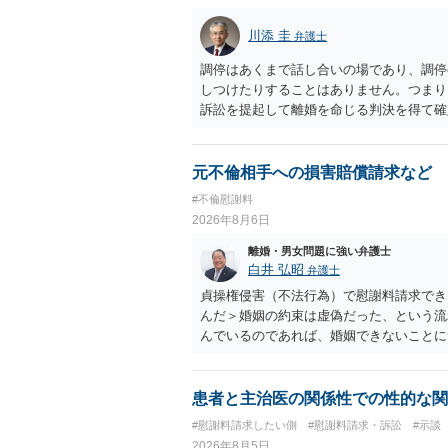
川添 圭
弁護士
調停はあくまで話し合いの場であり、調停
しつけたりすることはありません。つまり
訴訟を提起して離婚を命じる判決を得て確
するなら、夫が離婚に前向きになるような
ば、夫から「この条件なら離婚してもよい
いかもしれません）。ただ、離婚訴訟をし
元不倫相手への損害賠償請求など
れてしまいますので、注意する必要があり
#不倫慰謝料
淡々と調停不成立にして離婚訴訟で離婚原
2026年8月6日
りません。見通し等を含め、弁護士へ相談
離婚・男女問題に強い弁護士
白井 弘昭
弁護士
貞操権侵害（不法行為）で慰謝料請求でき
んだ＞婚姻の約束は虚偽だった、という流
んでいるのであれば、婚姻できないことに
謝料は高額にならないように思われます。
患者と主治医の関係性での性的な関
#慰謝料請求したい側
#慰謝料請求・訴訟
#示談
2026年8月5日