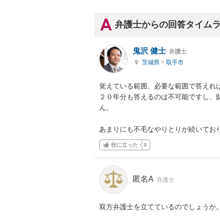
弁護士からの回答タイム
鬼沢 健士
弁護士
茨城県
>
取手市
覚えている範囲、必要な範囲で答えれば
２０年分も答えるのは不可能ですし、
ん。

あまりにも不毛なやりとりが続いてお
役に立った
0
匿名A
弁護士
双方弁護士を立てているのでしょうか。