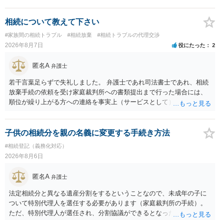
相続について教えて下さい
#家族間の相続トラブル
#相続放棄
#相続トラブルの代理交渉
2026年8月7日
役にたった
2
匿名A
弁護士
若干言葉足らずで失礼しました。 弁護士であれ司法書士であれ、相続
放棄手続の依頼を受け家庭裁判所への書類提出まで行った場合には、
順位が繰り上がる方への連絡を事実上（サービスとして）行うことは
あります。その「連絡」だけを弁護士が業務としてお受けすることは
できない、という意味でした。
子供の相続分を親の名義に変更する手続き方法
#相続登記（義務化対応）
2026年8月6日
匿名A
弁護士
法定相続分と異なる遺産分割をするということなので、未成年の子に
ついて特別代理人を選任する必要があります（家庭裁判所の手続）。
ただ、特別代理人が選任され、分割協議ができるとなったとしても、