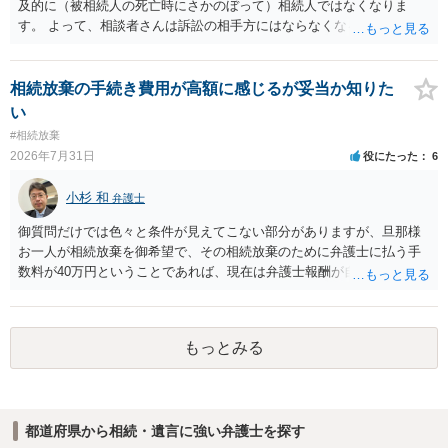
及的に（被相続人の死亡時にさかのぼって）相続人ではなくなりま
す。 よって、相談者さんは訴訟の相手方にはならなくなるので（明け
渡し請求の対象ではなくなるので）請求棄却となります。 相続放棄受
理証明を家庭裁判所で取得し、コピーを答弁書に添えて裁判所に提出
してください。 質問２について 請求棄却を求める答弁書を提出すれ
相続放棄の手続き費用が高額に感じるが妥当か知りた
ば、第１回期日は出席する必要がありません。その日は差支え（用事
い
があり出席できない）との記載で十分です。 質問３について 弁護士で
#相続放棄
はないので、ｍｉｎｔｓでの提出の必要は無いと思います。郵送（期
2026年7月31日
役にたった
6
限までに届けばよい）で十分です。 詳細は、書面記載の裁判所書記官
にお問い合わせください。 以上、ご参考まで。
小杉 和
弁護士
御質問だけでは色々と条件が見えてこない部分がありますが、旦那様
お一人が相続放棄を御希望で、その相続放棄のために弁護士に払う手
数料が40万円ということであれば、現在は弁護士報酬が自由化されて
いるとはいえ、相当高額という印象です。私のところではその4分の1
です。 ただ、弁護士に払う手数料とは別に戸籍の用意に一定の実費が
かかることになりますので、その費用も支払うべきものとして頭に置
もっとみる
いておいてください。 話を元に戻して、弁護士に対する手数料です
が、旦那様の収入や財産にもよりますが、法テラスに御連絡なさって
弁護士との相談を予約して受任してもらうのが一番安上がりでしょ
う。数万円でやってくれるはずです。 ただ、法テラスは予約が取りづ
都道府県から相続・遺言に強い弁護士を探す
らい（希望者が多く予約できてもしばらく先になる）ようですので、