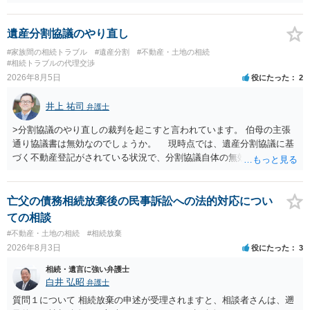
不動産の名義の全部を自分にできるかどうかは別問題です。未成年者
の権利も守られなければならないからです。 相続財産全体で、未成年
者の権利が守られているかどうかを判断しなければなりません。 単
遺産分割協議のやり直し
に、未成年者を今後養育するのは、自分だからという理由では、法定
#家族間の相続トラブル
#遺産分割
#不動産・土地の相続
相続分以上に多くの遺産を取得することができるというわけではあり
#相続トラブルの代理交渉
ません。
2026年8月5日
役にたった
2
井上 祐司
弁護士
>分割協議のやり直しの裁判を起こすと言われています。 伯母の主張
通り協議書は無効なのでしょうか。 現時点では、遺産分割協議に基
づく不動産登記がされている状況で、分割協議自体の無効を裁判所が
認めたわけではないので、分割協議の効力に影響はありません。 先
方の訴訟の主張及び立証次第ですが、 ・御祖母様の認知能力に関する
医師の意見書、筆跡鑑定 が提出されればその効力が否定される可能性
亡父の債務相続放棄後の民事訴訟への法的対応につい
はありますが、 ・伯母様自身が分割協議に加わっていること ・御祖母
ての相談
様の意に反する遺産分割協議を行う実益が誰にあったかの立証が困難
#不動産・土地の相続
#相続放棄
であること からすると、実際に遺産分割協議の効力が否定される可能
2026年8月3日
役にたった
3
性はそれほど高くない（立証のハードルは非常に高い）ということが
言えると思います。
相続・遺言に強い弁護士
白井 弘昭
弁護士
質問１について 相続放棄の申述が受理されますと、相談者さんは、遡