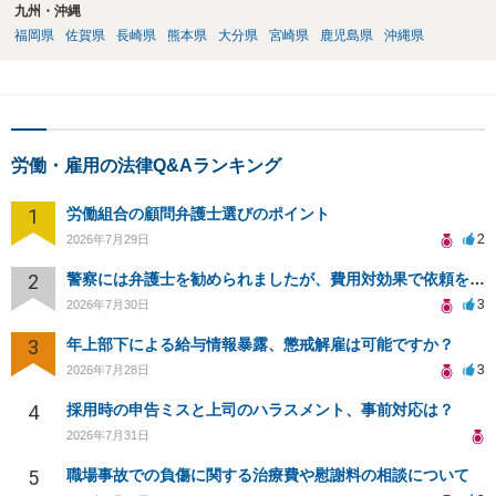
九州・沖縄
福岡県
佐賀県
長崎県
熊本県
大分県
宮崎県
鹿児島県
沖縄県
労働・雇用の法律Q&Aランキング
1
労働組合の顧問弁護士選びのポイント
2
2026年7月29日
2
警察には弁護士を勧められましたが、費用対効果で依頼をすることを躊躇しています。
3
2026年7月30日
3
年上部下による給与情報暴露、懲戒解雇は可能ですか？
3
2026年7月28日
4
採用時の申告ミスと上司のハラスメント、事前対応は？
2026年7月31日
5
職場事故での負傷に関する治療費や慰謝料の相談について