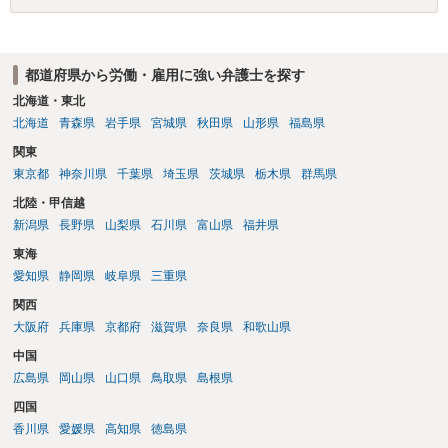
をお勧めします。 ・事務所側の解除でも、解除理由によってはタレン
に、受け取れる金銭はありますでしょうか？ 業務労災の場合は、会社
ト側に損害賠償が発生する建付けになっていることはあります。ただ
の安全配慮義務違反が認められると解されますので、会社の損害賠償
し、事務所側が一方的に解除したのにタレントへ違約金を課す設計
責任（治療費、通院慰謝料、入院費、入院慰謝料、後遺障害慰謝料、
は、合理性や対価性を欠くとして争いやすいです。逆に、タレント側
都道府県から労働・雇用に強い弁護士を探す
逸失利益等）が認められる可能性が高いと思われます。 また、業務労
の重大な契約違反がある場合は、実損害の範囲で請求される可能性は
災での第三者行為傷害（同僚の不注意等による事故）の場合は、当該
北海道・東北
あります。
第三者の賠償責任も考えられます。 労災で支払われた分は、損害額か
北海道
青森県
岩手県
宮城県
秋田県
山形県
福島県
ら控除（損益相殺）されますが、それを超えた部分は、会社もしく
関東
は、第三者から支払ってもらうことになります。 会社等との交渉が必
東京都
神奈川県
千葉県
埼玉県
茨城県
栃木県
群馬県
要になると思います（良い会社でしたら、自ら話してくると思います
が・・・）。極めて専門的な話ですので、詳細もしくは対応を最寄り
北陸・甲信越
の弁護士にご相談ください。 以上、ご参考まで。
新潟県
長野県
山梨県
石川県
富山県
福井県
東海
愛知県
静岡県
岐阜県
三重県
関西
大阪府
兵庫県
京都府
滋賀県
奈良県
和歌山県
中国
広島県
岡山県
山口県
鳥取県
島根県
四国
香川県
愛媛県
高知県
徳島県