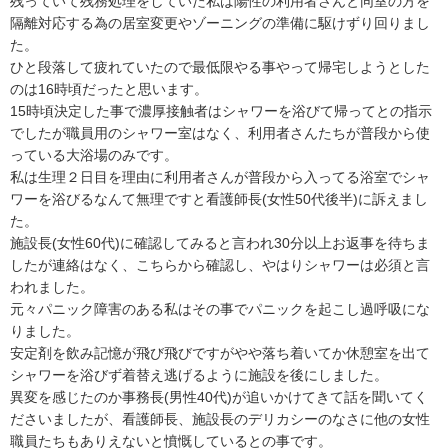
残っていて残務処理をしていた私は陽性の利用者さんと同室の方を
隔離対応する為の居室変更やゾーニングの準備に駆けずり回りまし
た。

ひと段落して疲れていたので最低限やる事やって帰宅しようとした
のは16時頃だったと思います。

15時頃決定した事で濃厚接触者はシャワーを浴びて帰ってとの指示
でしたが職員用のシャワー室はなく、利用者さんたちが普段から使
っている大浴場のみです。

私は生理２日目を理由に利用者さんが普段から入ってる浴室でシャ
ワーを浴びるなんて無理ですと看護師長(女性50代後半)に訴えまし
た。

施設長(女性60代)に確認してみると言われ30分以上お返事を待ちま
したが連絡はなく、こちらから確認し、やはりシャワーは必須と言
われました。

元々パニック障害のある私はその事でパニックを起こし過呼吸にな
りました。

安定剤を飲み記憶が飛び飛びですがやや落ち着いてか休憩室を出て
シャワーを浴びず着替え逃げるように施設を後にしました。

異変を感じたのか事務長(男性40代)が追いかけてきて話を聞いてく
ださいましたが、看護師長、施設長のデリカシーのなさに他の女性
職員たちもありえないと憤慨しているとの事です。
