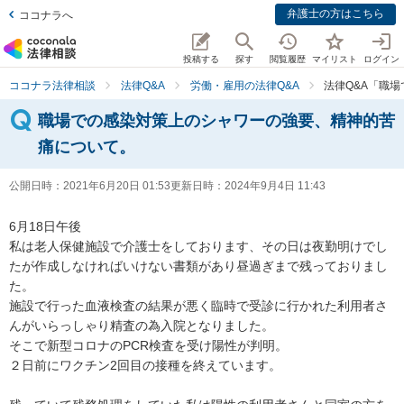
弁護士の方はこちら
ココナラへ
投稿する
探す
閲覧履歴
マイリスト
ログイン
ココナラ法律相談
法律Q&A
労働・雇用の法律Q&A
法律Q&A「職
職場での感染対策上のシャワーの強要、精神的苦
痛について。
公開日時：
2021年6月20日 01:53
更新日時：
2024年9月4日 11:43
6月18日午後

私は老人保健施設で介護士をしております、その日は夜勤明けでし
たが作成しなければいけない書類があり昼過ぎまで残っておりまし
た。

施設で行った血液検査の結果が悪く臨時で受診に行かれた利用者さ
んがいらっしゃり精査の為入院となりました。

そこで新型コロナのPCR検査を受け陽性が判明。

２日前にワクチン2回目の接種を終えています。
