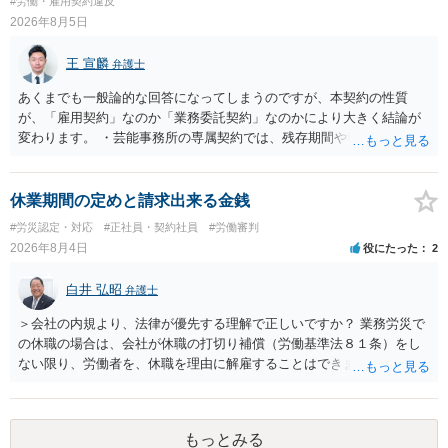
#労働・雇用契約違反
また、育児休業法関係の問題もあるかもしれません。 ある程度労働
2026年8月5日
法に関する専門的な知識が必要な事案ですので、一度、お近くの弁護
士にご相談下さい。
王 宣麟
弁護士
あくまでも一般論的な回答になってしまうのですが、本契約の性質
が、「雇用契約」なのか「業務委託契約」なのかにより大きく結論が
変わります。 ・芸能事務所の専属契約では、残存期間や報酬額、投下
コストを基準に違約金や損害金を設定する例はあります。ただし、実
務上よくあるからといって当然に適法という意味ではなく、実際の損
害との対応関係や合理性が重要です。 ・違約金に上限がなくても、常
休業期間の定めと請求出来る金銭
に有効になるわけではありません。契約が労働契約に近い実態なら労
#労災認定・対応
#正社員・契約社員
#労働審判
基法16条で無効となる余地があり、そうでなくても、金額が事務所の
2026年8月4日
役にたった
2
損害と比べて過大なら無効や減額が争点になります。 ・契約前の修正
交渉は一般的です。 交渉の方向としては、上限額を設ける、実損害ベ
白井 弘昭
弁護士
ースにする、算定根拠を明確化する、違約金ではなく「合理的な実
費・未回収費用のみ」に限定する、などが典型です。 ・弁護士に契約
＞会社の内規より、法律が優先する理解で正しいですか？ 業務労災で
前に契約書の内容をレビューしてもらう価値は十分にあると思われま
の休職の場合は、会社が休職の打切り補償（労働基準法８１条）をし
す。 争点は、契約類型が雇用か業務委託か、実態として労働者性があ
ない限り、労働者を、休職を理由に解雇することはできません（労働
るか、解除事由が双方にどう定められているか、違約金の算定根拠が
基準法19条）。 会社の就業規則にて定められている休職期間及び休職
合理的か、という複数論点に分かれます。契約前なら、交渉のパワー
期間満了による退職は、業務労災への適用はありませんので、ご安心
バランスの問題もありますが、修正余地があるうえ、後から争うより
ください。 仮に会社が打切り補償をせずに解雇した場合は、不当解雇
コストを抑えやすいので、資料等を持参の上弁護士に確認されること
もっとみる
に当たります。 ＞労災の休業補償と、所得補償保険の保険金とは別