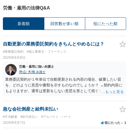
労働・雇用の法律Q&A
新着順
回答数が多い順
役にたった順
自動更新の業務委託契約をきちんとやめるには？
#業務委託契約
#個人事業主・フリーランス
2026年8月8日
労働・雇用に強い弁護士
外山 大地
弁護士
業務委託契約が１年単位で自動更新される内容の場合、破棄したい旨
を、どのように意思や書類を示すものなのでしょうか？ →契約内容に
もよりますが、通常は更新をしない意思を形として残す意味で、書面
やメールで伝えることが多いという印象です。 そのような形だけの数
の確保の他に何か企業側にメリットがあるのでしょうか？ →企業側の
メリットは分かりかねますが、ご質問者様が業務を受託する側のお立
急な会社倒産と給料未払い
場であれば、自動更新で契約が延長されると、企業側は報酬を支払う
#不当解雇
#給与未払い
#アルバイト・パート
義務を負うことになるので（ご質問者様も業務を提供する義務を負
2026年8月7日
役にたった
1
う）、放置をすることは望ましい状態ではないと思料いたします。