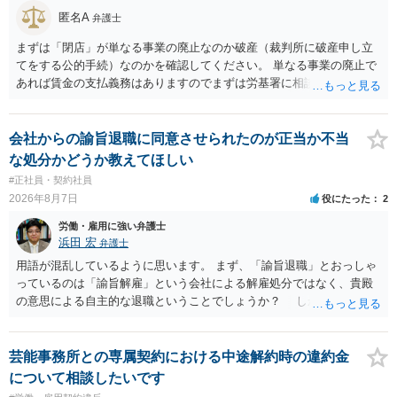
匿名A
弁護士
まずは「閉店」が単なる事業の廃止なのか破産（裁判所に破産申し立
てをする公的手続）なのかを確認してください。 単なる事業の廃止で
あれば賃金の支払義務はありますのでまずは労基署に相談してくださ
い。破産申立てであれば破産手続きの中で破産管財人から（全額は難
しいかもしれませんが）賃金などの労働債権は他の債務より優先して
支払われます。ただし支払までにかなり時間がかかるでしょう。 さら
会社からの諭旨退職に同意させられたのが正当か不当
に、「独立行政法人労働者健康安全機構 」という公的機関が未払賃金
な処分かどうか教えてほしい
の立替事業を行っています。詳しくは、同機構の＜未払賃金立替払相
#正社員・契約社員
談コーナー＞ TEL 044-431-8663 相談時間：土日祝日を除く9:15～1
2026年8月7日
役にたった
2
7:00 に相談してみてください。同じように未払となった他の従業員の
方がいれば一緒に相談してみるといいでしょう。
労働・雇用に強い弁護士
浜田 宏
弁護士
用語が混乱しているように思います。 まず、「諭旨退職」とおっしゃ
っているのは「諭旨解雇」という会社による解雇処分ではなく、貴殿
の意思による自主的な退職ということでしょうか？ しかし、記載さ
れた経緯からすると、事実上は解雇処分であると解する余地がありま
す。 その場合、解雇には客観的で合理的な理由が必要であり、かつ
解雇という処分が社会通念上相当と認められない限り、解雇は無効で
芸能事務所との専属契約における中途解約時の違約金
す。 結局、貴殿のネット炎上の内容や原因、勤務先に与えた影響な
について相談したいです
どを具体的に検討しなければ、何とも申し上げることができません。