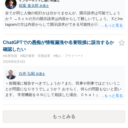
インターネットに強い弁護士
稲葉 進太郎
弁護士
全てが同じ人物の犯行かは分かりませんが、開示請求は可能でしょう
か？ →５ｃｈの方の開示請求は内容からして難しいでしょう。 XとIns
tagramの方は内容からして開示請求ができる可能性が高いでしょう。
ただ、アカウントが削除されていると開示請求は失敗する可能性が高
いでしょう。７月中にアカウントが削除されている場合、今から進め
ても失敗する可能性が高いように思われます。 相手を特定できた場
ChatGPTでの愚痴が情報漏洩や名誉毀損に該当するか
合、相手に全ての弁護士費用を負担させることは可能でしょうか？ →
確認したい
訴訟外の交渉で相手方が認めれば負担させることができるでしょう。
#名誉毀損
#風評被害・営業妨害
#個人・プライベート
訴訟で判決となった場合は、実際の弁護士費用が認められる場合と認
2026年8月4日
められない場合があり何ともいえないところでしょう。
白井 弘昭
弁護士
＞前職場に報告すべきでしょうか？また、民事や刑事ではどういうこ
とが問題になりそうでしょうか？ おそらく、何らの問題もないと思い
ます。 学習機能をＯＮにして相談した場合、Ｃｈａｔｇｐｔがｏｐｅ
ｎＡＩに相談内容を蓄積し、他の質問者への何らかの回答の際に参照
する可能性がありますが、個人名や会社名を特定していない限り、一
般論として抽象化されて回答に織り込まれる可能性が生じるにすぎま
もっとみる
せんので、その情報自体が、秘密情報に当たるとは思えませんし、名
誉棄損として、個人や会社に対する誹謗中傷の不特定多数への公開に