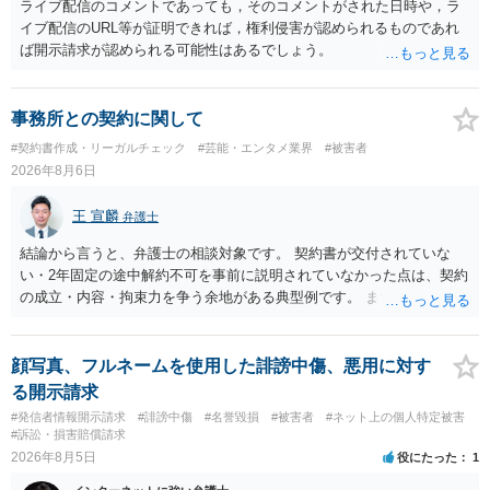
ライブ配信のコメントであっても，そのコメントがされた日時や，ラ
イブ配信のURL等が証明できれば，権利侵害が認められるものであれ
ば開示請求が認められる可能性はあるでしょう。
事務所との契約に関して
#契約書作成・リーガルチェック
#芸能・エンタメ業界
#被害者
2026年8月6日
王 宣麟
弁護士
結論から言うと、弁護士の相談対象です。 契約書が交付されていな
い・2年固定の途中解約不可を事前に説明されていなかった点は、契約
の成立・内容・拘束力を争う余地がある典型例です。 まずは、運営と
のやり取り、規約のスクショ等の証拠を集めて、弁護士に相談されて
みてはいかがでしょうか。 また同時並行で（もしまだされていないの
であれば）書面で退所意思の明確化はしておくべきだと考えます。
顔写真、フルネームを使用した誹謗中傷、悪用に対す
る開示請求
#発信者情報開示請求
#誹謗中傷
#名誉毀損
#被害者
#ネット上の個人特定被害
#訴訟・損害賠償請求
2026年8月5日
役にたった
1