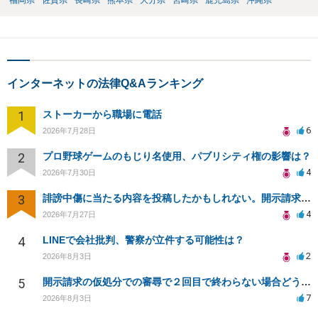
福岡県
佐賀県
長崎県
熊本県
大分県
宮崎県
鹿児島県
沖縄県
インターネットの法律Q&Aランキング
1
ストーカーから職場に電話
6
2026年7月28日
2
プロ野球ゲームのもじり名使用、パブリシティ権の影響は？
4
2026年7月30日
3
誹謗中傷に当たる内容を投稿したかもしれない。開示請求や民事刑事裁判に発展しうるのか教えて欲しい。
4
2026年7月27日
4
LINEで会社批判、警察が立件する可能性は？
2
2026年8月3日
5
開示請求の仮処分での審尋で２回目で終わらない場合どうしたらいいですか
7
2026年8月3日