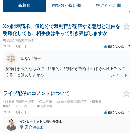
新着順
回答数が多い順
役にたった順
Xの開示請求、仮処分で裁判官が認容する意思と理由を
明確化しても、相手側は争って引き延ばしますか
#発信者情報開示請求
2026年8月8日
役にたった
2
匿名A
弁護士
反論は形式的なもので、結果的に裁判所が判断すればそれ以上争って
くることはありません。
ライブ配信のコメントについて
#発信者情報開示請求
#炎上対策
#訴訟・損害賠償請求
#被害者
#個人・プライベート
#誹謗中傷
2026年8月7日
役にたった
1
インターネットに強い弁護士
泉 亮介
弁護士