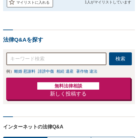
1人が
マイリストしています
マイリストに入れる
法律Q&Aを探す
検索
例）
離婚 慰謝料
誹謗中傷
相続 遺産
著作物 違法
無料法律相談
新しく投稿する
インターネットの法律Q&A