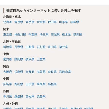
当たるとも思われません。 もちろん、誰がその内容をｃｈａｔｇｐｔ
に入力したかも第三者にしられることはないので、個人や会社の特定
都道府県からインターネットに強い弁護士を探す
をせずに書き込んだことで（おそらく特定して書き込んだとして
も）、相談者さんが刑事民事の責任に問われることはないでしょう。
北海道・東北
私見ながらご参考まで。
北海道
青森県
岩手県
宮城県
秋田県
山形県
福島県
関東
東京都
神奈川県
千葉県
埼玉県
茨城県
栃木県
群馬県
北陸・甲信越
新潟県
長野県
山梨県
石川県
富山県
福井県
東海
愛知県
静岡県
岐阜県
三重県
関西
大阪府
兵庫県
京都府
滋賀県
奈良県
和歌山県
中国
広島県
岡山県
山口県
鳥取県
島根県
四国
香川県
愛媛県
高知県
徳島県
九州・沖縄