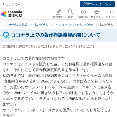
弁護士の方はこちら
ココナラへ
投稿する
探す
閲覧履歴
マイリスト
ログイン
ココナラ法律相談
法律Q&A
インターネットの法律Q&A
法律Q&A
ココナラ上での著作権譲渡契約書について
公開日時：
2021年6月20日 01:11
更新日時：
2024年9月4日 11:43
ココナラ上での著作権譲渡の相談です。

ココナラでイラストを販売した後、そのお客様に著作権譲渡を相談
され、それに応じて著作権譲渡契約書を作成中です。

私の考えでは、著作権譲渡契約書をココナラのトークルームへ掲載
(直接内容を書き込むかWordファイル)し、内容に応じて貰えるなら
ば、お互いのサイン(ハンドルネーム)を直接トークルームに書き込
みか、Wordファイルに書き込みお互いの証明にするようにしようか
と思ってるのですが、そのような形でも法的に効力がある物になり
ますか？

サインはハンドルネーム(ココナラで使用している)でも有効でしょ
うか？
