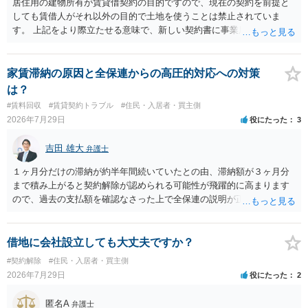
居住用の建物所有が賃貸借契約の目的ですので、現在の契約を前提と
しても賃借人がそれ以外の目的で土地を使うことは禁止されていま
す。 上記をより際立たせる意味で、新しい契約書に事業用として用い
ることを禁止する旨を明記することは理に適ったものです。 契約締結
交渉である以上賃借人が拒んだ場合には入りませんが、提案するのは
良い方法と思います。
家賃滞納の原因と全保連からの高圧的対応への対策
は？
#賃料回収
#賃貸契約トラブル
#住民・入居者・買主側
2026年7月29日
役にたった
3
吉田 雄大
弁護士
１ヶ月分だけの滞納が約半年間続いていたとの由、滞納額が３ヶ月分
まで積み上がると契約解除が認められる可能性が飛躍的に高まります
ので、過去の支払額を確認なさった上で全保連の説明が正しければ、
全部又は一部を支払うのが最善の方法です。 約半年間も放置されてい
た理由は気になるところですが、中身のある返答は期待できないと思
います。
借地に会社設立しても大丈夫ですか？
#契約解除
#住民・入居者・買主側
2026年7月29日
役にたった
2
匿名A
弁護士