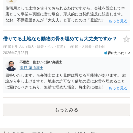
住宅用として土地を借りておられるわけですから、会社を設立して本
店として事業を実際に営む場合、形式的には契約違反に該当します。
なお、不動産屋さんが「大丈夫」と言ったのは「登記だけなら実務上
トラブルになることは少ない」という経験則に基づいたものと推測さ
れますが、これは法的な保証ではありません。 ただ、解除まで認めら
れるかどうかについては信頼関係が破壊されたかどうかで判断されま
借りてる土地なら動物の骨を埋めても大丈夫ですか？
すので、建物を事務所・店舗用に大きく改築する等までなさらない限
#近隣トラブル（隣人・騒音・ペット問題）
#住民・入居者・買主側
り、リスクはそれほど大きくないかもしれません。 しかしそれでも、
2026年7月28日
役にたった
2
大家さんが契約違反を口実に、将来の更新時に更新料の上乗せを要求
したり、立ち退きを迫る材料に使ったりする可能性は否定できませ
不動産・住まいに強い弁護士
ん。
澁谷 望
弁護士
回答いたします。※弁護士により見解は異なる可能性があります。 結
論から申し上げますと、地主の許可なく借地の庭にお骨を埋めること
は避けるべきであり、無断で埋めた場合、将来的に撤去請求や退去時
の損害賠償（原状回復費用）を求められるリスクがあります。 法律
上、自分のペットの遺骨を埋める行為自体は墓地埋葬法違反や不法投
棄には該当しないため、犯罪になるわけではありません。しかし、建
もっとみる
物の所有者は質問者様であっても、土地の所有権はあくまで地主にあ
ります。そのため、地主に無断でお骨を埋める行為は、他人の所有権
を侵害する行為や、借地人としての善管注意義務違反とみなされる可
能性が高いのが私見です。 どうしてもお近くで供養されたい場合は、