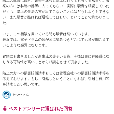
階上の騒音は続き、警察へ通報し階上に行ってもらうも居留守。警
察の方には私達の部屋に入ってもらい、実際に騒音を確認していた
だくも、階上の住居の方が出てこないことにはどうしようもできな
い、また騒音が酷ければ通報してほしい。ということで終わりまし
た。

いま、この相談を書いている間も騒音は続いています。

最近では、電子ドラムの音が耳に染みつきどこにでも音が聞こえて
いるような感覚になります。

冒頭にも書きましたが新生児の赤子いる為、今後は更に神経質にな
りうる可能性が高いことから相談をさせて頂きました。

階上の方への損害賠償請求もしくは管理会社への損害賠償請求等を
考えております。もし、引越しということになれば、引越し費用等
を請求したい思いです。
たつや さん
ベストアンサーに選ばれた回答