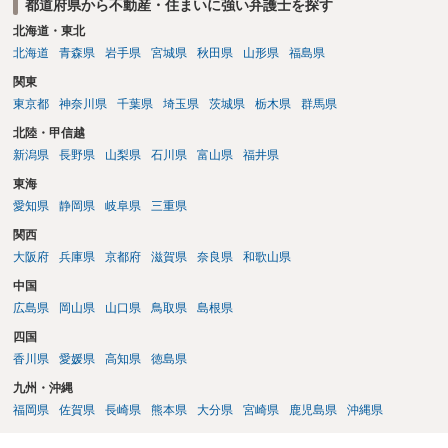
都道府県から不動産・住まいに強い弁護士を探す
事前に地主へ相談して許可を得るか、土地に直接埋めずに大きめの鉢
植え等で供養する「プランター葬」や、ペット霊園等への納骨を検討
北海道・東北
されるのが確実かと思います。
北海道
青森県
岩手県
宮城県
秋田県
山形県
福島県
関東
東京都
神奈川県
千葉県
埼玉県
茨城県
栃木県
群馬県
北陸・甲信越
新潟県
長野県
山梨県
石川県
富山県
福井県
東海
愛知県
静岡県
岐阜県
三重県
関西
大阪府
兵庫県
京都府
滋賀県
奈良県
和歌山県
中国
広島県
岡山県
山口県
鳥取県
島根県
四国
香川県
愛媛県
高知県
徳島県
九州・沖縄
福岡県
佐賀県
長崎県
熊本県
大分県
宮崎県
鹿児島県
沖縄県