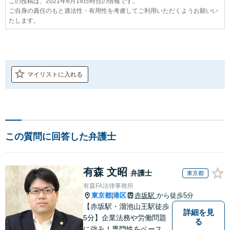
この投稿は、2021年6月19日時点の情報です。
ご自身の責任のもと適法性・有用性を考慮してご利用いただくようお願いい
たします。
マイリストに入れる
この質問に回答した弁護士
有森 文昭
弁護士
東京都
有森FA法律事務所
東京都
港区
赤坂駅
から徒歩5分
|
【赤坂駅・溜池山王駅徒歩
詳細を見
5分】企業法務や労働問題
る
に強み！専門性をベースに