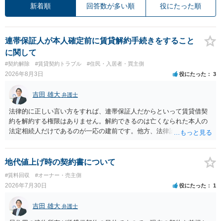
新着順
回答数が多い順
役にたった順
連帯保証人が本人確定前に賃貸解約手続きをすること
に関して
#契約解除
#賃貸契約トラブル
#住民・入居者・買主側
2026年8月3日
役にたった
3
吉田 雄大
弁護士
法律的に正しい言い方をすれば、連帯保証人だからといって賃貸借契
約を解約する権限はありません。解約できるのは亡くなられた本人の
法定相続人だけであるのが一応の建前です。他方、法律論はさてお
き、事実上であれ明渡が完了すれば賃貸人としてはそれ以上のことを
する動機づけがなくなります。 今回進められつつある手続はあくまで
も、建物を賃貸人に一日も早く明け渡すための便宜的方法として理解
地代値上げ時の契約書について
するのが良いと思います。またその方法で進めた方が、連帯保証人で
#賃料回収
#オーナー・売主側
あるお知り合いさんにとっても、自身の経済的負担を最小限に食い止
2026年7月30日
役にたった
1
められるため望ましいやり方だといえます。
吉田 雄大
弁護士