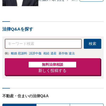
ビジネス感覚も備えた良質
なリーガルサービスをご提
供します【貿易トラブルの
相談実績100件以上】【通
関士資格を保有】【夜間・
法律Q&Aを探す
休日対応可能】
検索
例）
離婚 慰謝料
誹謗中傷
相続 遺産
著作物 違法
無料法律相談
新しく投稿する
不動産・住まいの法律Q&A