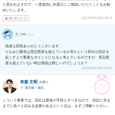
と思われますので、一度個別に弁護士にご相談いただくことをお勧
めいたします。
2021年6月19日 00:17
役に立った
1
たつや
さん
迅速な回答ありがとうございます。

ちなみに騒音は受忍限度を超えているか否かという部分が訴訟を
起こす上で重要なポイントになると考えているのですが、受忍限
度を超えていない時は相談は難しいのでしょうか？
2021年6月19日 00:27
有森 文昭
弁護士
東京都
>
港区
こういう事案では、訴訟は最後の手段とすべきなので、訴訟に至る
までに色々と試みる必要があるという点は、まずご理解ください。
