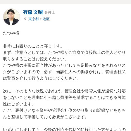
有森 文昭
弁護士
東京都
>
港区
たつや様

非常にお困りのことと存じます。

まず、注意点としては、たつや様がご自身で直接階上の住人とやり
取りをすることはお控えください。

たつや様の主張に正当性があったとしても逆恨みなどをされるリス
クがございますので、必ず、当該住人への働きかけは、管理会社又
は警察を介して行うようにしてください。

次に、そのような状況であれば、管理会社や賃貸人側が適切な対応
をしないことを理由に引っ越し費用等を請求することはできる可能
性はございます。

ただ、裏付けとなる資料や管理会社側のやり取りの記録などをきち
んと整理して準備しておく必要がございます。

いずれにしましても、今後の対応を包括的に検討した方がよいもの