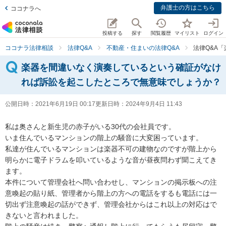
弁護士の方はこちら
ココナラへ
投稿する
探す
閲覧履歴
マイリスト
ログイン
ココナラ法律相談
法律Q&A
不動産・住まいの法律Q&A
法律Q&A
楽器を間違いなく演奏しているという確証がなけ
れば訴訟を起こしたところで無意味でしょうか？
公開日時：
2021年6月19日 00:17
更新日時：
2024年9月4日 11:43
私は奥さんと新生児の赤子がいる30代の会社員です。

いま住んでいるマンションの階上の騒音に大変困っています。

私達が住んでいるマンションは楽器不可の建物なのですが階上から
明らかに電子ドラムを叩いているような音が昼夜問わず聞こえてき
ます。

本件について管理会社へ問い合わせし、マンションの掲示板への注
意喚起の貼り紙、管理者から階上の方への電話をするも電話には一
切出ず注意喚起の話ができず、管理会社からはこれ以上の対応はで
きないと言われました。
