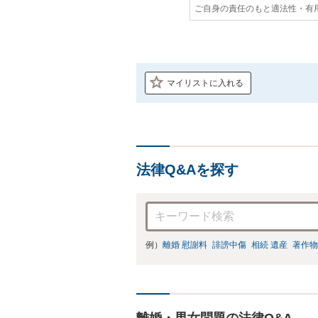
ご自身の責任のもと適法性・有
マイリストに入れる
法律Q&Aを探す
例）
離婚 慰謝料
誹謗中傷
相続 遺産
著作物
離婚・男女問題の法律Q&A