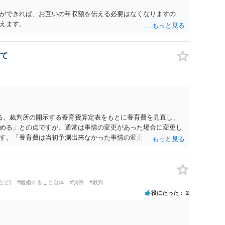
ができれば、お互いの年収額を伝える必要はなくなりますの
えます。
て
る。裁判所の開示する養育費算定表をもとに養育費を見直し、
める」との点ですが、通常は事情の変更があった場合に変更し
す。「養育費は当初予測出来なかった事情の変更により双方協
」が含まれているので、私に収入が入った事は相手に通知が行
養育費の見直しは適宜出来るかと思うのですが違うのでしょう
育費は事情の変更があった場合に変更するので毎年見直すこと
。
など)
#離婚すること自体
#調停
#裁判
役にたった
2