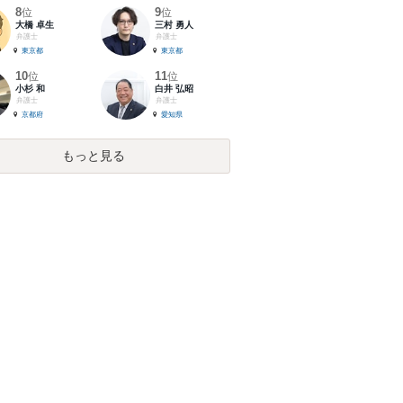
8
9
位
位
大橋 卓生
三村 勇人
弁護士
弁護士
東京都
東京都
10
11
位
位
小杉 和
白井 弘昭
弁護士
弁護士
京都府
愛知県
もっと見る