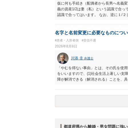
仮に何も手続き（配偶者から長男へ名義変
義の資産1/2は妻（私）という認識で合っ
認識で合ってはいます。 なお、逆に１/
人に対して自宅の評価額の１/２の代償金
名字と名前変更に必要なものについ
#患者・入所者側
#音信不通
2026年8月8日
川添 圭
弁護士
「やむを得ない事由」とは、その氏を使用
をいいますので、(1)社会生活上著しい支
障が解消できる（解消される）ことを、具
中に現れた一切の事情が判断対象ですので、
出することが必要になります。「フラッシ
SDの診断基準に合致した説明とそれに沿
理的な理由の氏変更は様々な意味でハード
されるところです。、もし本人申立てをお
で、性急な申立てをせず、知識と資料をし
れます。
都道府県から離婚・男女問題に強い