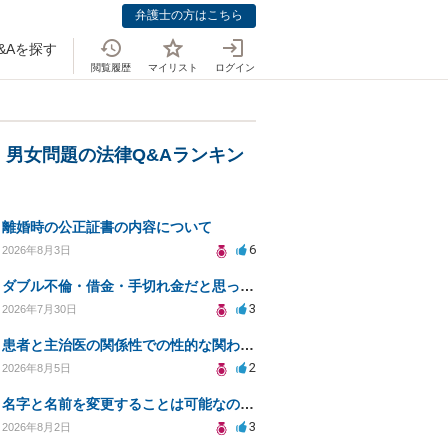
弁護士の方はこちら
&Aを探す
閲覧履歴
マイリスト
ログイン
・男女問題の法律Q&Aランキン
離婚時の公正証書の内容について
6
2026年8月3日
ダブル不倫・借金・手切れ金だと思っていたお金を1年後いまさら脅迫罪として通知書が来てまとめて請求
3
2026年7月30日
患者と主治医の関係性での性的な関わりからのトラブル
2
2026年8月5日
名字と名前を変更することは可能なのか？
3
2026年8月2日