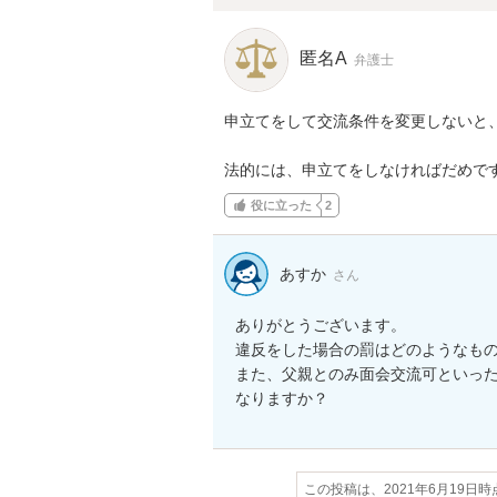
匿名A
弁護士
申立てをして交流条件を変更しないと、
法的には、申立てをしなければだめで
役に立った
2
あすか
さん
ありがとうございます。

違反をした場合の罰はどのようなもの
また、父親とのみ面会交流可といっ
なりますか？
この投稿は、2021年6月19日