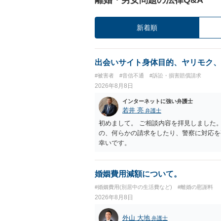
新着順
出会いサイト身体目的、ヤリモク、
#被害者
#音信不通
#訴訟・損害賠償請求
2026年8月8日
インターネットに強い弁護士
若井 亮
弁護士
初めまして。 ご相談内容を拝見しました
の、何らかの請求をしたり、警察に対応を
幸いです。
婚姻費用減額について。
#婚姻費用(別居中の生活費など)
#離婚の慰謝料
2026年8月8日
外山 大地
弁護士