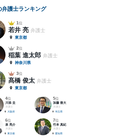
の弁護士ランキング
1
位
若井 亮
弁護士
東京都
2
位
稲葉 進太郎
弁護士
神奈川県
3
位
髙橋 俊太
弁護士
東京都
4
5
位
位
川添 圭
加藤 善大
弁護士
弁護士
大阪府
埼玉県
6
7
位
位
泉 亮介
竹本 真紀
弁護士
弁護士
東京都
愛知県