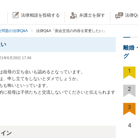
法律相談を投稿する
弁護士を探す
法律Q
女問題の法律Q&A
法律Q&A「面会交流の内容を変更したい」
たい
離婚
グ
21年6月28日 17:46
1
祖母の立ち会いも認めるとなっています。

、申し立てをしないとダメでしょうか。

も怖いといっています。

2
的に祖母は子供たちと交流しないでくださいと伝えられます
3
4
ライン