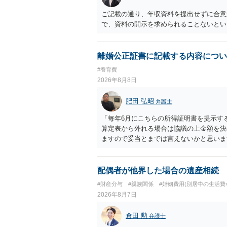
ご記載の通り、年収資料を提出せずに合意
で、資料の開示を求められることないとい
離婚公正証書に記載する内容につい
#養育費
2026年8月8日
肥田 弘昭
弁護士
「毎年6月にこちらの所得証明書を提示す
算定表から外れる場合は協議の上金額を決
ますので妥当とまでは言えないかと思いま
議の上増減出来る」と「通知義務に勤務先
く事になり、上記のような文言が無くても
か？との点はそのとおりかと思います。養
配偶者が他界した場合の遺産相続
はあまりないです。ご参考にしてください
#財産分与
#親族関係
#婚姻費用(別居中の生活費
2026年8月7日
倉田 勲
弁護士