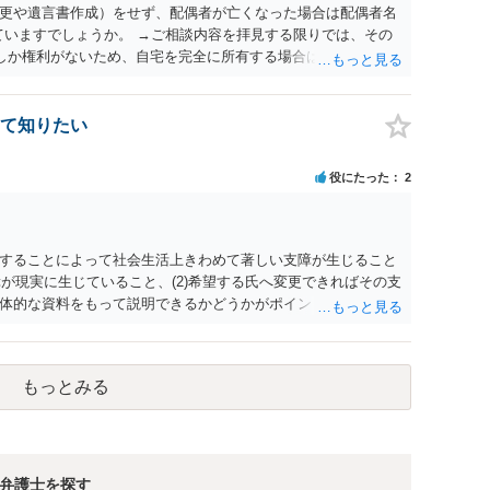
更や遺言書作成）をせず、配偶者が亡くなった場合は配偶者名
ていますでしょうか。 →ご相談内容を拝見する限りでは、その
２しか権利がないため、自宅を完全に所有する場合は、他の相続
の支払いが必要になります。
て知りたい
役にたった
2
することによって社会生活上きわめて著しい支障が生じること
障が現実に生じていること、(2)希望する氏へ変更できればその支
体的な資料をもって説明できるかどうかがポイントです。 記録
上記(1)と(2)を説明できる資料は全て（ただし理路整然に）提
ュバック」とのことなので、例えば、医学上確立されているPT
う資料の提出が必要になってくるように思います。 精神的・心
もっとみる
ルがかなり高く、弁護士へ依頼しても苦労することが強く予想
考えであれば、医学知識はもちろん法律知識も要求されますの
っかりと揃えて、万全の体制で申立てに臨んだ方がよいと思わ
弁護士を探す