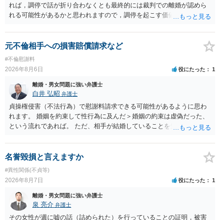
れば，調停で話が折り合わなくとも最終的には裁判での離婚が認めら
れる可能性があるかと思われますので，調停を起こす価値はあるよう
に思われます。 もっとも，調停については，お互いの合意がない限り
は調停が成立するということはないため，相手が合意するメリットを
だしてでも調停で終わらせるよう努めるのか，裁判離婚を見据えて調
元不倫相手への損害賠償請求など
停での離婚に固執しないかいずれかの対応は必要となるかと思われま
#不倫慰謝料
す。 お一人で対応するのは難しい側面もありますので弁護士を立てる
2026年8月6日
役にたった
1
ことを検討されると良いかと思われます。
離婚・男女問題に強い弁護士
白井 弘昭
弁護士
貞操権侵害（不法行為）で慰謝料請求できる可能性があるように思わ
れます。 婚姻を約束して性行為に及んだ＞婚姻の約束は虚偽だった、
という流れであれば。 ただ、相手が結婚していることを知って行為に
及んでいるのであれば、婚姻できないことについて相談者さんの帰責
性も認められそうですので、あまり慰謝料は高額にならないように思
われます。 一度、最寄りの弁護士に相談してみてください。
名誉毀損と言えますか
#異性関係(不貞等)
2026年8月7日
役にたった
1
離婚・男女問題に強い弁護士
泉 亮介
弁護士
その女性が週に嘘の話（詰められた）を行っていることの証明，被害