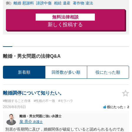
例）
離婚 慰謝料
誹謗中傷
相続 遺産
著作物 違法
無料法律相談
新しく投稿する
離婚・男女問題の法律Q&A
新着順
回答数が多い順
役にたった順
離婚調停について知りたい。
#離婚すること自体
#性格の不一致
#モラハラ
2026年8月6日
役にたった
2
離婚・男女問題に強い弁護士
泉 亮介
弁護士
別居が長期間に及び，婚姻関係が破綻していると認められるものであ