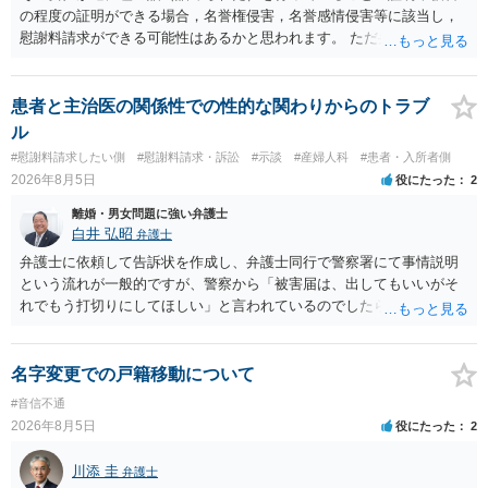
の程度の証明ができる場合，名誉権侵害，名誉感情侵害等に該当し，
慰謝料請求ができる可能性はあるかと思われます。 ただ弁護士費用を
考えると費用倒れとなるリスクも考えられるため，慎重にご検討され
た方が良いでしょう。
患者と主治医の関係性での性的な関わりからのトラブ
ル
#慰謝料請求したい側
#慰謝料請求・訴訟
#示談
#産婦人科
#患者・入所者側
2026年8月5日
役にたった
2
離婚・男女問題に強い弁護士
白井 弘昭
弁護士
弁護士に依頼して告訴状を作成し、弁護士同行で警察署にて事情説明
という流れが一般的ですが、警察から「被害届は、出してもいいがそ
れでもう打切りにしてほしい」と言われているのでしたら、あまり結
論は変わらないかもしれないですね。 所轄の警察を飛び越えて、直接
検察庁に訴えるのもありかもしれないですが、実際に捜査をするの
は、結局所轄だと思われますので、やはり結論は変わらないかもしれ
名字変更での戸籍移動について
ないです。 一度、最寄りの「刑事に強い」とうたっている弁護士に相
#音信不通
談してみてはいかがでしょうか。 以上、ご参考まで。
2026年8月5日
役にたった
2
川添 圭
弁護士