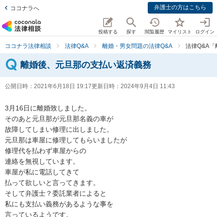
弁護士の方はこちら
ココナラへ
投稿する
探す
閲覧履歴
マイリスト
ログイン
ココナラ法律相談
法律Q&A
離婚・男女問題の法律Q&A
法律Q&A
離婚後、元旦那の支払い返済義務
公開日時：
2021年6月18日 19:17
更新日時：
2024年9月4日 11:43
3月16日に離婚致しました。

そのあと元旦那が元旦那名義の車が

故障してしまい修理に出しました。

元旦那は車屋に修理してもらいましたが

修理代を払わず車屋からの

連絡を無視しています。

車屋が私に電話してきて

払って欲しいと言ってきます。

そして弁護士？委託業者によると

私にも支払い義務があるような事を

言っているようです。
