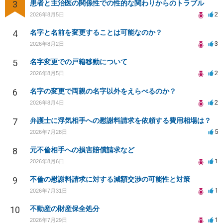
3
患者と主治医の関係性での性的な関わりからのトラブル
2
2026年8月5日
4
名字と名前を変更することは可能なのか？
3
2026年8月2日
5
名字変更での戸籍移動について
2
2026年8月5日
6
名字の変更で両親の名字以外をえらべるのか？
2
2026年8月4日
7
弁護士に浮気相手への慰謝料請求を依頼する費用相場は？
5
2026年7月28日
8
元不倫相手への損害賠償請求など
1
2026年8月6日
9
不倫の慰謝料請求に対する減額交渉の可能性と対策
1
2026年7月31日
10
不動産の財産保全処分
1
2026年7月29日