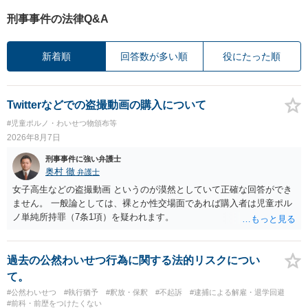
刑事事件の法律Q&A
新着順
回答数が多い順
役にたった順
Twitterなどでの盗撮動画の購入について
#児童ポルノ・わいせつ物頒布等
2026年8月7日
刑事事件に強い弁護士
奥村 徹
弁護士
女子高生などの盗撮動画 というのが漠然としていて正確な回答ができ
ません。 一般論としては、裸とか性交場面であれば購入者は児童ポル
ノ単純所持罪（7条1項）を疑われます。
過去の公然わいせつ行為に関する法的リスクについ
て。
#公然わいせつ
#執行猶予
#釈放・保釈
#不起訴
#逮捕による解雇・退学回避
#前科・前歴をつけたくない