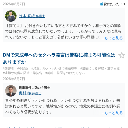
2026年8月7日
役にたった
1
竹本 真紀
弁護士
【質問１】 お付き合いしている方との行為ですから，相手方との関係
では何の犯罪も成立していないでしょう。 したがって，みんなに見ら
れていないか，もっと言えば，公然わいせつ罪の問題にならないかの
話だと思います。 公然わいせつ罪では，まず，公然性が必要です。 公
然性は，不特定又は多数の方が認識できる状態か否かで判断されま
す。 本件は，車の中という閉鎖された空間で行っており，不特定又は
DMで未成年へのセクハラ発言は警察に捕まる可能性は
多数の方が認識するのは困難な状態ですから，公然性はないと思いま
ありますか
す。 また，意図的に示そうとする故意が必要ですが，本件では，通過
#加害者
#不起訴
#児童ポルノ・わいせつ物頒布等
#逮捕による解雇・退学回避
する車両があると服を着ている（わいせつな状態をなくしている）の
#逮捕や勾留の阻止・準抗告
#前科・前歴をつけたくない
ですから，むしろ見られないようにしており，故意が認められること
2026年8月7日
はありません。 以上より，公然わいせつ罪には該当しませんから，捜
刑事事件に強い弁護士
査の対象になることはありません。 警察から連絡がくることもないで
奥村 徹
弁護士
しょう。 【質問２】 見せようと思っていないことは，服を着たりする
行為から明らかです。したがいまして，注意を受けることさえありま
青少年条例違反（わいせつ行為 わいせつな行為を教える行為）が検
せん。まして，刑罰として罰せられることもありません。 【質問３】
討されると思いますが、地域性があるので、地元の弁護士に条例を調
以上のように犯罪の嫌疑が否定されますから，逮捕勾留される可能性
べてもらう必要があります。
はありません。その理由がないのです。 【質問４】 起訴猶予は，犯罪
が成立することが前提ですので，不起訴とする理由としても前提を欠