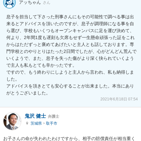
アッちゃん
さん
息子を担当して下さった刑事さんにもその可能性で調べる事は出
来るとアドバイスを頂いたのですが、息子が調理師になる事を自
ら選び、学校もいくつもオープンキャンパスに足を運び決めて、
何より、2年間1度も遅刻も欠席もせず一生懸命頑張った証をこれ
からはただずっと褒めてあげたいと主人とも話しております。専
門学校とのやりとりはたった2日間でしたが、心がどんどん荒んで
いくようで、また、息子を失った傷がより深く抉られていくよう
で主人も私もとても辛かったです。

ですので、もう終わりにしようと主人から言われ、私も納得しま
した。

アドバイスを頂きとても安心することが出来ました。本当にあり
がとうございました。
2021年6月18日 07:54
鬼沢 健士
弁護士
茨城県
>
取手市
お子さんの命が失われたわけですから、相手の賠償責任が相当重く