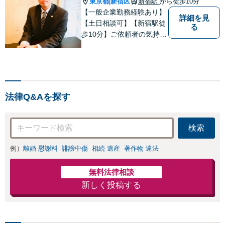
東京都
新宿区
新宿駅
から徒歩10分
|
雇・残業代未払いも対
【一般企業勤務経験あり】
詳細を見
応可【相談無料】
【土日相談可】【新宿駅徒
る
歩10分】ご依頼者の気持ち
を理解できる市民感覚を持
った弁護士です。ぜひご相
談お待ちしております。
法律Q&Aを探す
検索
例）
離婚 慰謝料
誹謗中傷
相続 遺産
著作物 違法
無料法律相談
新しく投稿する