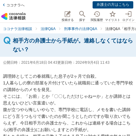
弁護士の方はこちら
ココナラへ
投稿する
探す
閲覧履歴
マイリスト
ログイン
ココナラ法律相談
法律Q&A
刑事事件の法律Q&A
法律Q&A「相手
相手方の弁護士から手紙が。連絡しなくてはなら
ない？
公開日時：
2021年6月18日 04:43
更新日時：
2024年9月4日 11:43
調理師としてこの春就職した息子が2ヶ月で自殺。

1人暮らしの寮の部屋を片付けていたら就職前に通っていた専門学校
の講師からのメモを発見。

そこには、「お前」とか「〇〇しただけじゃねーか」とか講師とは
思えないひどい言葉遣いが。

腹が立つやら悔しいやらで、専門学校に電話し、メモを書いた講師
にどう言うつもりで書いたのか聞こうとしたのですが取り次いでも
らえず、今日相手方の弁護士から、これからは連絡する場合はこち
ら(相手の弁護士)にお願いしますとの手紙が。
