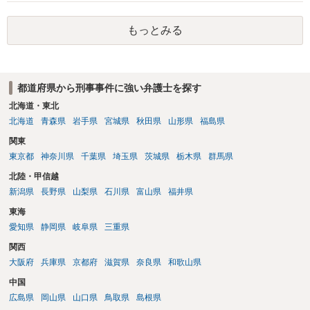
やカウンセリング・治療の内容 ・利用している再犯防止策（例えば保
護観察所と連携した職業支援の内容や具体的な就労・監督状況） ・監
もっとみる
督者の証言 など、証拠で担保された客観性と実現可能性があるもので
なければあまり意味がありません。 もともと執行猶予が狙える事案で
あれば本人の反省の言葉だけで十分であり、実刑となるか微妙な事案
では、本人が再発防止策をいくら述べてもほとんど効果は望めないと
都道府県から刑事事件に強い弁護士を探す
いうのが実感です。
北海道・東北
北海道
青森県
岩手県
宮城県
秋田県
山形県
福島県
関東
東京都
神奈川県
千葉県
埼玉県
茨城県
栃木県
群馬県
北陸・甲信越
新潟県
長野県
山梨県
石川県
富山県
福井県
東海
愛知県
静岡県
岐阜県
三重県
関西
大阪府
兵庫県
京都府
滋賀県
奈良県
和歌山県
中国
広島県
岡山県
山口県
鳥取県
島根県