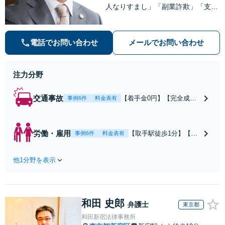
人なりすまし」「副業詐欺」「支援
金詐欺」このような詐欺被害のご相
談は私にお任せください！労働問題
は不当解雇・雇い止め・残業代未払
電話でお問い合わせ
メールでお問い合わせ
いの相談【完全成功報酬制】【相談
料着手金0円】
注力分野
交通事故
【着手金0円】【完全成功
事例6件
料金表有
報酬制】【取手駅1分】死
亡事故・重度後遺障害に実
績多数あり！3カ月以内ス
労働・雇用
【取手駅徒歩1分】【オ
事例6件
料金表有
ピード解決／示談金0円→5
ンライン相談可】【労
00万円の事例も「死亡事故
働問題の多彩な解決方
の慰謝料請求は遺族の正当
他1分野を表示
法をご提案】「会社と
な権利です」【24時間予約
争うのは気が引ける」
受付】【休日・電話相談
「残業代不払いは何が
可】【全国出張対応】
証拠になるの？」ご相
和田 史郎
談で悩みを解消！使用
弁護士
東京都
期間中の解雇も解決金
和田新宿法律事務所
あり／コロナ関係の解