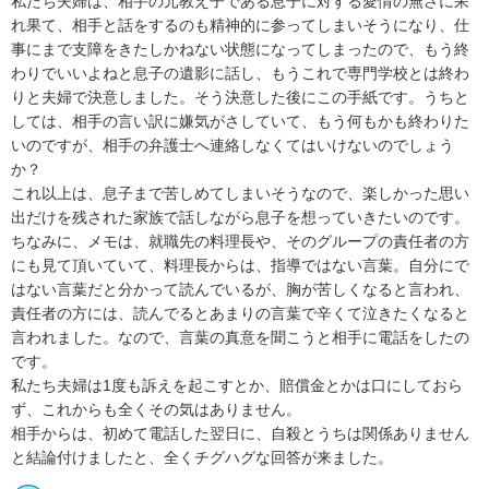
私たち夫婦は、相手の元教え子である息子に対する愛情の無さに呆
れ果て、相手と話をするのも精神的に参ってしまいそうになり、仕
事にまで支障をきたしかねない状態になってしまったので、もう終
わりでいいよねと息子の遺影に話し、もうこれで専門学校とは終わ
りと夫婦で決意しました。そう決意した後にこの手紙です。うちと
しては、相手の言い訳に嫌気がさしていて、もう何もかも終わりた
いのですが、相手の弁護士へ連絡しなくてはいけないのでしょう
か？

これ以上は、息子まで苦しめてしまいそうなので、楽しかった思い
出だけを残された家族で話しながら息子を想っていきたいのです。

ちなみに、メモは、就職先の料理長や、そのグループの責任者の方
にも見て頂いていて、料理長からは、指導ではない言葉。自分にで
はない言葉だと分かって読んでいるが、胸が苦しくなると言われ、
責任者の方には、読んでるとあまりの言葉で辛くて泣きたくなると
言われました。なので、言葉の真意を聞こうと相手に電話をしたの
です。

私たち夫婦は1度も訴えを起こすとか、賠償金とかは口にしておら
ず、これからも全くその気はありません。

相手からは、初めて電話した翌日に、自殺とうちは関係ありません
と結論付けましたと、全くチグハグな回答が来ました。