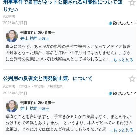
いています。不起訴にするにしても，不起訴の可能性はありません。
刑事事件で名前がネット公開される可能性について知
あえて不起訴の理由を挙げるなら，「嫌疑不十分」か「嫌疑なし」で
りたい
す。
#加害者
2026年8月7日
役にたった
1
刑事事件に強い弁護士
井上 祐司
弁護士
東京に限らず、ある程度の規模の事件で被告人となってメディア報道
の対象となった場合、罪名と年齢（生年月日ではありません）、さら
に公判時の職業については検察結果として得られることが通常です。
公判用の反省文と再発防止策、について
#加害者
#万引き・窃盗罪
#刑事裁判
2026年8月6日
役にたった
2
刑事事件に強い弁護士
井上 祐司
弁護士
率直なことを言いますと、手書きかＰＣかで差異はなく、まとめるか
分けるかで差異もありません。 というより、本人が述べている再犯防
止策は、それだけではほとんど考慮してもらえないと思った方が良い
です。 提出するのであれば、 ・具体的に自身が受けているプログラム