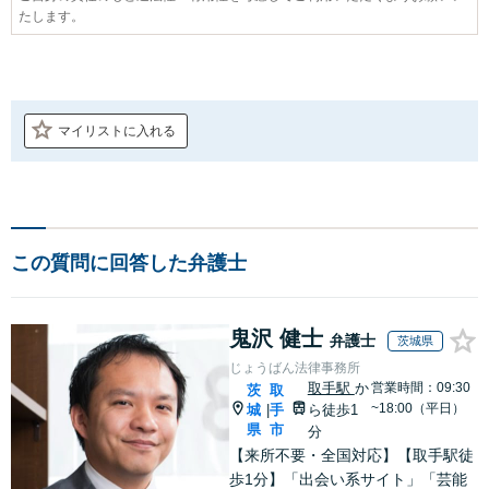
たします。
マイリストに入れる
この質問に回答した弁護士
鬼沢 健士
弁護士
茨城県
じょうばん法律事務所
取手駅
か
営業時間：09:30
茨
取
~18:00（平日）
城
手
ら徒歩1
|
県
市
分
【来所不要・全国対応】【取手駅徒
歩1分】「出会い系サイト」「芸能