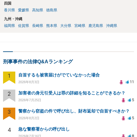
四国
香川県
愛媛県
高知県
徳島県
九州・沖縄
福岡県
佐賀県
長崎県
熊本県
大分県
宮崎県
鹿児島県
沖縄県
刑事事件の法律Q&Aランキング
1
自首するも被害届けがでていなかった場合
11
2026年8月3日
2
加害者の身元引受人は罪の詳細を知ることができるか？
5
2026年7月25日
3
警察から窃盗の件で呼び出し、財布返却で自首すべきか？
5
2026年8月2日
4
急な警察署からの呼び出し
8
2026年7月16日