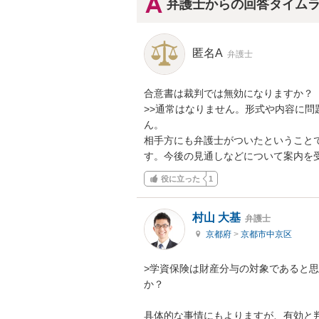
弁護士からの回答タイム
匿名A
弁護士
合意書は裁判では無効になりますか？

>>通常はなりません。形式や内容に
ん。

相手方にも弁護士がついたということ
す。今後の見通しなどについて案内を
役に立った
1
村山 大基
弁護士
京都府
>
京都市中京区
>学資保険は財産分与の対象であると
か？

具体的な事情にもよりますが、有効と判