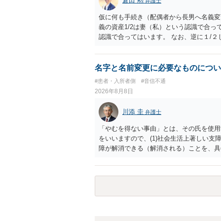
倉田 勲
弁護士
仮に何も手続き（配偶者から長男へ名義変
義の資産1/2は妻（私）という認識で合っ
認識で合ってはいます。 なお、逆に１/
人に対して自宅の評価額の１/２の代償金
名字と名前変更に必要なものについ
#患者・入所者側
#音信不通
2026年8月8日
川添 圭
弁護士
「やむを得ない事由」とは、その氏を使用
をいいますので、(1)社会生活上著しい支
障が解消できる（解消される）ことを、具
中に現れた一切の事情が判断対象ですので、
出することが必要になります。「フラッシ
SDの診断基準に合致した説明とそれに沿
理的な理由の氏変更は様々な意味でハード
されるところです。、もし本人申立てをお
で、性急な申立てをせず、知識と資料をし
れます。