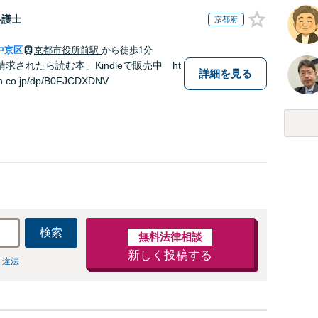
弁護士
京都府
中京区
京都市役所前駅
から徒歩1分
求されたら読む本」Kindleで販売中 ht
詳細を見る
n.co.jp/dp/B0FJCDXDNV
検索
無料法律相談
新しく投稿する
 違法