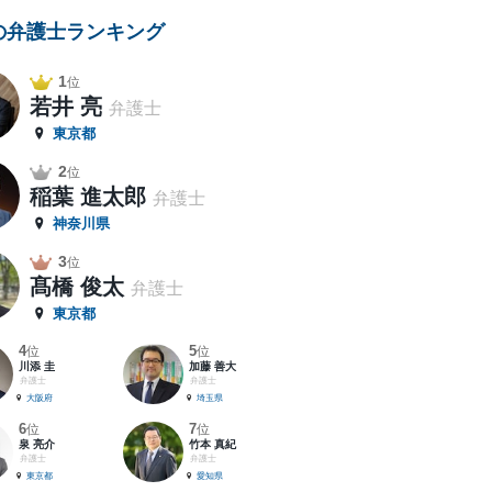
の弁護士ランキング
1
位
若井 亮
弁護士
東京都
2
位
稲葉 進太郎
弁護士
神奈川県
3
位
髙橋 俊太
弁護士
東京都
4
5
位
位
川添 圭
加藤 善大
弁護士
弁護士
大阪府
埼玉県
6
7
位
位
泉 亮介
竹本 真紀
弁護士
弁護士
東京都
愛知県