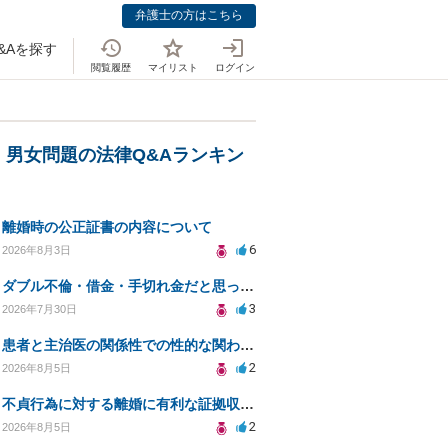
弁護士の方はこちら
&Aを探す
閲覧履歴
マイリスト
ログイン
・男女問題の法律Q&Aランキン
離婚時の公正証書の内容について
6
2026年8月3日
ダブル不倫・借金・手切れ金だと思っていたお金を1年後いまさら脅迫罪として通知書が来てまとめて請求
3
2026年7月30日
患者と主治医の関係性での性的な関わりからのトラブル
2
2026年8月5日
不貞行為に対する離婚に有利な証拠収集方法と法的手続きについて
2
2026年8月5日