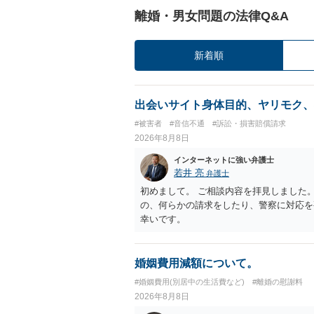
離婚・男女問題の法律Q&A
新着順
出会いサイト身体目的、ヤリモク、
#被害者
#音信不通
#訴訟・損害賠償請求
2026年8月8日
インターネットに強い弁護士
若井 亮
弁護士
初めまして。 ご相談内容を拝見しました
の、何らかの請求をしたり、警察に対応を
幸いです。
婚姻費用減額について。
#婚姻費用(別居中の生活費など)
#離婚の慰謝料
2026年8月8日