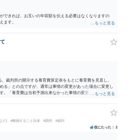
ができれば、お互いの年収額を伝える必要はなくなりますの
えます。
て
る。裁判所の開示する養育費算定表をもとに養育費を見直し、
める」との点ですが、通常は事情の変更があった場合に変更し
す。「養育費は当初予測出来なかった事情の変更により双方協
」が含まれているので、私に収入が入った事は相手に通知が行
養育費の見直しは適宜出来るかと思うのですが違うのでしょう
育費は事情の変更があった場合に変更するので毎年見直すこと
。
など)
#離婚すること自体
#調停
#裁判
役にたった
2