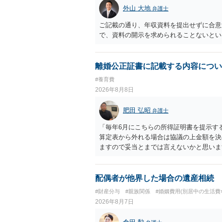
外山 大地
弁護士
ご記載の通り、年収資料を提出せずに合意
で、資料の開示を求められることないとい
離婚公正証書に記載する内容につい
#養育費
2026年8月8日
肥田 弘昭
弁護士
「毎年6月にこちらの所得証明書を提示す
算定表から外れる場合は協議の上金額を決
ますので妥当とまでは言えないかと思いま
議の上増減出来る」と「通知義務に勤務先
く事になり、上記のような文言が無くても
か？との点はそのとおりかと思います。養
配偶者が他界した場合の遺産相続
はあまりないです。ご参考にしてください
#財産分与
#親族関係
#婚姻費用(別居中の生活費
2026年8月7日