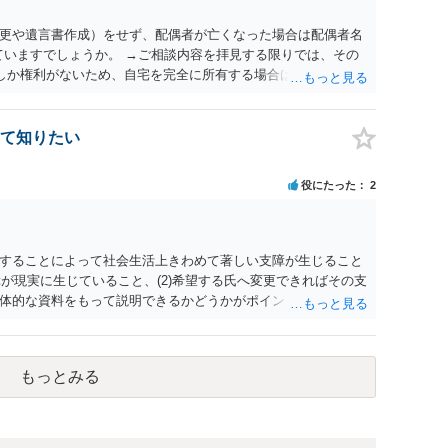
更や遺言書作成）をせず、配偶者が亡くなった場合は配偶者名
ていますでしょうか。 →ご相談内容を拝見する限りでは、その
２しか権利がないため、自宅を完全に所有する場合は、他の相続
の支払いが必要になります。
て知りたい
役にたった
2
することによって社会生活上きわめて著しい支障が生じること
障が現実に生じていること、(2)希望する氏へ変更できればその支
体的な資料をもって説明できるかどうかがポイントです。 記録
上記(1)と(2)を説明できる資料は全て（ただし理路整然に）提
ュバック」とのことなので、例えば、医学上確立されているPT
う資料の提出が必要になってくるように思います。 精神的・心
もっとみる
ルがかなり高く、弁護士へ依頼しても苦労することが強く予想
考えであれば、医学知識はもちろん法律知識も要求されますの
っかりと揃えて、万全の体制で申立てに臨んだ方がよいと思わ