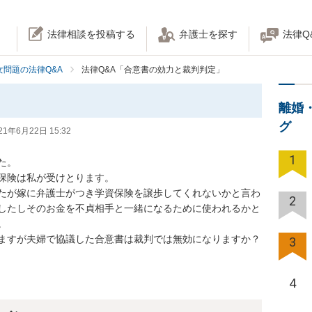
法律相談を投稿する
弁護士を探す
法律Q
女問題の法律Q&A
法律Q&A「合意書の効力と裁判判定」
離婚
グ
21年6月22日 15:32
1


険は私が受けとります。

たが嫁に弁護士がつき学資保険を譲歩してくれないかと言わ
2
したしそのお金を不貞相手と一緒になるために使われるかと


ますが夫婦で協議した合意書は裁判では無効になりますか？
3
4