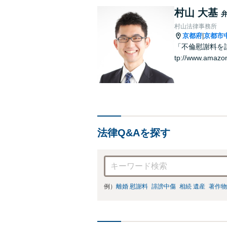
村山 大基
村山法律事務所
京都府
京都市
|
「不倫慰謝料を請
tp://www.amazo
法律Q&Aを探す
例）
離婚 慰謝料
誹謗中傷
相続 遺産
著作物