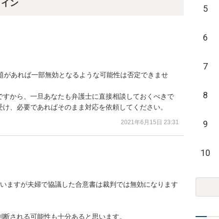
ライン
5
6
7
問題があれば一部無効となるような可能性は否定できませ
8
ですから、一旦あなたも弁護士に直接相談しておくべきで
受け、必要であればそのまま対応を依頼してください。
2021年6月15日 23:31
9
10
思いますが夫婦で協議した合意書は裁判では無効になります
断される可能性も十分あると思います。
