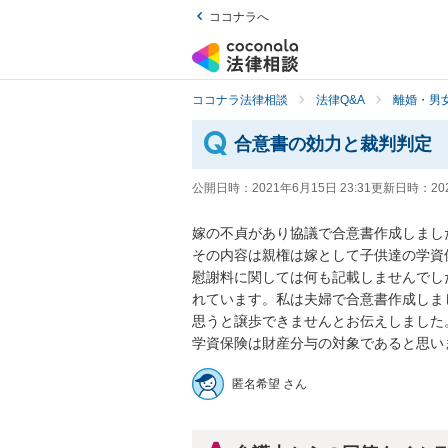
ココナラへ
ココナラ法律相談
法律Q&A
離婚・男
合意書の効力と裁判判定
公開日時：
2021年6月15日 23:31
更新日時：
20
嫁の不貞があり協議で合意書作成しました。
その内容は親権は嫁として子供達の学資保
慰謝料に関しては何も記載しませんでし
れています。私は夫婦で合意書作成しま
思うと譲歩できませんとお伝えしました。
学資保険は財産分与の対象であると思い
匿名希望 さん