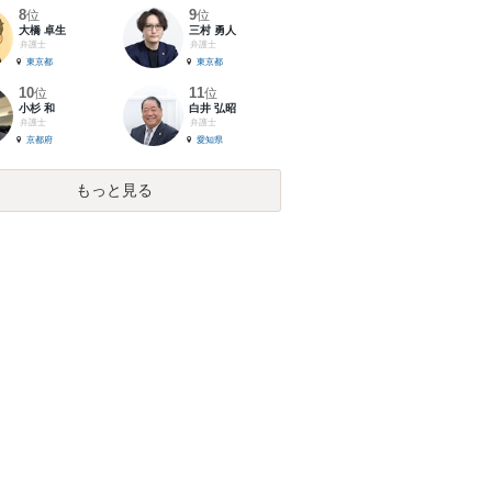
8
9
位
位
大橋 卓生
三村 勇人
弁護士
弁護士
東京都
東京都
10
11
位
位
小杉 和
白井 弘昭
弁護士
弁護士
京都府
愛知県
もっと見る