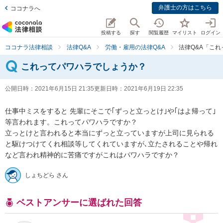
弁護士の方はこちら
ココナラへ
投稿する
探す
閲覧履歴
マイリスト
ログイン
ココナラ法律相談
法律Q&A
労働・雇用の法律Q&A
法律Q&A「こ
これってパワハラでしょうか？
公開日時：
2021年6月15日 21:35
更新日時：
2021年6月19日 22:35
仕事中ミスをすると 先輩にそこで｢ずっと立っとけ｣や｢はよ帰って｣
等言われます。これってパワハラですか？

立っとけと言われると本当にずっと立っていますが上司に見られる
と駆けつけてくれ相談等してくれていますが､立たされることや帰れ
しょちどら さん
ベストアンサーに選ばれた回答