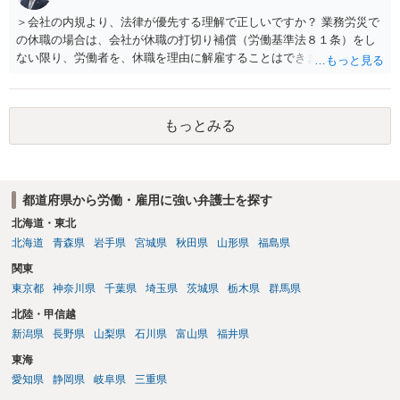
費・未回収費用のみ」に限定する、などが典型です。 ・弁護士に契約
＞会社の内規より、法律が優先する理解で正しいですか？ 業務労災で
前に契約書の内容をレビューしてもらう価値は十分にあると思われま
の休職の場合は、会社が休職の打切り補償（労働基準法８１条）をし
す。 争点は、契約類型が雇用か業務委託か、実態として労働者性があ
ない限り、労働者を、休職を理由に解雇することはできません（労働
るか、解除事由が双方にどう定められているか、違約金の算定根拠が
基準法19条）。 会社の就業規則にて定められている休職期間及び休職
合理的か、という複数論点に分かれます。契約前なら、交渉のパワー
期間満了による退職は、業務労災への適用はありませんので、ご安心
バランスの問題もありますが、修正余地があるうえ、後から争うより
ください。 仮に会社が打切り補償をせずに解雇した場合は、不当解雇
コストを抑えやすいので、資料等を持参の上弁護士に確認されること
もっとみる
に当たります。 ＞労災の休業補償と、所得補償保険の保険金とは別
をお勧めします。 ・事務所側の解除でも、解除理由によってはタレン
に、受け取れる金銭はありますでしょうか？ 業務労災の場合は、会社
ト側に損害賠償が発生する建付けになっていることはあります。ただ
の安全配慮義務違反が認められると解されますので、会社の損害賠償
し、事務所側が一方的に解除したのにタレントへ違約金を課す設計
責任（治療費、通院慰謝料、入院費、入院慰謝料、後遺障害慰謝料、
は、合理性や対価性を欠くとして争いやすいです。逆に、タレント側
都道府県から労働・雇用に強い弁護士を探す
逸失利益等）が認められる可能性が高いと思われます。 また、業務労
の重大な契約違反がある場合は、実損害の範囲で請求される可能性は
災での第三者行為傷害（同僚の不注意等による事故）の場合は、当該
北海道・東北
あります。
第三者の賠償責任も考えられます。 労災で支払われた分は、損害額か
北海道
青森県
岩手県
宮城県
秋田県
山形県
福島県
ら控除（損益相殺）されますが、それを超えた部分は、会社もしく
関東
は、第三者から支払ってもらうことになります。 会社等との交渉が必
東京都
神奈川県
千葉県
埼玉県
茨城県
栃木県
群馬県
要になると思います（良い会社でしたら、自ら話してくると思います
が・・・）。極めて専門的な話ですので、詳細もしくは対応を最寄り
北陸・甲信越
の弁護士にご相談ください。 以上、ご参考まで。
新潟県
長野県
山梨県
石川県
富山県
福井県
東海
愛知県
静岡県
岐阜県
三重県