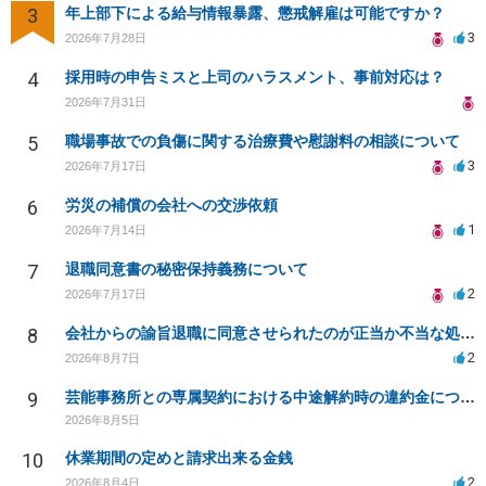
3
年上部下による給与情報暴露、懲戒解雇は可能ですか？
3
2026年7月28日
4
採用時の申告ミスと上司のハラスメント、事前対応は？
2026年7月31日
5
職場事故での負傷に関する治療費や慰謝料の相談について
3
2026年7月17日
6
労災の補償の会社への交渉依頼
1
2026年7月14日
7
退職同意書の秘密保持義務について
2
2026年7月17日
8
会社からの諭旨退職に同意させられたのが正当か不当な処分かどうか教えてほしい
2
2026年8月7日
9
芸能事務所との専属契約における中途解約時の違約金について相談したいです
2026年8月5日
10
休業期間の定めと請求出来る金銭
2
2026年8月4日