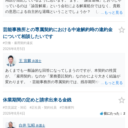
用語が混乱しているように思います。 まず、「諭旨退職」とおっしゃ
っているのは「諭旨解雇」という会社による解雇処分ではなく、貴殿
の意思による自主的な退職ということでしょうか？ しかし、記載さ
れた経緯からすると、事実上は解雇処分であると解する余地がありま
す。 その場合、解雇には客観的で合理的な理由が必要であり、かつ
解雇という処分が社会通念上相当と認められない限り、解雇は無効で
芸能事務所との専属契約における中途解約時の違約金
す。 結局、貴殿のネット炎上の内容や原因、勤務先に与えた影響な
について相談したいです
どを具体的に検討しなければ、何とも申し上げることができません。
#労働・雇用契約違反
また、育児休業法関係の問題もあるかもしれません。 ある程度労働
2026年8月5日
法に関する専門的な知識が必要な事案ですので、一度、お近くの弁護
士にご相談下さい。
王 宣麟
弁護士
あくまでも一般論的な回答になってしまうのですが、本契約の性質
が、「雇用契約」なのか「業務委託契約」なのかにより大きく結論が
変わります。 ・芸能事務所の専属契約では、残存期間や報酬額、投下
コストを基準に違約金や損害金を設定する例はあります。ただし、実
務上よくあるからといって当然に適法という意味ではなく、実際の損
害との対応関係や合理性が重要です。 ・違約金に上限がなくても、常
休業期間の定めと請求出来る金銭
に有効になるわけではありません。契約が労働契約に近い実態なら労
#労災認定・対応
#正社員・契約社員
#労働審判
基法16条で無効となる余地があり、そうでなくても、金額が事務所の
2026年8月4日
役にたった
2
損害と比べて過大なら無効や減額が争点になります。 ・契約前の修正
交渉は一般的です。 交渉の方向としては、上限額を設ける、実損害ベ
白井 弘昭
弁護士
ースにする、算定根拠を明確化する、違約金ではなく「合理的な実