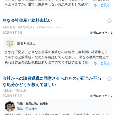
もよりますが、通常は更新をしない意思を形として残す意味で、書面
やメールで伝えることが多いという印象です。 そのような形だけの数
の確保の他に何か企業側にメリットがあるのでしょうか？ →企業側の
メリットは分かりかねますが、ご質問者様が業務を受託する側のお立
急な会社倒産と給料未払い
場であれば、自動更新で契約が延長されると、企業側は報酬を支払う
#不当解雇
#給与未払い
#アルバイト・パート
義務を負うことになるので（ご質問者様も業務を提供する義務を負
2026年8月7日
役にたった
1
う）、放置をすることは望ましい状態ではないと思料いたします。
匿名A
弁護士
まずは「閉店」が単なる事業の廃止なのか破産（裁判所に破産申し立
てをする公的手続）なのかを確認してください。 単なる事業の廃止で
あれば賃金の支払義務はありますのでまずは労基署に相談してくださ
い。破産申立てであれば破産手続きの中で破産管財人から（全額は難
しいかもしれませんが）賃金などの労働債権は他の債務より優先して
支払われます。ただし支払までにかなり時間がかかるでしょう。 さら
会社からの諭旨退職に同意させられたのが正当か不当
に、「独立行政法人労働者健康安全機構 」という公的機関が未払賃金
な処分かどうか教えてほしい
の立替事業を行っています。詳しくは、同機構の＜未払賃金立替払相
#正社員・契約社員
談コーナー＞ TEL 044-431-8663 相談時間：土日祝日を除く9:15～1
2026年8月7日
役にたった
2
7:00 に相談してみてください。同じように未払となった他の従業員の
方がいれば一緒に相談してみるといいでしょう。
労働・雇用に強い弁護士
浜田 宏
弁護士