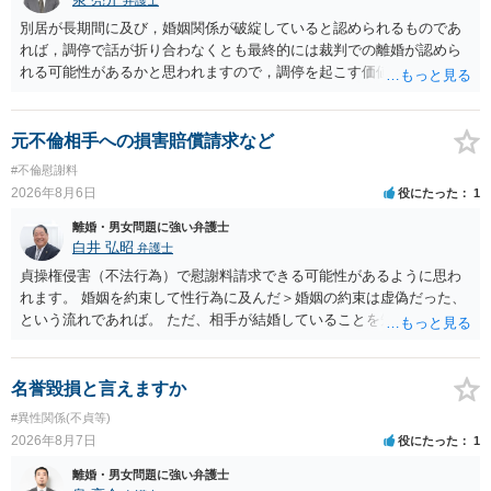
弁護士
別居が長期間に及び，婚姻関係が破綻していると認められるものであ
れば，調停で話が折り合わなくとも最終的には裁判での離婚が認めら
れる可能性があるかと思われますので，調停を起こす価値はあるよう
に思われます。 もっとも，調停については，お互いの合意がない限り
は調停が成立するということはないため，相手が合意するメリットを
だしてでも調停で終わらせるよう努めるのか，裁判離婚を見据えて調
元不倫相手への損害賠償請求など
停での離婚に固執しないかいずれかの対応は必要となるかと思われま
#不倫慰謝料
す。 お一人で対応するのは難しい側面もありますので弁護士を立てる
2026年8月6日
役にたった
1
ことを検討されると良いかと思われます。
離婚・男女問題に強い弁護士
白井 弘昭
弁護士
貞操権侵害（不法行為）で慰謝料請求できる可能性があるように思わ
れます。 婚姻を約束して性行為に及んだ＞婚姻の約束は虚偽だった、
という流れであれば。 ただ、相手が結婚していることを知って行為に
及んでいるのであれば、婚姻できないことについて相談者さんの帰責
性も認められそうですので、あまり慰謝料は高額にならないように思
われます。 一度、最寄りの弁護士に相談してみてください。
名誉毀損と言えますか
#異性関係(不貞等)
2026年8月7日
役にたった
1
離婚・男女問題に強い弁護士