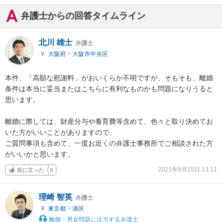
弁護士からの回答タイムライン
北川 雄士
弁護士
大阪府
>
大阪市中央区
本件、「高額な慰謝料」がおいくらか不明ですが、そもそも、離婚
条件は本当に妥当またはこちらに有利なものかも問題になりうると
思います。

離婚に際しては、財産分与や養育費等含めて、色々と取り決めてお
いた方がいいことがありますので、

ご質問事項も含めて、一度お近くの弁護士事務所でご相談された方
がいいかと思います。
2021年6月15日 13:11
役に立った
0
理崎 智英
弁護士
東京都
>
港区
離婚・男女問題に注力する弁護士