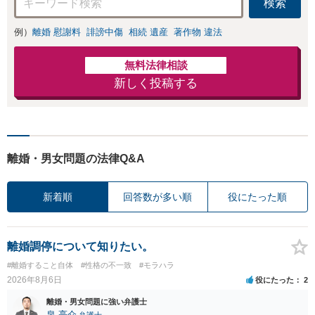
検索
例）
離婚 慰謝料
誹謗中傷
相続 遺産
著作物 違法
無料法律相談
新しく投稿する
離婚・男女問題の法律Q&A
新着順
回答数が多い順
役にたった順
離婚調停について知りたい。
#離婚すること自体
#性格の不一致
#モラハラ
2026年8月6日
役にたった
2
離婚・男女問題に強い弁護士
泉 亮介