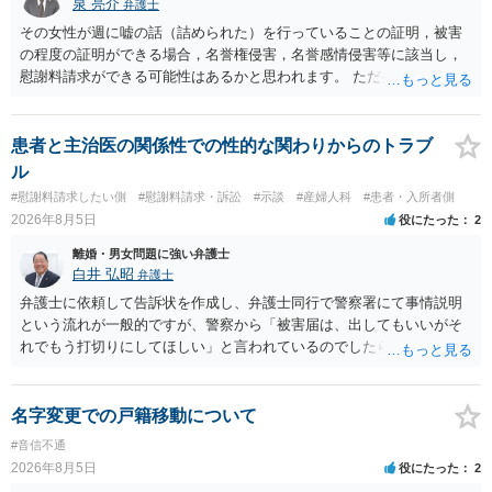
泉 亮介
弁護士
その女性が週に嘘の話（詰められた）を行っていることの証明，被害
の程度の証明ができる場合，名誉権侵害，名誉感情侵害等に該当し，
慰謝料請求ができる可能性はあるかと思われます。 ただ弁護士費用を
考えると費用倒れとなるリスクも考えられるため，慎重にご検討され
た方が良いでしょう。
患者と主治医の関係性での性的な関わりからのトラブ
ル
#慰謝料請求したい側
#慰謝料請求・訴訟
#示談
#産婦人科
#患者・入所者側
2026年8月5日
役にたった
2
離婚・男女問題に強い弁護士
白井 弘昭
弁護士
弁護士に依頼して告訴状を作成し、弁護士同行で警察署にて事情説明
という流れが一般的ですが、警察から「被害届は、出してもいいがそ
れでもう打切りにしてほしい」と言われているのでしたら、あまり結
論は変わらないかもしれないですね。 所轄の警察を飛び越えて、直接
検察庁に訴えるのもありかもしれないですが、実際に捜査をするの
は、結局所轄だと思われますので、やはり結論は変わらないかもしれ
名字変更での戸籍移動について
ないです。 一度、最寄りの「刑事に強い」とうたっている弁護士に相
#音信不通
談してみてはいかがでしょうか。 以上、ご参考まで。
2026年8月5日
役にたった
2