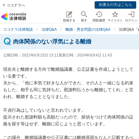
弁護士の方はこちら
ココナラへ
投稿する
探す
閲覧履歴
マイリスト
ログイン
ココナラ法律相談
法律Q&A
離婚・男女問題の法律Q&A
法律Q&A
肉体関係のない浮気による離婚
公開日時：
2021年6月15日 13:11
更新日時：
2024年9月4日 11:43
現在夫と離婚する方向で離婚協議書、公正証書を作成しようとして
いる妻です。

夫から、「他に本気で好きな人ができた、その人と一緒になる約束
もした。相手も同じ気持ちだ。慰謝料払うから離婚してくれ」と言
われ、離婚することとなりました。

不貞行為はしていないと言われています。

提示された慰謝料額も高額だったので、探偵をつけて肉体関係の証
拠を探す等はせず、離婚に応じようと思っています。

この場合、離婚協議書や公正証書には離婚原因をなんと記載するべ