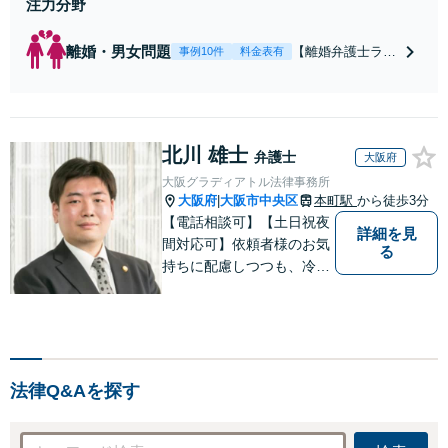
注力分野
離婚・男女問題
【離婚弁護士ラン
事例10件
料金表有
キング全国１位
獲得経験あり】
【初回相談料１時
間１万１０００
北川 雄士
円】【離婚・不倫
弁護士
大阪府
問題に特化／実績
大阪グラディアトル法律事務所
多数】財産分与、
大阪府
大阪市中央区
本町駅
から徒歩3分
|
慰謝料、養育費等
【電話相談可】【土日祝夜
で金銭的に満足で
詳細を見
間対応可】依頼者様のお気
る
きる解決を目指し
持ちに配慮しつつも、冷静
ます。
かつ現実的な解決策を探る
ことが、依頼者様のよりよ
い未来につながると考えて
います。離婚・刑事事件・
相続など何でもご相談くだ
法律Q&Aを探す
さい。