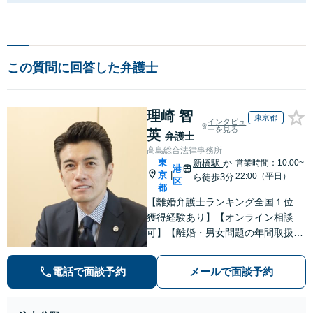
この質問に回答した弁護士
理崎 智
東京都
インタビュ
ーを見る
英
弁護士
高島総合法律事務所
東
新橋駅
か
営業時間：10:00~
港
京
|
22:00（平日）
ら徒歩3分
区
都
【離婚弁護士ランキング全国１位
獲得経験あり】【オンライン相談
可】【離婚・男女問題の年間取扱件
数100件以上】 離婚や男女問題で泣
き寝入りしたくないという方は是非
電話で面談予約
メールで面談予約
ご相談ください。