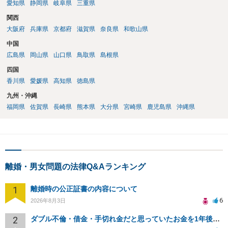
愛知県
静岡県
岐阜県
三重県
関西
大阪府
兵庫県
京都府
滋賀県
奈良県
和歌山県
中国
広島県
岡山県
山口県
鳥取県
島根県
四国
香川県
愛媛県
高知県
徳島県
九州・沖縄
福岡県
佐賀県
長崎県
熊本県
大分県
宮崎県
鹿児島県
沖縄県
離婚・男女問題の法律Q&Aランキング
1
離婚時の公正証書の内容について
6
2026年8月3日
2
ダブル不倫・借金・手切れ金だと思っていたお金を1年後いまさら脅迫罪として通知書が来てまとめて請求