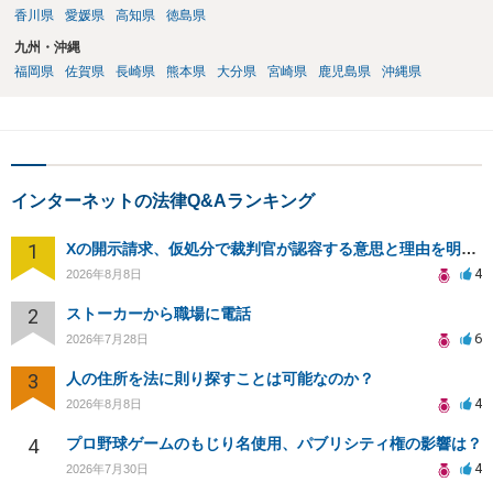
香川県
愛媛県
高知県
徳島県
九州・沖縄
福岡県
佐賀県
長崎県
熊本県
大分県
宮崎県
鹿児島県
沖縄県
インターネットの法律Q&Aランキング
1
Xの開示請求、仮処分で裁判官が認容する意思と理由を明確化しても、相手側は争って引き延ばしますか
4
2026年8月8日
2
ストーカーから職場に電話
6
2026年7月28日
3
人の住所を法に則り探すことは可能なのか？
4
2026年8月8日
4
プロ野球ゲームのもじり名使用、パブリシティ権の影響は？
4
2026年7月30日