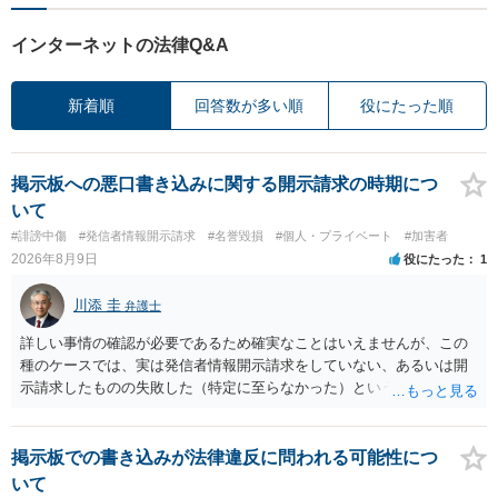
インターネットの法律Q&A
新着順
回答数が多い順
役にたった順
掲示板への悪口書き込みに関する開示請求の時期につ
いて
#誹謗中傷
#発信者情報開示請求
#名誉毀損
#個人・プライベート
#加害者
2026年8月9日
役にたった
1
川添 圭
弁護士
詳しい事情の確認が必要であるため確実なことはいえませんが、この
種のケースでは、実は発信者情報開示請求をしていない、あるいは開
示請求したものの失敗した（特定に至らなかった）という事案が比較
的多いです（特に、発信者情報開示請求を行ったことを誇示するよう
な投稿をする場合にはなおさら）。
掲示板での書き込みが法律違反に問われる可能性につ
いて