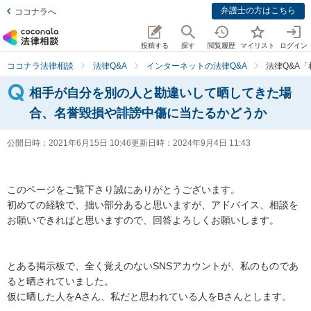
弁護士の方はこちら
ココナラへ
投稿する
探す
閲覧履歴
マイリスト
ログイン
ココナラ法律相談
法律Q&A
インターネットの法律Q&A
法律Q&A
相手が自分を別の人と勘違いして晒してきた場
合、名誉毀損や誹謗中傷に当たるかどうか
公開日時：
2021年6月15日 10:46
更新日時：
2024年9月4日 11:43
このページをご覧下さり誠にありがとうございます。

初めての経験で、拙い部分あると思いますが、アドバイス、相談を
お願いできればと思いますので、回答よろしくお願いします。

とある掲示板で、全く覚えのないSNSアカウントが、私のものであ
ると晒されていました。

仮に晒した人をAさん、私だと思われている人をBさんとします。
