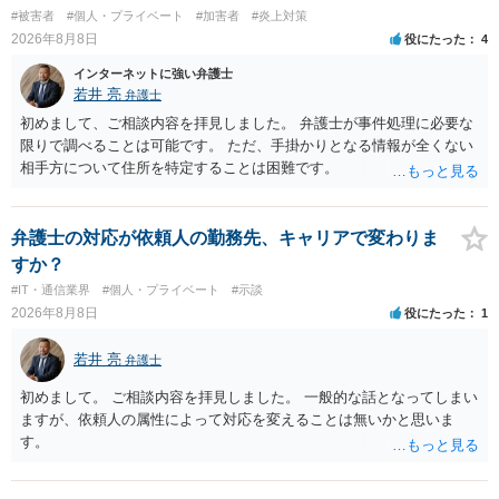
#被害者
#個人・プライベート
#加害者
#炎上対策
2026年8月8日
役にたった
4
インターネットに強い弁護士
若井 亮
弁護士
初めまして、ご相談内容を拝見しました。 弁護士が事件処理に必要な
限りで調べることは可能です。 ただ、手掛かりとなる情報が全くない
相手方について住所を特定することは困難です。
弁護士の対応が依頼人の勤務先、キャリアで変わりま
すか？
#IT・通信業界
#個人・プライベート
#示談
2026年8月8日
役にたった
1
若井 亮
弁護士
初めまして。 ご相談内容を拝見しました。 一般的な話となってしまい
ますが、依頼人の属性によって対応を変えることは無いかと思いま
す。