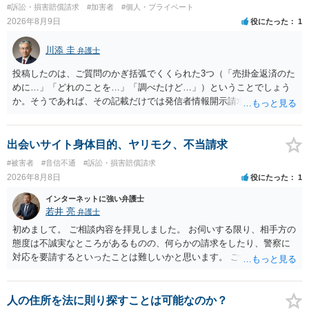
#訴訟・損害賠償請求
#加害者
#個人・プライベート
2026年8月9日
役にたった
1
川添 圭
弁護士
投稿したのは、ご質問のかぎ括弧でくくられた3つ（「売掛金返済のた
めに…」「どれのことを…」「調べたけど…」）ということでしょう
か。そうであれば、その記載だけでは発信者情報開示請求が認められ
るような内容ではありません（申し立ててもほぼ門前払いに近い）。
ただ、「328が名誉毀損、偽計業務妨害、侮辱罪、ストーカー等に関す
る法律違反に該当するといわれ」とのことですので、ご質問に書かれ
出会いサイト身体目的、ヤリモク、不当請求
ていない何らかの背景事情があれば、回答は180度変わるかもしれませ
#被害者
#音信不通
#訴訟・損害賠償請求
ん。公開の場で詳細を投稿することは不適当と思われますので、弁護
2026年8月8日
役にたった
1
士へ直接相談した方がよいでしょう。
インターネットに強い弁護士
若井 亮
弁護士
初めまして。 ご相談内容を拝見しました。 お伺いする限り、相手方の
態度は不誠実なところがあるものの、何らかの請求をしたり、警察に
対応を要請するといったことは難しいかと思います。 ご参考になれば
幸いです。
人の住所を法に則り探すことは可能なのか？