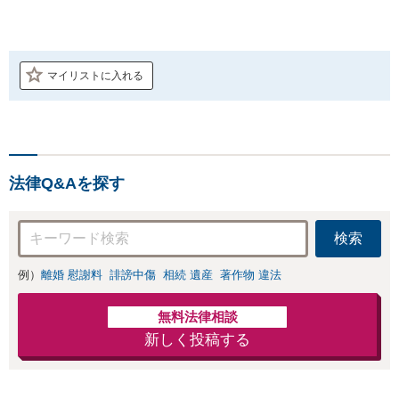
マイリストに入れる
法律Q&Aを探す
検索
例）
離婚 慰謝料
誹謗中傷
相続 遺産
著作物 違法
無料法律相談
新しく投稿する