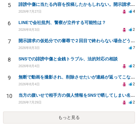
5
誹謗中傷に当たる内容を投稿したかもしれない。開示請求や民事刑事裁判に発展しうるのか教えて欲しい。
4
2026年7月27日
6
LINEで会社批判、警察が立件する可能性は？
2
2026年8月3日
7
開示請求の仮処分での審尋で２回目で終わらない場合どうしたらいいですか
7
2026年8月3日
8
SNSでの誹謗中傷と金銭トラブル、法的対応の相談
2
2026年8月4日
9
無断で動画を撮影され、削除させたいが連絡が返ってこない。
2
2026年8月4日
10
当方の腹いせで相手方の個人情報をSNSで晒してしまい名誉毀損させてしまったかもしれない
2
2026年7月29日
もっと見る