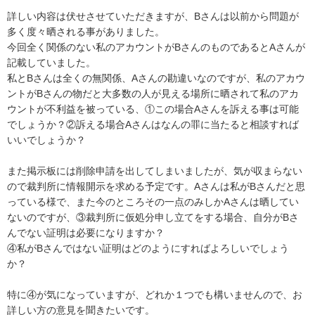
詳しい内容は伏せさせていただきますが、Bさんは以前から問題が
多く度々晒される事がありました。

今回全く関係のない私のアカウントがBさんのものであるとAさんが
記載していました。

私とBさんは全くの無関係、Aさんの勘違いなのですが、私のアカウ
ントがBさんの物だと大多数の人が見える場所に晒されて私のアカ
ウントが不利益を被っている、①この場合Aさんを訴える事は可能
でしょうか？②訴える場合Aさんはなんの罪に当たると相談すれば
いいでしょうか？

また掲示板には削除申請を出してしまいましたが、気が収まらない
ので裁判所に情報開示を求める予定です。Aさんは私がBさんだと思
っている様で、また今のところその一点のみしかAさんは晒してい
ないのですが、③裁判所に仮処分申し立てをする場合、自分がBさ
んでない証明は必要になりますか？

④私がBさんではない証明はどのようにすればよろしいでしょう
か？

特に④が気になっていますが、どれか１つでも構いませんので、お
詳しい方の意見を聞きたいです。
