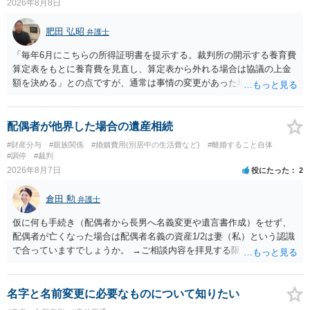
2026年8月8日
肥田 弘昭
弁護士
「毎年6月にこちらの所得証明書を提示する。裁判所の開示する養育費
算定表をもとに養育費を見直し、算定表から外れる場合は協議の上金
額を決める」との点ですが、通常は事情の変更があった場合に変更し
ますので妥当とまでは言えないかと思います。「養育費は当初予測出
来なかった事情の変更により双方協議の上増減出来る」と「通知義務
に勤務先」が含まれているので、私に収入が入った事は相手に通知が
配偶者が他界した場合の遺産相続
行く事になり、上記のような文言が無くても養育費の見直しは適宜出
#財産分与
#親族関係
#婚姻費用(別居中の生活費など)
#離婚すること自体
来るかと思うのですが違うのでしょうか？との点はそのとおりかと思
#調停
#裁判
います。養育費は事情の変更があった場合に変更するので毎年見直す
2026年8月7日
役にたった
2
ことはあまりないです。ご参考にしてください。
倉田 勲
弁護士
仮に何も手続き（配偶者から長男へ名義変更や遺言書作成）をせず、
配偶者が亡くなった場合は配偶者名義の資産1/2は妻（私）という認識
で合っていますでしょうか。 →ご相談内容を拝見する限りでは、その
認識で合ってはいます。 なお、逆に１/２しか権利がないため、自宅を
完全に所有する場合は、他の相続人に対して自宅の評価額の１/２の代
償金の支払いが必要になります。
名字と名前変更に必要なものについて知りたい