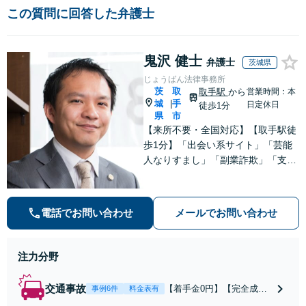
この質問に回答した弁護士
鬼沢 健士
弁護士
茨城県
じょうばん法律事務所
茨
取
取手駅
から
営業時間：本
城
手
|
日定休日
徒歩1分
県
市
【来所不要・全国対応】【取手駅徒
歩1分】「出会い系サイト」「芸能
人なりすまし」「副業詐欺」「支援
金詐欺」このような詐欺被害のご相
談は私にお任せください！労働問題
は不当解雇・雇い止め・残業代未払
電話でお問い合わせ
メールでお問い合わせ
いの相談【完全成功報酬制】【相談
料着手金0円】
注力分野
交通事故
【着手金0円】【完全成功
事例6件
料金表有
報酬制】【取手駅1分】死