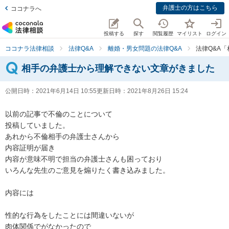
弁護士の方はこちら
ココナラへ
投稿する
探す
閲覧履歴
マイリスト
ログイン
ココナラ法律相談
法律Q&A
離婚・男女問題の法律Q&A
法律Q&A
相手の弁護士から理解できない文章がきました
公開日時：
2021年6月14日 10:55
更新日時：
2021年8月26日 15:24
以前の記事で不倫のことについて

投稿していました。

あれから不倫相手の弁護士さんから

内容証明が届き

内容が意味不明で担当の弁護士さんも困っており

いろんな先生のご意見を煽りたく書き込みました。

内容には

性的な行為をしたことには間違いないが

肉体関係でがなかったので
