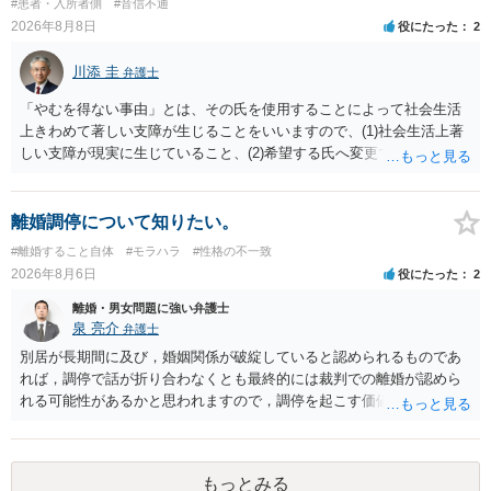
#患者・入所者側
#音信不通
2026年8月8日
役にたった
2
川添 圭
弁護士
「やむを得ない事由」とは、その氏を使用することによって社会生活
上きわめて著しい支障が生じることをいいますので、(1)社会生活上著
しい支障が現実に生じていること、(2)希望する氏へ変更できればその
支障が解消できる（解消される）ことを、具体的な資料をもって説明
できるかどうかがポイントです。 記録中に現れた一切の事情が判断対
象ですので、上記(1)と(2)を説明できる資料は全て（ただし理路整然
離婚調停について知りたい。
に）提出することが必要になります。「フラッシュバック」とのこと
#離婚すること自体
#モラハラ
#性格の不一致
なので、例えば、医学上確立されているPTSDの診断基準に合致した説
2026年8月6日
役にたった
2
明とそれに沿う資料の提出が必要になってくるように思います。 精神
的・心理的な理由の氏変更は様々な意味でハードルがかなり高く、弁
離婚・男女問題に強い弁護士
護士へ依頼しても苦労することが強く予想されるところです。、もし
泉 亮介
弁護士
本人申立てをお考えであれば、医学知識はもちろん法律知識も要求さ
別居が長期間に及び，婚姻関係が破綻していると認められるものであ
れますので、性急な申立てをせず、知識と資料をしっかりと揃えて、
れば，調停で話が折り合わなくとも最終的には裁判での離婚が認めら
万全の体制で申立てに臨んだ方がよいと思われます。
れる可能性があるかと思われますので，調停を起こす価値はあるよう
に思われます。 もっとも，調停については，お互いの合意がない限り
は調停が成立するということはないため，相手が合意するメリットを
だしてでも調停で終わらせるよう努めるのか，裁判離婚を見据えて調
もっとみる
停での離婚に固執しないかいずれかの対応は必要となるかと思われま