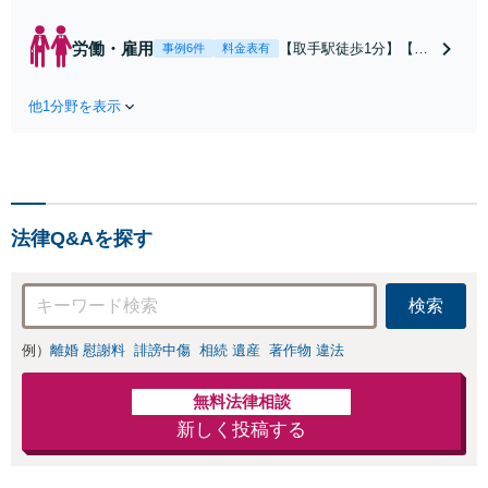
亡事故・重度後遺障害に実
績多数あり！3カ月以内ス
労働・雇用
【取手駅徒歩1分】【オ
事例6件
料金表有
ピード解決／示談金0円→5
ンライン相談可】【労
00万円の事例も「死亡事故
働問題の多彩な解決方
の慰謝料請求は遺族の正当
他1分野を表示
法をご提案】「会社と
な権利です」【24時間予約
争うのは気が引ける」
受付】【休日・電話相談
「残業代不払いは何が
可】【全国出張対応】
証拠になるの？」ご相
談で悩みを解消！使用
期間中の解雇も解決金
法律Q&Aを探す
あり／コロナ関係の解
雇・残業代未払いも対
応可【相談無料】
検索
例）
離婚 慰謝料
誹謗中傷
相続 遺産
著作物 違法
無料法律相談
新しく投稿する