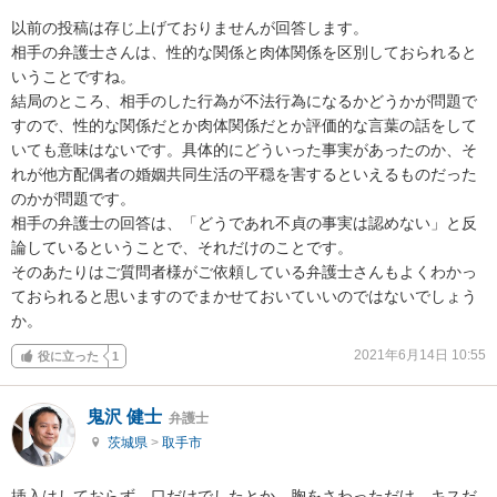
以前の投稿は存じ上げておりませんが回答します。

相手の弁護士さんは、性的な関係と肉体関係を区別しておられると
いうことですね。

結局のところ、相手のした行為が不法行為になるかどうかが問題で
すので、性的な関係だとか肉体関係だとか評価的な言葉の話をして
いても意味はないです。具体的にどういった事実があったのか、そ
れが他方配偶者の婚姻共同生活の平穏を害するといえるものだった
のかが問題です。

相手の弁護士の回答は、「どうであれ不貞の事実は認めない」と反
論しているということで、それだけのことです。

そのあたりはご質問者様がご依頼している弁護士さんもよくわかっ
ておられると思いますのでまかせておいていいのではないでしょう
か。
2021年6月14日 10:55
役に立った
1
鬼沢 健士
弁護士
茨城県
>
取手市
挿入はしておらず、口だけでしたとか、胸をさわっただけ、キスだ