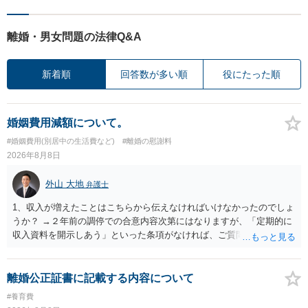
離婚・男女問題の法律Q&A
新着順
回答数が多い順
役にたった順
婚姻費用減額について。
#婚姻費用(別居中の生活費など)
#離婚の慰謝料
2026年8月8日
外山 大地
弁護士
1、収入が増えたことはこちらから伝えなければいけなかったのでしょ
うか？ →２年前の調停での合意内容次第にはなりますが、「定期的に
収入資料を開示しあう」といった条項がなければ、ご質問者様から相
手方に収入が増えたことを伝える義務はございません。 2、希望額で
合意した場合も収入証明で算定表通りに決まりますでしょうか？ →算
定表は一つの目安に過ぎませんので、合意した希望額が算定表で算出
離婚公正証書に記載する内容について
された金額と異なっていたとしても、合意した希望額が婚姻費用の金
#養育費
額となります。