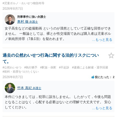
#児童ポルノ・わいせつ物頒布等
2026年8月7日
刑事事件に強い弁護士
奥村 徹
弁護士
女子高生などの盗撮動画 というのが漠然としていて正確な回答ができ
ません。 一般論としては、裸とか性交場面であれば購入者は児童ポル
ノ単純所持罪（7条1項）を疑われます。
過去の公然わいせつ行為に関する法的リスクについ
て。
#公然わいせつ
#執行猶予
#釈放・保釈
#不起訴
#逮捕による解雇・退学回避
#前科・前歴をつけたくない
2026年8月7日
役にたった
2
竹本 真紀
弁護士
本件につきましては，犯罪に該当しません。 したがって，今後も問題
となることはなく，心配する必要はないとの理解で大丈夫です。 安心
してください。