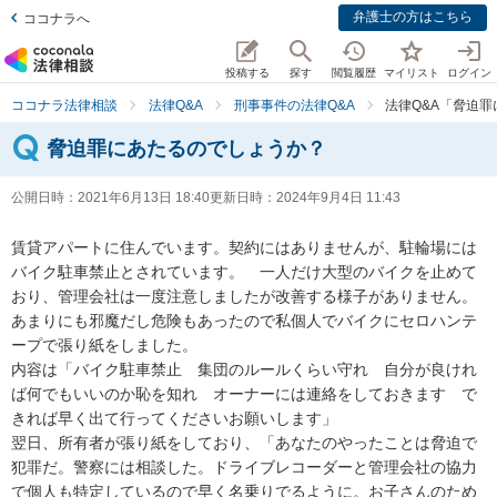
弁護士の方はこちら
ココナラへ
投稿する
探す
閲覧履歴
マイリスト
ログイン
ココナラ法律相談
法律Q&A
刑事事件の法律Q&A
法律Q&A「脅迫
脅迫罪にあたるのでしょうか？
公開日時：
2021年6月13日 18:40
更新日時：
2024年9月4日 11:43
賃貸アパートに住んでいます。契約にはありませんが、駐輪場には
バイク駐車禁止とされています。　一人だけ大型のバイクを止めて
おり、管理会社は一度注意しましたが改善する様子がありません。

あまりにも邪魔だし危険もあったので私個人でバイクにセロハンテ
ープで張り紙をしました。

内容は「バイク駐車禁止　集団のルールくらい守れ　自分が良けれ
ば何でもいいのか恥を知れ　オーナーには連絡をしておきます　で
きれば早く出て行ってくださいお願いします」

翌日、所有者が張り紙をしており、「あなたのやったことは脅迫で
犯罪だ。警察には相談した。ドライブレコーダーと管理会社の協力
で個人も特定しているので早く名乗りでるように。お子さんのため