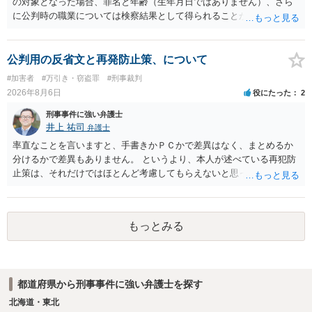
の対象となった場合、罪名と年齢（生年月日ではありません）、さら
に公判時の職業については検察結果として得られることが通常です。
公判用の反省文と再発防止策、について
#加害者
#万引き・窃盗罪
#刑事裁判
2026年8月6日
役にたった
2
刑事事件に強い弁護士
井上 祐司
弁護士
率直なことを言いますと、手書きかＰＣかで差異はなく、まとめるか
分けるかで差異もありません。 というより、本人が述べている再犯防
止策は、それだけではほとんど考慮してもらえないと思った方が良い
です。 提出するのであれば、 ・具体的に自身が受けているプログラム
やカウンセリング・治療の内容 ・利用している再犯防止策（例えば保
護観察所と連携した職業支援の内容や具体的な就労・監督状況） ・監
もっとみる
督者の証言 など、証拠で担保された客観性と実現可能性があるもので
なければあまり意味がありません。 もともと執行猶予が狙える事案で
あれば本人の反省の言葉だけで十分であり、実刑となるか微妙な事案
では、本人が再発防止策をいくら述べてもほとんど効果は望めないと
都道府県から刑事事件に強い弁護士を探す
いうのが実感です。
北海道・東北