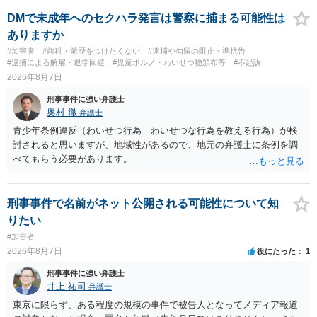
DMで未成年へのセクハラ発言は警察に捕まる可能性は
ありますか
#加害者
#前科・前歴をつけたくない
#逮捕や勾留の阻止・準抗告
#逮捕による解雇・退学回避
#児童ポルノ・わいせつ物頒布等
#不起訴
2026年8月7日
刑事事件に強い弁護士
奥村 徹
弁護士
青少年条例違反（わいせつ行為 わいせつな行為を教える行為）が検
討されると思いますが、地域性があるので、地元の弁護士に条例を調
べてもらう必要があります。
刑事事件で名前がネット公開される可能性について知
りたい
#加害者
2026年8月7日
役にたった
1
刑事事件に強い弁護士
井上 祐司
弁護士
東京に限らず、ある程度の規模の事件で被告人となってメディア報道