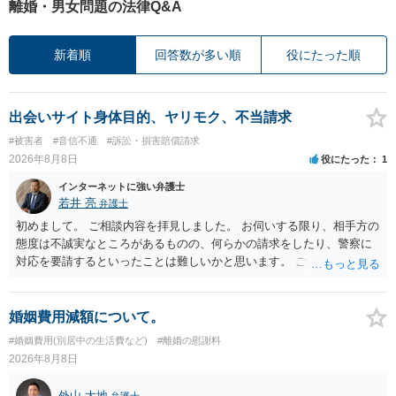
離婚・男女問題の法律Q&A
新着順
回答数が多い順
役にたった順
出会いサイト身体目的、ヤリモク、不当請求
#被害者
#音信不通
#訴訟・損害賠償請求
2026年8月8日
役にたった
1
インターネットに強い弁護士
若井 亮
弁護士
初めまして。 ご相談内容を拝見しました。 お伺いする限り、相手方の
態度は不誠実なところがあるものの、何らかの請求をしたり、警察に
対応を要請するといったことは難しいかと思います。 ご参考になれば
幸いです。
婚姻費用減額について。
#婚姻費用(別居中の生活費など)
#離婚の慰謝料
2026年8月8日
外山 大地
弁護士