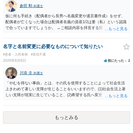
倉田 勲
弁護士
仮に何も手続き（配偶者から長男へ名義変更や遺言書作成）をせず、
配偶者が亡くなった場合は配偶者名義の資産1/2は妻（私）という認識
で合っていますでしょうか。 →ご相談内容を拝見する限りでは、その
認識で合ってはいます。 なお、逆に１/２しか権利がないため、自宅を
完全に所有する場合は、他の相続人に対して自宅の評価額の１/２の代
償金の支払いが必要になります。
名字と名前変更に必要なものについて知りたい
#患者・入所者側
#音信不通
2026年8月8日
役にたった
2
川添 圭
弁護士
「やむを得ない事由」とは、その氏を使用することによって社会生活
上きわめて著しい支障が生じることをいいますので、(1)社会生活上著
しい支障が現実に生じていること、(2)希望する氏へ変更できればその
支障が解消できる（解消される）ことを、具体的な資料をもって説明
できるかどうかがポイントです。 記録中に現れた一切の事情が判断対
象ですので、上記(1)と(2)を説明できる資料は全て（ただし理路整然
もっとみる
に）提出することが必要になります。「フラッシュバック」とのこと
なので、例えば、医学上確立されているPTSDの診断基準に合致した説
明とそれに沿う資料の提出が必要になってくるように思います。 精神