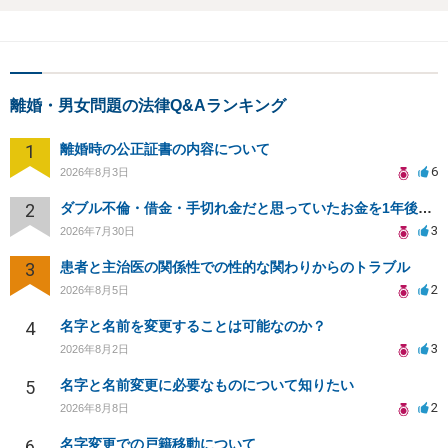
離婚・男女問題の法律Q&Aランキング
1
離婚時の公正証書の内容について
6
2026年8月3日
2
ダブル不倫・借金・手切れ金だと思っていたお金を1年後いまさら脅迫罪として通知書が来てまとめて請求
3
2026年7月30日
3
患者と主治医の関係性での性的な関わりからのトラブル
2
2026年8月5日
4
名字と名前を変更することは可能なのか？
3
2026年8月2日
5
名字と名前変更に必要なものについて知りたい
2
2026年8月8日
6
名字変更での戸籍移動について