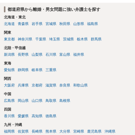
的・心理的な理由の氏変更は様々な意味でハードルがかなり高く、弁
都道府県から離婚・男女問題に強い弁護士を探す
護士へ依頼しても苦労することが強く予想されるところです。、もし
本人申立てをお考えであれば、医学知識はもちろん法律知識も要求さ
北海道・東北
れますので、性急な申立てをせず、知識と資料をしっかりと揃えて、
北海道
青森県
岩手県
宮城県
秋田県
山形県
福島県
万全の体制で申立てに臨んだ方がよいと思われます。
関東
東京都
神奈川県
千葉県
埼玉県
茨城県
栃木県
群馬県
北陸・甲信越
新潟県
長野県
山梨県
石川県
富山県
福井県
東海
愛知県
静岡県
岐阜県
三重県
関西
大阪府
兵庫県
京都府
滋賀県
奈良県
和歌山県
中国
広島県
岡山県
山口県
鳥取県
島根県
四国
香川県
愛媛県
高知県
徳島県
九州・沖縄
福岡県
佐賀県
長崎県
熊本県
大分県
宮崎県
鹿児島県
沖縄県