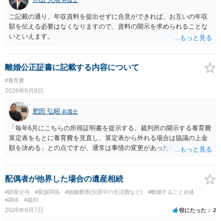
ご記載の通り、年収資料を提出せずに合意ができれば、お互いの年収
額を伝える必要はなくなりますので、資料の開示を求められることな
いといえます。
離婚公正証書に記載する内容について
#養育費
2026年8月8日
肥田 弘昭
弁護士
「毎年6月にこちらの所得証明書を提示する。裁判所の開示する養育費
算定表をもとに養育費を見直し、算定表から外れる場合は協議の上金
額を決める」との点ですが、通常は事情の変更があった場合に変更し
ますので妥当とまでは言えないかと思います。「養育費は当初予測出
来なかった事情の変更により双方協議の上増減出来る」と「通知義務
に勤務先」が含まれているので、私に収入が入った事は相手に通知が
配偶者が他界した場合の遺産相続
行く事になり、上記のような文言が無くても養育費の見直しは適宜出
#財産分与
#親族関係
#婚姻費用(別居中の生活費など)
#離婚すること自体
来るかと思うのですが違うのでしょうか？との点はそのとおりかと思
#調停
#裁判
います。養育費は事情の変更があった場合に変更するので毎年見直す
2026年8月7日
役にたった
2
ことはあまりないです。ご参考にしてください。