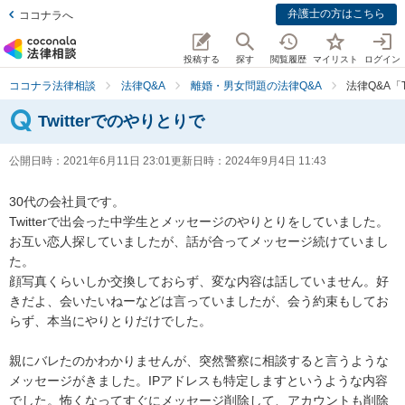
弁護士の方はこちら
ココナラへ
投稿する
探す
閲覧履歴
マイリスト
ログイン
ココナラ法律相談
法律Q&A
離婚・男女問題の法律Q&A
法律Q&A「T
Twitterでのやりとりで
公開日時：
2021年6月11日 23:01
更新日時：
2024年9月4日 11:43
30代の会社員です。

Twitterで出会った中学生とメッセージのやりとりをしていました。

お互い恋人探していましたが、話が合ってメッセージ続けていまし
た。

顔写真くらいしか交換しておらず、変な内容は話していません。好
きだよ、会いたいねーなどは言っていましたが、会う約束もしてお
らず、本当にやりとりだけでした。

親にバレたのかわかりませんが、突然警察に相談すると言うような
メッセージがきました。IPアドレスも特定しますというような内容
でした。怖くなってすぐにメッセージ削除して、アカウントも削除