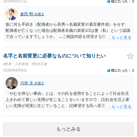
2026年8月7日
役にたった
2
ことはあまりないです。ご参考にしてください。
倉田 勲
弁護士
仮に何も手続き（配偶者から長男へ名義変更や遺言書作成）をせず、
配偶者が亡くなった場合は配偶者名義の資産1/2は妻（私）という認識
で合っていますでしょうか。 →ご相談内容を拝見する限りでは、その
認識で合ってはいます。 なお、逆に１/２しか権利がないため、自宅を
完全に所有する場合は、他の相続人に対して自宅の評価額の１/２の代
償金の支払いが必要になります。
名字と名前変更に必要なものについて知りたい
#患者・入所者側
#音信不通
2026年8月8日
役にたった
2
川添 圭
弁護士
「やむを得ない事由」とは、その氏を使用することによって社会生活
上きわめて著しい支障が生じることをいいますので、(1)社会生活上著
しい支障が現実に生じていること、(2)希望する氏へ変更できればその
支障が解消できる（解消される）ことを、具体的な資料をもって説明
できるかどうかがポイントです。 記録中に現れた一切の事情が判断対
象ですので、上記(1)と(2)を説明できる資料は全て（ただし理路整然
もっとみる
に）提出することが必要になります。「フラッシュバック」とのこと
なので、例えば、医学上確立されているPTSDの診断基準に合致した説