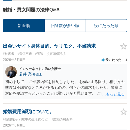
離婚・男女問題の法律Q&A
新着順
回答数が多い順
役にたった順
出会いサイト身体目的、ヤリモク、不当請求
#被害者
#音信不通
#訴訟・損害賠償請求
2026年8月8日
役にたった
1
インターネットに強い弁護士
若井 亮
弁護士
初めまして。 ご相談内容を拝見しました。 お伺いする限り、相手方の
態度は不誠実なところがあるものの、何らかの請求をしたり、警察に
対応を要請するといったことは難しいかと思います。 ご参考になれば
幸いです。
婚姻費用減額について。
#婚姻費用(別居中の生活費など)
#離婚の慰謝料
2026年8月8日