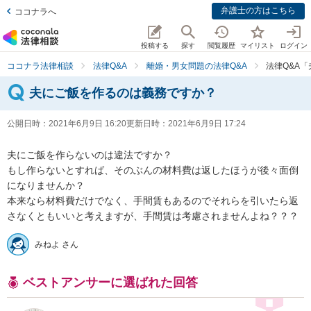
弁護士の方はこちら
ココナラへ
投稿する
探す
閲覧履歴
マイリスト
ログイン
ココナラ法律相談
法律Q&A
離婚・男女問題の法律Q&A
法律Q&A
夫にご飯を作るのは義務ですか？
公開日時：
2021年6月9日 16:20
更新日時：
2021年6月9日 17:24
夫にご飯を作らないのは違法ですか？

もし作らないとすれば、そのぶんの材料費は返したほうが後々面倒
になりませんか？

本来なら材料費だけでなく、手間賃もあるのでそれらを引いたら返
さなくともいいと考えますが、手間賃は考慮されませんよね？？？
みねよ さん
ベストアンサーに選ばれた回答