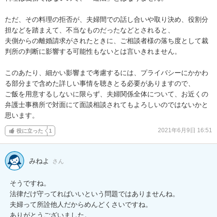
ただ、その料理の拒否が、夫婦間での話し合いや取り決め、役割分
担などを踏まえて、不当なものだったなどとされると、

夫側からの離婚請求がされたときに、ご相談者様の落ち度として裁
判所の判断に影響する可能性もないとは言いきれません。

このあたり、細かい影響まで考慮するには、プライバシーにかかわ
る部分まで含めた詳しい事情を聴きとる必要がありますので、

ご飯を用意するしないに限らず、夫婦関係全体について、お近くの
弁護士事務所で対面にて面談相談されてもよろしいのではないかと
思います。
2021年6月9日 16:51
役に立った
1
みねよ
さん
そうですね。

法律だけ守ってればいいという問題ではありませんね。

夫婦って所詮他人だからめんどくさいですね。

ありがとうございました。