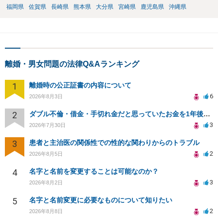
福岡県
佐賀県
長崎県
熊本県
大分県
宮崎県
鹿児島県
沖縄県
離婚・男女問題の法律Q&Aランキング
1
離婚時の公正証書の内容について
6
2026年8月3日
2
ダブル不倫・借金・手切れ金だと思っていたお金を1年後いまさら脅迫罪として通知書が来てまとめて請求
3
2026年7月30日
3
患者と主治医の関係性での性的な関わりからのトラブル
2
2026年8月5日
4
名字と名前を変更することは可能なのか？
3
2026年8月2日
5
名字と名前変更に必要なものについて知りたい
2
2026年8月8日