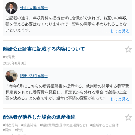
外山 大地
弁護士
ご記載の通り、年収資料を提出せずに合意ができれば、お互いの年収
額を伝える必要はなくなりますので、資料の開示を求められることな
いといえます。
離婚公正証書に記載する内容について
#養育費
2026年8月8日
肥田 弘昭
弁護士
「毎年6月にこちらの所得証明書を提示する。裁判所の開示する養育費
算定表をもとに養育費を見直し、算定表から外れる場合は協議の上金
額を決める」との点ですが、通常は事情の変更があった場合に変更し
ますので妥当とまでは言えないかと思います。「養育費は当初予測出
来なかった事情の変更により双方協議の上増減出来る」と「通知義務
に勤務先」が含まれているので、私に収入が入った事は相手に通知が
配偶者が他界した場合の遺産相続
行く事になり、上記のような文言が無くても養育費の見直しは適宜出
#財産分与
#親族関係
#婚姻費用(別居中の生活費など)
#離婚すること自体
来るかと思うのですが違うのでしょうか？との点はそのとおりかと思
#調停
#裁判
います。養育費は事情の変更があった場合に変更するので毎年見直す