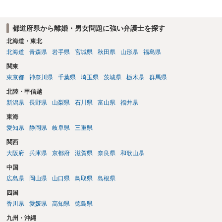
明とそれに沿う資料の提出が必要になってくるように思います。 精神
的・心理的な理由の氏変更は様々な意味でハードルがかなり高く、弁
都道府県から離婚・男女問題に強い弁護士を探す
護士へ依頼しても苦労することが強く予想されるところです。、もし
本人申立てをお考えであれば、医学知識はもちろん法律知識も要求さ
北海道・東北
れますので、性急な申立てをせず、知識と資料をしっかりと揃えて、
北海道
青森県
岩手県
宮城県
秋田県
山形県
福島県
万全の体制で申立てに臨んだ方がよいと思われます。
関東
東京都
神奈川県
千葉県
埼玉県
茨城県
栃木県
群馬県
北陸・甲信越
新潟県
長野県
山梨県
石川県
富山県
福井県
東海
愛知県
静岡県
岐阜県
三重県
関西
大阪府
兵庫県
京都府
滋賀県
奈良県
和歌山県
中国
広島県
岡山県
山口県
鳥取県
島根県
四国
香川県
愛媛県
高知県
徳島県
九州・沖縄