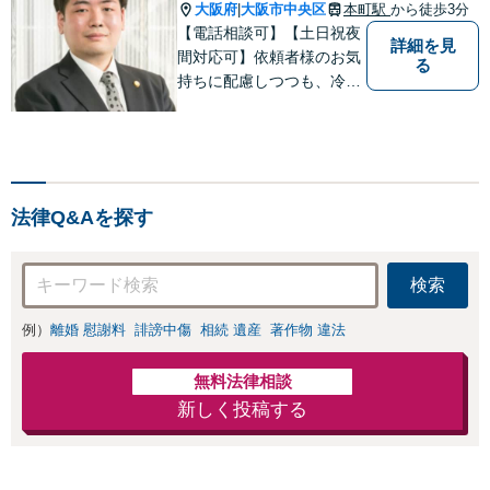
大阪府
大阪市中央区
本町駅
から徒歩3分
|
【電話相談可】【土日祝夜
詳細を見
間対応可】依頼者様のお気
る
持ちに配慮しつつも、冷静
かつ現実的な解決策を探る
ことが、依頼者様のよりよ
い未来につながると考えて
います。離婚・刑事事件・
相続など何でもご相談くだ
法律Q&Aを探す
さい。
検索
例）
離婚 慰謝料
誹謗中傷
相続 遺産
著作物 違法
無料法律相談
新しく投稿する