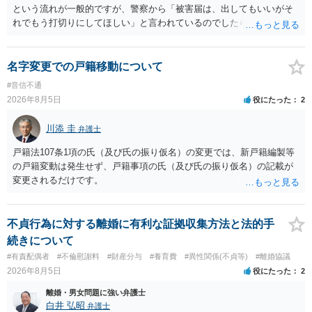
という流れが一般的ですが、警察から「被害届は、出してもいいがそ
れでもう打切りにしてほしい」と言われているのでしたら、あまり結
論は変わらないかもしれないですね。 所轄の警察を飛び越えて、直接
検察庁に訴えるのもありかもしれないですが、実際に捜査をするの
は、結局所轄だと思われますので、やはり結論は変わらないかもしれ
名字変更での戸籍移動について
ないです。 一度、最寄りの「刑事に強い」とうたっている弁護士に相
#音信不通
談してみてはいかがでしょうか。 以上、ご参考まで。
2026年8月5日
役にたった
2
川添 圭
弁護士
戸籍法107条1項の氏（及び氏の振り仮名）の変更では、新戸籍編製等
の戸籍変動は発生せず、戸籍事項の氏（及び氏の振り仮名）の記載が
変更されるだけです。
不貞行為に対する離婚に有利な証拠収集方法と法的手
続きについて
#有責配偶者
#不倫慰謝料
#財産分与
#養育費
#異性関係(不貞等)
#離婚協議
2026年8月5日
役にたった
2
離婚・男女問題に強い弁護士
白井 弘昭
弁護士