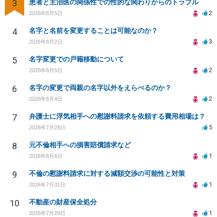
3
患者と主治医の関係性での性的な関わりからのトラブル
2
2026年8月5日
4
名字と名前を変更することは可能なのか？
3
2026年8月2日
5
名字変更での戸籍移動について
2
2026年8月5日
6
名字の変更で両親の名字以外をえらべるのか？
2
2026年8月4日
7
弁護士に浮気相手への慰謝料請求を依頼する費用相場は？
5
2026年7月28日
8
元不倫相手への損害賠償請求など
1
2026年8月6日
9
不倫の慰謝料請求に対する減額交渉の可能性と対策
1
2026年7月31日
10
不動産の財産保全処分
1
2026年7月29日