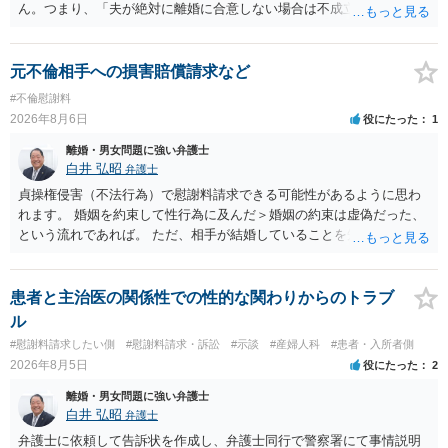
ん。つまり、「夫が絶対に離婚に合意しない場合は不成立になり」、
離婚訴訟を提起して離婚を命じる判決を得て確定しなければ離婚はで
きません。 調停段階での離婚成立を希望するなら、夫が離婚に前向き
になるような条件提示をする等、模索するほかありません（極端な話
元不倫相手への損害賠償請求など
をいえば、夫から「この条件なら離婚してもよい」として提示された
#不倫慰謝料
条件を全部丸呑みする、という方法しかないかもしれません）。た
2026年8月6日
役にたった
1
だ、離婚訴訟をしたくないという考えを見透かされてしまうと、逆に
足下を見られてしまいますので、注意する必要があります。 夫が離婚
離婚・男女問題に強い弁護士
に抵抗する可能性が高いのであれば、むしろ淡々と調停不成立にして
白井 弘昭
弁護士
離婚訴訟で離婚原因を主張し、判決へ持っていく方が近道であること
貞操権侵害（不法行為）で慰謝料請求できる可能性があるように思わ
も少なくありません。見通し等を含め、弁護士へ相談・依頼した方が
れます。 婚姻を約束して性行為に及んだ＞婚姻の約束は虚偽だった、
よいと思います。
という流れであれば。 ただ、相手が結婚していることを知って行為に
及んでいるのであれば、婚姻できないことについて相談者さんの帰責
性も認められそうですので、あまり慰謝料は高額にならないように思
われます。 一度、最寄りの弁護士に相談してみてください。
患者と主治医の関係性での性的な関わりからのトラブ
ル
#慰謝料請求したい側
#慰謝料請求・訴訟
#示談
#産婦人科
#患者・入所者側
2026年8月5日
役にたった
2
離婚・男女問題に強い弁護士
白井 弘昭
弁護士
弁護士に依頼して告訴状を作成し、弁護士同行で警察署にて事情説明