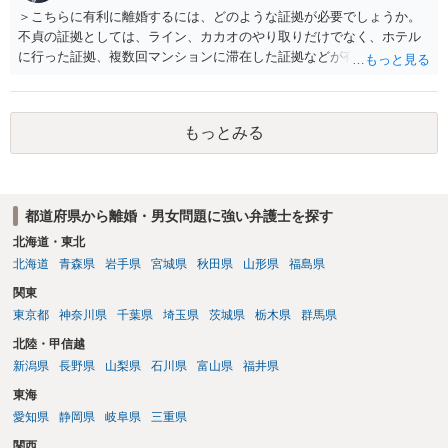
＞こちらに有利に離婚するには、どのような証拠が必要でしょうか。
不貞の証拠としては、ライン、カカオのやり取りだけでなく、ホテル
に行った証拠、複数回マンションに滞在した証拠などが有効です。 不
貞の証拠があれば、離婚をさらに有利に進める（離婚したい時期に離
婚する、慰謝料をとるなど）ことができると思われます。 ただし、不
貞発覚後、長期間同居を続けると、不貞を許したとの評価につながる
もっとみる
場合がありますので、ご注意ください。 以上、ご参考まで。
都道府県から離婚・男女問題に強い弁護士を探す
北海道・東北
北海道
青森県
岩手県
宮城県
秋田県
山形県
福島県
関東
東京都
神奈川県
千葉県
埼玉県
茨城県
栃木県
群馬県
北陸・甲信越
新潟県
長野県
山梨県
石川県
富山県
福井県
東海
愛知県
静岡県
岐阜県
三重県
関西