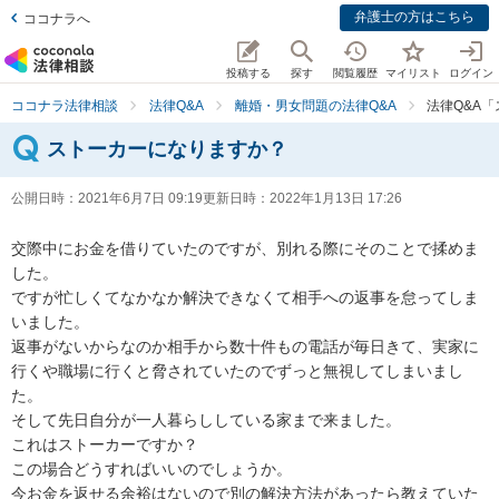
弁護士の方はこちら
ココナラへ
投稿する
探す
閲覧履歴
マイリスト
ログイン
ココナラ法律相談
法律Q&A
離婚・男女問題の法律Q&A
法律Q&A
ストーカーになりますか？
公開日時：
2021年6月7日 09:19
更新日時：
2022年1月13日 17:26
交際中にお金を借りていたのですが、別れる際にそのことで揉めま
した。

ですが忙しくてなかなか解決できなくて相手への返事を怠ってしま
いました。

返事がないからなのか相手から数十件もの電話が毎日きて、実家に
行くや職場に行くと脅されていたのでずっと無視してしまいまし
た。

そして先日自分が一人暮らししている家まで来ました。

これはストーカーですか？

この場合どうすればいいのでしょうか。

今お金を返せる余裕はないので別の解決方法があったら教えていた