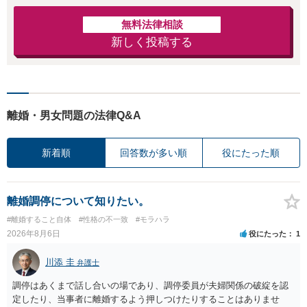
無料法律相談
新しく投稿する
離婚・男女問題の法律Q&A
新着順
回答数が多い順
役にたった順
離婚調停について知りたい。
#離婚すること自体
#性格の不一致
#モラハラ
2026年8月6日
役にたった
1
川添 圭
弁護士
調停はあくまで話し合いの場であり、調停委員が夫婦関係の破綻を認
定したり、当事者に離婚するよう押しつけたりすることはありませ