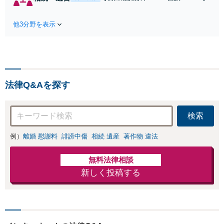
倫の早期解決】
相談可】Google口コミ★4.5【宝
「不利な結果にな
塚駅2分】相続トラブルを多数取
らないように」慰
他3分野を表示
り扱う実績と経験のある弁護士が
謝料・親権・財産
最適な解決策をご提案します。遺
分与、地域密着の
産分割協議の代理や遺言書の作
相談しやすい法律
成、相続放棄はお任せください
事務所でオーダー
【地域密着】
メイドの「後悔し
ない」解決を【夜
法律Q&Aを探す
間休日対応】
検索
例）
離婚 慰謝料
誹謗中傷
相続 遺産
著作物 違法
無料法律相談
新しく投稿する