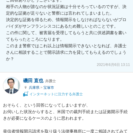
相手の人物が誰なのか状況証拠は十分そろっているのですが、決
定的な証拠が足りないと警察には言われてしまいました。

決定的な証拠を得るため、情報開示をしなければならないがプロ
バイダがサンフランシスコにあるため難しいとのことです。

この件に関して、被害届を受理してもらうと共に供述調書を書い
てもらったところになります。

このまま警察ではこれ以上は情報開示できないとなれば、弁護士
さんに相談することで開示請求に力を貸してもらえるのでしょう
か？
2021年6月6日 13:11
磯田 直也
弁護士
兵庫県
>
宝塚市
インターネットに注力する弁護士
おそらく、という回答になってしまいますが、

お伺いした状況からすると、米国での裁判手続または証拠開示手続
きが必要になるケースのように思われます。

発信者情報開示請求を取り扱う法律事務所に一度ご相談されてみて