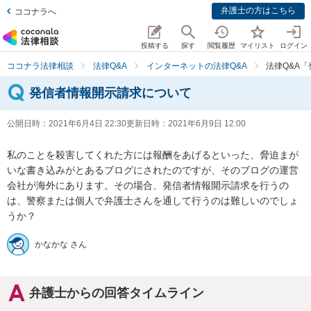
弁護士の方はこちら
ココナラへ
投稿する
探す
閲覧履歴
マイリスト
ログイン
ココナラ法律相談
法律Q&A
インターネットの法律Q&A
法律Q&A
発信者情報開示請求について
公開日時：
2021年6月4日 22:30
更新日時：
2021年6月9日 12:00
私のことを殺害してくれた方には報酬をあげるといった、脅迫まが
いな書き込みがとあるブログにされたのですが、そのブログの運営
会社が海外にあります。その場合、発信者情報開示請求を行うの
は、警察または個人で弁護士さんを通して行うのは難しいのでしょ
うか？
かなかな さん
弁護士からの回答タイムライン