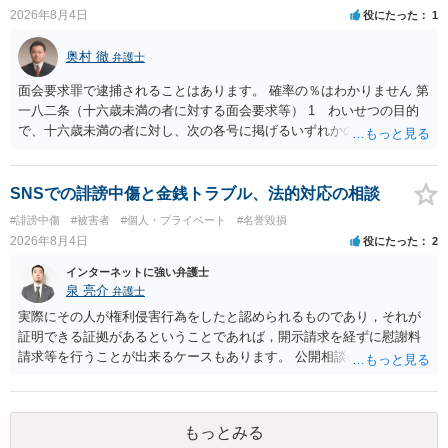
誉棄損として、個人や会社に対する誹謗中傷の不特定多数への公開に
2026年8月4日
役にたった
1
当たるとも思われません。 もちろん、誰がその内容をｃｈａｔｇｐｔ
に入力したかも第三者にしられることはないので、個人や会社の特定
奥村 徹
弁護士
をせずに書き込んだことで（おそらく特定して書き込んだとして
も）、相談者さんが刑事民事の責任に問われることはないでしょう。
面会要求罪で逮捕されることはあります。 確率の％はわかりません 第
私見ながらご参考まで。
一八二条（十六歳未満の者に対する面会要求等） 1 わいせつの目的
で、十六歳未満の者に対し、次の各号に掲げるいずれかの行為をした
者（当該十六歳未満の者が十三歳以上である場合については、その者
が生まれた日より五年以上前の日に生まれた者に限る。）は、一年以
下の拘禁刑又は五十万円以下の罰金に処する。 一 威迫し、偽計を用
SNSでの誹謗中傷と金銭トラブル、法的対応の相談
い又は誘惑して面会を要求すること。 二 拒まれたにもかかわらず、
#誹謗中傷
#被害者
#個人・プライベート
#名誉毀損
反復して面会を要求すること。 三 金銭その他の利益を供与し、又は
2026年8月4日
役にたった
2
その申込み若しくは約束をして面会を要求すること。 2前項の罪を犯
し、よってわいせつの目的で当該十六歳未満の者と面会をした者は、
インターネットに強い弁護士
二年以下の拘禁刑又は百万円以下の罰金に処する。
泉 亮介
弁護士
実際にその人が権利侵害行為をしたと認められるものであり，それが
証明できる証拠があるということであれば，開示請求を経ずに慰謝料
請求等を行うことが出来るケースもあります。 公開相談の場では回答
は難しいかと思われますので，お手持ちの証拠資料を持参の上弁護士
に個別に相談されると良いでしょう。
もっとみる