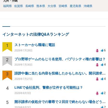
九州・沖縄
福岡県
佐賀県
長崎県
熊本県
大分県
宮崎県
鹿児島県
沖縄県
インターネットの法律Q&Aランキング
1
ストーカーから職場に電話
6
2026年7月28日
2
プロ野球ゲームのもじり名使用、パブリシティ権の影響は？
4
2026年7月30日
3
誹謗中傷に当たる内容を投稿したかもしれない。開示請求や民事刑事裁判に発展しうるのか教えて欲しい。
4
2026年7月27日
4
LINEで会社批判、警察が立件する可能性は？
2
2026年8月3日
5
開示請求の仮処分での審尋で２回目で終わらない場合どうしたらいいですか
7
2026年8月3日