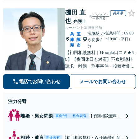
磯田 直
兵庫県
インタビュ
ーを見る
也
弁護士
ルーセント法律事務所
宝塚駅
か
営業時間：09:00
兵
宝
~19:00（平日）
庫
塚
ら徒歩2
|
県
市
分
【初回相談無料｜Google口コミ★4.
5】【夜間休日も対応】不貞慰謝料
請求・離婚・刑事事件・投稿者側発
信者情報開示請求の実績・経験多
数。オーダーメイドのサービスで問
電話でお問い合わせ
メールでお問い合わせ
題解決や事業の推進を強力にサポー
ト【宝塚駅徒歩2分｜電話・WEB面
談で全国対応】
注力分野
離婚・男女問題
【初回相談無料・
事例2件
料金表有
WEB面談/LINE相
談可】Google口コ
ミ★4.5【離婚・不
相続・遺言
【初回相談無料・WEB面談/LINE
料金表有