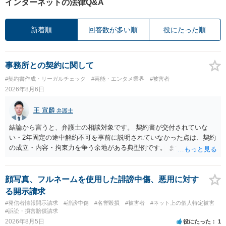
インターネットの法律Q&A
新着順
回答数が多い順
役にたった順
事務所との契約に関して
#契約書作成・リーガルチェック
#芸能・エンタメ業界
#被害者
2026年8月6日
王 宣麟
弁護士
結論から言うと、弁護士の相談対象です。 契約書が交付されていな
い・2年固定の途中解約不可を事前に説明されていなかった点は、契約
の成立・内容・拘束力を争う余地がある典型例です。 まずは、運営と
のやり取り、規約のスクショ等の証拠を集めて、弁護士に相談されて
みてはいかがでしょうか。 また同時並行で（もしまだされていないの
であれば）書面で退所意思の明確化はしておくべきだと考えます。
顔写真、フルネームを使用した誹謗中傷、悪用に対す
る開示請求
#発信者情報開示請求
#誹謗中傷
#名誉毀損
#被害者
#ネット上の個人特定被害
#訴訟・損害賠償請求
2026年8月5日
役にたった
1