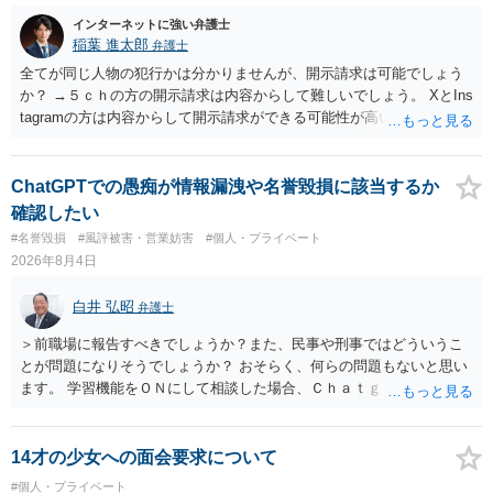
インターネットに強い弁護士
稲葉 進太郎
弁護士
全てが同じ人物の犯行かは分かりませんが、開示請求は可能でしょう
か？ →５ｃｈの方の開示請求は内容からして難しいでしょう。 XとIns
tagramの方は内容からして開示請求ができる可能性が高いでしょう。
ただ、アカウントが削除されていると開示請求は失敗する可能性が高
いでしょう。７月中にアカウントが削除されている場合、今から進め
ても失敗する可能性が高いように思われます。 相手を特定できた場
ChatGPTでの愚痴が情報漏洩や名誉毀損に該当するか
合、相手に全ての弁護士費用を負担させることは可能でしょうか？ →
確認したい
訴訟外の交渉で相手方が認めれば負担させることができるでしょう。
#名誉毀損
#風評被害・営業妨害
#個人・プライベート
訴訟で判決となった場合は、実際の弁護士費用が認められる場合と認
2026年8月4日
められない場合があり何ともいえないところでしょう。
白井 弘昭
弁護士
＞前職場に報告すべきでしょうか？また、民事や刑事ではどういうこ
とが問題になりそうでしょうか？ おそらく、何らの問題もないと思い
ます。 学習機能をＯＮにして相談した場合、Ｃｈａｔｇｐｔがｏｐｅ
ｎＡＩに相談内容を蓄積し、他の質問者への何らかの回答の際に参照
する可能性がありますが、個人名や会社名を特定していない限り、一
般論として抽象化されて回答に織り込まれる可能性が生じるにすぎま
14才の少女への面会要求について
せんので、その情報自体が、秘密情報に当たるとは思えませんし、名
#個人・プライベート