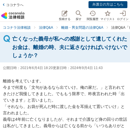
弁護士の方はこちら
ココナラへ
投稿する
探す
閲覧履歴
マイリスト
ログイン
ココナラ法律相談
法律Q&A
離婚・男女問題の法律Q&A
法律Q&A
亡くなった義母が私への感謝として遺してくれた
お金は、離婚の時、夫に返さなければいけないで
しょうか？
公開日時：
2021年6月4日 18:20
更新日時：
2024年9月4日 11:43
離婚を考えています。

今まで何度も「文句があるなら出ていけ。俺の家だ。」と言われて
きたけど我慢してきました。でももう限界で、昨夜言われた時「出
ていきます」と言いました。

「それなら、お袋が死んだ時に渡した金を耳揃えて置いていけ」と
言われました。

義母は4年前に亡くなりましたが、それまで介護など身の回りの世話
は私がしてきました。義母からは亡くなる前から「いつもありがと