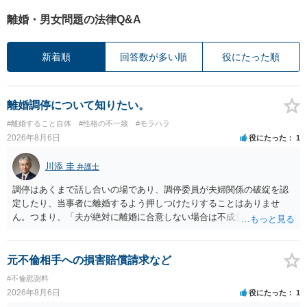
離婚・男女問題の法律Q&A
新着順
回答数が多い順
役にたった順
離婚調停について知りたい。
#離婚すること自体
#性格の不一致
#モラハラ
2026年8月6日
役にたった
1
川添 圭
弁護士
調停はあくまで話し合いの場であり、調停委員が夫婦関係の破綻を認
定したり、当事者に離婚するよう押しつけたりすることはありませ
ん。つまり、「夫が絶対に離婚に合意しない場合は不成立になり」、
離婚訴訟を提起して離婚を命じる判決を得て確定しなければ離婚はで
きません。 調停段階での離婚成立を希望するなら、夫が離婚に前向き
になるような条件提示をする等、模索するほかありません（極端な話
元不倫相手への損害賠償請求など
をいえば、夫から「この条件なら離婚してもよい」として提示された
#不倫慰謝料
条件を全部丸呑みする、という方法しかないかもしれません）。た
2026年8月6日
役にたった
1
だ、離婚訴訟をしたくないという考えを見透かされてしまうと、逆に