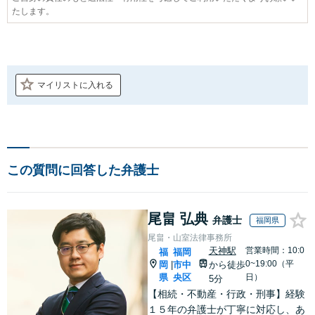
たします。
マイリストに入れる
この質問に回答した弁護士
尾畠 弘典
弁護士
福岡県
尾畠・山室法律事務所
天神駅
営業時間：10:0
福
福岡
0~19:00（平
岡
市中
から徒歩
|
県
央区
日）
5分
【相続・不動産・行政・刑事】経験
１５年の弁護士が丁寧に対応し、あ