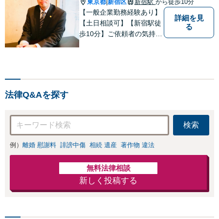
東京都
新宿区
新宿駅
から徒歩10分
|
【一般企業勤務経験あり】
詳細を見
【土日相談可】【新宿駅徒
る
歩10分】ご依頼者の気持ち
を理解できる市民感覚を持
った弁護士です。ぜひご相
談お待ちしております。
法律Q&Aを探す
検索
例）
離婚 慰謝料
誹謗中傷
相続 遺産
著作物 違法
無料法律相談
新しく投稿する