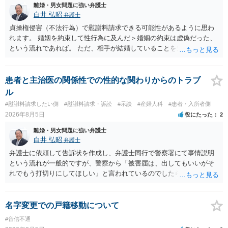
足下を見られてしまいますので、注意する必要があります。 夫が離婚
離婚・男女問題に強い弁護士
に抵抗する可能性が高いのであれば、むしろ淡々と調停不成立にして
白井 弘昭
弁護士
離婚訴訟で離婚原因を主張し、判決へ持っていく方が近道であること
貞操権侵害（不法行為）で慰謝料請求できる可能性があるように思わ
も少なくありません。見通し等を含め、弁護士へ相談・依頼した方が
れます。 婚姻を約束して性行為に及んだ＞婚姻の約束は虚偽だった、
よいと思います。
という流れであれば。 ただ、相手が結婚していることを知って行為に
及んでいるのであれば、婚姻できないことについて相談者さんの帰責
性も認められそうですので、あまり慰謝料は高額にならないように思
われます。 一度、最寄りの弁護士に相談してみてください。
患者と主治医の関係性での性的な関わりからのトラブ
ル
#慰謝料請求したい側
#慰謝料請求・訴訟
#示談
#産婦人科
#患者・入所者側
2026年8月5日
役にたった
2
離婚・男女問題に強い弁護士
白井 弘昭
弁護士
弁護士に依頼して告訴状を作成し、弁護士同行で警察署にて事情説明
という流れが一般的ですが、警察から「被害届は、出してもいいがそ
れでもう打切りにしてほしい」と言われているのでしたら、あまり結
論は変わらないかもしれないですね。 所轄の警察を飛び越えて、直接
検察庁に訴えるのもありかもしれないですが、実際に捜査をするの
は、結局所轄だと思われますので、やはり結論は変わらないかもしれ
名字変更での戸籍移動について
ないです。 一度、最寄りの「刑事に強い」とうたっている弁護士に相
#音信不通
談してみてはいかがでしょうか。 以上、ご参考まで。