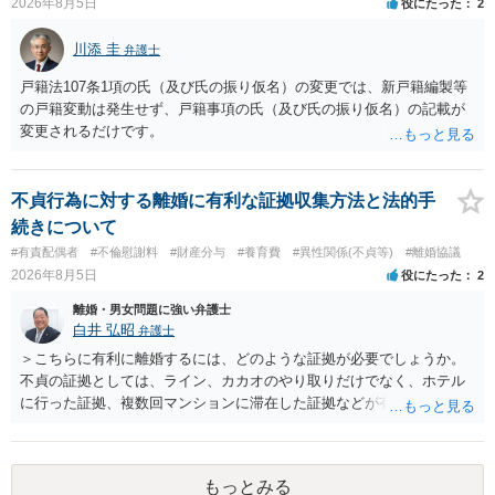
2026年8月5日
役にたった
2
川添 圭
弁護士
戸籍法107条1項の氏（及び氏の振り仮名）の変更では、新戸籍編製等
の戸籍変動は発生せず、戸籍事項の氏（及び氏の振り仮名）の記載が
変更されるだけです。
不貞行為に対する離婚に有利な証拠収集方法と法的手
続きについて
#有責配偶者
#不倫慰謝料
#財産分与
#養育費
#異性関係(不貞等)
#離婚協議
2026年8月5日
役にたった
2
離婚・男女問題に強い弁護士
白井 弘昭
弁護士
＞こちらに有利に離婚するには、どのような証拠が必要でしょうか。
不貞の証拠としては、ライン、カカオのやり取りだけでなく、ホテル
に行った証拠、複数回マンションに滞在した証拠などが有効です。 不
貞の証拠があれば、離婚をさらに有利に進める（離婚したい時期に離
婚する、慰謝料をとるなど）ことができると思われます。 ただし、不
貞発覚後、長期間同居を続けると、不貞を許したとの評価につながる
もっとみる
場合がありますので、ご注意ください。 以上、ご参考まで。