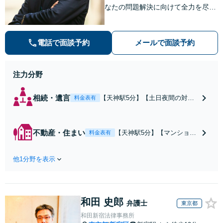
なたの問題解決に向けて全力を尽く
します。【福岡市中央区・天神駅徒
歩５分】
電話で面談予約
メールで面談予約
注力分野
相続・遺言
【天神駅5分】【土日夜間の対応
料金表有
可】複数の相続人がいる複雑な相
続問題も多数経験。行政関連の豊
富なノウハウも活用し、的確な対
不動産・住まい
【天神駅5分】【マンション
料金表有
応で軋轢を減らしながらスピーデ
管理士の資格保有】マンシ
ィーな対応で解決へ導きます。
ョン管理士の資格を保有
【メール／オンライン相談可】
他1分野を表示
し、不動産問題の解決実績
も多数。不動産関係でお困
りの方、管理組合の理事の
方は私にお任せください！
和田 史郎
【メール／オンライン相談
弁護士
東京都
可】
和田新宿法律事務所