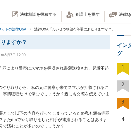
法律相談を投稿する
弁護士を探す
法律Q
ネットの法律Q&A
法律Q&A「わいせつ物頒布等罪にあたりますか？」
たりますか？
イン
グ
1年6月7日 12:00
1
陳列罪により警察にスマホを押収され書類送検され、起訴不起
2
像のやり取りから、私の元に警察が来てスマホが押収されるこ
、事情聴取だけで済むでしょうか？親にも交際を伝えていま
3
罪として以下の内容を行ってしまっているため私も頒布等罪
4
？またdmでやり取りをした相手が逮捕されることはありま
で済むことが多いのでしょうか？
