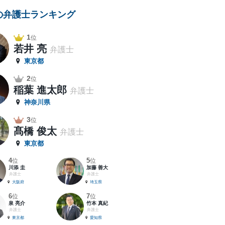
の弁護士ランキング
1
位
若井 亮
弁護士
東京都
2
位
稲葉 進太郎
弁護士
神奈川県
3
位
髙橋 俊太
弁護士
東京都
4
5
位
位
川添 圭
加藤 善大
弁護士
弁護士
大阪府
埼玉県
6
7
位
位
泉 亮介
竹本 真紀
弁護士
弁護士
東京都
愛知県