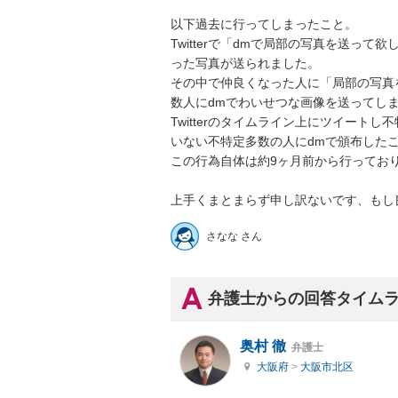
以下過去に行ってしまったこと。

Twitterで「dmで局部の写真を送っ
った写真が送られました。

その中で仲良くなった人に「局部の写真
数人にdmでわいせつな画像を送ってしまい
Twitterのタイムライン上にツイー
いない不特定多数の人にdmで頒布したこと
この行為自体は約9ヶ月前から行っており
上手くまとまらず申し訳ないです、もし
さなな さん
弁護士からの回答タイム
奥村 徹
弁護士
大阪府
>
大阪市北区