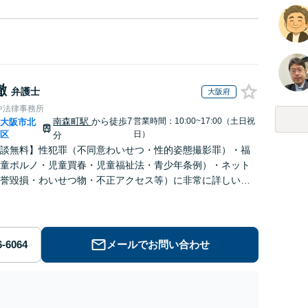
徹
弁護士
大阪府
中法律事務所
南森町駅
から徒歩7
営業時間：10:00~17:00（土日祝
大阪市北
|
区
日）
分
談無料】性犯罪（不同意わいせつ・性的姿態撮影罪）・福
童ポルノ・児童買春・児童福祉法・青少年条例）・ネット
誉毀損・わいせつ物・不正アクセス等）に非常に詳しい弁
メールでお問い合わせ