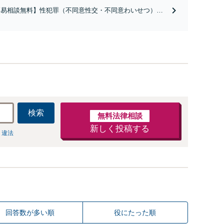
簡易相談無料】性犯罪（不同意性交・不同意わいせつ）・
祉犯（児童ポルノ・児童買春・児童福祉法・青少年条
）・ネット犯罪（名誉毀損・わいせつ物・不正アクセス・
ベンジポルノ罪等）に非常に詳しい弁護士です
検索
無料法律相談
新しく投稿する
 違法
回答数が多い順
役にたった順