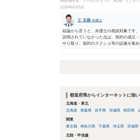
#契約書作成・リーガルチェック
#芸能・エンタメ
2026年8月6日
王 宣麟
弁護士
結論から言うと、弁護士の相談対象です。
説明されていなかった点は、契約の成立・
やり取り、規約のスクショ等の証拠を集め
行で（もしまだされていないのであれば）
都道府県からインターネットに強い
北海道・東北
北海道
青森県
岩手県
宮城県
秋田県
関東
東京都
神奈川県
千葉県
埼玉県
茨城県
北陸・甲信越