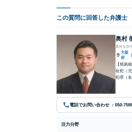
この質問に回答した弁護士
奥村 
奥村＆田
大阪
府
【簡易相
祉犯（児
犯罪（名
護士です
電話でお問い合わせ
注力分野