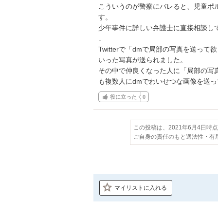
こういうのが警察にバレると、児童ポ
す。

少年事件に詳しい弁護士に直接相談して
↓

Twitterで「dmで局部の写真を送
いった写真が送られました。

その中で仲良くなった人に「局部の写
も複数人にdmでわいせつな画像を送
役に立った
0
この投稿は、2021年6月4日時
ご自身の責任のもと適法性・有
マイリストに入れる