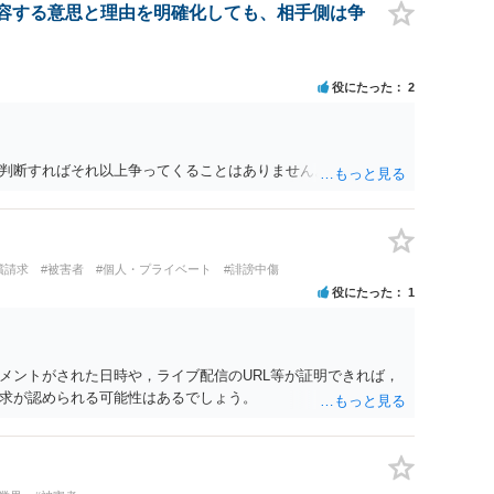
容する意思と理由を明確化しても、相手側は争
役にたった
2
判断すればそれ以上争ってくることはありません。
償請求
#被害者
#個人・プライベート
#誹謗中傷
役にたった
1
メントがされた日時や，ライブ配信のURL等が証明できれば，
求が認められる可能性はあるでしょう。