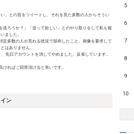
5
て欲しい」との旨をツイートし、それを見た多数の人からそうい
6
を送ろうか？」「送って欲しい」とのやり取りをして私も複
ました。

7
トし不特定多数の人が見れる状況で頒布したこと、画像を要求して
はありません。

、先日アカウントを消してやめました。反省しています。

8
良ければご回答頂けると幸いです。
9
10
ライン