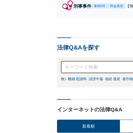
刑事事件
【
事例5件
料金表有
福
例
リ
法律Q&Aを探す
例）
離婚 慰謝料
誹謗中傷
相続 遺産
著作物
インターネットの法律Q&A
新着順