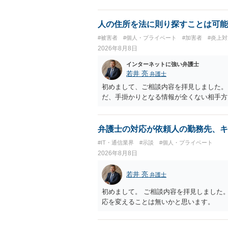
人の住所を法に則り探すことは可能
#被害者
#個人・プライベート
#加害者
#炎上対
2026年8月8日
インターネットに強い弁護士
若井 亮
弁護士
初めまして、ご相談内容を拝見しました。
だ、手掛かりとなる情報が全くない相手方
弁護士の対応が依頼人の勤務先、キ
#IT・通信業界
#示談
#個人・プライベート
2026年8月8日
若井 亮
弁護士
初めまして。 ご相談内容を拝見しました
応を変えることは無いかと思います。