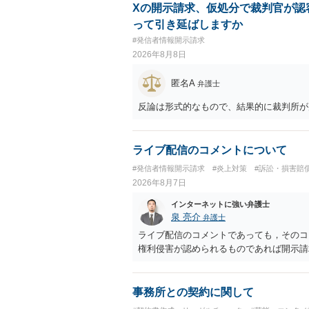
Xの開示請求、仮処分で裁判官が認
って引き延ばしますか
#発信者情報開示請求
2026年8月8日
匿名A
弁護士
反論は形式的なもので、結果的に裁判所が
ライブ配信のコメントについて
#発信者情報開示請求
#炎上対策
#訴訟・損害賠
2026年8月7日
インターネットに強い弁護士
泉 亮介
弁護士
ライブ配信のコメントであっても，そのコ
権利侵害が認められるものであれば開示請
事務所との契約に関して