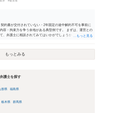
業界
#被害者
 契約書が交付されていない・2年固定の途中解約不可を事前に
内容・拘束力を争う余地がある典型例です。 まずは、運営との
て、弁護士に相談されてみてはいかがでしょうか。 また同時並
書面で退所意思の明確化はしておくべきだと考えます。
もっとみる
弁護士を探す
山形県
福島県
栃木県
群馬県