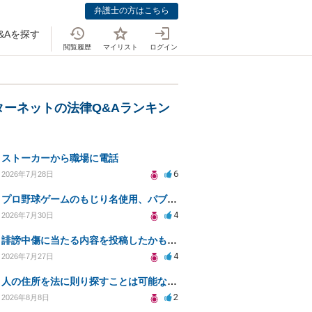
弁護士の方はこちら
&Aを探す
閲覧履歴
マイリスト
ログイン
ターネットの法律Q&Aランキン
ストーカーから職場に電話
6
2026年7月28日
プロ野球ゲームのもじり名使用、パブリシティ権の影響は？
4
2026年7月30日
誹謗中傷に当たる内容を投稿したかもしれない。開示請求や民事刑事裁判に発展しうるのか教えて欲しい。
4
2026年7月27日
人の住所を法に則り探すことは可能なのか？
2
2026年8月8日