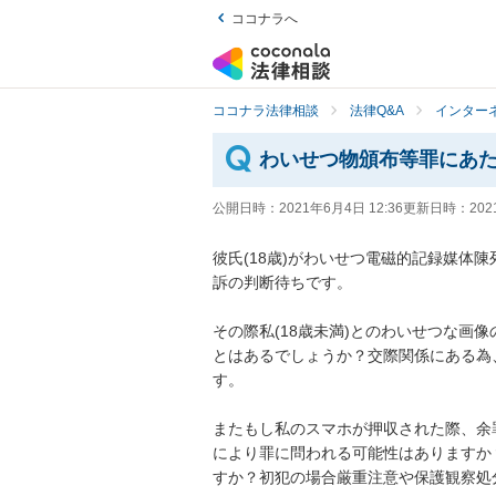
ココナラへ
ココナラ法律相談
法律Q&A
インター
わいせつ物頒布等罪にあ
公開日時：
2021年6月4日 12:36
更新日時：
202
彼氏(18歳)がわいせつ電磁的記録媒体
訴の判断待ちです。

その際私(18歳未満)とのわいせつな画
とはあるでしょうか？交際関係にある為
す。

またもし私のスマホが押収された際、余
により罪に問われる可能性はありますか
すか？初犯の場合厳重注意や保護観察処分