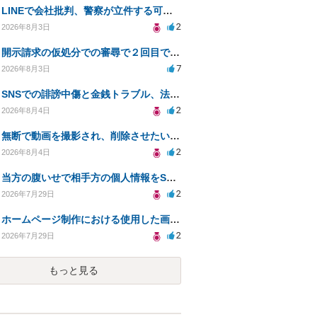
LINEで会社批判、警察が立件する可能性は？
2
2026年8月3日
開示請求の仮処分での審尋で２回目で終わらない場合どうしたらいいですか
7
2026年8月3日
SNSでの誹謗中傷と金銭トラブル、法的対応の相談
2
2026年8月4日
無断で動画を撮影され、削除させたいが連絡が返ってこない。
2
2026年8月4日
当方の腹いせで相手方の個人情報をSNSで晒してしまい名誉毀損させてしまったかもしれない
2
2026年7月29日
ホームページ制作における使用した画像や文章の著作権について
2
2026年7月29日
もっと見る