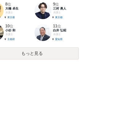
8
9
位
位
大橋 卓生
三村 勇人
弁護士
弁護士
東京都
東京都
10
11
位
位
小杉 和
白井 弘昭
弁護士
弁護士
京都府
愛知県
もっと見る