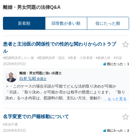
離婚・男女問題の法律Q&A
新着順
回答数が多い順
役にたった順
患者と主治医の関係性での性的な関わりからのトラブ
ル
#慰謝料請求したい側
#慰謝料請求・訴訟
#患者・入所者側
#産婦人科
#示談
2026年8月5日
役にたった
1
離婚・男女問題に強い弁護士
白井 弘昭
弁護士
＞・このケースの場合示談が可能でどんな法的取り決めが可能か
「示談」「取り決め」が可能か否かは相手の態度によります。 「取り
決め」るべき内容は、慰謝料の額、支払い方法、接触禁止条項、口外
禁止条項、被害届けを出さない約束、事実の確認、謝罪文言、などに
なると思います。 おそらく、警察が事件化できないと述べた理由の一
つに、相手が、性的関係を否定したか、合意の上だったと虚偽の供述
名字変更での戸籍移動について
をしたかがあると思われます。 そうすると、相手は、示談書を交わし
#音信不通
取り決めを行う意思はないと考えたほうが良いでしょう。 もし相手が
2026年8月5日
役にたった
2