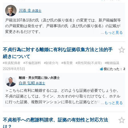
示談書を交わす意思があるのでしたら、上記の内容を入れれるだけ示
談書に入れてください。 ＞・この出来事によって関わった病院への相
川添 圭
弁護士
談や報告はなぜ名誉毀損になるのか。 ただちに名誉棄損には当たりま
せんが、何人もの人に話すと名誉棄損になりえます。 また、業務妨害
戸籍法107条1項の氏（及び氏の振り仮名）の変更では、新戸籍編製等
や不法行為に当たる可能性もあります。 名誉棄損（民事、刑事とも）
の戸籍変動は発生せず、戸籍事項の氏（及び氏の振り仮名）の記載が
は「公然」（不特定又は多数）と「事実」（相手の社会的外務的名誉
変更されるだけです。
を棄損する内容の事実、侮辱とは異なる）を摘示することで成立しま
す。 この事実は、原則的に、「真実」でも該当してしまいます。 です
ので、相談者さんが、病院担当者1人に話すだけでは公然性を欠きます
不貞行為に対する離婚に有利な証拠収集方法と法的手
ので、名誉棄損には当たりません。ただし、さらに多くの人に相談し
続きについて
てしまうと、たとえそれが真実であっても名誉棄損に当たる可能性が
#有責配偶者
#不倫慰謝料
#財産分与
#養育費
#異性関係(不貞等)
#離婚協議
生じることになります。 また、相談者さんが病院に相談することによ
2026年8月5日
役にたった
2
り、相手に仕事上の不利益を与えたり、精神的苦痛を与えると、業務
妨害や不法行為（慰謝料の対象）になりますが、その内容が真実であ
離婚・男女問題に強い弁護士
れば、正当行為として許されます。 ただし、真実かどうかは、相談者
白井 弘昭
弁護士
さんが立証しなければならず、ラインの内容等だけでは、相談者さん
＞こちらに有利に離婚するには、どのような証拠が必要でしょうか。
の合意を全うすることができない状況（不同意性）だったかの立証が
不貞の証拠としては、ライン、カカオのやり取りだけでなく、ホテル
難しい状況のように思われます。 もちろん、医師としては恥ずべき行
に行った証拠、複数回マンションに滞在した証拠などが有効です。 不
為ですし、許されないと思いますが、かえって相談者さんが攻撃対象
貞の証拠があれば、離婚をさらに有利に進める（離婚したい時期に離
にならないよう、十分ご注意ください。 以上、ご参考まで。
婚する、慰謝料をとるなど）ことができると思われます。 ただし、不
貞発覚後、長期間同居を続けると、不貞を許したとの評価につながる
不貞相手への慰謝料請求、証拠の有効性と対応方法
場合がありますので、ご注意ください。 以上、ご参考まで。
は？