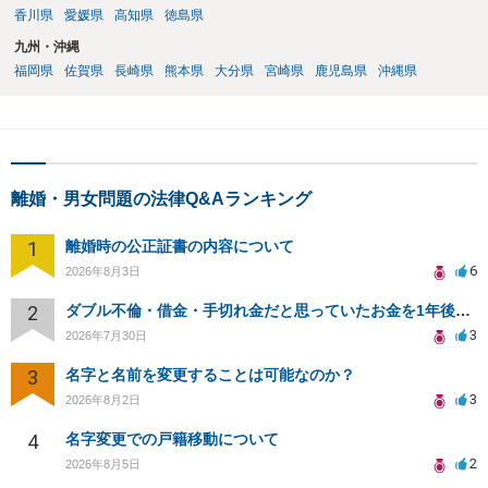
香川県
愛媛県
高知県
徳島県
九州・沖縄
福岡県
佐賀県
長崎県
熊本県
大分県
宮崎県
鹿児島県
沖縄県
離婚・男女問題の法律Q&Aランキング
1
離婚時の公正証書の内容について
6
2026年8月3日
2
ダブル不倫・借金・手切れ金だと思っていたお金を1年後いまさら脅迫罪として通知書が来てまとめて請求
3
2026年7月30日
3
名字と名前を変更することは可能なのか？
3
2026年8月2日
4
名字変更での戸籍移動について
2
2026年8月5日