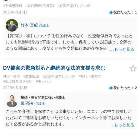
#不倫慰謝料
#異性関係(不貞等)
#慰謝料請求したい側
2026年8月5日
役にたった
1
竹本 真紀
弁護士
【質問①～④】について ①性的行為でなく，性交類似行為であったと
しても慰謝料請求は可能です。しかも，保有している証拠は，交際の
ような関係にあり，少なくとも性交類似行為の存在を確実に証明でき
るものです（裏を返せば，証拠で認められる範囲でしか認めていない
ことを窺わせるものです。）。ですから，慰謝料請求を進めることで
よいと思います。 ただ．慰謝料額については，婚姻破綻に至っていな
DV被害の緊急対応と継続的な法的支援を求む
いとして，この点を考慮されることになるかもしれません。 ②夫との
#DV・暴力
#離婚協議
#慰謝料請求したい側
#暴行・傷害罪
今後のことを考えて書いてもらうか否かを検討するのがよいと思いま
#生活費を渡さない
#モラハラ
す。今ある証拠以上のことを証明（証明力を強めることも含む）でき
2026年8月4日
役にたった
2
るのであれば，前向きに検討を進めるという考え方でもよいでしょ
離婚・男女問題に強い弁護士
う。慰謝料請求としては証拠として使えることが前提であり，その価
泉 亮介
弁護士
値と夫との関係との均衡のように思います。 ③行政書士に委任をして
いるのであれば，どのような内容の委任なのか不明ですが，その行政
こちらで弁護士を探すことは出来ないため，ココナラの中でお探しい
書士との協議になると思います。請求するか，訴訟にするか，その点
ただいてご連絡をお取りいただくか，インターネット等でお探しいた
の見極めや，相手方は性交類似行為は認めているのか，それさえも否
だく必要があるかと思われます。
定しているのかによって，考え方・進め方は変わってくると思いま
す。 ④性交類似行為を認めているにもかかわらず支払を拒否するので