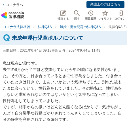
弁護士の方はこちら
ココナラへ
投稿する
探す
閲覧履歴
マイリスト
ログイン
ココナラ法律相談
法律Q&A
離婚・男女問題の法律Q&A
法律Q&A
未成年淫行児童ポルノについて
公開日時：
2021年6月4日 09:18
更新日時：
2024年9月4日 11:43
私は現在17歳です。

去年の8月から半年ほど交際していた今年24歳になる男性がいまし
た。その方と、付き合っているときに性行為をしました。付き合っ
ていたときは好きで、まあいいかという気持ちでした。別れた後も
たまに会っていて、性行為をしていました。その時私は、性行為を
しないと求められないのではないかという気持ちになってしまい、
性行為をしてしまっていました。

ですが、相手からの扱いはどんどん酷くなるばかりで、気持ちがし
んどく自分勝手な行動ばかりされてうんざりしてしまいました。自
分の好意を利用されている気分です。
