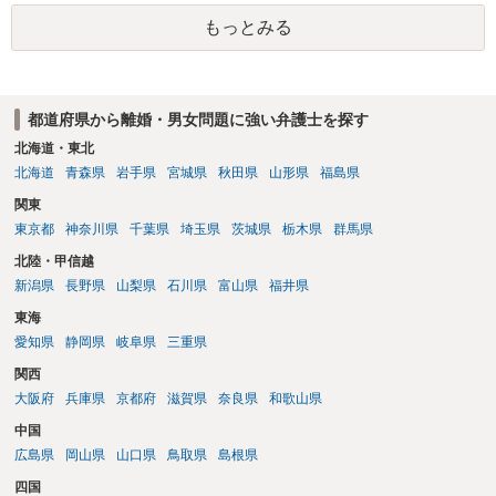
あれば，本人（行政書士でも同じだと思います。）への対応ではあま
もっとみる
り変わらないように思います。減額で折り合えるなら本人様の交渉で
もよいように思いますが，ゼロかどうかの観点であれば，訴訟に進む
しかなくなるようにも思います。そうしますと，お近くの弁護士に相
談して進めることを検討した方がよいようにも思います。
都道府県から離婚・男女問題に強い弁護士を探す
北海道・東北
北海道
青森県
岩手県
宮城県
秋田県
山形県
福島県
関東
東京都
神奈川県
千葉県
埼玉県
茨城県
栃木県
群馬県
北陸・甲信越
新潟県
長野県
山梨県
石川県
富山県
福井県
東海
愛知県
静岡県
岐阜県
三重県
関西
大阪府
兵庫県
京都府
滋賀県
奈良県
和歌山県
中国
広島県
岡山県
山口県
鳥取県
島根県
四国