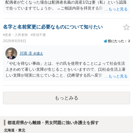
配偶者が亡くなった場合は配偶者名義の資産1/2は妻（私）という認識
で合っていますでしょうか。 →ご相談内容を拝見する限りでは、その
認識で合ってはいます。 なお、逆に１/２しか権利がないため、自宅を
完全に所有する場合は、他の相続人に対して自宅の評価額の１/２の代
償金の支払いが必要になります。
名字と名前変更に必要なものについて知りたい
#患者・入所者側
#音信不通
2026年8月8日
役にたった
2
川添 圭
弁護士
「やむを得ない事由」とは、その氏を使用することによって社会生活
上きわめて著しい支障が生じることをいいますので、(1)社会生活上著
しい支障が現実に生じていること、(2)希望する氏へ変更できればその
支障が解消できる（解消される）ことを、具体的な資料をもって説明
できるかどうかがポイントです。 記録中に現れた一切の事情が判断対
象ですので、上記(1)と(2)を説明できる資料は全て（ただし理路整然
もっとみる
に）提出することが必要になります。「フラッシュバック」とのこと
なので、例えば、医学上確立されているPTSDの診断基準に合致した説
明とそれに沿う資料の提出が必要になってくるように思います。 精神
的・心理的な理由の氏変更は様々な意味でハードルがかなり高く、弁
都道府県から離婚・男女問題に強い弁護士を探す
護士へ依頼しても苦労することが強く予想されるところです。、もし
本人申立てをお考えであれば、医学知識はもちろん法律知識も要求さ
北海道・東北