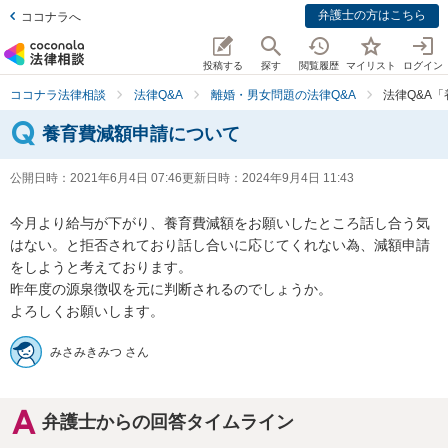
弁護士の方はこちら
ココナラへ
投稿する
探す
閲覧履歴
マイリスト
ログイン
ココナラ法律相談
法律Q&A
離婚・男女問題の法律Q&A
法律Q&A
養育費減額申請について
公開日時：
2021年6月4日 07:46
更新日時：
2024年9月4日 11:43
今月より給与が下がり、養育費減額をお願いしたところ話し合う気
はない。と拒否されており話し合いに応じてくれない為、減額申請
をしようと考えております。

昨年度の源泉徴収を元に判断されるのでしょうか。

よろしくお願いします。
みさみきみつ さん
弁護士からの回答タイムライン