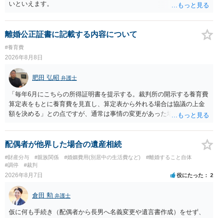
いといえます。
離婚公正証書に記載する内容について
#養育費
2026年8月8日
肥田 弘昭
弁護士
「毎年6月にこちらの所得証明書を提示する。裁判所の開示する養育費
算定表をもとに養育費を見直し、算定表から外れる場合は協議の上金
額を決める」との点ですが、通常は事情の変更があった場合に変更し
ますので妥当とまでは言えないかと思います。「養育費は当初予測出
来なかった事情の変更により双方協議の上増減出来る」と「通知義務
に勤務先」が含まれているので、私に収入が入った事は相手に通知が
配偶者が他界した場合の遺産相続
行く事になり、上記のような文言が無くても養育費の見直しは適宜出
#財産分与
#親族関係
#婚姻費用(別居中の生活費など)
#離婚すること自体
来るかと思うのですが違うのでしょうか？との点はそのとおりかと思
#調停
#裁判
います。養育費は事情の変更があった場合に変更するので毎年見直す
2026年8月7日
役にたった
2
ことはあまりないです。ご参考にしてください。
倉田 勲
弁護士
仮に何も手続き（配偶者から長男へ名義変更や遺言書作成）をせず、