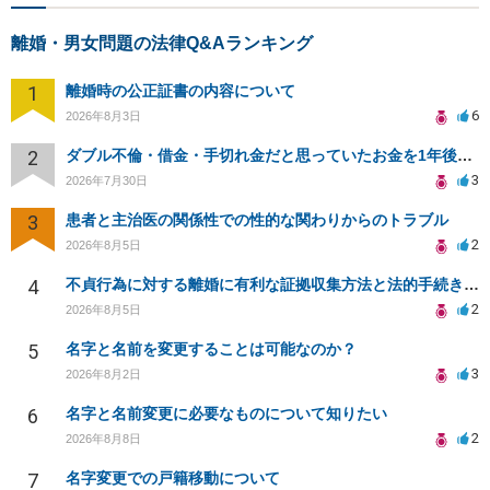
離婚・男女問題の法律Q&Aランキング
1
離婚時の公正証書の内容について
6
2026年8月3日
2
ダブル不倫・借金・手切れ金だと思っていたお金を1年後いまさら脅迫罪として通知書が来てまとめて請求
3
2026年7月30日
3
患者と主治医の関係性での性的な関わりからのトラブル
2
2026年8月5日
4
不貞行為に対する離婚に有利な証拠収集方法と法的手続きについて
2
2026年8月5日
5
名字と名前を変更することは可能なのか？
3
2026年8月2日
6
名字と名前変更に必要なものについて知りたい
2
2026年8月8日
7
名字変更での戸籍移動について