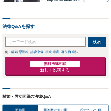
jp/dp/B0FJCDXDNV
法律Q&Aを探す
検索
例）
離婚 慰謝料
誹謗中傷
相続 遺産
著作物 違法
無料法律相談
新しく投稿する
離婚・男女問題の法律Q&A
新着順
回答数が多い順
役にたった順