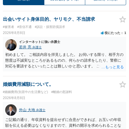
出会いサイト身体目的、ヤリモク、不当請求
#被害者
#音信不通
#訴訟・損害賠償請求
2026年8月8日
役にたった
1
インターネットに強い弁護士
若井 亮
弁護士
初めまして。 ご相談内容を拝見しました。 お伺いする限り、相手方の
態度は不誠実なところがあるものの、何らかの請求をしたり、警察に
対応を要請するといったことは難しいかと思います。 ご参考になれば
幸いです。
婚姻費用減額について。
#婚姻費用(別居中の生活費など)
#離婚の慰謝料
2026年8月8日
外山 大地
弁護士
ご記載の通り、年収資料を提出せずに合意ができれば、お互いの年収
額を伝える必要はなくなりますので、資料の開示を求められることな