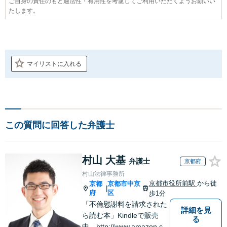
ご自身の責任のもと適法性・有用性を考慮してご利用いただくようお願いい
たします。
マイリストに入れる
この質問に回答した弁護士
村山 大基
弁護士
京都府
村山法律事務所
京都市役所前駅
から徒
京都
京都市中京
|
府
区
歩1分
「不倫慰謝料を請求された
詳細を見
ら読む本」Kindleで販売
る
中 http://www.amazon.co.