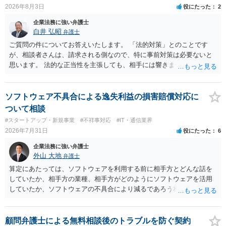
も改善されない場合には、決済権限を持つ上司に相談し、顧問契約自
2026年8月3日
役にたった
2
体を見直すのが一番かと思います。
企業法務に強い弁護士
白井 弘昭
弁護士
ご質問の件についてお答えいたします。 「法的対策」とのことです
が、相談者さんは、請求される側なので、特に事前対策は必要ないと
思います。 法的な正当性を主張しても、相手には響きません。そもそ
も、法的正当性が薄いことは相手も分かっていますので。 相手方が法
的手段として裁判（おそらく少額訴訟）をするかどうかの問題ですの
で、訴訟を提起してきたら粛々と対応することになります。 少額訴訟
ソフトウェア不具合による逸失利益の損害賠償対応に
は、１人（１社）年間１０回までしかできないので、こちらが毅然と
ついて相談
支払いを拒否すれば、少額訴訟を提起する可能性は、低いものと思わ
#スタートアップ・新規事業
#不祥事対応
#IT・通信業界
れます。 ただ、裁判を東京などの遠隔地で起こされますと、対応する
2026年7月31日
役にたった
6
だけで費用がかかりますので、難しいところです。 当事者での対応で
すと、押し負けて支払うかもと考えますので、弁護士に依頼するなど
企業法務に強い弁護士
して対応をすれば、より裁判をしてくる可能性は減りますが、当然費
外山 大地
弁護士
用がかかります。 毅然と拒否して後は裁判するならしてくださいの対
算定にあたっては、ソフトウェアを利用する前に相手方とどんな話を
応、弁護士に依頼して同様の対応、裁判してきたら、従業員にて粛々
していたか、相手方の業種、相手方がどのようにソフトウェアを活用
と対応のどれかを選択することになります。 以上、ご参考まで。
していたか、ソフトウェアの不具合により減るであろう相手方の将来
の収入がどの程度得られる見込みであったか等、精査する必要があり
ます。 すでに王先生からも回答されている通り、最寄りの弁護士に相
談されることをお勧めします。
顧問弁護士による無料相談後のトラブルを防ぐ契約