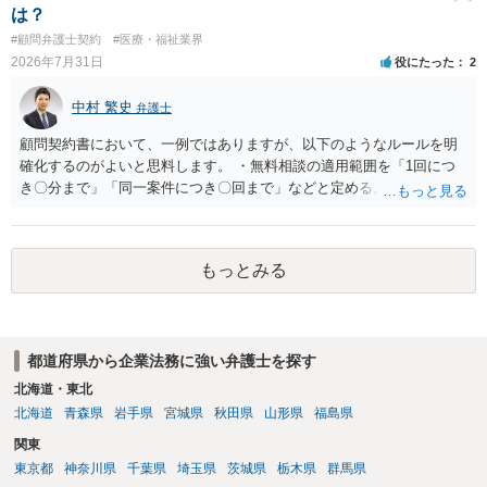
は？
#顧問弁護士契約
#医療・福祉業界
2026年7月31日
役にたった
2
中村 繁史
弁護士
顧問契約書において、一例ではありますが、以下のようなルールを明
確化するのがよいと思料します。 ・無料相談の適用範囲を「1回につ
き〇分まで」「同一案件につき〇回まで」などと定める。 ・無料相談
の範囲を超える継続的な質疑応答やメール対応は原則として受け付け
ず、継続して対応する場合は「個別受任（有料契約）」が必要であ
る。 ・無料相談から個別の事件処理へ移行する場合は、弁護士と従業
もっとみる
員との間で必ず個別の委任契約書を締結し、着手金や報酬等の費用体
系を事前に明示する手続を義務付ける。 相談料が無料であっても、法
律相談という法的サービスを提供する以上、弁護士は善良な管理者の
注意をもって対応する義務（善管注意義務）を負うものと思料しま
都道府県から企業法務に強い弁護士を探す
す。したがって、著しく不誠実な対応、放置、あるいは誤った不当な
回答を繰り返したような場合には、弁護士法上の誠実義務違反や品位
北海道・東北
保持違反（弁護士法56条1項）として、弁護士会の懲戒対象となり得る
北海道
青森県
岩手県
宮城県
秋田県
山形県
福島県
との理解でよいと考えます。 新たな法律事務所を探す手段について
関東
は、このウェブサイトで探す方法のほか、弁護士会や法律事務所に直
東京都
神奈川県
千葉県
埼玉県
茨城県
栃木県
群馬県
接問い合わせをする方法もあり得ると存じます。