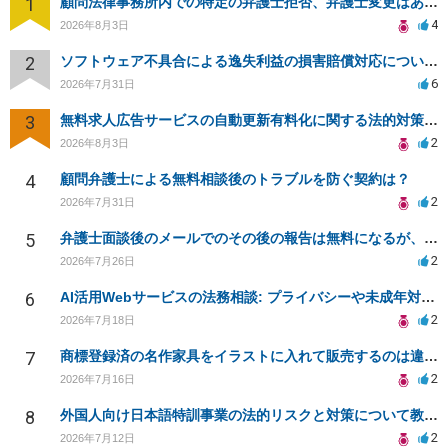
1
顧問法律事務所内での特定の弁護士拒否、弁護士変更はあり？一般論でも構いません。
4
2026年8月3日
2
ソフトウェア不具合による逸失利益の損害賠償対応について相談
6
2026年7月31日
3
無料求人広告サービスの自動更新有料化に関する法的対策は？
2
2026年8月3日
4
顧問弁護士による無料相談後のトラブルを防ぐ契約は？
2
2026年7月31日
5
弁護士面談後のメールでのその後の報告は無料になるが、弁護士として興味ありますか？
2
2026年7月26日
6
AI活用Webサービスの法務相談: プライバシーや未成年対応など
2
2026年7月18日
7
商標登録済の名作家具をイラストに入れて販売するのは違法でしょうか
2
2026年7月16日
8
外国人向け日本語特訓事業の法的リスクと対策について教えてください
2
2026年7月12日