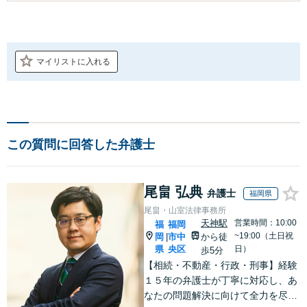
マイリストに入れる
この質問に回答した弁護士
尾畠 弘典
弁護士
福岡県
尾畠・山室法律事務所
天神駅
営業時間：10:00
福
福岡
~19:00（土日祝
岡
市中
から徒
|
県
央区
日）
歩5分
【相続・不動産・行政・刑事】経験
１５年の弁護士が丁寧に対応し、あ
なたの問題解決に向けて全力を尽く