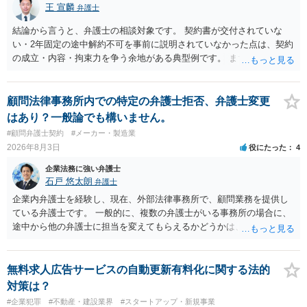
王 宣麟
弁護士
結論から言うと、弁護士の相談対象です。 契約書が交付されていな
い・2年固定の途中解約不可を事前に説明されていなかった点は、契約
の成立・内容・拘束力を争う余地がある典型例です。 まずは、運営と
のやり取り、規約のスクショ等の証拠を集めて、弁護士に相談されて
みてはいかがでしょうか。 また同時並行で（もしまだされていないの
であれば）書面で退所意思の明確化はしておくべきだと考えます。
顧問法律事務所内での特定の弁護士拒否、弁護士変更
はあり？一般論でも構いません。
#顧問弁護士契約
#メーカー・製造業
2026年8月3日
役にたった
4
企業法務に強い弁護士
石戸 悠太朗
弁護士
企業内弁護士を経験し、現在、外部法律事務所で、顧問業務を提供し
ている弁護士です。 一般的に、複数の弁護士がいる事務所の場合に、
途中から他の弁護士に担当を変えてもらえるかどうかは、当該事務所
の代表の判断に委ねられています。 もっとも、代表としても、依頼者
が不満を抱いている弁護士を担当にすることは望ましくないため、別
の弁護士に変更するのが通常でしょう。それでも、担当弁護士を変え
無料求人広告サービスの自動更新有料化に関する法的
てくれない場合は、他の弁護士の担当案件が一般で担当を変えられな
対策は？
いなどの事情があるかと思います。 担当弁護士が変わらず、仕事内容
#企業犯罪
#不動産・建設業界
#スタートアップ・新規事業