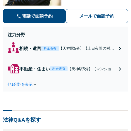
します。【福岡市中央区・天神駅徒
歩５分】
電話で面談予約
メールで面談予約
注力分野
相続・遺言
【天神駅5分】【土日夜間の対応
料金表有
可】複数の相続人がいる複雑な相
続問題も多数経験。行政関連の豊
富なノウハウも活用し、的確な対
不動産・住まい
【天神駅5分】【マンション
料金表有
応で軋轢を減らしながらスピーデ
管理士の資格保有】マンシ
ィーな対応で解決へ導きます。
ョン管理士の資格を保有
【メール／オンライン相談可】
他1分野を表示
し、不動産問題の解決実績
も多数。不動産関係でお困
りの方、管理組合の理事の
方は私にお任せください！
【メール／オンライン相談
可】
法律Q&Aを探す