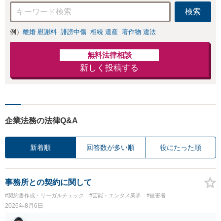
検索
例）
離婚 慰謝料
誹謗中傷
相続 遺産
著作物 違法
無料法律相談
新しく投稿する
企業法務の法律Q&A
新着順
回答数が多い順
役にたった順
事務所との契約に関して
#契約書作成・リーガルチェック
#芸能・エンタメ業界
#被害者
2026年8月6日