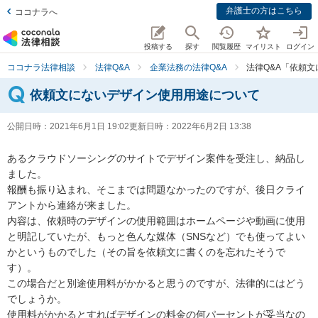
弁護士の方はこちら
ココナラへ
投稿する
探す
閲覧履歴
マイリスト
ログイン
ココナラ法律相談
法律Q&A
企業法務の法律Q&A
法律Q&A「依頼
依頼文にないデザイン使用用途について
公開日時：
2021年6月1日 19:02
更新日時：
2022年6月2日 13:38
あるクラウドソーシングのサイトでデザイン案件を受注し、納品し
ました。

報酬も振り込まれ、そこまでは問題なかったのですが、後日クライ
アントから連絡が来ました。

内容は、依頼時のデザインの使用範囲はホームページや動画に使用
と明記していたが、もっと色んな媒体（SNSなど）でも使ってよい
かというものでした（その旨を依頼文に書くのを忘れたそうで
す）。

この場合だと別途使用料がかかると思うのですが、法律的にはどう
でしょうか。

使用料がかかるとすればデザインの料金の何パーセントが妥当なの