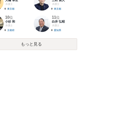
大橋 卓生
三村 勇人
弁護士
弁護士
東京都
東京都
10
11
位
位
小杉 和
白井 弘昭
弁護士
弁護士
京都府
愛知県
もっと見る