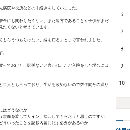
病院や役所などの手続きをしていました。

6
借金にも関わりたくない、また遠方であることや子供がまだ
くないと考えています。

7
もらうつもりはない、縁を切る』とまで言われました。

8


9
放っておけと、関係ないと言われ、ただ入院をした場合には
10
と二人とも言っており、生活を改めないので数年間その繰り
はどうなのか

う書面を渡してサイン、捺印してもらおうと思うのですが、
ういったことを記載内容に記す必要があるのか
