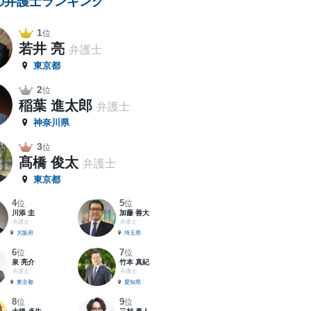
の弁護士ランキング
1
位
若井 亮
弁護士
東京都
2
位
稲葉 進太郎
弁護士
神奈川県
3
位
髙橋 俊太
弁護士
東京都
4
5
位
位
川添 圭
加藤 善大
弁護士
弁護士
大阪府
埼玉県
6
7
位
位
泉 亮介
竹本 真紀
弁護士
弁護士
東京都
愛知県
8
9
位
位