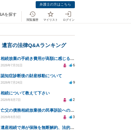
弁護士の方はこちら
&Aを探す
閲覧履歴
マイリスト
ログイン
・遺言の法律Q&Aランキング
相続放棄の手続き費用が高額に感じるが妥当か知りたい
6
2026年7月31日
認知症診断後の財産移動について
9
2026年7月24日
相続について教えて下さい
2
2026年8月7日
亡父の債務相続放棄後の民事訴訟への法的対応についての相談
3
2026年8月3日
遺産相続で弟が保険を無断解約、法的問題は？