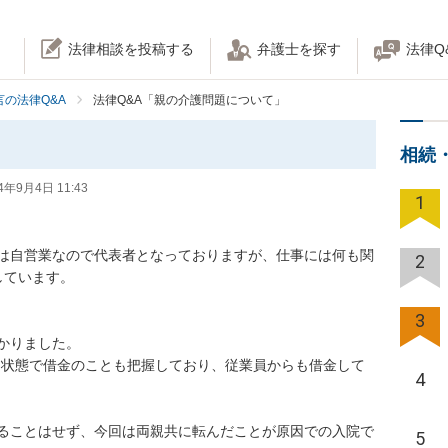
法律相談を投稿する
弁護士を探す
法律Q
の法律Q&A
法律Q&A「親の介護問題について」
相続
4年9月4日 11:43
1
は自営業なので代表者となっておりますが、仕事には何も関
2
います。

3
りました。

る状態で借金のことも把握しており、従業員からも借金して
4
ることはせず、今回は両親共に転んだことが原因での入院で
5