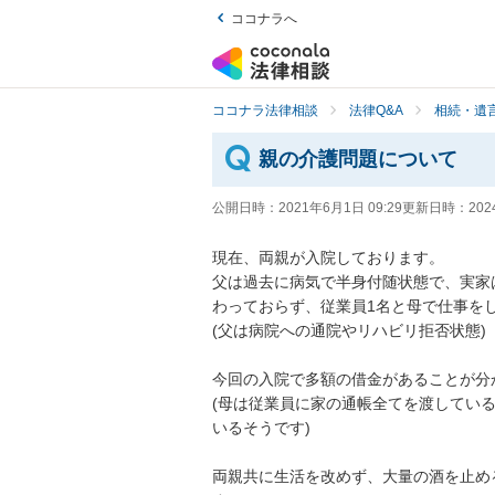
ココナラへ
ココナラ法律相談
法律Q&A
相続・遺言
親の介護問題について
公開日時：
2021年6月1日 09:29
更新日時：
202
現在、両親が入院しております。

父は過去に病気で半身付随状態で、実家
わっておらず、従業員1名と母で仕事をして
(父は病院への通院やリハビリ拒否状態)

今回の入院で多額の借金があることが分か
(母は従業員に家の通帳全てを渡してい
いるそうです)

両親共に生活を改めず、大量の酒を止め