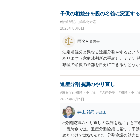
子供の相続分を親の名義に変更する
#相続登記（義務化対応）
2026年8月6日
匿名A
弁護士
法定相続分と異なる遺産分割をするという
あります（家庭裁判所の手続）。 ただ、
動産の名義の全部を自分にできるかどうか
です。 相続財産全体で、未成年者の権利
未成年者を今後養育するのは、自分だから
ができるというわけではありません。
遺産分割協議のやり直し
#家族間の相続トラブル
#遺産分割
#相続トラブ
2026年8月5日
井上 祐司
弁護士
>分割協議のやり直しの裁判を起こすと言
現時点では、遺産分割協議に基づく不動
めたわけではないので、分割協議の効力