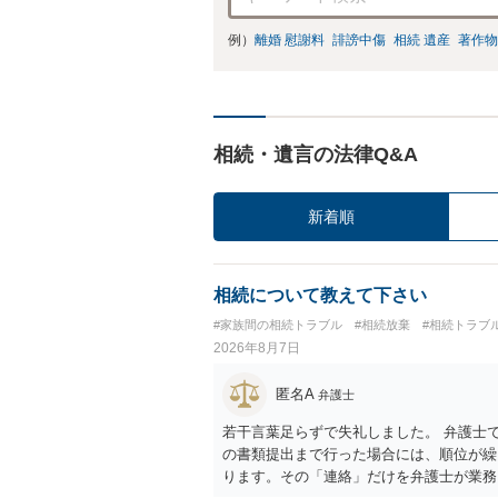
例）
離婚 慰謝料
誹謗中傷
相続 遺産
著作物
相続・遺言の法律Q&A
新着順
相続について教えて下さい
#家族間の相続トラブル
#相続放棄
#相続トラブ
2026年8月7日
匿名A
弁護士
若干言葉足らずで失礼しました。 弁護士
の書類提出まで行った場合には、順位が繰
ります。その「連絡」だけを弁護士が業務