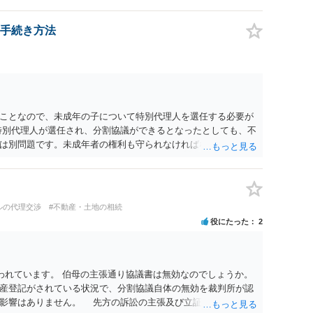
手続き方法
ことなので、未成年の子について特別代理人を選任する必要が
特別代理人が選任され、分割協議ができるとなったとしても、不
は別問題です。未成年者の権利も守られなければならないから
が守られているかどうかを判断しなければなりません。 単に、
という理由では、法定相続分以上に多くの遺産を取得すること
ルの代理交渉
#不動産・土地の相続
役にたった
2
われています。 伯母の主張通り協議書は無効なのでしょうか。
産登記がされている状況で、分割協議自体の無効を裁判所が認
に影響はありません。 先方の訴訟の主張及び立証次第ですが、