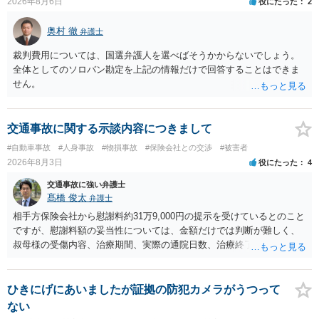
2026年8月6日
役にたった
2
奥村 徹
弁護士
裁判費用については、国選弁護人を選べばそうかからないでしょう。
全体としてのソロバン勘定を上記の情報だけで回答することはできま
せん。
交通事故に関する示談内容につきまして
#自動車事故
#人身事故
#物損事故
#保険会社との交渉
#被害者
2026年8月3日
役にたった
4
交通事故に強い弁護士
髙橋 俊太
弁護士
相手方保険会社から慰謝料約31万9,000円の提示を受けているとのこと
ですが、慰謝料額の妥当性については、金額だけでは判断が難しく、
叔母様の受傷内容、治療期間、実際の通院日数、治療終了の経緯、後
遺症の有無、相手方保険会社から提示されている示談内容の内訳等を
確認する必要があります。保険会社から提示される慰謝料額について
は、弁護士が介入することにより増額を検討できる場合がありますの
ひきにげにあいましたが証拠の防犯カメラがうつって
で、以下の資料・情報を準備した上で、弁護士に個別に相談すること
ない
をお勧めいたします。 ・相手方保険会社から届いている示談金額の提