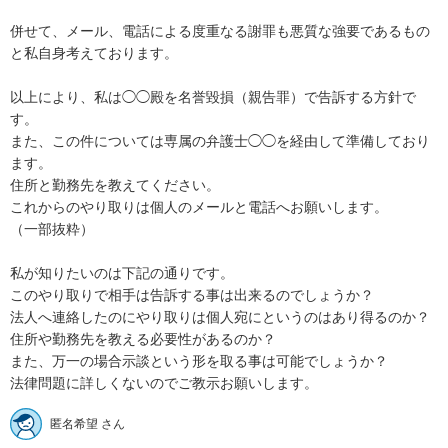
併せて、メール、電話による度重なる謝罪も悪質な強要であるもの
と私自身考えております。

以上により、私は◯◯殿を名誉毀損（親告罪）で告訴する方針で
す。

また、この件については専属の弁護士◯◯を経由して準備しており
ます。

住所と勤務先を教えてください。

これからのやり取りは個人のメールと電話へお願いします。

（一部抜粋）

私が知りたいのは下記の通りです。

このやり取りで相手は告訴する事は出来るのでしょうか？

法人へ連絡したのにやり取りは個人宛にというのはあり得るのか？

住所や勤務先を教える必要性があるのか？

また、万一の場合示談という形を取る事は可能でしょうか？

法律問題に詳しくないのでご教示お願いします。
匿名希望 さん