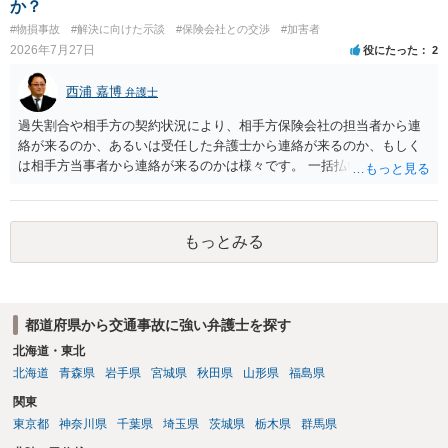
か？
#物損事故
#解決に向けた示談
#保険会社との交渉
#加害者
2026年7月27日
役にたった
2
西浦 嘉博
弁護士
過失割合や相手方の契約状況により、相手方保険会社の担当者から連
絡が来るのか、あるいは受任した弁護士から連絡が来るのか、もしく
は相手方当事者から連絡が来るのかは様々です。 一括払いや分割払い
は、和解交渉の際の条件となります。 相手方が相談者さんの損害賠償
金の支払いにつき、分割払いに合意すれば、和解は可能です。 他方で
合意しなければ和解できないことになります。 今後の見通しを知る為
もっとみる
に、交渉の方向性につき、最寄りの法律事務所で相談だけでもされる
ことも検討ください。
都道府県から交通事故に強い弁護士を探す
北海道・東北
北海道
青森県
岩手県
宮城県
秋田県
山形県
福島県
関東
東京都
神奈川県
千葉県
埼玉県
茨城県
栃木県
群馬県