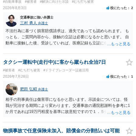
#自動車事故
#被害者
#解決に向けた示談
#むち打ち被害
示書類 ・叔母様の診断名、けがの内容 ・治療開始日及び治療終了日
2026年8月3日
役にたった
2
・入院の有無、通院回数 ・現在も症状が残っているか ・叔母様ご本人
やご家族等が加入している保険に、今回の事故で利用できる弁護士費
交通事故に強い弁護士
用特約が付帯しているか なお、被害者は叔母様ご本人となりますの
三村 勇人
弁護士
で、弁護士が受任する場合には、叔母様ご本人の依頼意思等を確認す
不法行為に基づく損害賠償請求は、過失であっても認められます。 も
る必要があります。日本語での十分な意思疎通が難しいとのことです
っとも、ご質問内容から、接触の立証は必要になるかと思います。 自
ので、そのあたりのご事情も踏まえて、依頼意思の確認方法等を検討
動車に接触した後、受診していれば、医療記録も立証に使えるかと思
する必要があると思われます。
います。 いずれにせよ、多角的に検討する必要がありますので、弁護
士にご相談ください。
タクシー運転中(走行中)に客から蹴られ全治7日
#被害者
#むち打ち被害
#ドライブレコーダー証拠活用
2026年7月28日
役にたった
1
肥田 弘昭
弁護士
相手の刑事責任は傷害罪になるかと思います。示談金については、怪
我が完治する期間により変わります。交通事故の通院慰謝料を参考に1
か月であれば19万円程度を基準に故意犯ですので１．５倍か2倍程度す
る金額が相場かと思います。完治の期間が延びればその分慰謝料額も
上がるかと思います。ご参考にしてください。
物損事故で任意保険未加入、賠償金の分割払いは可能