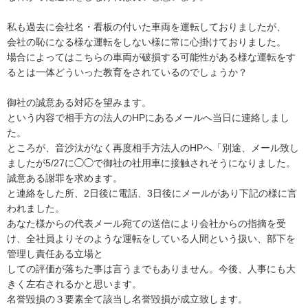
私も過去に会社名・看板の付いた車両を運転しておりましたが、

会社の恥になる様な運転をしない様に常に心掛けておりました。

場合によってはこちらの車両が破損する可能性がある様な運転をす
るとは一体どういった教育をされているのでしょうか？

御社の誠意ある対応を望みます。

という内容で相手方の法人のHPにあるメールへ当日に連絡しまし
た。

ところが、音沙汰がなく再度相手方法人のHPへ「別途、メール致し
ましたが5/27に◯◯で御社の社用車に接触されそうになりました。

誠意ある謝罪を求めます。　　

と連絡をした所、2日後に電話、3日後にメールがあり下記の様に言
われました。

あなた様からの代表メール宛ての送信により会社からの指摘を受
け、全社員よりそのような運転をしている人間という扱い、部下を
管理し責任ある立場と

しての評価が落ちた事は言うまでもありません。今後、人事にも大
きく左右されるかと思います。

名誉毀損の３要素全て該当し名誉毀損が成立致します。
