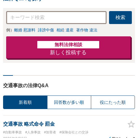
検索
例）
離婚 慰謝料
誹謗中傷
相続 遺産
著作物 違法
無料法律相談
新しく投稿する
交通事故の法律Q&A
新着順
回答数が多い順
役にたった順
交通事故 略式命令 罰金
#自動車事故
#人身事故
#加害者
#保険会社との交渉