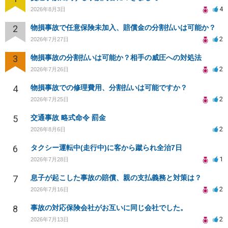
4
2026年8月3日
2
物損事故で任意保険未加入、賠償金の分割払いは可能か？
2
2026年7月27日
3
物損事故の分割払いは可能か？相手の威圧への対処法
2
2026年7月26日
4
物損事故での修理費用、分割払いは可能ですか？
2
2026年7月25日
5
交通事故 略式命令 罰金
2
2026年8月6日
6
タクシー運転中(走行中)に客から蹴られ全治7日
1
2026年7月28日
7
息子が起こした事故の賠償、親の支払義務と対策は？
2
2026年7月16日
8
事故の対応保険会社がお互いに同じ会社でした。
2
2026年7月13日