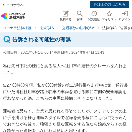
弁護士の方はこちら
ココナラへ
投稿する
探す
閲覧履歴
マイリスト
ログイン
ココナラ法律相談
法律Q&A
交通事故の法律Q&A
法律Q&A「告訴
告訴される可能性の有無
公開日時：
2021年6月1日 00:14
更新日時：
2024年9月4日 11:43
私は先日下記の様にとある法人へ社用車の運転のクレームを入れま
した。

5/27 ◯時◯分頃、私が◯◯付近の第二通行帯を走行中に第一通行帯
にいた御社社用車が路上駐車の車両を避ける際に右側の安全確認を
行わなかった為、こちらの車両に接触しそうになりました。

運転者は恐らく、営業と思われる容姿でしたが、ステアリングの上
に手を掛ける様な運転スタイルで喧嘩を売る様にこちらに突っ込ん
でおきながら後々、狼狽えた様な運転をする位なら始めからその様
な粋がった運転をしなければ良いと思います。
