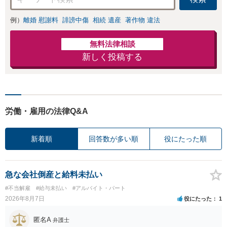
例）
離婚 慰謝料
誹謗中傷
相続 遺産
著作物 違法
無料法律相談
新しく投稿する
労働・雇用の法律Q&A
新着順
回答数が多い順
役にたった順
急な会社倒産と給料未払い
#不当解雇
#給与未払い
#アルバイト・パート
2026年8月7日
役にたった
1
匿名A
弁護士