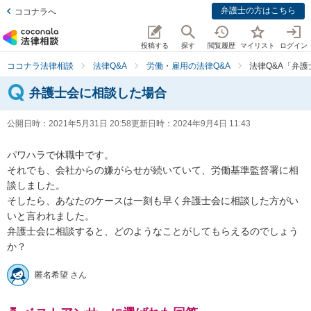
弁護士の方はこちら
ココナラへ
投稿する
探す
閲覧履歴
マイリスト
ログイン
ココナラ法律相談
法律Q&A
労働・雇用の法律Q&A
法律Q&A「弁
弁護士会に相談した場合
公開日時：
2021年5月31日 20:58
更新日時：
2024年9月4日 11:43
パワハラで休職中です。

それでも、会社からの嫌がらせが続いていて、労働基準監督署に相
談しました。

そしたら、あなたのケースは一刻も早く弁護士会に相談した方がい
いと言われました。

弁護士会に相談すると、どのようなことがしてもらえるのでしょう
か？
匿名希望 さん