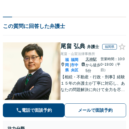
この質問に回答した弁護士
尾畠 弘典
弁護士
福岡県
尾畠・山室法律事務所
天神駅
営業時間：10:0
福
福岡
0~19:00（平
岡
市中
から徒歩
|
県
央区
日）
5分
【相続・不動産・行政・刑事】経験
１５年の弁護士が丁寧に対応し、あ
なたの問題解決に向けて全力を尽く
します。【福岡市中央区・天神駅徒
歩５分】
電話で面談予約
メールで面談予約
注力分野