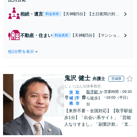
相続・遺言
【天神駅5分】【土日夜間の対応
料金表有
可】複数の相続人がいる複雑な相
続問題も多数経験。行政関連の豊
富なノウハウも活用し、的確な対
不動産・住まい
【天神駅5分】【マンション
料金表有
応で軋轢を減らしながらスピーデ
管理士の資格保有】マンシ
ィーな対応で解決へ導きます。
ョン管理士の資格を保有
【メール／オンライン相談可】
他1分野を表示
し、不動産問題の解決実績
も多数。不動産関係でお困
りの方、管理組合の理事の
方は私にお任せください！
鬼沢 健士
【メール／オンライン相談
弁護士
茨城県
可】
じょうばん法律事務所
取手駅
か
営業時間：09:30
茨
取
~18:00（平日）
城
手
ら徒歩1
|
県
市
分
【来所不要・全国対応】【取手駅徒
歩1分】「出会い系サイト」「芸能
人なりすまし」「副業詐欺」「支援
金詐欺」このような詐欺被害のご相