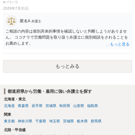
の安全配慮義務違反が認められると解されますので、会社の損害賠償
#パワハラ
し、事務所側が一方的に解除したのにタレントへ違約金を課す設計
責任（治療費、通院慰謝料、入院費、入院慰謝料、後遺障害慰謝料、
2026年7月31日
は、合理性や対価性を欠くとして争いやすいです。逆に、タレント側
逸失利益等）が認められる可能性が高いと思われます。 また、業務労
の重大な契約違反がある場合は、実損害の範囲で請求される可能性は
災での第三者行為傷害（同僚の不注意等による事故）の場合は、当該
匿名A
弁護士
あります。
第三者の賠償責任も考えられます。 労災で支払われた分は、損害額か
ら控除（損益相殺）されますが、それを超えた部分は、会社もしく
ご相談の内容は個別具体的事情を確認しないと判断しようがありませ
は、第三者から支払ってもらうことになります。 会社等との交渉が必
ん。 ココナラで労働問題を取り扱う弁護士に個別相談をされることを
要になると思います（良い会社でしたら、自ら話してくると思います
お薦めします。
が・・・）。極めて専門的な話ですので、詳細もしくは対応を最寄り
の弁護士にご相談ください。 以上、ご参考まで。
もっとみる
都道府県から労働・雇用に強い弁護士を探す
北海道・東北
北海道
青森県
岩手県
宮城県
秋田県
山形県
福島県
関東
東京都
神奈川県
千葉県
埼玉県
茨城県
栃木県
群馬県
北陸・甲信越