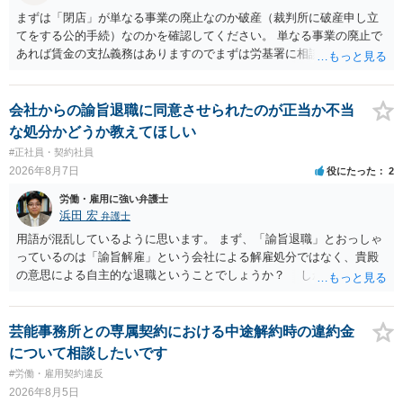
まずは「閉店」が単なる事業の廃止なのか破産（裁判所に破産申し立
てをする公的手続）なのかを確認してください。 単なる事業の廃止で
あれば賃金の支払義務はありますのでまずは労基署に相談してくださ
い。破産申立てであれば破産手続きの中で破産管財人から（全額は難
しいかもしれませんが）賃金などの労働債権は他の債務より優先して
支払われます。ただし支払までにかなり時間がかかるでしょう。 さら
会社からの諭旨退職に同意させられたのが正当か不当
に、「独立行政法人労働者健康安全機構 」という公的機関が未払賃金
な処分かどうか教えてほしい
の立替事業を行っています。詳しくは、同機構の＜未払賃金立替払相
#正社員・契約社員
談コーナー＞ TEL 044-431-8663 相談時間：土日祝日を除く9:15～1
2026年8月7日
役にたった
2
7:00 に相談してみてください。同じように未払となった他の従業員の
方がいれば一緒に相談してみるといいでしょう。
労働・雇用に強い弁護士
浜田 宏
弁護士
用語が混乱しているように思います。 まず、「諭旨退職」とおっしゃ
っているのは「諭旨解雇」という会社による解雇処分ではなく、貴殿
の意思による自主的な退職ということでしょうか？ しかし、記載さ
れた経緯からすると、事実上は解雇処分であると解する余地がありま
す。 その場合、解雇には客観的で合理的な理由が必要であり、かつ
解雇という処分が社会通念上相当と認められない限り、解雇は無効で
芸能事務所との専属契約における中途解約時の違約金
す。 結局、貴殿のネット炎上の内容や原因、勤務先に与えた影響な
について相談したいです
どを具体的に検討しなければ、何とも申し上げることができません。
#労働・雇用契約違反
また、育児休業法関係の問題もあるかもしれません。 ある程度労働
2026年8月5日
法に関する専門的な知識が必要な事案ですので、一度、お近くの弁護