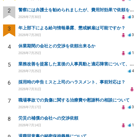
2
警察には弁護士を勧められましたが、費用対効果で依頼をすることを躊躇しています。
3
2026年7月30日
3
年上部下による給与情報暴露、懲戒解雇は可能ですか？
3
2026年7月28日
4
休業期間の会社との交渉を依頼出来るか
1
2026年7月25日
5
業務改善を提案した直後の人事異動と適応障害について、法的に問題があるか相談したいです。
4
2026年7月25日
6
採用時の申告ミスと上司のハラスメント、事前対応は？
2026年7月31日
7
職場事故での負傷に関する治療費や慰謝料の相談について
3
2026年7月17日
8
労災の補償の会社への交渉依頼
1
2026年7月14日
9
退職同意書の秘密保持義務について