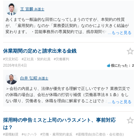
士にご相談下さい。
王 宣麟
弁護士
あくまでも一般論的な回答になってしまうのですが、本契約の性質
が、「雇用契約」なのか「業務委託契約」なのかにより大きく結論が
変わります。 ・芸能事務所の専属契約では、残存期間や報酬額、投下
コストを基準に違約金や損害金を設定する例はあります。ただし、実
務上よくあるからといって当然に適法という意味ではなく、実際の損
害との対応関係や合理性が重要です。 ・違約金に上限がなくても、常
休業期間の定めと請求出来る金銭
に有効になるわけではありません。契約が労働契約に近い実態なら労
#労災対応
#正社員・契約社員
#労働審判
基法16条で無効となる余地があり、そうでなくても、金額が事務所の
2026年8月4日
役にたった
2
損害と比べて過大なら無効や減額が争点になります。 ・契約前の修正
交渉は一般的です。 交渉の方向としては、上限額を設ける、実損害ベ
白井 弘昭
弁護士
ースにする、算定根拠を明確化する、違約金ではなく「合理的な実
費・未回収費用のみ」に限定する、などが典型です。 ・弁護士に契約
＞会社の内規より、法律が優先する理解で正しいですか？ 業務労災で
前に契約書の内容をレビューしてもらう価値は十分にあると思われま
の休職の場合は、会社が休職の打切り補償（労働基準法８１条）をし
す。 争点は、契約類型が雇用か業務委託か、実態として労働者性があ
ない限り、労働者を、休職を理由に解雇することはできません（労働
るか、解除事由が双方にどう定められているか、違約金の算定根拠が
基準法19条）。 会社の就業規則にて定められている休職期間及び休職
合理的か、という複数論点に分かれます。契約前なら、交渉のパワー
期間満了による退職は、業務労災への適用はありませんので、ご安心
バランスの問題もありますが、修正余地があるうえ、後から争うより
ください。 仮に会社が打切り補償をせずに解雇した場合は、不当解雇
採用時の申告ミスと上司のハラスメント、事前対応
コストを抑えやすいので、資料等を持参の上弁護士に確認されること
に当たります。 ＞労災の休業補償と、所得補償保険の保険金とは別
は？
をお勧めします。 ・事務所側の解除でも、解除理由によってはタレン
に、受け取れる金銭はありますでしょうか？ 業務労災の場合は、会社
#退職勧奨
#セクハラ
#労働・雇用契約違反
#退職理由(自己都合・会社都合)
ト側に損害賠償が発生する建付けになっていることはあります。ただ