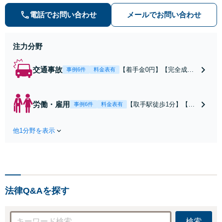
談は私にお任せください！労働問題
は不当解雇・雇い止め・残業代未払
電話でお問い合わせ
メールでお問い合わせ
いの相談【完全成功報酬制】【相談
料着手金0円】
注力分野
交通事故
【着手金0円】【完全成功
事例6件
料金表有
報酬制】【取手駅1分】死
亡事故・重度後遺障害に実
績多数あり！3カ月以内ス
労働・雇用
【取手駅徒歩1分】【オ
事例6件
料金表有
ピード解決／示談金0円→5
ンライン相談可】【労
00万円の事例も「死亡事故
働問題の多彩な解決方
の慰謝料請求は遺族の正当
他1分野を表示
法をご提案】「会社と
な権利です」【24時間予約
争うのは気が引ける」
受付】【休日・電話相談
「残業代不払いは何が
可】【全国出張対応】
証拠になるの？」ご相
談で悩みを解消！使用
期間中の解雇も解決金
法律Q&Aを探す
あり／コロナ関係の解
雇・残業代未払いも対
応可【相談無料】
検索