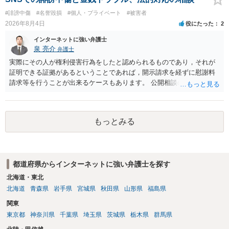
い又は誘惑して面会を要求すること。 二 拒まれたにもかかわらず、
#誹謗中傷
#名誉毀損
#個人・プライベート
#被害者
反復して面会を要求すること。 三 金銭その他の利益を供与し、又は
2026年8月4日
役にたった
2
その申込み若しくは約束をして面会を要求すること。 2前項の罪を犯
し、よってわいせつの目的で当該十六歳未満の者と面会をした者は、
インターネットに強い弁護士
二年以下の拘禁刑又は百万円以下の罰金に処する。
泉 亮介
弁護士
実際にその人が権利侵害行為をしたと認められるものであり，それが
証明できる証拠があるということであれば，開示請求を経ずに慰謝料
請求等を行うことが出来るケースもあります。 公開相談の場では回答
は難しいかと思われますので，お手持ちの証拠資料を持参の上弁護士
に個別に相談されると良いでしょう。
もっとみる
都道府県からインターネットに強い弁護士を探す
北海道・東北
北海道
青森県
岩手県
宮城県
秋田県
山形県
福島県
関東
東京都
神奈川県
千葉県
埼玉県
茨城県
栃木県
群馬県