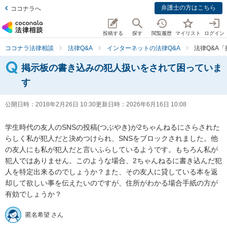
弁護士の方はこちら
ココナラへ
投稿する
探す
閲覧履歴
マイリスト
ログイン
ココナラ法律相談
法律Q&A
インターネットの法律Q&A
法律Q&A
掲示板の書き込みの犯人扱いをされて困っていま
す
公開日時：
2018年2月26日 10:30
更新日時：
2026年6月16日 10:08
学生時代の友人のSNSの投稿(つぶやき)が2ちゃんねるにさらされた
らしく私が犯人だと決めつけられ、SNSをブロックされました。他
の友人にも私が犯人だと言いふらしているようです。もちろん私が
犯人ではありません。このような場合、2ちゃんねるに書き込んだ犯
人を特定出来るのでしょうか？また、その友人に貸している本を返
却して欲しい事を伝えたいのですが、住所がわかる場合手紙の方が
有効でしょうか？
匿名希望 さん