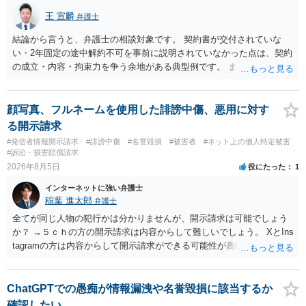
王 宣麟
弁護士
結論から言うと、弁護士の相談対象です。 契約書が交付されていな
い・2年固定の途中解約不可を事前に説明されていなかった点は、契約
の成立・内容・拘束力を争う余地がある典型例です。 まずは、運営と
のやり取り、規約のスクショ等の証拠を集めて、弁護士に相談されて
みてはいかがでしょうか。 また同時並行で（もしまだされていないの
であれば）書面で退所意思の明確化はしておくべきだと考えます。
顔写真、フルネームを使用した誹謗中傷、悪用に対す
る開示請求
#発信者情報開示請求
#誹謗中傷
#名誉毀損
#被害者
#ネット上の個人特定被害
#訴訟・損害賠償請求
2026年8月5日
役にたった
1
インターネットに強い弁護士
稲葉 進太郎
弁護士
全てが同じ人物の犯行かは分かりませんが、開示請求は可能でしょう
か？ →５ｃｈの方の開示請求は内容からして難しいでしょう。 XとIns
tagramの方は内容からして開示請求ができる可能性が高いでしょう。
ただ、アカウントが削除されていると開示請求は失敗する可能性が高
いでしょう。７月中にアカウントが削除されている場合、今から進め
ても失敗する可能性が高いように思われます。 相手を特定できた場
ChatGPTでの愚痴が情報漏洩や名誉毀損に該当するか
合、相手に全ての弁護士費用を負担させることは可能でしょうか？ →
確認したい