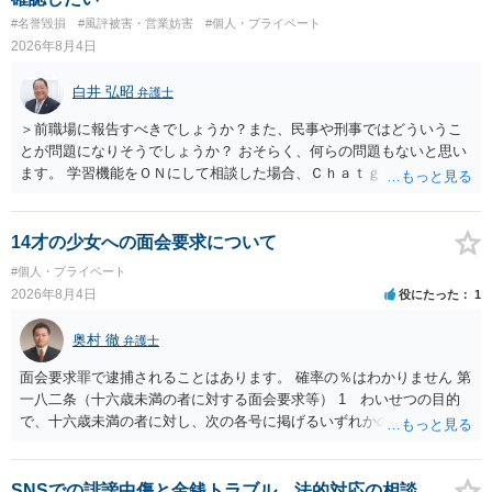
訴訟外の交渉で相手方が認めれば負担させることができるでしょう。
#名誉毀損
#風評被害・営業妨害
#個人・プライベート
訴訟で判決となった場合は、実際の弁護士費用が認められる場合と認
2026年8月4日
められない場合があり何ともいえないところでしょう。
白井 弘昭
弁護士
＞前職場に報告すべきでしょうか？また、民事や刑事ではどういうこ
とが問題になりそうでしょうか？ おそらく、何らの問題もないと思い
ます。 学習機能をＯＮにして相談した場合、Ｃｈａｔｇｐｔがｏｐｅ
ｎＡＩに相談内容を蓄積し、他の質問者への何らかの回答の際に参照
する可能性がありますが、個人名や会社名を特定していない限り、一
般論として抽象化されて回答に織り込まれる可能性が生じるにすぎま
14才の少女への面会要求について
せんので、その情報自体が、秘密情報に当たるとは思えませんし、名
#個人・プライベート
誉棄損として、個人や会社に対する誹謗中傷の不特定多数への公開に
2026年8月4日
役にたった
1
当たるとも思われません。 もちろん、誰がその内容をｃｈａｔｇｐｔ
に入力したかも第三者にしられることはないので、個人や会社の特定
奥村 徹
弁護士
をせずに書き込んだことで（おそらく特定して書き込んだとして
も）、相談者さんが刑事民事の責任に問われることはないでしょう。
面会要求罪で逮捕されることはあります。 確率の％はわかりません 第
私見ながらご参考まで。
一八二条（十六歳未満の者に対する面会要求等） 1 わいせつの目的
で、十六歳未満の者に対し、次の各号に掲げるいずれかの行為をした
者（当該十六歳未満の者が十三歳以上である場合については、その者
が生まれた日より五年以上前の日に生まれた者に限る。）は、一年以
下の拘禁刑又は五十万円以下の罰金に処する。 一 威迫し、偽計を用
SNSでの誹謗中傷と金銭トラブル、法的対応の相談