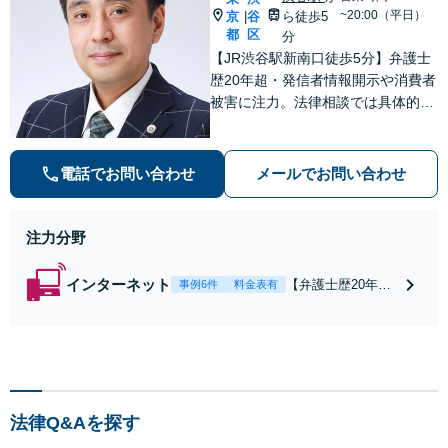
~20:00（平日）
京
谷
ら徒歩5
|
都
区
分
【JR渋谷駅新南口徒歩5分】弁護士
歴20年超・発信者情報開示や消費者
被害に注力。法律相談では具体的な
解決までのイメージをわかりやすく
お伝えし、依頼者にとってベストの
解決に向けて粘り強く活動します。
電話でお問い合わせ
メールでお問い合わせ
注力分野
インターネット
【弁護士歴20年
事例6件
料金表有
超】X（旧Twitte
r）・Google口コ
ミ・Facebookの誹
謗中傷対策に注
力。発信者情報開
示命令・削除仮処
法律Q&Aを探す
分など裁判手続き
の実務経験が豊富