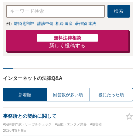
です。
検索
例）
離婚 慰謝料
誹謗中傷
相続 遺産
著作物 違法
無料法律相談
新しく投稿する
インターネットの法律Q&A
新着順
回答数が多い順
役にたった順
事務所との契約に関して
#契約書作成・リーガルチェック
#芸能・エンタメ業界
#被害者
2026年8月6日