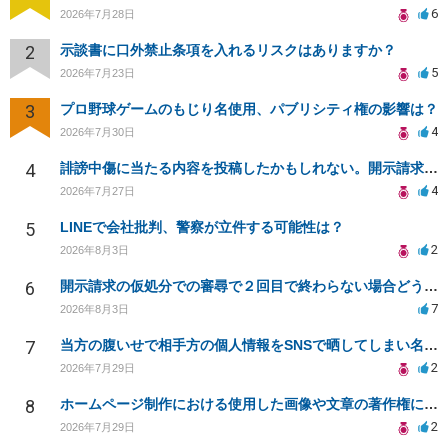
6
2026年7月28日
2
示談書に口外禁止条項を入れるリスクはありますか？
5
2026年7月23日
3
プロ野球ゲームのもじり名使用、パブリシティ権の影響は？
4
2026年7月30日
4
誹謗中傷に当たる内容を投稿したかもしれない。開示請求や民事刑事裁判に発展しうるのか教えて欲しい。
4
2026年7月27日
5
LINEで会社批判、警察が立件する可能性は？
2
2026年8月3日
6
開示請求の仮処分での審尋で２回目で終わらない場合どうしたらいいですか
7
2026年8月3日
7
当方の腹いせで相手方の個人情報をSNSで晒してしまい名誉毀損させてしまったかもしれない
2
2026年7月29日
8
ホームページ制作における使用した画像や文章の著作権について
2
2026年7月29日