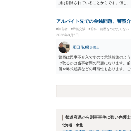
拠は削除されていることからです。但し、
度の動画)してしまいました。下着や胸な
査段階では性的姿態等撮影罪の被疑事実で
（最終的には不起訴ないし各都道府県の迷
アルバイト先での金銭問題、警察介
お勧めいたします。ご参考にしてください
#加害者
#示談交渉
#前科・前歴をつけたくない
2026年8月5日
肥田 弘昭
弁護士
警察は民事不介入ですので示談斡旋のよう
け取るかは当事者間の問題になります。前
留や略式起訴などの可能性もあります。ご
都道府県から刑事事件に強い弁護士
北海道・東北