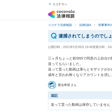
ココナラへ
ココナラ法律相談
法律Q&A
刑事事件の
逮捕されてしまうのでし
公開日時：
2021年5月30日 19:46
更新日時：
20
三ヶ月ちょっと前SNSで同意の上自分
送ってもらいました。

送って貰った動画は薄らとモザイクがか
匿名希望 さん
追記
送って貰った動画は保存していません