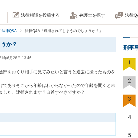
法律相談を投稿する
弁護士を探す
法律Q
法律Q&A
法律Q&A「逮捕されてしまうのでしょうか？」
ょうか？
刑事
21年6月28日 13:46
1
の陰部をおくり相手に見てみたいと言うと過去に撮ったものを
2
けてありそこから年齢はわからなかったので年齢を聞くと未
3
4
5