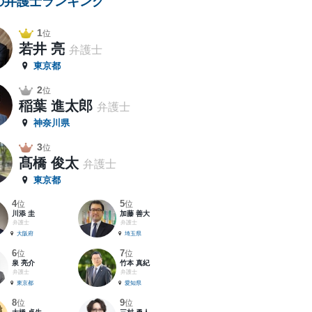
の弁護士ランキング
1
位
若井 亮
弁護士
東京都
2
位
稲葉 進太郎
弁護士
神奈川県
3
位
髙橋 俊太
弁護士
東京都
4
5
位
位
川添 圭
加藤 善大
弁護士
弁護士
大阪府
埼玉県
6
7
位
位
泉 亮介
竹本 真紀
弁護士
弁護士
東京都
愛知県
8
9
位
位