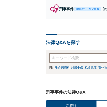
刑事事件
【
事例5件
料金表有
福
例
リ
法律Q&Aを探す
例）
離婚 慰謝料
誹謗中傷
相続 遺産
著作物
刑事事件の法律Q&A
新着順