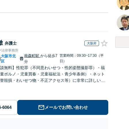
徹
弁護士
大阪府
中法律事務所
南森町駅
から徒歩7
営業時間：09:30~17:30（平
大阪市北
|
区
日）
分
談無料】性犯罪（不同意わいせつ・性的姿態撮影罪）・福
童ポルノ・児童買春・児童福祉法・青少年条例）・ネット
誉毀損・わいせつ物・不正アクセス等）に非常に詳しい弁
メールでお問い合わせ