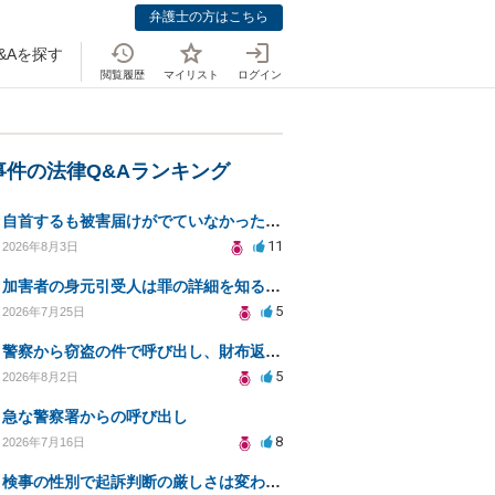
弁護士の方はこちら
&Aを探す
閲覧履歴
マイリスト
ログイン
事件の法律Q&Aランキング
自首するも被害届けがでていなかった場合
11
2026年8月3日
加害者の身元引受人は罪の詳細を知ることができるか？
5
2026年7月25日
警察から窃盗の件で呼び出し、財布返却で自首すべきか？
5
2026年8月2日
急な警察署からの呼び出し
8
2026年7月16日
検事の性別で起訴判断の厳しさは変わるのか知りたい