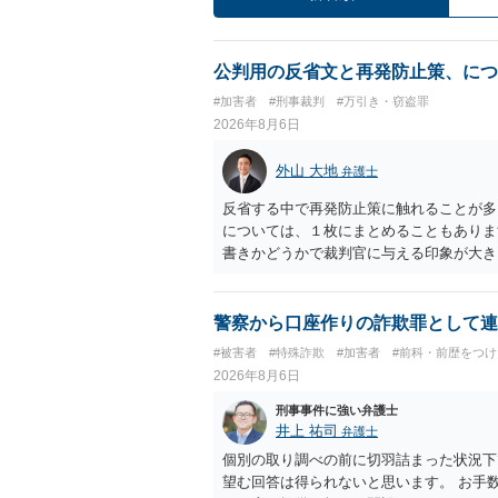
公判用の反省文と再発防止策、につ
#加害者
#刑事裁判
#万引き・窃盗罪
2026年8月6日
外山 大地
弁護士
反省する中で再発防止策に触れることが多
については、１枚にまとめることもありま
書きかどうかで裁判官に与える印象が大き
いかと考えます。
警察から口座作りの詐欺罪として連
#被害者
#特殊詐欺
#加害者
#前科・前歴をつ
2026年8月6日
刑事事件に強い弁護士
井上 祐司
弁護士
個別の取り調べの前に切羽詰まった状況下
望む回答は得られないと思います。 お手