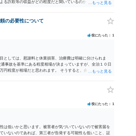
よる詐欺等の収益がどの程度だと聞いているのかということに
れたうえで対処方法を探された方がよいと思われます。 一般論
ーダーを持参して取り調べ内容を録音することは必須だと考え
頼の必要性について
役にたった
1
目としては、慰謝料と休業損害、治療費は明確に分けられま
交通事故を基準にある程度相場が決まっていますが、全治１０日
万円程度が相場だと思われます。 そうすると、弁護士に依頼し
収しても全額弁護士費用となる）となる可能性が高いものと予
すでに刑事手続が終了している以上、相手方に資力がないことが
、刑事事件の手続き中に、不本意ではあっても加害者の身体拘
害弁償を受けておくことが有効である場合が多い）ことを考慮
役にたった
1
性は低いかと思います。被害者が気づいていないので被害届を
ていないのであれば、第三者が告発する可能性も低いこと、証