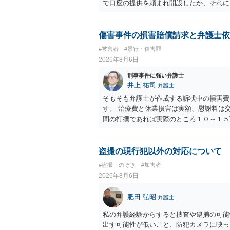
で口座の提供を頼まれ開設したか、それに
ついて、お近くで詳細な法律相談を受けら
でいえば、任意取り調べの場合、ＩＣレコ
ます。
傷害事件の損害賠償請求と弁護士依
#被害者
#暴行・傷害罪
2026年8月6日
刑事事件に強い弁護士
井上 祐司
弁護士
そもそも弁護士が作成する訴状中の損害費
す。 治療費と休業損害は実額、慰謝料は
間の打撲であれば実際のところ１０～１５
た場合はおそらく高い確率で費用倒れ（回
想します。 本人訴訟で進める場合には、
多く回収できないケースが多い（そのため
盗撮の現行犯以外の対応について
束と、処分待ちという状況を利用して、被
#盗撮・のぞき
#加害者
しておく必要があります。
2026年8月6日
肥田 弘昭
弁護士
私の弁護経験からすると捜査や逮捕の可能
出す可能性が低いこと、防犯カメラに映っ