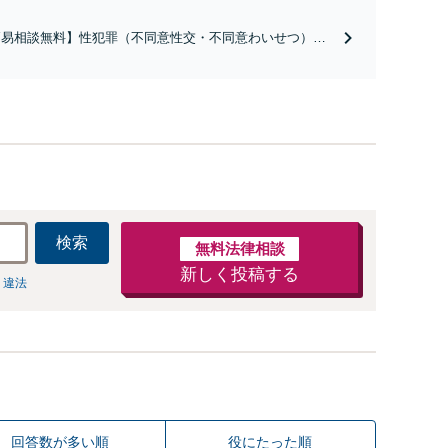
簡易相談無料】性犯罪（不同意性交・不同意わいせつ）・
祉犯（児童ポルノ・児童買春・児童福祉法・青少年条
）・ネット犯罪（名誉毀損・わいせつ物・不正アクセス・
ベンジポルノ罪等）に非常に詳しい弁護士です
検索
無料法律相談
新しく投稿する
 違法
回答数が多い順
役にたった順