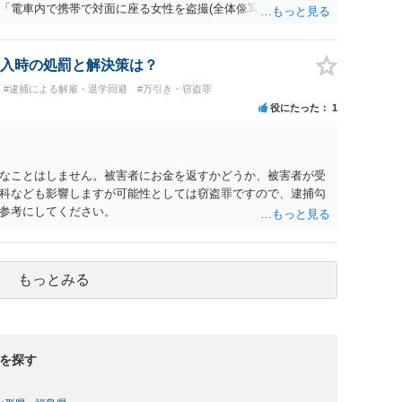
「電車内で携帯で対面に座る女性を盗撮(全体像写真1枚と5秒程
ど強調したものではありません。」とありますが、少なくとも捜
逮捕勾留されるケースが私の弁護経験では多くなった印象です
惑防止条例違反になることもあります）。2度としないことを
入時の処罰と解決策は？
。
#逮捕による解雇・退学回避
#万引き・窃盗罪
役にたった
1
なことはしません。被害者にお金を返すかどうか、被害者が受
科なども影響しますが可能性としては窃盗罪ですので、逮捕勾
参考にしてください。
もっとみる
を探す