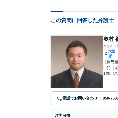
この質問に回答した弁護士
奥村 
奥村＆田
大阪
府
【簡易相
祉犯（児
犯罪（名
護士です
電話でお問い合わせ
注力分野