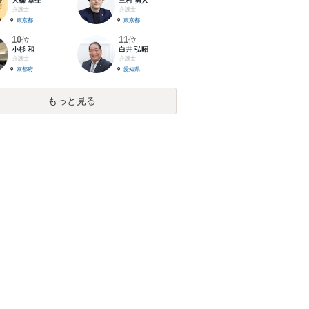
大橋 卓生
三村 勇人
弁護士
弁護士
東京都
東京都
10
11
位
位
小杉 和
白井 弘昭
弁護士
弁護士
京都府
愛知県
もっと見る