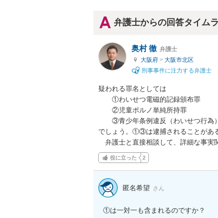
弁護士からの回答タイム
奥村 徹
弁護士
大阪府
>
大阪市北区
刑事事件に注力する弁護士
疑われる罪名としては

　　①わいせつ電磁的記録頒布罪

　　②児童ポルノ単純所持罪

　　③青少年条例違反（わいせつ行為）
でしょう。①③は逮捕されることがある
　弁護士と直接相談して、詳細な事実
役に立った
2
匿名希望
さん
①は一対一も含まれるのですか？