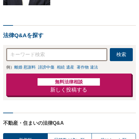
ビジネス感覚も備えた良質
なリーガルサービスをご提
供します【貿易トラブルの
相談実績100件以上】【通
関士資格を保有】【夜間・
法律Q&Aを探す
休日対応可能】
検索
例）
離婚 慰謝料
誹謗中傷
相続 遺産
著作物 違法
無料法律相談
新しく投稿する
不動産・住まいの法律Q&A