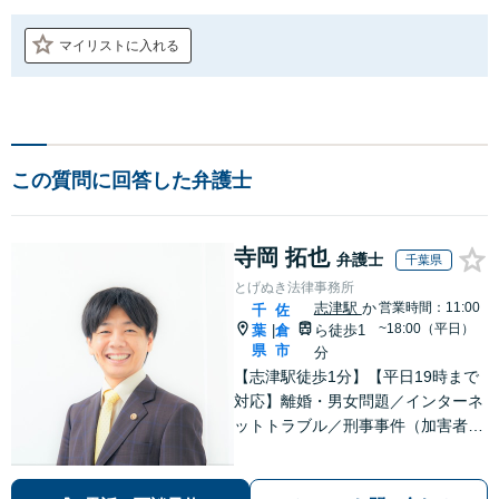
マイリストに入れる
この質問に回答した弁護士
寺岡 拓也
弁護士
千葉県
とげぬき法律事務所
志津駅
か
営業時間：11:00
千
佐
~18:00（平日）
葉
倉
ら徒歩1
|
県
市
分
【志津駅徒歩1分】【平日19時まで
対応】離婚・男女問題／インターネ
ットトラブル／刑事事件（加害者被
害者含む）などの問題に対応してお
ります。親しみやすさが取り柄で
す。お気軽にご相談ください【zoo