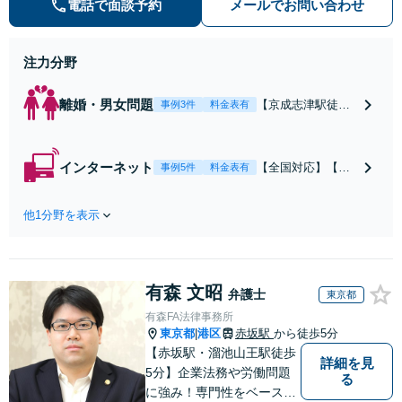
電話で面談予約
メールでお問い合わせ
m面談可】【全国相談対応】
注力分野
離婚・男女問題
【京成志津駅徒歩
事例3件
料金表有
１分】【初回30分
無料】離婚、財産
分与、慰謝料請求
インターネット
【全国対応】【オ
事例5件
料金表有
や親権などご相談
ンライン面談可
ください。相談か
能】誹謗中傷によ
ら事務手続き、交
他1分野を表示
る開示請求・削除
渉や書面作成等、
請求は弁護士にご
全て私が一人で対
相談ください。ト
応します。【オン
レント利用による
ライン面談可能】
有森 文昭
意見照会書が届い
弁護士
東京都
【全国対応】
た方も早急な確認
有森FA法律事務所
を。相談から事務
東京都
港区
赤坂駅
から徒歩5分
|
手続き、交渉や書
【赤坂駅・溜池山王駅徒歩
詳細を見
面作成等、全て私
5分】企業法務や労働問題
る
が対応します。
に強み！専門性をベースに