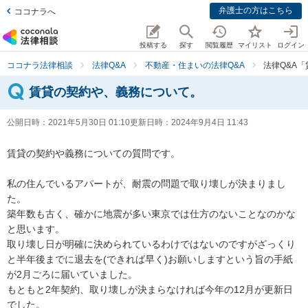
弁護士の方はこちら
ココナラへ
投稿する
探す
閲覧履歴
マイリスト
ログイン
ココナラ法律相談
法律Q&A
不動産・住まいの法律Q&A
法律Q&A
賃貸の契約や、義務について。
公開日時：
2021年5月30日 01:10
更新日時：
2024年9月4日 11:43
賃貸の契約や義務についての質問です。

私の住んでいるアパートが、耐震の問題で取り壊しが決まりまし
た。

築年数も古く、確かに地震が多い東京では仕方のないことなのかな
と思います。

取り壊し日が明確に決められているわけではないのですがざっくり
と半年後までに退去を(できれば早く)お願いしますという旨の手紙
が2月ごろに届いていました。

もともと2年契約、取り壊しが決まらなければ今年の12月が更新日
でした。
