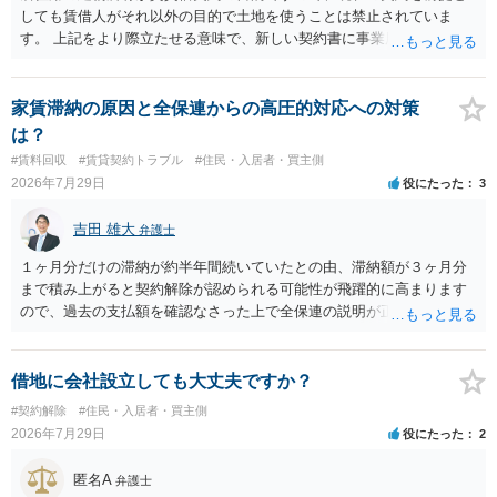
しても賃借人がそれ以外の目的で土地を使うことは禁止されていま
す。 上記をより際立たせる意味で、新しい契約書に事業用として用い
ることを禁止する旨を明記することは理に適ったものです。 契約締結
交渉である以上賃借人が拒んだ場合には入りませんが、提案するのは
良い方法と思います。
家賃滞納の原因と全保連からの高圧的対応への対策
は？
#賃料回収
#賃貸契約トラブル
#住民・入居者・買主側
2026年7月29日
役にたった
3
吉田 雄大
弁護士
１ヶ月分だけの滞納が約半年間続いていたとの由、滞納額が３ヶ月分
まで積み上がると契約解除が認められる可能性が飛躍的に高まります
ので、過去の支払額を確認なさった上で全保連の説明が正しければ、
全部又は一部を支払うのが最善の方法です。 約半年間も放置されてい
た理由は気になるところですが、中身のある返答は期待できないと思
います。
借地に会社設立しても大丈夫ですか？
#契約解除
#住民・入居者・買主側
2026年7月29日
役にたった
2
匿名A
弁護士