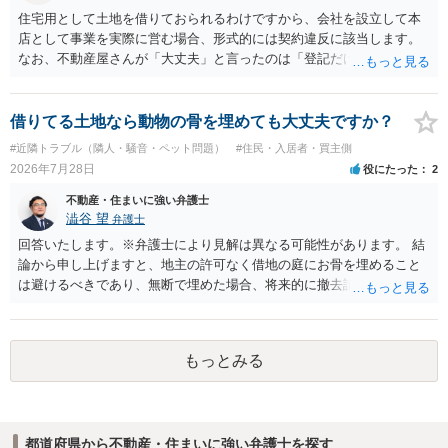
住宅用として土地を借りておられるわけですから、会社を設立して本
店として事業を実際に営む場合、形式的には契約違反に該当します。
なお、不動産屋さんが「大丈夫」と言ったのは「登記だけなら実務上
トラブルになることは少ない」という経験則に基づいたものと推測さ
れますが、これは法的な保証ではありません。 ただ、解除まで認めら
れるかどうかについては信頼関係が破壊されたかどうかで判断されま
借りてる土地なら動物の骨を埋めても大丈夫ですか？
すので、建物を事務所・店舗用に大きく改築する等までなさらない限
#近隣トラブル（隣人・騒音・ペット問題）
#住民・入居者・買主側
り、リスクはそれほど大きくないかもしれません。 しかしそれでも、
2026年7月28日
役にたった
2
大家さんが契約違反を口実に、将来の更新時に更新料の上乗せを要求
したり、立ち退きを迫る材料に使ったりする可能性は否定できませ
不動産・住まいに強い弁護士
ん。
澁谷 望
弁護士
回答いたします。※弁護士により見解は異なる可能性があります。 結
論から申し上げますと、地主の許可なく借地の庭にお骨を埋めること
は避けるべきであり、無断で埋めた場合、将来的に撤去請求や退去時
の損害賠償（原状回復費用）を求められるリスクがあります。 法律
上、自分のペットの遺骨を埋める行為自体は墓地埋葬法違反や不法投
棄には該当しないため、犯罪になるわけではありません。しかし、建
もっとみる
物の所有者は質問者様であっても、土地の所有権はあくまで地主にあ
ります。そのため、地主に無断でお骨を埋める行為は、他人の所有権
を侵害する行為や、借地人としての善管注意義務違反とみなされる可
能性が高いのが私見です。 どうしてもお近くで供養されたい場合は、
都道府県から不動産・住まいに強い弁護士を探す
事前に地主へ相談して許可を得るか、土地に直接埋めずに大きめの鉢