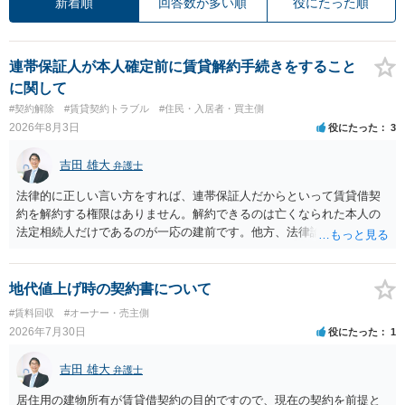
新着順
回答数が多い順
役にたった順
連帯保証人が本人確定前に賃貸解約手続きをすること
に関して
#契約解除
#賃貸契約トラブル
#住民・入居者・買主側
2026年8月3日
役にたった
3
吉田 雄大
弁護士
法律的に正しい言い方をすれば、連帯保証人だからといって賃貸借契
約を解約する権限はありません。解約できるのは亡くなられた本人の
法定相続人だけであるのが一応の建前です。他方、法律論はさてお
き、事実上であれ明渡が完了すれば賃貸人としてはそれ以上のことを
する動機づけがなくなります。 今回進められつつある手続はあくまで
も、建物を賃貸人に一日も早く明け渡すための便宜的方法として理解
地代値上げ時の契約書について
するのが良いと思います。またその方法で進めた方が、連帯保証人で
#賃料回収
#オーナー・売主側
あるお知り合いさんにとっても、自身の経済的負担を最小限に食い止
2026年7月30日
役にたった
1
められるため望ましいやり方だといえます。
吉田 雄大
弁護士
居住用の建物所有が賃貸借契約の目的ですので、現在の契約を前提と