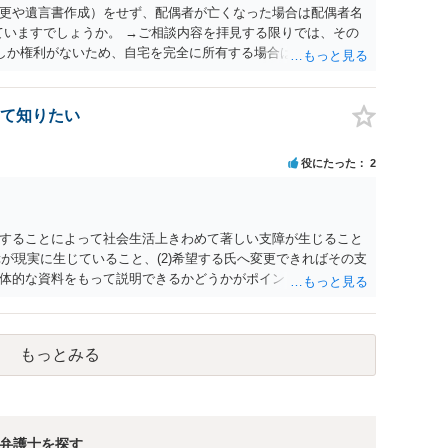
更や遺言書作成）をせず、配偶者が亡くなった場合は配偶者名
ていますでしょうか。 →ご相談内容を拝見する限りでは、その
２しか権利がないため、自宅を完全に所有する場合は、他の相続
の支払いが必要になります。
て知りたい
役にたった
2
することによって社会生活上きわめて著しい支障が生じること
障が現実に生じていること、(2)希望する氏へ変更できればその支
体的な資料をもって説明できるかどうかがポイントです。 記録
上記(1)と(2)を説明できる資料は全て（ただし理路整然に）提
ュバック」とのことなので、例えば、医学上確立されているPT
う資料の提出が必要になってくるように思います。 精神的・心
もっとみる
ルがかなり高く、弁護士へ依頼しても苦労することが強く予想
考えであれば、医学知識はもちろん法律知識も要求されますの
っかりと揃えて、万全の体制で申立てに臨んだ方がよいと思わ
弁護士を探す