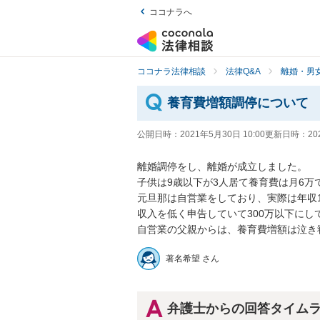
ココナラへ
ココナラ法律相談
法律Q&A
離婚・男
養育費増額調停について
公開日時：
2021年5月30日 10:00
更新日時：
20
離婚調停をし、離婚が成立しました。

子供は9歳以下が3人居て養育費は月6万です
元旦那は自営業をしており、実際は年収
収入を低く申告していて300万以下にして
自営業の父親からは、養育費増額は泣き
著名希望 さん
弁護士からの回答タイム