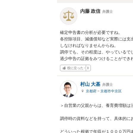
内藤 政信
弁護士
確定申告書の分析が必要ですね。

各控除項目、減価償却など実際には支出
しなければなりませんからね。

調停でも、その程度は、やっているでし
過少申告の証拠をみつけることができ
役に立った
0
村山 大基
弁護士
京都府
>
京都市中京区
＞自営業の父親からは、養育費増額は泣
調停時の資料などを持って、具体的にお
どういった根拠で年収が１０００万円