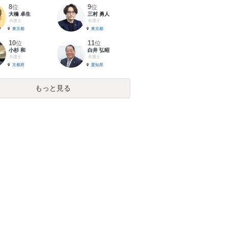
8
9
位
位
大橋 卓生
三村 勇人
弁護士
弁護士
東京都
東京都
10
11
位
位
小杉 和
白井 弘昭
弁護士
弁護士
京都府
愛知県
もっと見る