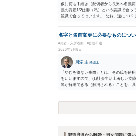
仮に何も手続き（配偶者から長男へ名義変
義の資産1/2は妻（私）という認識で合っ
認識で合ってはいます。 なお、逆に１/
人に対して自宅の評価額の１/２の代償金
名字と名前変更に必要なものについ
#患者・入所者側
#音信不通
2026年8月8日
川添 圭
弁護士
「やむを得ない事由」とは、その氏を使用
をいいますので、(1)社会生活上著しい支
障が解消できる（解消される）ことを、具
中に現れた一切の事情が判断対象ですので、
出することが必要になります。「フラッシ
SDの診断基準に合致した説明とそれに沿
理的な理由の氏変更は様々な意味でハード
されるところです。、もし本人申立てをお
で、性急な申立てをせず、知識と資料をし
れます。
都道府県から離婚・男女問題に強い