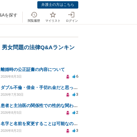
弁護士の方はこちら
&Aを探す
閲覧履歴
マイリスト
ログイン
・男女問題の法律Q&Aランキン
離婚時の公正証書の内容について
6
2026年8月3日
ダブル不倫・借金・手切れ金だと思っていたお金を1年後いまさら脅迫罪として通知書が来てまとめて請求
3
2026年7月30日
患者と主治医の関係性での性的な関わりからのトラブル
2
2026年8月5日
名字と名前を変更することは可能なのか？
3
2026年8月2日