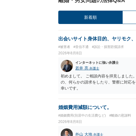
離婚・男女問題の法律Q&A
新着順
出会いサイト身体目的、ヤリモク、
#被害者
#音信不通
#訴訟・損害賠償請求
2026年8月8日
インターネットに強い弁護士
若井 亮
弁護士
初めまして。 ご相談内容を拝見しました
の、何らかの請求をしたり、警察に対応を
幸いです。
婚姻費用減額について。
#婚姻費用(別居中の生活費など)
#離婚の慰謝料
2026年8月8日
外山 大地
弁護士