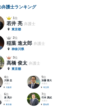
の弁護士ランキング
1
位
若井 亮
弁護士
東京都
2
位
稲葉 進太郎
弁護士
神奈川県
3
位
髙橋 俊太
弁護士
東京都
4
5
位
位
川添 圭
加藤 善大
弁護士
弁護士
大阪府
埼玉県
6
7
位
位
泉 亮介
竹本 真紀
弁護士
弁護士
東京都
愛知県