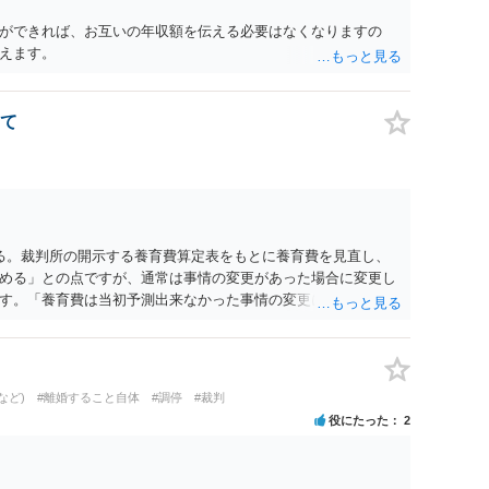
ができれば、お互いの年収額を伝える必要はなくなりますの
えます。
て
る。裁判所の開示する養育費算定表をもとに養育費を見直し、
める」との点ですが、通常は事情の変更があった場合に変更し
す。「養育費は当初予測出来なかった事情の変更により双方協
」が含まれているので、私に収入が入った事は相手に通知が行
養育費の見直しは適宜出来るかと思うのですが違うのでしょう
育費は事情の変更があった場合に変更するので毎年見直すこと
。
など)
#離婚すること自体
#調停
#裁判
役にたった
2