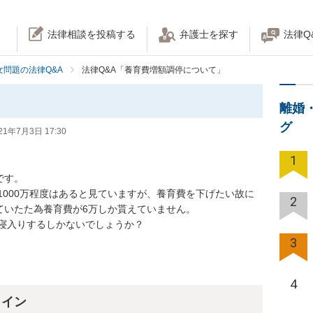
法律相談を投稿する
弁護士を探す
法律Q
女問題の法律Q&A
法律Q&A「養育費増額調停について」
離婚
グ
21年7月3日 17:30
1
。

1000万程度はあると見ていますが、養育費を下げたい故に
2
いたた為養育費が6万しか貰えていません。

寝入りするしかないでしょうか？
3
4
ライン