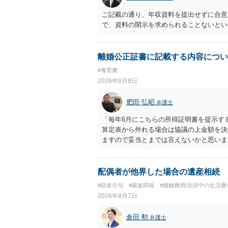
ご記載の通り、年収資料を提出せずに合意
で、資料の開示を求められることないとい
離婚公正証書に記載する内容につい
#養育費
2026年8月8日
肥田 弘昭
弁護士
「毎年6月にこちらの所得証明書を提示す
算定表から外れる場合は協議の上金額を決
ますので妥当とまでは言えないかと思いま
議の上増減出来る」と「通知義務に勤務先
く事になり、上記のような文言が無くても
か？との点はそのとおりかと思います。養
配偶者が他界した場合の遺産相続
はあまりないです。ご参考にしてください
#財産分与
#親族関係
#婚姻費用(別居中の生活費
2026年8月7日
倉田 勲
弁護士