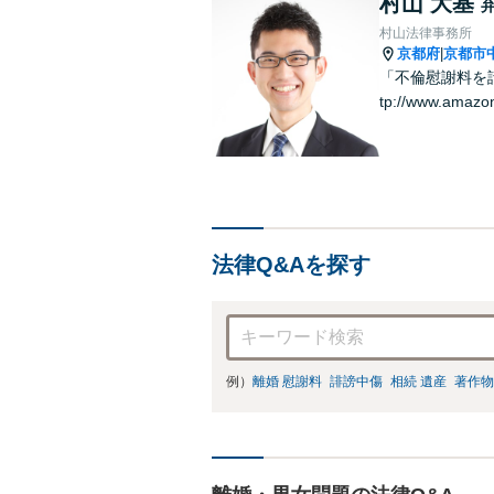
村山 大基
村山法律事務所
京都府
京都市
|
「不倫慰謝料を請
tp://www.amazo
法律Q&Aを探す
例）
離婚 慰謝料
誹謗中傷
相続 遺産
著作物