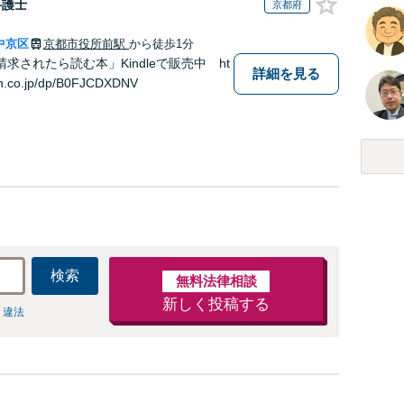
弁護士
京都府
中京区
京都市役所前駅
から徒歩1分
求されたら読む本」Kindleで販売中 ht
詳細を見る
n.co.jp/dp/B0FJCDXDNV
検索
無料法律相談
新しく投稿する
 違法