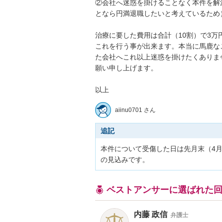
②会社へ迷惑を掛けることなく本件を解
となら円満退職したいと考えているため）

治療に要した費用は合計（10割）で3
これを行う事が出来ます。本当に馬鹿な
た会社へこれ以上迷惑を掛けたくありま
願い申し上げます。

aiinu0701 さん
追記
本件について受傷した日は先月末（4
の見込みです。
ベストアンサーに選ばれた
内藤 政信
弁護士