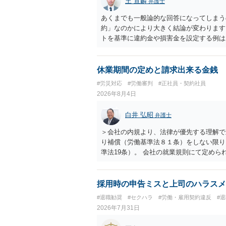
王 宣麟
弁護士
あくまでも一般論的な回答になってしまう
約」なのかにより大きく結論が変わります
トを基準に違約金や損害金を設定する例は
いう意味ではなく、実際の損害との対応関
になるわけではありません。契約が労働契
なくても、金額が事務所の損害と比べて過
休業期間の定めと請求出来る金銭
般的です。 交渉の方向としては、上限額
#労災対応
#労働審判
#正社員・契約社員
ではなく「合理的な実費・未回収費用のみ
2026年8月4日
内容をレビューしてもらう価値は十分にあ
として労働者性があるか、解除事由が双方
白井 弘昭
弁護士
う複数論点に分かれます。契約前なら、交
え、後から争うよりコストを抑えやすいの
＞会社の内規より、法律が優先する理解で
す。 ・事務所側の解除でも、解除理由に
り補償（労働基準法８１条）をしない限り
とはあります。ただし、事務所側が一方的
準法19条）。 会社の就業規則にて定め
性を欠くとして争いやすいです。逆に、タ
適用はありませんので、ご安心ください。
される可能性はあります。
たります。 ＞労災の休業補償と、所得補
か？ 業務労災の場合は、会社の安全配慮
採用時の申告ミスと上司のハラスメ
（治療費、通院慰謝料、入院費、入院慰謝
#退職勧奨
#セクハラ
#労働・雇用契約違反
#
と思われます。 また、業務労災での第三
2026年7月31日
の賠償責任も考えられます。 労災で支払
えた部分は、会社もしくは、第三者から支