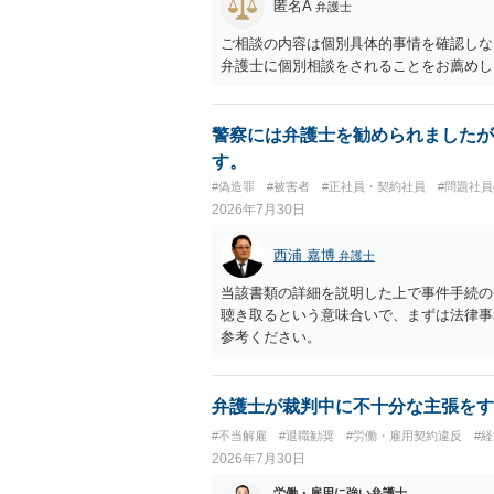
匿名A
弁護士
思います（良い会社でしたら、自ら話して
もしくは対応を最寄りの弁護士にご相談く
ご相談の内容は個別具体的事情を確認しな
弁護士に個別相談をされることをお薦めし
警察には弁護士を勧められましたが
す。
#偽造罪
#被害者
#正社員・契約社員
#問題社
2026年7月30日
西浦 嘉博
弁護士
当該書類の詳細を説明した上で事件手続の
聴き取るという意味合いで、まずは法律事
参考ください。
弁護士が裁判中に不十分な主張をす
#不当解雇
#退職勧奨
#労働・雇用契約違反
#
2026年7月30日
労働・雇用に強い弁護士