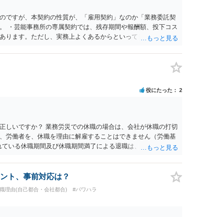
のですが、本契約の性質が、「雇用契約」なのか「業務委託契
。 ・芸能事務所の専属契約では、残存期間や報酬額、投下コス
あります。ただし、実務上よくあるからといって当然に適法と
係や合理性が重要です。 ・違約金に上限がなくても、常に有効
約に近い実態なら労基法16条で無効となる余地があり、そうで
大なら無効や減額が争点になります。 ・契約前の修正交渉は一
を設ける、実損害ベースにする、算定根拠を明確化する、違約金
」に限定する、などが典型です。 ・弁護士に契約前に契約書の
役にたった
2
ると思われます。 争点は、契約類型が雇用か業務委託か、実態
にどう定められているか、違約金の算定根拠が合理的か、とい
渉のパワーバランスの問題もありますが、修正余地があるう
で、資料等を持参の上弁護士に確認されることをお勧めしま
正しいですか？ 業務労災での休職の場合は、会社が休職の打切
よってはタレント側に損害賠償が発生する建付けになっているこ
、労働者を、休職を理由に解雇することはできません（労働基
に解除したのにタレントへ違約金を課す設計は、合理性や対価
られている休職期間及び休職期間満了による退職は、業務労災への
レント側の重大な契約違反がある場合は、実損害の範囲で請求
 仮に会社が打切り補償をせずに解雇した場合は、不当解雇に当
償保険の保険金とは別に、受け取れる金銭はありますでしょう
義務違反が認められると解されますので、会社の損害賠償責任
ント、事前対応は？
料、後遺障害慰謝料、逸失利益等）が認められる可能性が高い
退職理由(自己都合・会社都合)
#パワハラ
者行為傷害（同僚の不注意等による事故）の場合は、当該第三者
われた分は、損害額から控除（損益相殺）されますが、それを超
払ってもらうことになります。 会社等との交渉が必要になると