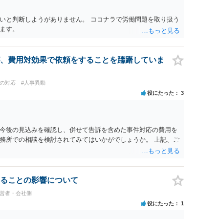
くると思いますが・・・）。極めて専門的な話ですので、詳細
ださい。 以上、ご参考まで。
いと判断しようがありません。 ココナラで労働問題を取り扱う
ます。
、費用対効果で依頼をすることを躊躇していま
員の対応
#人事異動
役にたった
3
今後の見込みを確認し、併せて告訴を含めた事件対応の費用を
務所での相談を検討されてみてはいかがでしょうか。 上記、ご
ることの影響について
経営者・会社側
役にたった
1