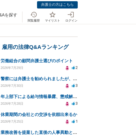
弁護士の方はこちら
&Aを探す
閲覧履歴
マイリスト
ログイン
・雇用の法律Q&Aランキング
労働組合の顧問弁護士選びのポイント
2
2026年7月29日
警察には弁護士を勧められましたが、費用対効果で依頼をすることを躊躇しています。
3
2026年7月30日
年上部下による給与情報暴露、懲戒解雇は可能ですか？
3
2026年7月28日
休業期間の会社との交渉を依頼出来るか
1
2026年7月25日
業務改善を提案した直後の人事異動と適応障害について、法的に問題があるか相談したいです。