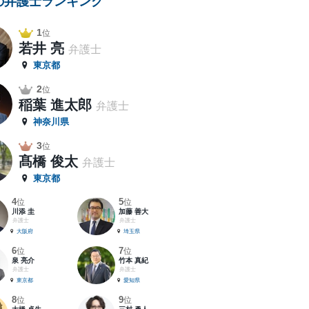
の弁護士ランキング
1
位
若井 亮
弁護士
東京都
2
位
稲葉 進太郎
弁護士
神奈川県
3
位
髙橋 俊太
弁護士
東京都
4
5
位
位
川添 圭
加藤 善大
弁護士
弁護士
大阪府
埼玉県
6
7
位
位
泉 亮介
竹本 真紀
弁護士
弁護士
東京都
愛知県
8
9
位
位