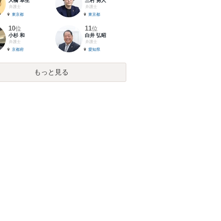
大橋 卓生
三村 勇人
弁護士
弁護士
東京都
東京都
10
11
位
位
小杉 和
白井 弘昭
弁護士
弁護士
京都府
愛知県
もっと見る