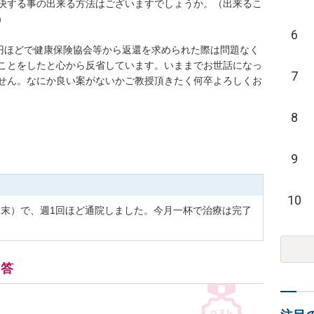
決する事の出来る方法はございますでしょうか。（出来るこ

6
万円ほどで健康保険協会等から返還を求められた際は問題なく
ことをしたと心から反省しています。いままでお世話になっ
7
せん。なにか良い案がないかご教授頂きたく何卒よろしくお
8
9
10
月末）で、週1回ほど通院しました。今月一杯で治療は完了
回答