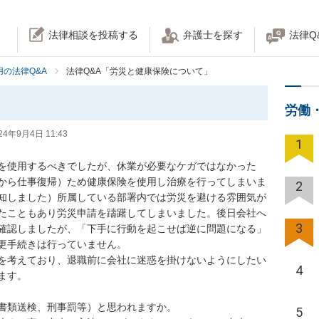
法律相談を投稿する
弁護士を探す
法律Q
の法律Q&A
法律Q&A「労災と健康保険について」
労働
24年9月4日 11:43
1
を使用するべきでしたが、休業が必要なケガではなかった
から仕事復帰）ため健康保険を使用し治療を行ってしまいま
2
知しました）所属している部署内では労災を避ける雰囲気が
たこともあり労災申請を躊躇してしまいました。後日会社へ
3
確認しましたが、「下手に行動を起こせば逆に問題になる」
手続きは行っていません。

を考えており、退職前に会社に迷惑を掛けないようにしたい
4
。

類送検、刑事罰等）と思われますか。

5