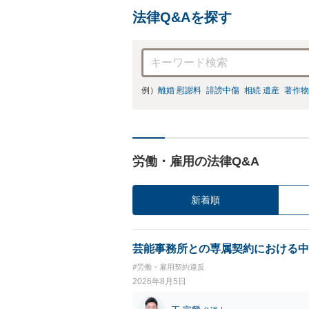
法律Q&Aを探す
例）
離婚 慰謝料
誹謗中傷
相続 遺産
著作物
労働・雇用の法律Q&A
新着順
芸能事務所との専属契約における中
#労働・雇用契約違反
2026年8月5日