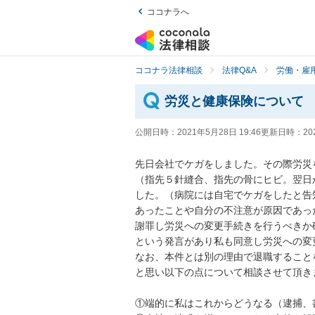
ココナラへ
ココナラ法律相談
法律Q&A
労働・雇用
労災と健康保険について
公開日時：
2021年5月28日 19:46
更新日時：
20
先日会社でケガをしました。その際労災
（指先５針縫合、指先の骨にヒビ。翌日
した。（病院には自宅でケガをしたと告
あったことや自分の不注意が原因であっ
謝罪し労災への変更手続きを行うべきか
という発言があり私も同意し労災への変更
なお、本件とは別の理由で退職すること
と思い以下の点について相談させて頂きます
①端的に私はこれからどうなる（逮捕、書