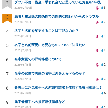
2
ダブル不倫・借金・手切れ金だと思っていたお金を1年後いまさら脅迫罪として通知書が来てまとめて請求
3
2026年7月30日
3
患者と主治医の関係性での性的な関わりからのトラブル
2
2026年8月5日
4
名字と名前を変更することは可能なのか？
3
2026年8月2日
5
名字と名前変更に必要なものについて知りたい
2
2026年8月8日
6
名字変更での戸籍移動について
2
2026年8月5日
7
名字の変更で両親の名字以外をえらべるのか？
2
2026年8月4日
8
弁護士に浮気相手への慰謝料請求を依頼する費用相場は？
5
2026年7月28日
9
元不倫相手への損害賠償請求など
1
2026年8月6日