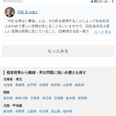
2026年8月8日
役にたった
2
川添 圭
弁護士
「やむを得ない事由」とは、その氏を使用することによって社会生活
上きわめて著しい支障が生じることをいいますので、(1)社会生活上著
しい支障が現実に生じていること、(2)希望する氏へ変更できればその
支障が解消できる（解消される）ことを、具体的な資料をもって説明
できるかどうかがポイントです。 記録中に現れた一切の事情が判断対
象ですので、上記(1)と(2)を説明できる資料は全て（ただし理路整然
もっとみる
に）提出することが必要になります。「フラッシュバック」とのこと
なので、例えば、医学上確立されているPTSDの診断基準に合致した説
明とそれに沿う資料の提出が必要になってくるように思います。 精神
的・心理的な理由の氏変更は様々な意味でハードルがかなり高く、弁
都道府県から離婚・男女問題に強い弁護士を探す
護士へ依頼しても苦労することが強く予想されるところです。、もし
本人申立てをお考えであれば、医学知識はもちろん法律知識も要求さ
北海道・東北
れますので、性急な申立てをせず、知識と資料をしっかりと揃えて、
北海道
青森県
岩手県
宮城県
秋田県
山形県
福島県
万全の体制で申立てに臨んだ方がよいと思われます。
関東
東京都
神奈川県
千葉県
埼玉県
茨城県
栃木県
群馬県
北陸・甲信越
新潟県
長野県
山梨県
石川県
富山県
福井県