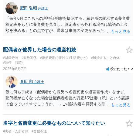
肥田 弘昭
弁護士
「毎年6月にこちらの所得証明書を提示する。裁判所の開示する養育費
算定表をもとに養育費を見直し、算定表から外れる場合は協議の上金
額を決める」との点ですが、通常は事情の変更があった場合に変更し
ますので妥当とまでは言えないかと思います。「養育費は当初予測出
来なかった事情の変更により双方協議の上増減出来る」と「通知義務
に勤務先」が含まれているので、私に収入が入った事は相手に通知が
配偶者が他界した場合の遺産相続
行く事になり、上記のような文言が無くても養育費の見直しは適宜出
#財産分与
#親族関係
#婚姻費用(別居中の生活費など)
#離婚すること自体
来るかと思うのですが違うのでしょうか？との点はそのとおりかと思
#調停
#裁判
います。養育費は事情の変更があった場合に変更するので毎年見直す
2026年8月7日
役にたった
2
ことはあまりないです。ご参考にしてください。
倉田 勲
弁護士
仮に何も手続き（配偶者から長男へ名義変更や遺言書作成）をせず、
配偶者が亡くなった場合は配偶者名義の資産1/2は妻（私）という認識
で合っていますでしょうか。 →ご相談内容を拝見する限りでは、その
認識で合ってはいます。 なお、逆に１/２しか権利がないため、自宅を
完全に所有する場合は、他の相続人に対して自宅の評価額の１/２の代
償金の支払いが必要になります。
名字と名前変更に必要なものについて知りたい
#患者・入所者側
#音信不通