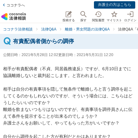
弁護士の方はこちら
ココナラへ
投稿する
探す
閲覧履歴
マイリスト
ログイン
ココナラ法律相談
法律Q&A
離婚・男女問題の法律Q&A
法律Q&A
有責配偶者側からの調停
公開日時：
2021年5月28日 12:02
更新日時：
2021年5月31日 12:20
相手が有責配偶者（不貞、同居義務違反）ですが、6月10日までに
協議離婚しないと裁判起こします。と言われました。

相手は自分の有責事項を隠して無条件で離婚しろと言う調停を起こ
してくるのかもしれないのですが、そういう場合には、こちらはど
うしたらいいのですか？

離婚を飲まないつもりはないのですが、有責事項を調停員さんに伝
えて条件を提示することが出来るのでしょうか？

弁護士さんをお願いして、やってもらった方がいいですか？

自分から調停を起こした方が有利だとかはありますか？
