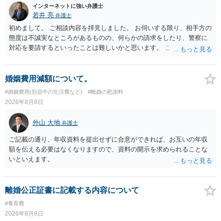
インターネットに強い弁護士
若井 亮
弁護士
初めまして。 ご相談内容を拝見しました。 お伺いする限り、相手方の
態度は不誠実なところがあるものの、何らかの請求をしたり、警察に
対応を要請するといったことは難しいかと思います。 ご参考になれば
幸いです。
婚姻費用減額について。
#婚姻費用(別居中の生活費など)
#離婚の慰謝料
2026年8月8日
外山 大地
弁護士
ご記載の通り、年収資料を提出せずに合意ができれば、お互いの年収
額を伝える必要はなくなりますので、資料の開示を求められることな
いといえます。
離婚公正証書に記載する内容について
#養育費
2026年8月8日