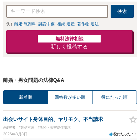
検索
例）
離婚 慰謝料
誹謗中傷
相続 遺産
著作物 違法
無料法律相談
新しく投稿する
離婚・男女問題の法律Q&A
新着順
回答数が多い順
役にたった順
出会いサイト身体目的、ヤリモク、不当請求
#被害者
#音信不通
#訴訟・損害賠償請求
2026年8月8日
役にたった
1