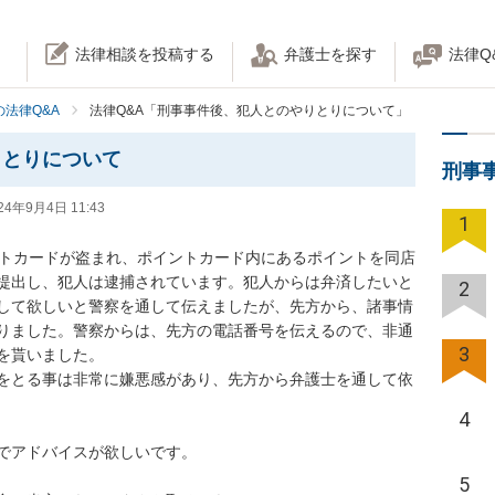
法律相談を投稿する
弁護士を探す
法律Q
法律Q&A
法律Q&A「刑事事件後、犯人とのやりとりについて」
りとりについて
刑事
24年9月4日 11:43
1
ントカードが盗まれ、ポイントカード内にあるポイントを同店
提出し、犯人は逮捕されています。犯人からは弁済したいと
2
して欲しいと警察を通して伝えましたが、先方から、諸事情
りました。警察からは、先方の電話番号を伝えるので、非通
3
貰いました。

をとる事は非常に嫌悪感があり、先方から弁護士を通して依
4
ドバイスが欲しいです。

5