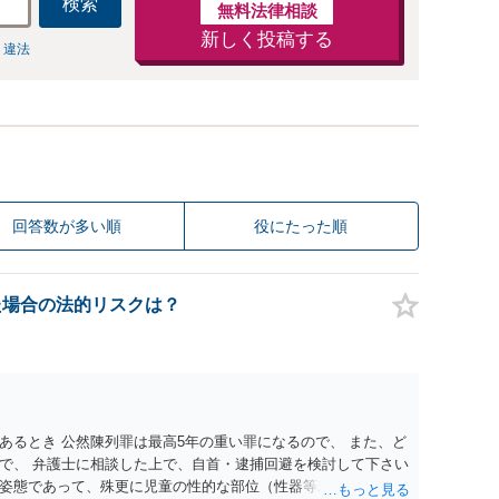
検索
無料法律相談
新しく投稿する
 違法
回答数が多い順
役にたった順
た場合の法的リスクは？
あるとき 公然陳列罪は最高5年の重い罪になるので、 また、ど
で、 弁護士に相談した上で、自首・逮捕回避を検討して下さい
姿態であって、殊更に児童の性的な部位（性器等若しくはその