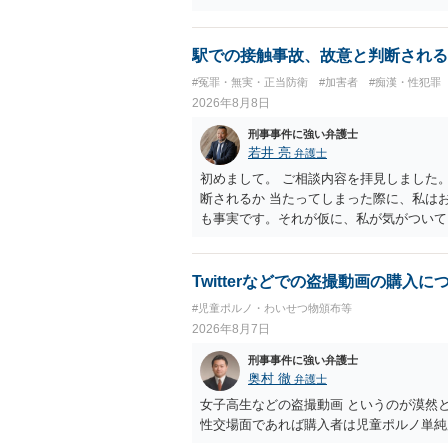
ので，防犯カメラの映像で決められること
す。そして，書いた内容は，被告人質問な
矛盾しないかだけの話です。 ②について
するわけではないかもしれませんが，「裁
います。 ③について ②がないので，③
るのであれば，本件について証拠も見て内
駅での接触事故、故意と判断される
す。 というわけで，本件は大丈夫ですか
せて進めるのが，裁判の観点では一番効果
#冤罪・無実・正当防衛
#加害者
#痴漢・性犯罪
てくださいね。それが一番大事です。
能力に影響する話ではなく情状に関しての
2026年8月8日
刑事事件に強い弁護士
若井 亮
弁護士
初めまして。 ご相談内容を拝見しました
断されるか 当たってしまった際に、私は
も事実です。それが仮に、私が気がついて
のでしょうか？ お伺いする限り、故意が
の可能性 この行為により、痴漢やその他
でしょうか？ 誤って当たってしまっただ
Twitterなどでの盗撮動画の購入に
らすると、この後に呼び出される可能性は
#児童ポルノ・わいせつ物頒布等
ほどの期間逮捕呼び出しの可能性があると
2026年8月7日
低いと思います。 連絡が来ることはない
刑事事件に強い弁護士
奥村 徹
弁護士
女子高生などの盗撮動画 というのが漠然
性交場面であれば購入者は児童ポルノ単純