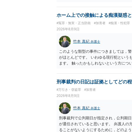
周辺部、臀でん部又は胸部をいう。）が露
又は刺激するもの
ホーム上での接触による痴漢疑惑と
#冤罪・無実・正当防衛
#加害者
#痴漢・性犯罪
2026年8月9日
竹本 真紀
弁護士
このような類型の事件につきましては，警
がほとんどです。 いわゆる現行犯という
ます。 触ったかもしれないという方につ
断がされる（犯人性）が必要なのですが，
することができません。もちろん，常習性
すが，そのような方は，このような場所に
刑事裁判の日記は証拠としてどの程
よくわかるのですが，心配・不安を感じて
#万引き・窃盗罪
#加害者
性が特定されることはありません。したが
2026年8月9日
ら，相談者の場合は，大丈夫です。安心し
動き，女性への向かい方をみれば，酔って
竹本 真紀
弁護士
は，わかります。触る瞬間ではなくて，触
あれば，そのときだけふらついているわけ
刑事裁判で公判期日が指定され，公判期日
わけではありません。ですから，本件では
が選任されていると思います。 弁護人の
当たってしまった女性にも伝わっていたの
ることがないようにするために，どのよう