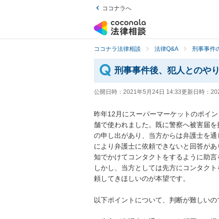
ココナラへ
ココナラ法律相談
法律Q&A
刑事事件の
刑事事件後、犯人とのや
公開日時：
2021年5月24日 14:33
更新日時：
20
昨年12月にスーパーマーケットのポイ
舗で使われました。既に警察へ被害届を
の申し出があり、当方からは弁護士を通
により弁護士に依頼できないと回答があ
知でかけてコンタクトをするように助言を
しかし、当方としては先方にコンタクト
頼してきほしいのが本望です。

以下ポイントについて、判断が難しいのでア