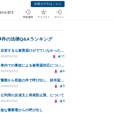
弁護士の方はこちら
&Aを探す
閲覧履歴
マイリスト
ログイン
事件の法律Q&Aランキング
自首するも被害届けがでていなかった場合
11
2026年8月3日
車内での事故による被害届対応についての相談
6
2026年8月5日
警察から窃盗の件で呼び出し、財布返却で自首すべきか？
5
2026年8月2日
公判用の反省文と再発防止策、について
4
2026年8月6日
急な警察署からの呼び出し