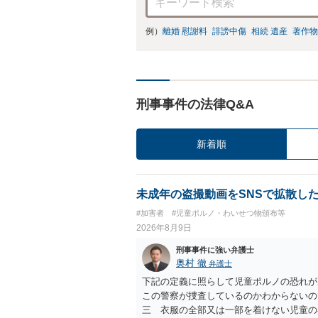
例）
離婚 慰謝料
誹謗中傷
相続 遺産
著作物
刑事事件の法律Q&A
新着順
未成年の盗撮動画をSNSで拡散し
#加害者
#児童ポルノ・わいせつ物頒布等
2026年8月9日
刑事事件に強い弁護士
奥村 徹
弁護士
下記の定義に照らして児童ポルノの恐れが
この警察が捜査しているのかわからないの
三 衣服の全部又は一部を着けない児童の