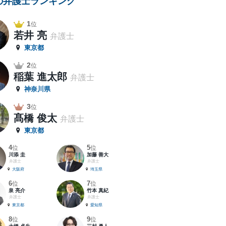
の弁護士ランキング
1
位
若井 亮
弁護士
東京都
2
位
稲葉 進太郎
弁護士
神奈川県
3
位
髙橋 俊太
弁護士
東京都
4
5
位
位
川添 圭
加藤 善大
弁護士
弁護士
大阪府
埼玉県
6
7
位
位
泉 亮介
竹本 真紀
弁護士
弁護士
東京都
愛知県
8
9
位
位