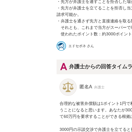
・先方が弁護士を通すことを拒否した場合
・先方が弁護士を立てることを拒否し当
請求可能か。

・弁護士を通さず先方と直接連絡を取る際
　それとも、これまで当方がスーパーで利用
エドセポネ さん
弁護士からの回答タイム
匿名A
弁護士
合理的な被害弁償額は1ポイント1円で利
うことになると思います。あなたが30
て60万円を要求することができる根拠
3000円の示談交渉で弁護士を立てる