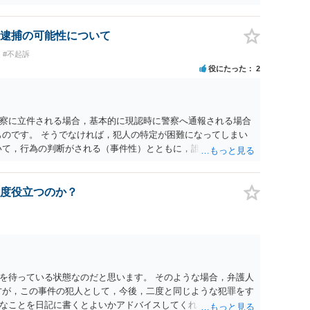
出され又は強調されているものであり、かつ、性欲を興奮させ
逮捕の可能性について
#不起訴
役にたった
2
察に立件される場合，基本的に現認時に警察へ通報される場合
ものです。 そうでなければ，犯人の特定が困難になってしまい
いて，行為の判断がされる（事件性）とともに，誰の行為かの判
現認時に警察が臨場できる場合以外は，基本的に犯人性を特定
が顕著で，既に前科を有していて警察に把握されていれば別で
質問を掲げてくることはありません。心配・不安になることは
度役立つのか？
いる方は，警察に把握されていることがありませんので，犯人
って，自分が犯人であるとされることはないのです。ですか
てください。それでは，①～③に答えます。 ①について 腕の
いて偶然の出来事か，意図的に偶然を装うように触ったのか
るまでの状況の方が重要です。酔っていてふらついていたので
ではありません。腕の振り方も，そのときだけ偶然大きくなる
を待っている状態なのだと思います。 そのような場合，弁護人
，意図的だと疑われることはないと思います。その雰囲気は，
方が，この事件の犯人として，今後，二度と同じような犯罪をす
でしょう。ですから大丈夫です。なお，故意は，主観面の話な
なことを日記に書くとよいかアドバイスしてくれると思いま