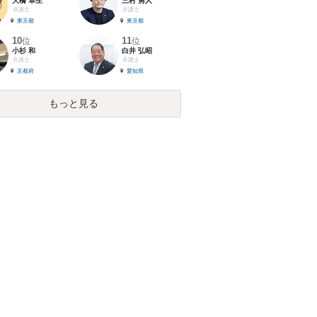
大橋 卓生
三村 勇人
弁護士
弁護士
東京都
東京都
10
11
位
位
小杉 和
白井 弘昭
弁護士
弁護士
京都府
愛知県
もっと見る