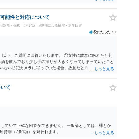
はありません。本人の話（故意を否認する話）が実際の状況と
どで活用されることになると思います。 裁判のためだけに記録
 犯人性が特定できませんから，逮捕や呼出の可能性はないと思
判において証拠として利用できる可能性があれば」と考えてい
はそもそもないことが前提なので，期間も考えなくて大丈夫で
容を把握している，弁護人の方と相談して書く内容を打ち合わ
可能性と対応について
ら，今後，同じような不安に襲われることがないように気をつけ
的だと思います。 適応障害で窃盗罪ということであれば，責任
#釈放・保釈
#不起訴
#逮捕による解雇・退学回避
話になると思いますので，弁護人の方と相談してみましょう。
役にたった
1
。 以下、ご質問に回答いたします。 ①女性に故意に触れたと判
お酒を飲んでおり少し手の振りが大きくなってしまっていたこと
いない防犯カメラに写っていた場合、故意だと判定されやすい
あると判断されることは無いかと思います。 ②逮捕、呼び出し
の犯罪を犯したとして、逮捕、呼び出しされる可能性はどれほど
けであり、さらにその場で女性等のアクションが無かったことか
ついて
極めて低いと思います。 ③逮捕呼び出しまでの期間 大体どれ
考えれば良いのでしょうか？ 逮捕や呼び出しの可能性は極めて
でしょう。
としていて正確な回答ができません。 一般論としては、裸とか
所持罪（7条1項）を疑われます。