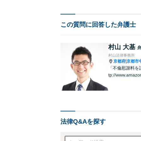
この質問に回答した弁護士
村山 大基
村山法律事務所
京都府
京都市
|
「不倫慰謝料を請
tp://www.amazo
法律Q&Aを探す