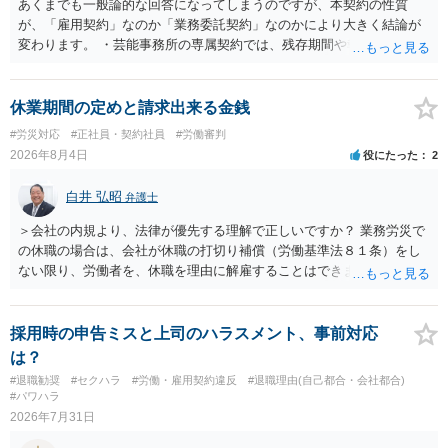
あくまでも一般論的な回答になってしまうのですが、本契約の性質
が、「雇用契約」なのか「業務委託契約」なのかにより大きく結論が
変わります。 ・芸能事務所の専属契約では、残存期間や報酬額、投下
コストを基準に違約金や損害金を設定する例はあります。ただし、実
務上よくあるからといって当然に適法という意味ではなく、実際の損
害との対応関係や合理性が重要です。 ・違約金に上限がなくても、常
休業期間の定めと請求出来る金銭
に有効になるわけではありません。契約が労働契約に近い実態なら労
#労災対応
#正社員・契約社員
#労働審判
基法16条で無効となる余地があり、そうでなくても、金額が事務所の
2026年8月4日
役にたった
2
損害と比べて過大なら無効や減額が争点になります。 ・契約前の修正
交渉は一般的です。 交渉の方向としては、上限額を設ける、実損害ベ
白井 弘昭
弁護士
ースにする、算定根拠を明確化する、違約金ではなく「合理的な実
費・未回収費用のみ」に限定する、などが典型です。 ・弁護士に契約
＞会社の内規より、法律が優先する理解で正しいですか？ 業務労災で
前に契約書の内容をレビューしてもらう価値は十分にあると思われま
の休職の場合は、会社が休職の打切り補償（労働基準法８１条）をし
す。 争点は、契約類型が雇用か業務委託か、実態として労働者性があ
ない限り、労働者を、休職を理由に解雇することはできません（労働
るか、解除事由が双方にどう定められているか、違約金の算定根拠が
基準法19条）。 会社の就業規則にて定められている休職期間及び休職
合理的か、という複数論点に分かれます。契約前なら、交渉のパワー
期間満了による退職は、業務労災への適用はありませんので、ご安心
バランスの問題もありますが、修正余地があるうえ、後から争うより
ください。 仮に会社が打切り補償をせずに解雇した場合は、不当解雇
採用時の申告ミスと上司のハラスメント、事前対応
コストを抑えやすいので、資料等を持参の上弁護士に確認されること
に当たります。 ＞労災の休業補償と、所得補償保険の保険金とは別
は？
をお勧めします。 ・事務所側の解除でも、解除理由によってはタレン
に、受け取れる金銭はありますでしょうか？ 業務労災の場合は、会社
#退職勧奨
#セクハラ
#労働・雇用契約違反
#退職理由(自己都合・会社都合)
ト側に損害賠償が発生する建付けになっていることはあります。ただ
の安全配慮義務違反が認められると解されますので、会社の損害賠償
#パワハラ
し、事務所側が一方的に解除したのにタレントへ違約金を課す設計
責任（治療費、通院慰謝料、入院費、入院慰謝料、後遺障害慰謝料、
2026年7月31日
は、合理性や対価性を欠くとして争いやすいです。逆に、タレント側
逸失利益等）が認められる可能性が高いと思われます。 また、業務労
の重大な契約違反がある場合は、実損害の範囲で請求される可能性は