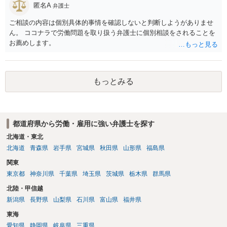
災での第三者行為傷害（同僚の不注意等による事故）の場合は、当該
匿名A
弁護士
あります。
第三者の賠償責任も考えられます。 労災で支払われた分は、損害額か
ら控除（損益相殺）されますが、それを超えた部分は、会社もしく
ご相談の内容は個別具体的事情を確認しないと判断しようがありませ
は、第三者から支払ってもらうことになります。 会社等との交渉が必
ん。 ココナラで労働問題を取り扱う弁護士に個別相談をされることを
要になると思います（良い会社でしたら、自ら話してくると思います
お薦めします。
が・・・）。極めて専門的な話ですので、詳細もしくは対応を最寄り
の弁護士にご相談ください。 以上、ご参考まで。
もっとみる
都道府県から労働・雇用に強い弁護士を探す
北海道・東北
北海道
青森県
岩手県
宮城県
秋田県
山形県
福島県
関東
東京都
神奈川県
千葉県
埼玉県
茨城県
栃木県
群馬県
北陸・甲信越
新潟県
長野県
山梨県
石川県
富山県
福井県
東海
愛知県
静岡県
岐阜県
三重県