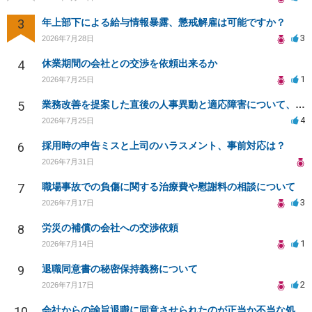
3
年上部下による給与情報暴露、懲戒解雇は可能ですか？
3
2026年7月28日
4
休業期間の会社との交渉を依頼出来るか
1
2026年7月25日
5
業務改善を提案した直後の人事異動と適応障害について、法的に問題があるか相談したいです。
4
2026年7月25日
6
採用時の申告ミスと上司のハラスメント、事前対応は？
2026年7月31日
7
職場事故での負傷に関する治療費や慰謝料の相談について
3
2026年7月17日
8
労災の補償の会社への交渉依頼
1
2026年7月14日
9
退職同意書の秘密保持義務について
2
2026年7月17日
10
会社からの諭旨退職に同意させられたのが正当か不当な処分かどうか教えてほしい