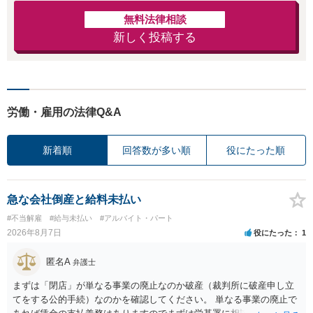
無料法律相談
新しく投稿する
労働・雇用の法律Q&A
新着順
回答数が多い順
役にたった順
急な会社倒産と給料未払い
#不当解雇
#給与未払い
#アルバイト・パート
2026年8月7日
役にたった
1
匿名A
弁護士
まずは「閉店」が単なる事業の廃止なのか破産（裁判所に破産申し立
てをする公的手続）なのかを確認してください。 単なる事業の廃止で