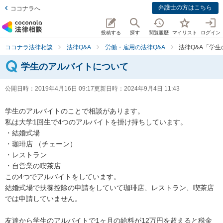
弁護士の方はこちら
ココナラへ
投稿する
探す
閲覧履歴
マイリスト
ログイン
ココナラ法律相談
法律Q&A
労働・雇用の法律Q&A
法律Q&A「学
学生のアルバイトについて
公開日時：
2019年4月16日 09:17
更新日時：
2024年9月4日 11:43
学生のアルバイトのことで相談があります。

私は大学1回生で4つのアルバイトを掛け持ちしています。

・結婚式場

・珈琲店 （チェーン）

・レストラン

・自営業の喫茶店

この4つでアルバイトをしています。

結婚式場で扶養控除の申請をしていて珈琲店、レストラン、喫茶店
では申請していません。

友達から学生のアルバイトで1ヶ月の給料が12万円を超えると税金