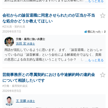
あれば賃金の支払義務はありますのでまずは労基署に相談してくださ
い。破産申立てであれば破産手続きの中で破産管財人から（全額は難
しいかもしれませんが）賃金などの労働債権は他の債務より優先して
支払われます。ただし支払までにかなり時間がかかるでしょう。 さら
会社からの諭旨退職に同意させられたのが正当か不当
に、「独立行政法人労働者健康安全機構 」という公的機関が未払賃金
な処分かどうか教えてほしい
の立替事業を行っています。詳しくは、同機構の＜未払賃金立替払相
#正社員・契約社員
談コーナー＞ TEL 044-431-8663 相談時間：土日祝日を除く9:15～1
2026年8月7日
役にたった
2
7:00 に相談してみてください。同じように未払となった他の従業員の
方がいれば一緒に相談してみるといいでしょう。
労働・雇用に強い弁護士
浜田 宏
弁護士
用語が混乱しているように思います。 まず、「諭旨退職」とおっしゃ
っているのは「諭旨解雇」という会社による解雇処分ではなく、貴殿
の意思による自主的な退職ということでしょうか？ しかし、記載さ
れた経緯からすると、事実上は解雇処分であると解する余地がありま
す。 その場合、解雇には客観的で合理的な理由が必要であり、かつ
解雇という処分が社会通念上相当と認められない限り、解雇は無効で
芸能事務所との専属契約における中途解約時の違約金
す。 結局、貴殿のネット炎上の内容や原因、勤務先に与えた影響な
について相談したいです
どを具体的に検討しなければ、何とも申し上げることができません。
#労働・雇用契約違反
また、育児休業法関係の問題もあるかもしれません。 ある程度労働
2026年8月5日
法に関する専門的な知識が必要な事案ですので、一度、お近くの弁護
士にご相談下さい。
王 宣麟
弁護士